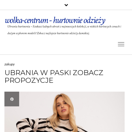
wolka-centrum - hurtownie odzieży
Ubrania hurtownia – Szukasz ładnych ubrań z najnowszych kolekcji, w niskich hurtowych cenach i
dużym wyborem modeli? Zobacz najlepsze hurtownie odzieży damskiej.
Toggl
Naviga
zakupy
UBRANIA W PASKI ZOBACZ
PROPOZYCJE