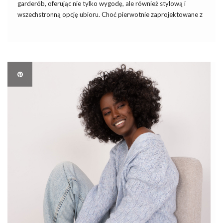
garderób, oferując nie tylko wygodę, ale również stylową i
wszechstronną opcję ubioru. Choć pierwotnie zaprojektowane z
myślą o treningach sportowych, dzisiaj spodnie dresowe
przekształciły się w modny element streetwearu, casualowych
stylizacji oraz wygodnej opcji na co dzień. Ich […]