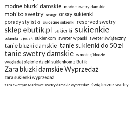
modne bluzki damskie
modne swetry damskie
mohito swetry
orsay sukienki
msngr
porady stylistki
reserved swetry
quiosque sukienki
sukienkie
sklep ebutik.pl
sukienki
sukienkom
sweter w paski
sweter świąteczny
sukienki na jesień
tanie sukienki do 50 zł
tanie bluzki damskie
tanie swetry damskie
w modnej bloozie
wyglądaj pięknie dzięki sukienkom z Butik
Zara bluzki damskie Wyprzedaż
zara sukienki wyprzedaż
świąteczne swetry
zara swetrym Markowe swetry damskie wyprzedaż