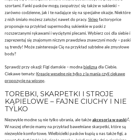
szortami. Fanki pasków mogą zaopatrzyć się także w sukienki –
zarówno codzienne, jak i te nadające się na specjalne okazje. Niektóre
z nich śmiało możesz założyć nawet do pracy.
Sklep
factoryprice
proponuje na przykład supermodną sukienkie w paski z
rozszerzanymi rękawami i wyciętymi plecami. Wybierz coś dla siebie i
zaprezentuj się znajomym niczym prawdziwa znawczyni mody – paski
są trendy! Może zainteresuje Cię na przykład subtelne ale zmysłowe
body?
Sprawdź przy okazji: Figi damskie – modna
bielizna
dla Ciebie.
Ciekawe tematy:
Kreacje weselne nie tylko z la mania czyli ciekawe
propozycje na wiosnę
.
TOREBKI, SKARPETKI I STROJE
KĄPIELOWE – FAJNE CIUCHY I NIE
TYLKO
Niezwykle modne są nie tylko ubrania, ale także
akcesoria w paski
.
W naszej ofercie mamy na przykład bawełniane skarpetki, które są
niezwykle komfortowe. Wielbicielki pasków kupią u nas także figi, a