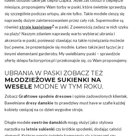
nawet dodatki takie jak ciepła czapka. Jeżeli zaś chodzi o cieplejsze
miesiące, proponujemy Wam torby w paski, które świetnie sprawdzą
się szczególnie podczas urlopu, ale nie tylko. Takie modele cieszą się
naprawdę dużym zainteresowaniem przez cały rok. Supermodne są
również
stroje kąpielowe
w paski. Z pewnością zadasz w nich szyku
na plaży! Naszym zdaniem naprawdę warto wybierać ubrania i
akcesoria w paski, ponieważ stawiając na takie rozwiązania możecie
być pewne, że prezentujecie się modnie. Łatwo także jest łączyć je z
innymi elementami garderoby. My uwielbiamy paski – sprawdźcie
ofertę sklepu factoryprice.pl i przekonajcie się, co Wam proponujemy.
UBRANIA W PASKI ZOBACZ TEŻ
MŁODZIEŻOWE SUKIENKI NA
WESELE
MODNE W TYM ROKU.
Zobacz
Grafitowe spodnie dresowe
i opinie zadowolonych klientek.
Bawełniane
dresy damskie
to prawdziwy must have w szafie każdej
kobiety ceniącej na co dzień wygodne stroje.
Długie modele
swetrów damskich
mogą służyć jako stylowa
narzutka na
letnie sukienki
czy krótkie spodenki, dodając całości
elegancji. Krótsze wersje świetnie komponują się z jeansami czy