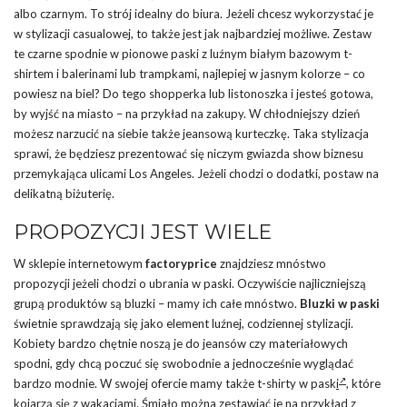
albo czarnym. To strój idealny do biura. Jeżeli chcesz wykorzystać je
w stylizacji casualowej, to także jest jak najbardziej możliwe. Zestaw
te czarne spodnie w pionowe paski z luźnym białym bazowym t-
shirtem i balerinami lub trampkami, najlepiej w jasnym kolorze – co
powiesz na biel? Do tego shopperka lub listonoszka i jesteś gotowa,
by wyjść na miasto – na przykład na zakupy. W chłodniejszy dzień
możesz narzucić na siebie także jeansową kurteczkę. Taka stylizacja
sprawi, że będziesz prezentować się niczym gwiazda show biznesu
przemykająca ulicami Los Angeles. Jeżeli chodzi o dodatki, postaw na
delikatną biżuterię.
PROPOZYCJI JEST WIELE
W sklepie internetowym
factoryprice
znajdziesz mnóstwo
propozycji jeżeli chodzi o ubrania w paski. Oczywiście najliczniejszą
grupą produktów są bluzki – mamy ich całe mnóstwo.
Bluzki w paski
świetnie sprawdzają się jako element luźnej, codziennej stylizacji.
Kobiety bardzo chętnie noszą je do jeansów czy materiałowych
spodni, gdy chcą poczuć się swobodnie a jednocześnie wyglądać
bardzo modnie. W swojej ofercie mamy także t-shirty w pask
i
, które
kojarzą się z wakacjami. Śmiało można zestawiać je na przykład z