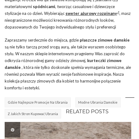
materiałowymi
spódnicami
, tworząc casualowe i dziewczęce
stylizacje na co dzień. Wybierając
sweter ażurowy rozpinany
, masz
nieograniczone możliwości kreowania różnorodnych looków,
dopasowanych do Twojego indywidualnego stylu i preferencji
Zapraszamy serdecznie do miejsca, gdzie
płaszcze zimowe damskie
są nie tylko tarczą przed srogą aurą, ale także wyrazem osobistego
stylu. W naszym sklepie internetowym pragniemy Was zaprosić do
odkrycia różnorodnej gamy odzieży zimowej,
kurteczki zimowe
damskie
, która nie tylko doskonale spełnia wymagania termiczne, ale
również pozwala Wam wyrazić swoje fashionowe inspiracje. Nasza
kolekcja płaszczy zimowych dla kobiet to harmonijne połączenie
komfortu i estetyki.
Gdzie Najlepsze Promocje Na Ubrania
Modne Ubrania Damskie
RELATED POSTS
Z Jakich Stron Kupować Ubrania