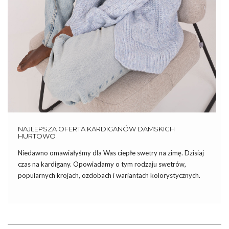
NAJLEPSZA OFERTA KARDIGANÓW DAMSKICH
HURTOWO
Niedawno omawiałyśmy dla Was ciepłe swetry na zimę. Dzisiaj
czas na kardigany. Opowiadamy o tym rodzaju swetrów,
popularnych krojach, ozdobach i wariantach kolorystycznych.
Sprawdźcie koniecznie i przekonajcie się jakie modele
kardiganów warto kupić do swoich sklepów. Najlepsza oferta
kardiganów damskich hurtowo w Factoryprice.eu Kardigan – […]