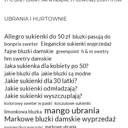
STYL QUIET LUXURY: JAK WYGLĄDAĆ STYLOWO BEZ LOGOTYPÓW?
UBRANIA I HURTOWNIE
Allegro sukienki do 50 zł
bluzki pasują do
bonprix sweter
Eleganckie sukienki wyprzedaż
fajne bluzki damskie
greenpoint
h & m swetry
hm swetry damskie
Jaka sukienka dla kobiety po 50?
jakie bluzki dla
jakie bluzki są modne
Jakie sukienki dla 30 latki?
Jakie sukienki odmładzają?
Jakie sukienki wyszczuplają?
kolorowy sweter w paski
koszulowe sukienki
mango ubrania
limonkowa bluzka
Markowe bluzki damskie wyprzedaż
markowe ubrania
markowe bluzy wyprzedaż