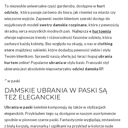
To niezwykle uniwersalne część garderoby, dostępne w
hurt
odzieży
, która pasuje zarówno do biura, jak również na miasto czy
wieczorne wyjście. Zapewnić swoim klientom szeroki dostęp do
wyjątkowych modeli
swetry damskie rozpinane
, które z pewnością
skradną serca wszystkich modnych pań. Najlepsza
e
hurtownia
oferuje najnowsze trendy i różnorodność fasonów odzieży, która
zachwyci każdą kobietę. Bez względu na okazję, u nas w
clothing
store
znajdziesz sukienki, które dodadzą pewności siebie i stylu
Twoim klientkom. Sprawdź naszą ofertę już teraz i kupuj
ubrania
hurtem
online! Popularne
ubrania w
stylu basic. Francuski styl
ubierania jest absolutnie niepowtarzalny
odzież damska
RP.
w paski
DAMSKIE UBRANIA W PASKI SĄ
TEŻ ELEGANCKIE
Ubrania w paski
świetnie komponują się także w stylizacjach
eleganckich. Przykładem tego są dostępne w naszym asortymencie
spodnie w pionowe czarne paski. Fantastycznie wyglądają zestawione
z białą koszulą, marynarką i szpilkami na przykład w kolorze nude