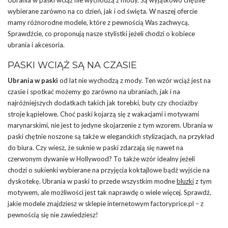
Ubrania w paski wciąż nie wychodzą z mody. Są wyjątkowo chętnie
wybierane zarówno na co dzień, jak i od święta. W naszej ofercie
mamy różnorodne modele, które z pewnością Was zachwycą.
Sprawdźcie, co proponują nasze stylistki jeżeli chodzi o kobiece
ubrania i akcesoria.
PASKI WCIĄŻ SĄ NA CZASIE
Ubrania w paski
od lat nie wychodzą z mody. Ten wzór wciąż jest na
czasie i spotkać możemy go zarówno na ubraniach, jak i na
najróżniejszych dodatkach takich jak torebki, buty czy chociażby
stroje kąpielowe. Choć paski kojarzą się z wakacjami i motywami
marynarskimi, nie jest to jedyne skojarzenie z tym wzorem. Ubrania w
paski chętnie noszone są także w eleganckich stylizacjach, na przykład
do biura. Czy wiesz, że suknie w paski zdarzają się nawet na
czerwonym dywanie w Hollywood? To także wzór idealny jeżeli
chodzi o sukienki wybierane na przyjęcia koktajlowe bądź wyjście na
dyskotekę. Ubrania w paski to przede wszystkim modne
bluzki
z tym
motywem, ale możliwości jest tak naprawdę o wiele więcej. Sprawdź,
jakie modele znajdziesz w sklepie internetowym factoryprice.pl – z
pewnością się nie zawiedziesz!