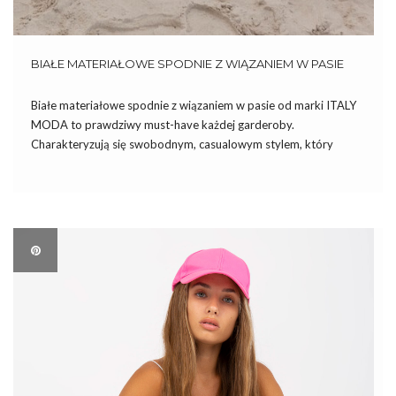
BIAŁE MATERIAŁOWE SPODNIE Z WIĄZANIEM W PASIE
Białe materiałowe spodnie z wiązaniem w pasie od marki ITALY
MODA to prawdziwy must-have każdej garderoby.
Charakteryzują się swobodnym, casualowym stylem, który
doskonale pasuje na spacer, do miasta, jak również na ciepłe,
letnie dni. Dzięki wiązaniu w pasie, doskonale dopasowują się do
sylwetki, zapewniając przy […]