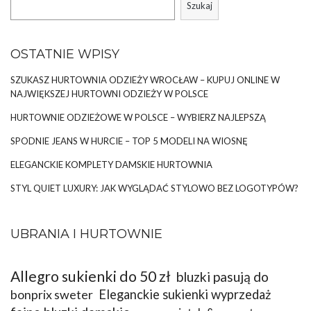
Szukaj
Sukienki z kwiatowym nadrukiem rokrocznie cieszą się wśród
kobiet olbrzymią popularnością. Oczywiście chętniej kupujemy …
OSTATNIE WPISY
SZUKASZ HURTOWNIA ODZIEŻY WROCŁAW – KUPUJ ONLINE W
NAJWIĘKSZEJ HURTOWNI ODZIEŻY W POLSCE
HURTOWNIE ODZIEŻOWE W POLSCE – WYBIERZ NAJLEPSZĄ
SPODNIE JEANS W HURCIE – TOP 5 MODELI NA WIOSNĘ
ELEGANCKIE KOMPLETY DAMSKIE HURTOWNIA
STYL QUIET LUXURY: JAK WYGLĄDAĆ STYLOWO BEZ LOGOTYPÓW?
UBRANIA I HURTOWNIE
Allegro sukienki do 50 zł
bluzki pasują do
bonprix sweter
Eleganckie sukienki wyprzedaż