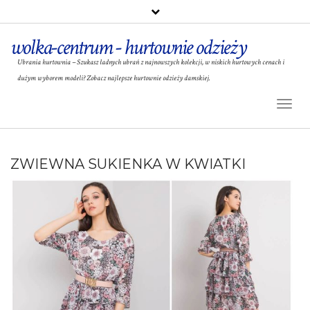
wolka-centrum - hurtownie odzieży
Ubrania hurtownia – Szukasz ładnych ubrań z najnowszych kolekcji, w niskich hurtowych cenach i
dużym wyborem modeli? Zobacz najlepsze hurtownie odzieży damskiej.
Toggl
Naviga
ZWIEWNA SUKIENKA W KWIATKI