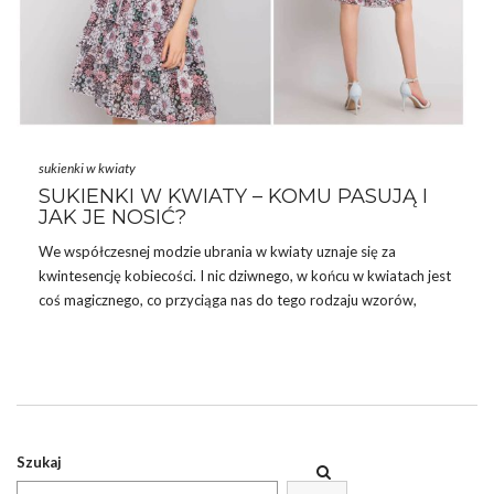
sukienki w kwiaty
SUKIENKI W KWIATY – KOMU PASUJĄ I
JAK JE NOSIĆ?
We współczesnej modzie ubrania w kwiaty uznaje się za
kwintesencję kobiecości. I nic dziwnego, w końcu w kwiatach jest
coś magicznego, co przyciąga nas do tego rodzaju wzorów,
szczególnie gdy na dworze robi się ciepło. Dlatego dzisiaj
przejrzymy z Wami najpiękniejsze
sukienki w kwiaty
, jakie
powinnyście mieć w kolekcji na ten sezon. Gotowe na porcję
kobiecego stylu? No to zaczynamy!
Szukaj
ZA CO TAK KOCHAMY KWIATOWE SUKIENKI?