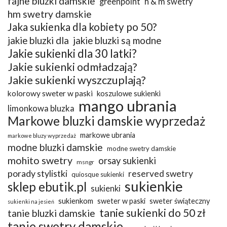
fajne bluzki damskie
greenpoint
h & m swetry
hm swetry damskie
Jaka sukienka dla kobiety po 50?
jakie bluzki dla
jakie bluzki są modne
Jakie sukienki dla 30 latki?
Jakie sukienki odmładzają?
Jakie sukienki wyszczuplają?
kolorowy sweter w paski
koszulowe sukienki
mango ubrania
limonkowa bluzka
Markowe bluzki damskie wyprzedaż
markowe ubrania
markowe bluzy wyprzedaż
modne bluzki damskie
modne swetry damskie
mohito swetry
orsay sukienki
msngr
porady stylistki
reserved swetry
quiosque sukienki
sukienkie
sklep ebutik.pl
sukienki
sukienkom
sweter w paski
sweter świąteczny
sukienki na jesień
tanie sukienki do 50 zł
tanie bluzki damskie
tanie swetry damskie