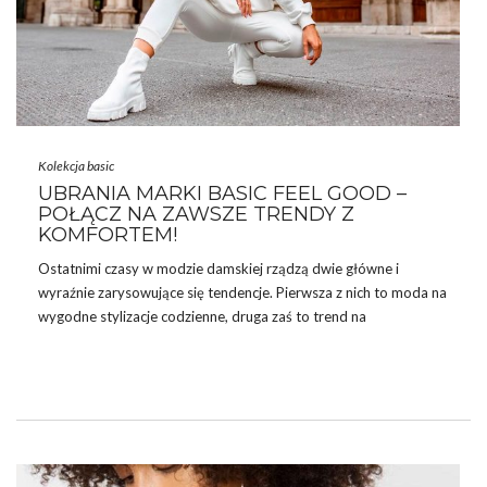
Kolekcja basic
UBRANIA MARKI BASIC FEEL GOOD –
POŁĄCZ NA ZAWSZE TRENDY Z
KOMFORTEM!
Ostatnimi czasy w modzie damskiej rządzą dwie główne i
wyraźnie zarysowujące się tendencje. Pierwsza z nich to moda na
wygodne stylizacje codzienne, druga zaś to trend na
minimalistyczny styl basic. A tak się składa, że te dwa elementy
fantastycznie łączą w sobie
damskie ubrania marki
Basic Feel
Good
! Słyszałaś już o niej kiedyś? Jeśli nie, to koniecznie musisz
ją poznać, ponieważ oni doskonale wiedzą jak połączyć
najnowsze trendy z komfortem noszenia. Co to za marka? BFG
jest to turecki producent wysokiej …