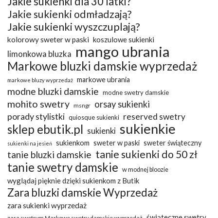
Jakie sukienki dla 30 latki?
Jakie sukienki odmładzają?
Jakie sukienki wyszczuplają?
kolorowy sweter w paski
koszulowe sukienki
mango ubrania
limonkowa bluzka
Markowe bluzki damskie wyprzedaż
markowe ubrania
markowe bluzy wyprzedaż
modne bluzki damskie
modne swetry damskie
mohito swetry
orsay sukienki
msngr
porady stylistki
reserved swetry
quiosque sukienki
sukienkie
sklep ebutik.pl
sukienki
sukienkom
sweter w paski
sweter świąteczny
sukienki na jesień
tanie sukienki do 50 zł
tanie bluzki damskie
tanie swetry damskie
w modnej bloozie
wyglądaj pięknie dzięki sukienkom z Butik
Zara bluzki damskie Wyprzedaż
zara sukienki wyprzedaż
świąteczne swetry
zara swetrym Markowe swetry damskie wyprzedaż