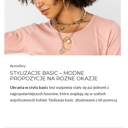
Bestsellery
STYLIZACJE BASIC – MODNE
PROPOZYCJE NA RÓŻNE OKAZJE
Ubrania w stylu basic
bez wątpienia stały się już jednymi z
najpopularniejszych fasonów, które znajdują się w szafach
współczesnych kobiet. Stylizacje basic zbudowane z ich pomocą
charakteryzują się klasycznym wyglądem w nowoczesnym stylu.
Idealnie sprawdzają się one zarówno w zestawach do pracy, jak i
podczas innych okazji. Odzież w stylu basic jest jednym z tych
trendów, który nigdy nie wyjdzie z mody i jest na czasie przez