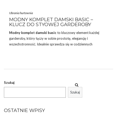
cały czas. Takie ubrania są nieśmiertelne, uniwersalne i
ponadczasowe, zupełnie tak jak jeansy czy mała …
Ubrania hurtownia
MODNY KOMPLET DAMSKI BASIC –
KLUCZ DO STYOWEJ GARDEROBY
Modny komplet damski basic
to kluczowy element każdej
garderoby, który łączy w sobie prostotę, elegancję i
wszechstronność. Idealnie sprawdza się w codziennych
stylizacjach, oferując wygodę i klasę bez zbędnych ozdobników.
Komplet basic składa się zazwyczaj z prostych, dobrze
skrojonych elementów, takich jak klasyczne t-shirty, luźne swetry
czy eleganckie
spodnie
, które można łatwo łączyć i tworzyć z
nimi różne outfit’y. Dzięki uniwersalnym fasonom i neutralnym
kolorom, modny komplet basic staje się bazą do budowania
Szukaj
wielu stylowych i komfortowych stylizacji, które sprawdzą się …
Szukaj
OSTATNIE WPISY