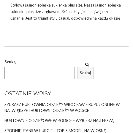
Stylowa jasnoniebieska sukienka
plus size
. Nasza jasnoniebieska
sukienka plus size z rękawem 3/4 zasługuje na największe
uznanie. Jest to triumf stylu casual, odpowiedni na każdą okazję
– od codziennych wypraw po mieście, przez letnie spacery, aż po
przechadzki po parku. Dzięki swojemu uniwersalnemu
wzornictwu
i
komfortowemu dopasowaniu, stanie się Twoim
ulubionym elementem garderoby. Kolor jasnego niebieskiego
dodaje świeżości i radości do Twojej codziennej stylizacji.
Szukaj
JASNONIEBIESKA SUKIENKA PLUS SIZE Z
RĘKAWEM 3/4
Szukaj
Znakomicie zaprojektowany ciuch z kolekcji marki RELEVANCE,
wykonany z wysokiej …
OSTATNIE WPISY
SZUKASZ HURTOWNIA ODZIEŻY WROCŁAW – KUPUJ ONLINE W
NAJWIĘKSZEJ HURTOWNI ODZIEŻY W POLSCE
HURTOWNIE ODZIEŻOWE W POLSCE – WYBIERZ NAJLEPSZĄ
SPODNIE JEANS W HURCIE – TOP 5 MODELI NA WIOSNĘ