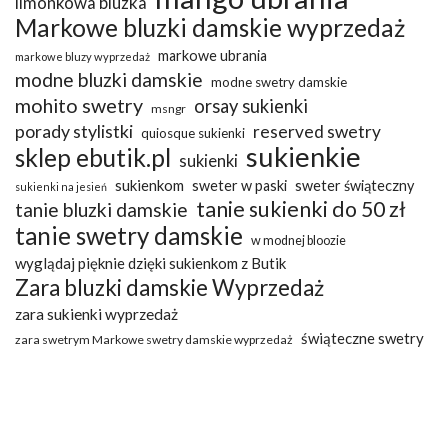
limonkowa bluzka
Markowe bluzki damskie wyprzedaż
markowe ubrania
markowe bluzy wyprzedaż
modne bluzki damskie
modne swetry damskie
mohito swetry
orsay sukienki
msngr
porady stylistki
reserved swetry
quiosque sukienki
sukienkie
sklep ebutik.pl
sukienki
sukienkom
sweter w paski
sweter świąteczny
sukienki na jesień
tanie sukienki do 50 zł
tanie bluzki damskie
tanie swetry damskie
w modnej bloozie
wyglądaj pięknie dzięki sukienkom z Butik
Zara bluzki damskie Wyprzedaż
zara sukienki wyprzedaż
świąteczne swetry
zara swetrym Markowe swetry damskie wyprzedaż