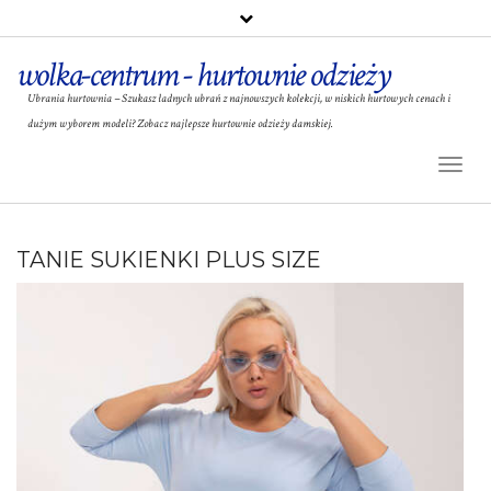
wolka-centrum - hurtownie odzieży
Ubrania hurtownia – Szukasz ładnych ubrań z najnowszych kolekcji, w niskich hurtowych cenach i
dużym wyborem modeli? Zobacz najlepsze hurtownie odzieży damskiej.
Toggl
Naviga
TANIE SUKIENKI PLUS SIZE