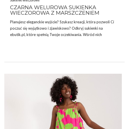
Sukienki wieczorowe
CZARNA WELUROWA SUKIENKA
WIECZOROWA Z MARSZCZENIEM
Planujesz eleganckie wyjście? Szukasz kreacji, która pozwoli Ci
poczuć się wyjątkowo i zjawiskowo? Odkryj
sukienki
na
ebutik.pl, które spełnią Twoje oczekiwania. Wśród nich
znajdziesz
Czarna welurowa sukienka wieczorowa z
marszczeniem
– model, który łączy w sobie klasę, elegancję i
najnowsze trendy.
CZARNA WELUROWA SUKIENKA
WIECZOROWA Z MARSZCZENIEM –
TWOJA NOWA ULUBIONA KREACJA NA
SPECJALNE OKAZJE!
Czarna welurowa sukienka wieczorowa z marszczeniem to
prawdziwy must-have każdej kobiety, która chce podkreślić
swoją kobiecość i elegancję. Welur, z którego jest wykonana
sukienka, dodaje jej wytworności …