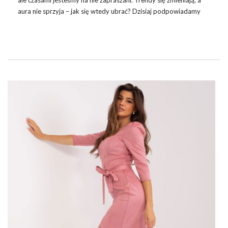
ale czasami jesteśmy na nie zapraszani. Trendy się zmieniają, a
aura nie sprzyja – jak się wtedy ubrać? Dzisiaj podpowiadamy
Wam jakie
sukienki
na wesele jesienią są najlepsze.
DRESS CODE I WARUNKI POGODOWE
Wybierając się na wesele jesienią jak zawsze ważny jest dress
code. Jeśli najpierw odbywa się ślub, a potem wesele pamiętaj,
że Twój strój musi spełniać pewne normy. Unikaj głębokich
dekoltów i odsłoniętych ramion, a jeśli już chcesz postawić …