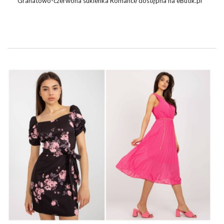
Granatowo-czerwona sukienka Romance dostępna na eButik.pl
to model, który łączy w sobie styl, komfort i nowoczesne
trendy
.
Jej niepowtarzalny design i kolorystyka sprawiają, że jest to
idealny wybór na różnego rodzaju eventy – od formalnych
spotkań po rodzinne uroczystości.
Otwórz się na trendy, wybierając najmodniejsze tego sezonu
eleganckie
sukienki wieczorowe
. Noś je z krótkim żakietem
czy bolerkiem, dobierz szykowny portfel,
wysokie
buty na
obcasie
oraz gustowną …