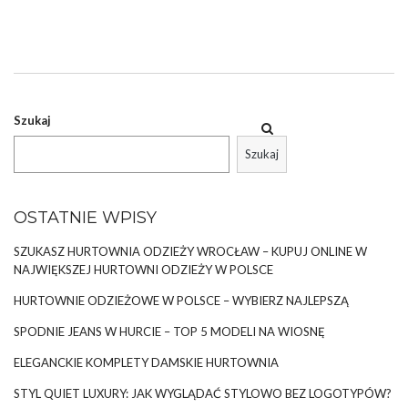
pasujące do figury. Dotyczy to szczególnie kobiet, które noszą
rozmiar XL albo większy. Nasze stylistki radzą, na co zwrócić
szczególną uwagę przy wyborze sukienki.
JAKIE BĘDĄ SUKIENKI NA WESELE
PASUJĄCE DO FIGURY GRUSZKI?
Szukaj
Jeśli Twoja sylwetka do złudzenia przypomina gruszkę,
powinnaś nosić
sukienki na wesele pasujące do figury
w
Szukaj
kształcie litery …
OSTATNIE WPISY
SZUKASZ HURTOWNIA ODZIEŻY WROCŁAW – KUPUJ ONLINE W
NAJWIĘKSZEJ HURTOWNI ODZIEŻY W POLSCE
HURTOWNIE ODZIEŻOWE W POLSCE – WYBIERZ NAJLEPSZĄ
SPODNIE JEANS W HURCIE – TOP 5 MODELI NA WIOSNĘ
ELEGANCKIE KOMPLETY DAMSKIE HURTOWNIA
STYL QUIET LUXURY: JAK WYGLĄDAĆ STYLOWO BEZ LOGOTYPÓW?