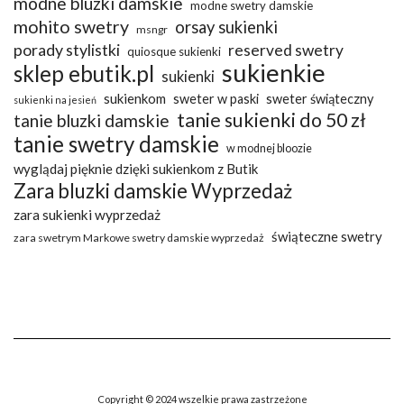
modne bluzki damskie
modne swetry damskie
mohito swetry
orsay sukienki
msngr
porady stylistki
reserved swetry
quiosque sukienki
sukienkie
sklep ebutik.pl
sukienki
sukienkom
sweter w paski
sweter świąteczny
sukienki na jesień
tanie sukienki do 50 zł
tanie bluzki damskie
tanie swetry damskie
w modnej bloozie
wyglądaj pięknie dzięki sukienkom z Butik
Zara bluzki damskie Wyprzedaż
zara sukienki wyprzedaż
świąteczne swetry
zara swetrym Markowe swetry damskie wyprzedaż
Copyright © 2024 wszelkie prawa zastrzeżone