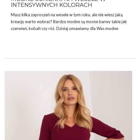
INTENSYWNYCH KOLORACH
Masz kilka zaproszeń na wesele w tym roku, ale nie wiesz jaką
kreację warto wybrać? Bardzo modne są mocne barwy takie jak
czerwień, kobalt czy róż. Dzisiaj omawiamy dla Was modne
sukienki
na wesele w intensywnych kolorach. Znajdźcie fason
idealny dla siebie.
MODNE SUKIENKI NA WESELE: KOBALT
W naszym zestawieniu nie można pominąć modnego kobaltu.
Intensywnie niebieski odcień doskonale sprawdza się w
stylizacjach na wesele. Numerem jeden jest dla nas
rozkloszowana sukienka na wesele
z odcięciem i
wykończeniem off shoulder ukazującym ramiona. …