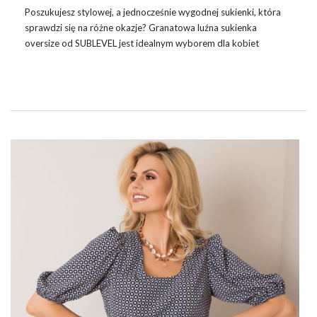
Poszukujesz stylowej, a jednocześnie wygodnej
sukienki
, która
sprawdzi się na różne okazje? Granatowa luźna sukienka
oversize od SUBLEVEL jest idealnym wyborem dla kobiet
ceniących sobie komfort i modny wygląd. Bez względu na to, czy
potrzebujesz stroju do pracy, na spotkanie z przyjaciółmi czy na
weekendowy spacer, ta sukienka z pewnością spełni Twoje
oczekiwania. Wykonana z wysokiej jakości materiałów, zapewnia
nie tylko elegancję, ale również wygodę noszenia przez cały
dzień. Jej luźny krój daje swobodę ruchów, a dyskretna
kolorystyka pozwala na liczne …