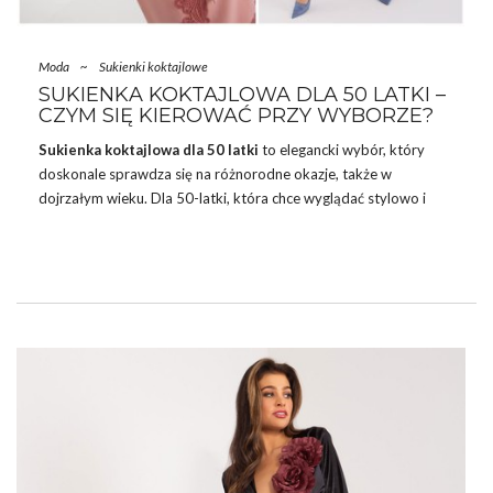
Moda
~
Sukienki koktajlowe
SUKIENKA KOKTAJLOWA DLA 50 LATKI –
CZYM SIĘ KIEROWAĆ PRZY WYBORZE?
Sukienka koktajlowa dla 50 latki
to elegancki wybór, który
doskonale sprawdza się na różnorodne okazje, także w
dojrzałym wieku. Dla 50-latki, która chce wyglądać stylowo i
czuć się pewnie na ważnych wydarzeniach, sukienka koktajlowa
jest idealnym rozwiązaniem. Dopasuj od razu modne
marynarki
do stylizacji dla kobiety w średnim wieku. W tym tekście
przyjrzymy się, jakie fasony, kolory i detale najlepiej pasują do
dojrzałej sylwetki, aby podkreślić naturalne piękno i elegancję
każdej kobiety, niezależnie od wieku.
SUKIENKA KOKTAJLOWA – MUST HAVE
NIEZALEŻNIE
…