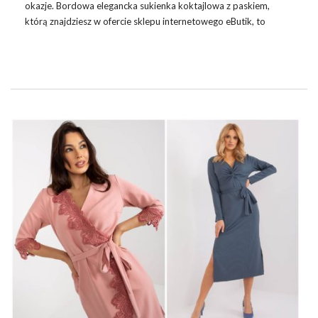
okazje. Bordowa elegancka sukienka koktajlowa z paskiem,
którą znajdziesz w ofercie sklepu internetowego eButik, to
idealny wybór na takie momenty. Ta sukienka nie tylko podkreśli
Twoją sylwetkę, ale również doda klasy każdemu wydarzeniu.
Projektanci sukienek wiedzą, jak ważne jest połączenie komfortu
z elegancją. Właśnie dlatego
sukienki
butik
są wykonane z
wysokiej jakości materiałów, które gwarantują wygodę przez
cały dzień. Bordowy kolor dodaje głębi i tajemniczości, a
delikatny pasek podkreśla talię, idealnie modelując sylwetkę.…