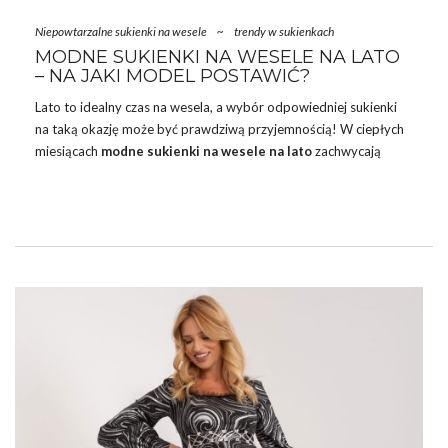
Niepowtarzalne sukienki na wesele
~
trendy w sukienkach
MODNE SUKIENKI NA WESELE NA LATO
– NA JAKI MODEL POSTAWIĆ?
Lato to idealny czas na wesela, a wybór odpowiedniej sukienki
na taką okazję może być prawdziwą przyjemnością! W ciepłych
miesiącach
modne sukienki na wesele na lato
zachwycają
lekkością, zwiewnością i kolorami, które doskonale wpisują się w
letnią atmosferę. W najnowszych kolekcjach znajdziemy wiele
inspiracji, które pozwolą każdej kobiecie poczuć się wyjątkowo i
stylowo. Przedstawiamy najmodniejsze letnie sukienki na wesele,
które z pewnością przyciągną spojrzenia i podkreślą urok każdej
kobiety!
MODNE SUKIENKI NA WESELE NA LATO
– CO JE CHARAKTERYZUJE?
Modne sukienki
…