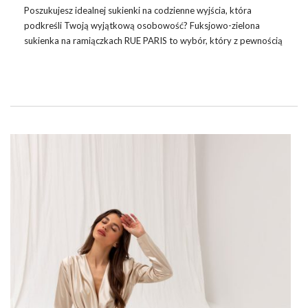
Poszukujesz idealnej
sukienki
na codzienne wyjścia, która
podkreśli Twoją wyjątkową osobowość? Fuksjowo-zielona
sukienka na ramiączkach RUE PARIS to wybór, który z pewnością
Cię zachwyci. Zaprojektowana dla kobiet preferujących
casualowy styl, ta sukienka jest perfekcyjnym połączeniem
wygody i modnego designu. Kwiecisty nadruk oraz dominujący
fuksjowy kolor sprawiają, że na pewno nie przejdziesz
niezauważona.
FUKSJOWO-ZIELONA SUKIENKA NA
RAMIĄCZKACH RUE PARIS
Ta sukienka bez rękawów, z okrągłym dekoltem, przed kolano
idealnie nadaje się na spacer po mieście czy inne codzienne
wyjścia. Modelka na zdjęciu ma …