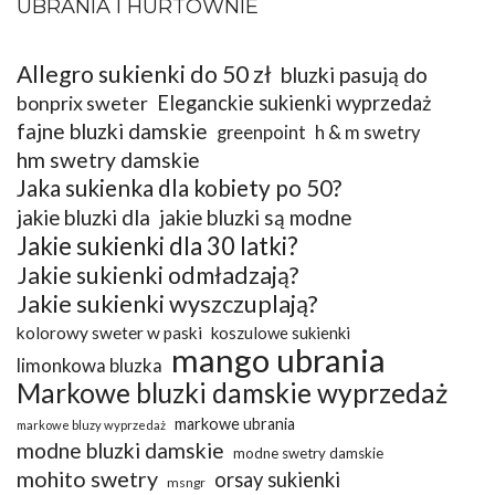
UBRANIA I HURTOWNIE
Allegro sukienki do 50 zł
bluzki pasują do
bonprix sweter
Eleganckie sukienki wyprzedaż
fajne bluzki damskie
greenpoint
h & m swetry
hm swetry damskie
Jaka sukienka dla kobiety po 50?
jakie bluzki dla
jakie bluzki są modne
Jakie sukienki dla 30 latki?
Jakie sukienki odmładzają?
Jakie sukienki wyszczuplają?
kolorowy sweter w paski
koszulowe sukienki
mango ubrania
limonkowa bluzka
Markowe bluzki damskie wyprzedaż
markowe ubrania
markowe bluzy wyprzedaż
modne bluzki damskie
modne swetry damskie
mohito swetry
orsay sukienki
msngr