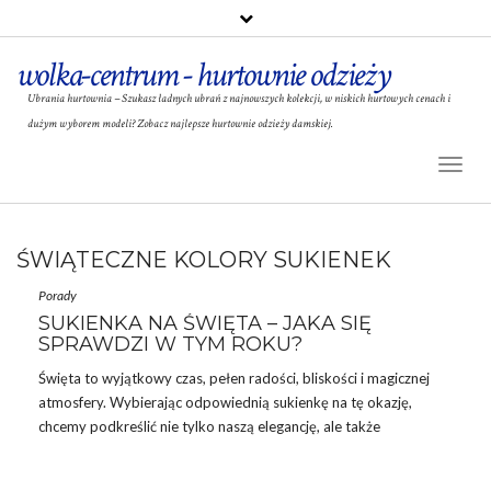
wolka-centrum - hurtownie odzieży
Ubrania hurtownia – Szukasz ładnych ubrań z najnowszych kolekcji, w niskich hurtowych cenach i
dużym wyborem modeli? Zobacz najlepsze hurtownie odzieży damskiej.
Toggl
Naviga
ŚWIĄTECZNE KOLORY SUKIENEK
Porady
SUKIENKA NA ŚWIĘTA – JAKA SIĘ
SPRAWDZI W TYM ROKU?
Święta to wyjątkowy czas, pełen radości, bliskości i magicznej
atmosfery. Wybierając odpowiednią sukienkę na tę okazję,
chcemy podkreślić nie tylko naszą elegancję, ale także
uczestniczyć w magicznym klimacie tego wyjątkowego momentu.
Sukienka
na święta
to nie tylko element garderoby – to wyraz