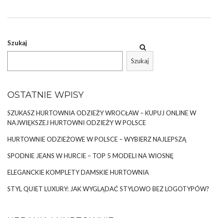
naszego podekscytowania, entuzjazmu i gotowości do uczczenia
tego wyjątkowego okresu w stylowy sposób! Dlatego też wybór
odpowiedniej
sukienki
staje się istotnym elementem planowania
naszej świątecznej garderoby. W tekście tym odkryjemy
Szukaj
różnorodność stylów, fasonów i kolorów sukienek, które
pomogą stworzyć niezapomniane, …
Szukaj
OSTATNIE WPISY
SZUKASZ HURTOWNIA ODZIEŻY WROCŁAW – KUPUJ ONLINE W
NAJWIĘKSZEJ HURTOWNI ODZIEŻY W POLSCE
HURTOWNIE ODZIEŻOWE W POLSCE – WYBIERZ NAJLEPSZĄ
SPODNIE JEANS W HURCIE – TOP 5 MODELI NA WIOSNĘ
ELEGANCKIE KOMPLETY DAMSKIE HURTOWNIA
STYL QUIET LUXURY: JAK WYGLĄDAĆ STYLOWO BEZ LOGOTYPÓW?