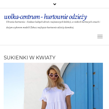
wolka-centrum - hurtownie odzieży
Ubrania hurtownia – Szukasz ładnych ubrań z najnowszych kolekcji, w niskich hurtowych cenach i
dużym wyborem modeli? Zobacz najlepsze hurtownie odzieży damskiej.
Toggl
Naviga
SUKIENKI W KWIATY