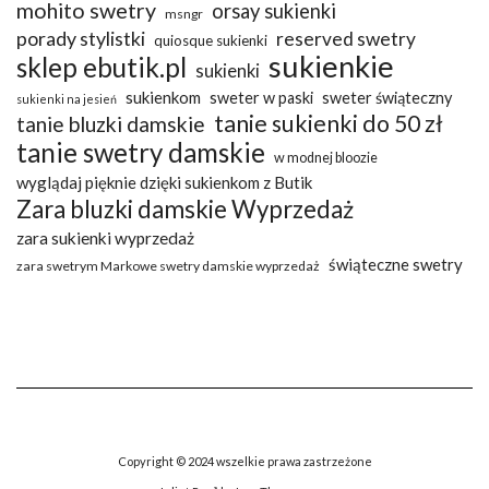
mohito swetry
orsay sukienki
msngr
porady stylistki
reserved swetry
quiosque sukienki
sukienkie
sklep ebutik.pl
sukienki
sukienkom
sweter w paski
sweter świąteczny
sukienki na jesień
tanie sukienki do 50 zł
tanie bluzki damskie
tanie swetry damskie
w modnej bloozie
wyglądaj pięknie dzięki sukienkom z Butik
Zara bluzki damskie Wyprzedaż
zara sukienki wyprzedaż
świąteczne swetry
zara swetrym Markowe swetry damskie wyprzedaż
Copyright © 2024 wszelkie prawa zastrzeżone