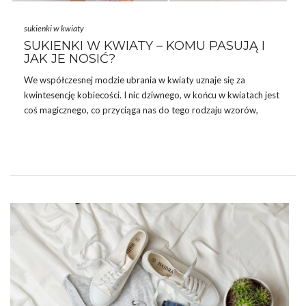
sukienki w kwiaty
SUKIENKI W KWIATY – KOMU PASUJĄ I
JAK JE NOSIĆ?
We współczesnej modzie ubrania w kwiaty uznaje się za
kwintesencję kobiecości. I nic dziwnego, w końcu w kwiatach jest
coś magicznego, co przyciąga nas do tego rodzaju wzorów,
szczególnie gdy na dworze robi się ciepło. Dlatego dzisiaj
przejrzymy z Wami najpiękniejsze
sukienki w kwiaty
, jakie
powinnyście mieć w kolekcji na ten sezon. Gotowe na porcję
kobiecego stylu? No to zaczynamy!
ZA CO TAK KOCHAMY KWIATOWE SUKIENKI?
Sukienki z kwiatowym nadrukiem rokrocznie cieszą się wśród
kobiet olbrzymią popularnością. Oczywiście chętniej kupujemy …