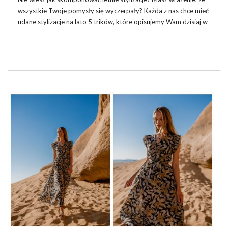
wszystkie Twoje pomysły się wyczerpały? Każda z nas chce mieć
udane stylizacje na lato 5 trików, które opisujemy Wam dzisiaj w
naszym wpisie z pewnością Wam w tym pomoże. Mamy nadzieję,
że poczujecie się zainspirowane do tworzenia modnych
zestawów na lato.
SUKIENKI W KWIATY 0 STYLIZACJE NA
LATO
Zacznijmy od ubrań. Jakie elementy garderoby powinny znaleźć
się w Waszych szafach latem? Z pewnością powinny to być
sukienki w kwiaty
. Motywy kwiatowe są …