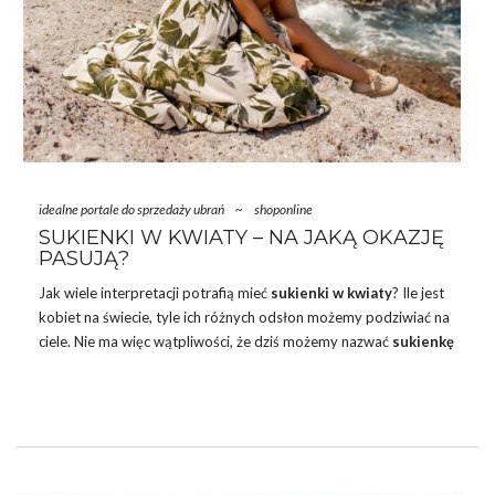
idealne portale do sprzedaży ubrań
~
shoponline
SUKIENKI W KWIATY – NA JAKĄ OKAZJĘ
PASUJĄ?
Jak wiele interpretacji potrafią mieć
sukienki w kwiaty
? Ile jest
kobiet na świecie, tyle ich różnych odsłon możemy podziwiać na
ciele. Nie ma więc wątpliwości, że dziś możemy nazwać
sukienkę
w kwiaty
wyjątkowym ubraniem, które mimo swej prostoty,
zawsze prezentuje się z dozą tajemniczości. Ich różne oblicza
doceniane są o każdej porze roku, ale wiosną i latem sięgamy po
nie znacznie częściej. Dziś możecie sprawdzić,
na jaką okazję
wybrać sukienkę w kwiaty
oraz który model będzie modny
tego lata. Zapraszam!