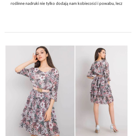
roślinne nadruki nie tylko dodają nam kobiecości i powabu, lecz
także wpisują się w trend, aby żyć bliżej natury. Dlatego dzisiaj
postanowiłyśmy pokazać Wam najpiękniejsze
sukienki
w
kwiaty
sezonu, które wzbogacą Waszą garderobę i odświeżą
Wasze codzienne stylizacje. Przygotujcie się na pachnącą wiosną
odyseję po najlepszych trendach w modzie!
FLOWER POWER WIODĄCYM TRENDEM
SEZONU
Choć wokół buchnęła już piękna …