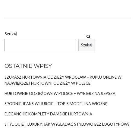
zaznaczyć, że kwiaty mogą być naniesione na ubrania w dwojaki
sposób – nadrukowane lub naszyte (naszywki,
hafty
).
PONADCZASOWE UBRANIA W KWIATY
W swojej garderobie warto mieć
koszulki w kwiaty
.
Bluzki
są
Szukaj
najczęściej noszonym ubraniem i to najprostszy sposób, aby
wpisać się w modną tendencję. Dobrym wyborem są …
Szukaj
OSTATNIE WPISY
SZUKASZ HURTOWNIA ODZIEŻY WROCŁAW – KUPUJ ONLINE W
NAJWIĘKSZEJ HURTOWNI ODZIEŻY W POLSCE
HURTOWNIE ODZIEŻOWE W POLSCE – WYBIERZ NAJLEPSZĄ
SPODNIE JEANS W HURCIE – TOP 5 MODELI NA WIOSNĘ
ELEGANCKIE KOMPLETY DAMSKIE HURTOWNIA
STYL QUIET LUXURY: JAK WYGLĄDAĆ STYLOWO BEZ LOGOTYPÓW?