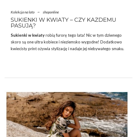
Kolekcja na lato
~
shoponline
SUKIENKI W KWIATY – CZY KAŻDEMU
PASUJĄ?
Sukienki
w kwiaty
robią furorę tego lata! Nic w tym dziwnego
skoro są one ultra kobiece i nieziemsko wygodne! Dodatkowo
kwiecisty print ożywia stylizację i nadaje jej niebywałego smaku.
Sukienki z florystycznym nadrukiem idealnie nadają się na wiele
okazji – od codziennych, po te bardzo oficjalne! Wystarczy je
odpowiedzi dopełnić, aby w kilka chwil powstał outfit idealny!
Chcesz dowiedzieć się, komu będą pasować sukienki z
kwiecistym printem? W takim razie przeczytaj nasze
podpowiedzi!
KOMU PASUJĄ SUKIENKI W KWIATY?
Od pewnego czasu trapi
…