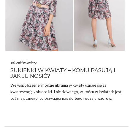
sukienki w kwiaty
SUKIENKI W KWIATY – KOMU PASUJĄ I
JAK JE NOSIĆ?
We współczesnej modzie ubrania w kwiaty uznaje się za
kwintesencję kobiecości. I nic dziwnego, w końcu w kwiatach jest
coś magicznego, co przyciąga nas do tego rodzaju wzorów,
szczególnie gdy na dworze robi się ciepło. Dlatego dzisiaj
przejrzymy z Wami najpiękniejsze
sukienki w kwiaty
, jakie
powinnyście mieć w kolekcji na ten sezon. Gotowe na porcję
kobiecego stylu? No to zaczynamy!