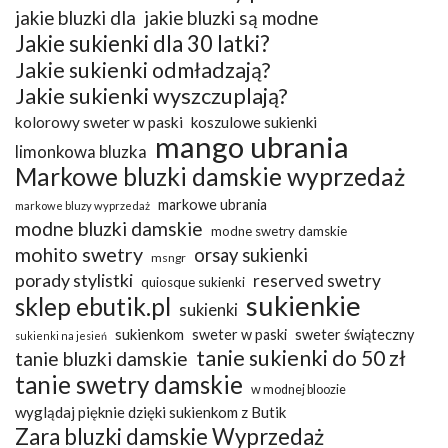
jakie bluzki dla
jakie bluzki są modne
Jakie sukienki dla 30 latki?
Jakie sukienki odmładzają?
Jakie sukienki wyszczuplają?
kolorowy sweter w paski
koszulowe sukienki
mango ubrania
limonkowa bluzka
Markowe bluzki damskie wyprzedaż
markowe ubrania
markowe bluzy wyprzedaż
modne bluzki damskie
modne swetry damskie
mohito swetry
orsay sukienki
msngr
porady stylistki
reserved swetry
quiosque sukienki
sukienkie
sklep ebutik.pl
sukienki
sukienkom
sweter w paski
sweter świąteczny
sukienki na jesień
tanie sukienki do 50 zł
tanie bluzki damskie
tanie swetry damskie
w modnej bloozie
wyglądaj pięknie dzięki sukienkom z Butik
Zara bluzki damskie Wyprzedaż