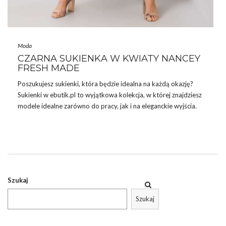
Moda
CZARNA SUKIENKA W KWIATY NANCEY
FRESH MADE
Poszukujesz
sukienki
, która będzie idealna na każdą okazję?
Sukienki w ebutik.pl to wyjątkowa kolekcja, w której znajdziesz
modele idealne zarówno do pracy, jak i na eleganckie wyjścia.
Wśród nich szczególnie wyróżnia się Czarna sukienka w kwiaty
Nancey FRESH MADE, która łączy w sobie zarówno elegancję, jak
i swobodny styl.
CZARNA SUKIENKA W KWIATY NANCEY
FRESH MADE – TWOJE NOWE, STYLOWE
OBLICZE MODY!
Szukaj
Czarna sukienka Nancey od FRESH MADE to przełom w Twojej
Szukaj
garderobie. Urokliwy kwiatowy wzór nadaje jej
niepowtarzalnego charakteru, a …