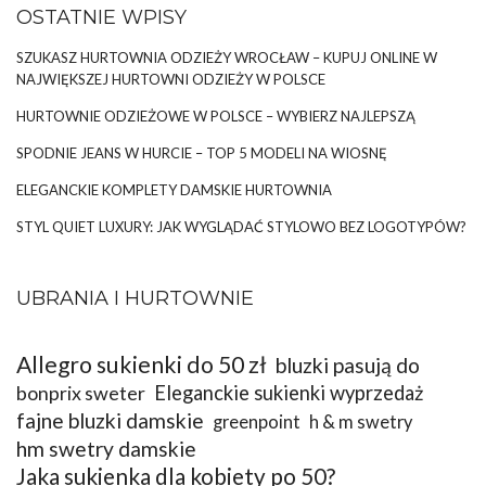
OSTATNIE WPISY
SZUKASZ HURTOWNIA ODZIEŻY WROCŁAW – KUPUJ ONLINE W
NAJWIĘKSZEJ HURTOWNI ODZIEŻY W POLSCE
HURTOWNIE ODZIEŻOWE W POLSCE – WYBIERZ NAJLEPSZĄ
SPODNIE JEANS W HURCIE – TOP 5 MODELI NA WIOSNĘ
ELEGANCKIE KOMPLETY DAMSKIE HURTOWNIA
STYL QUIET LUXURY: JAK WYGLĄDAĆ STYLOWO BEZ LOGOTYPÓW?
UBRANIA I HURTOWNIE
Allegro sukienki do 50 zł
bluzki pasują do
bonprix sweter
Eleganckie sukienki wyprzedaż
fajne bluzki damskie
greenpoint
h & m swetry
hm swetry damskie
Jaka sukienka dla kobiety po 50?