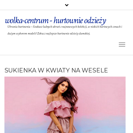
wolka-centrum - hurtownie odzieży
Ubrania hurtownia – Szukasz ładnych ubrań z najnowszych kolekcji, w niskich hurtowych cenach i
dużym wyborem modeli? Zobacz najlepsze hurtownie odzieży damskiej.
Toggl
Naviga
SUKIENKA W KWIATY NA WESELE