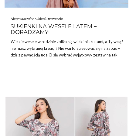
Niepowtarzalne sukienki na wesele
SUKIENKI NA WESELE LATEM –
DORADZAMY!
Wielkie wesele w rodzinie zbliża się wielkimi krokami, a Ty wciąż
nie masz wybranej kreacji? Nie warto stresować się na zapas –
dziś z pewnością uda Ci się wybrać wyjątkowy zestaw na tak
ważne wyjście. Sukienka to zawsze strzał w dziesiątkę – na każdą
okazję, szczególnie, gdy mowa o weselu. Dziś nasze stylistki
przyjdą z pomocą i zaproponują
sukienki na wesele latem
–
kilka obłędnych fasonów, z których na pewno wybierzesz idealny
dla siebie. Poruszymy nie tylko kwestię najmodniejszych kreacji
w sezonie …