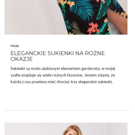
Moda
ELEGANCKIE SUKIENKI NA RÓŻNE
OKAZJE
Sukienki
są moim ulubionym elementem garderoby, w mojej
szafie znajduje się wiele różnych fasonów. Jestem zdania, że
każda z nas powinna mieć chociaż trzy eleganckie sukienki,
ponieważ okazje na ich założenie zdarzają się naprawdę często.
Rozmowa o pracę, spotkanie służbowe, wyjście do teatru czy
opery, wesele czy uroczystości rodzinne są okazjami, na które
dobrze założyć elegancką sukienkę. Moim zdaniem w każdej
kobiecej garderobie powinna znajdować się mała czarna, dobrze
dopasowana sukienka koktajlowa oraz elegancka sukienka
przyciągająca uwagę.