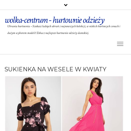
wolka-centrum - hurtownie odzieży
Ubrania hurtownia – Szukasz ładnych ubrań z najnowszych kolekcji, w niskich hurtowych cenach i
dużym wyborem modeli? Zobacz najlepsze hurtownie odzieży damskiej.
Toggl
Naviga
SUKIENKA NA WESELE W KWIATY