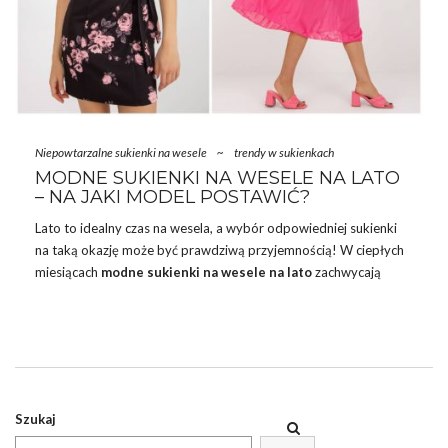
Niepowtarzalne sukienki na wesele
~
trendy w sukienkach
MODNE SUKIENKI NA WESELE NA LATO
– NA JAKI MODEL POSTAWIĆ?
Lato to idealny czas na wesela, a wybór odpowiedniej sukienki
na taką okazję może być prawdziwą przyjemnością! W ciepłych
miesiącach
modne sukienki na wesele na lato
zachwycają
lekkością, zwiewnością i kolorami, które doskonale wpisują się w
letnią atmosferę. W najnowszych kolekcjach znajdziemy wiele
inspiracji, które pozwolą każdej kobiecie poczuć się wyjątkowo i
stylowo. Przedstawiamy najmodniejsze letnie sukienki na wesele,
które z pewnością przyciągną spojrzenia i podkreślą urok każdej
kobiety!
Szukaj