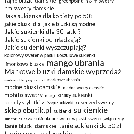
fajne bluzki damskie
greenpoint
h & m swetry
hm swetry damskie
Jaka sukienka dla kobiety po 50?
jakie bluzki dla
jakie bluzki są modne
Jakie sukienki dla 30 latki?
Jakie sukienki odmładzają?
Jakie sukienki wyszczuplają?
kolorowy sweter w paski
koszulowe sukienki
mango ubrania
limonkowa bluzka
Markowe bluzki damskie wyprzedaż
markowe ubrania
markowe bluzy wyprzedaż
modne bluzki damskie
modne swetry damskie
mohito swetry
orsay sukienki
msngr
porady stylistki
reserved swetry
quiosque sukienki
sukienkie
sklep ebutik.pl
sukienki
sukienkom
sweter w paski
sweter świąteczny
sukienki na jesień
tanie sukienki do 50 zł
tanie bluzki damskie
tanie swetry damskie