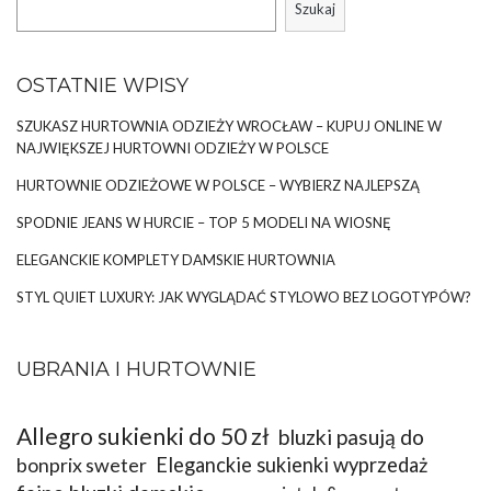
Szukaj
MODNE SUKIENKI NA WESELE NA LATO
– CO JE CHARAKTERYZUJE?
OSTATNIE WPISY
Modne sukienki
…
SZUKASZ HURTOWNIA ODZIEŻY WROCŁAW – KUPUJ ONLINE W
NAJWIĘKSZEJ HURTOWNI ODZIEŻY W POLSCE
HURTOWNIE ODZIEŻOWE W POLSCE – WYBIERZ NAJLEPSZĄ
SPODNIE JEANS W HURCIE – TOP 5 MODELI NA WIOSNĘ
ELEGANCKIE KOMPLETY DAMSKIE HURTOWNIA
STYL QUIET LUXURY: JAK WYGLĄDAĆ STYLOWO BEZ LOGOTYPÓW?
UBRANIA I HURTOWNIE
Allegro sukienki do 50 zł
bluzki pasują do
bonprix sweter
Eleganckie sukienki wyprzedaż