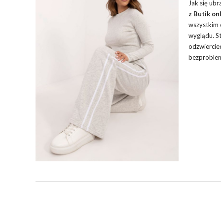
Jak się ub
z Butik onl
wszystkim 
wyglądu. St
odzwiercie
bezproblem