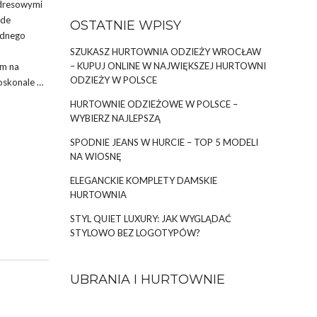
 dresowymi
ede
OSTATNIE WPISY
odnego
SZUKASZ HURTOWNIA ODZIEŻY WROCŁAW
– KUPUJ ONLINE W NAJWIĘKSZEJ HURTOWNI
am na
ODZIEŻY W POLSCE
oskonale …
HURTOWNIE ODZIEŻOWE W POLSCE –
WYBIERZ NAJLEPSZĄ
SPODNIE JEANS W HURCIE – TOP 5 MODELI
NA WIOSNĘ
ELEGANCKIE KOMPLETY DAMSKIE
HURTOWNIA
STYL QUIET LUXURY: JAK WYGLĄDAĆ
STYLOWO BEZ LOGOTYPÓW?
UBRANIA I HURTOWNIE