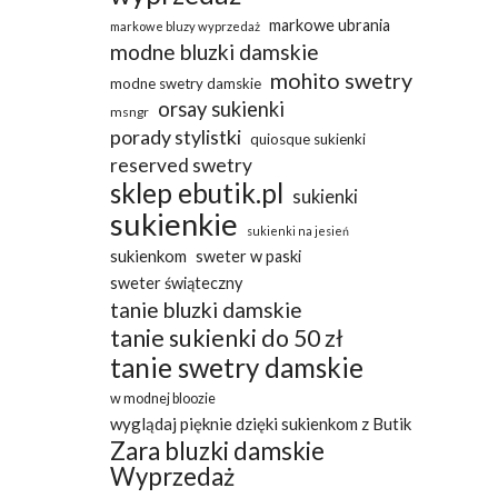
markowe ubrania
markowe bluzy wyprzedaż
modne bluzki damskie
mohito swetry
modne swetry damskie
orsay sukienki
msngr
porady stylistki
quiosque sukienki
reserved swetry
sklep ebutik.pl
sukienki
sukienkie
sukienki na jesień
sukienkom
sweter w paski
sweter świąteczny
tanie bluzki damskie
tanie sukienki do 50 zł
tanie swetry damskie
w modnej bloozie
wyglądaj pięknie dzięki sukienkom z Butik
Zara bluzki damskie
Wyprzedaż