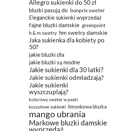
Allegro sukienki do 50 zł
bluzki pasują do
bonprix sweter
Eleganckie sukienki wyprzedaż
fajne bluzki damskie
greenpoint
hm swetry damskie
h & m swetry
Jaka sukienka dla kobiety po
50?
jakie bluzki dla
jakie bluzki są modne
Jakie sukienki dla 30 latki?
Jakie sukienki odmładzają?
Jakie sukienki
wyszczuplają?
kolorowy sweter w paski
limonkowa bluzka
koszulowe sukienki
mango ubrania
Markowe bluzki damskie
wyprzedaż