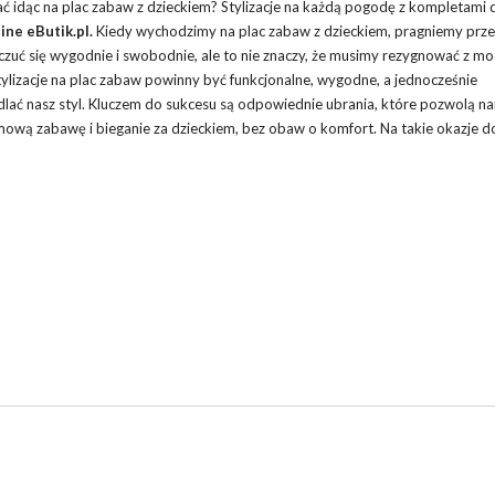
rać idąc na plac zabaw z dzieckiem? Stylizacje na każdą pogodę z kompletami
ine eButik.pl.
Kiedy wychodzimy na plac zabaw z dzieckiem, pragniemy prz
czuć się wygodnie i swobodnie, ale to nie znaczy, że musimy rezygnować z m
ylizacje na plac zabaw powinny być funkcjonalne, wygodne, a jednocześnie
dlać nasz styl. Kluczem do sukcesu są odpowiednie ubrania, które pozwolą n
ową zabawę i bieganie za dzieckiem, bez obaw o komfort. Na takie okazje d