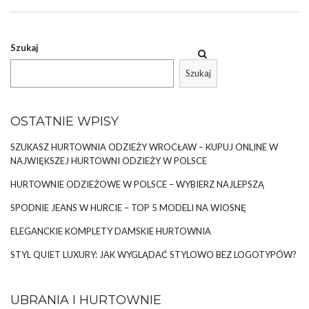
KOMPLETUJĄC STYLIZACJE WESELNE
NIE MOŻNA ZACZĄĆ OD INNEJ RZECZY
NIŻ SUKIENKA
Szukaj
Kiedy dostajemy zaproszenie na wesele w głowie od razu
zaczyna pojawiać się myśl – jaką założę sukienkę? Nie jest w tym
Szukaj
momencie ważne, że szafa pęka w szwach, …
OSTATNIE WPISY
SZUKASZ HURTOWNIA ODZIEŻY WROCŁAW – KUPUJ ONLINE W
NAJWIĘKSZEJ HURTOWNI ODZIEŻY W POLSCE
HURTOWNIE ODZIEŻOWE W POLSCE – WYBIERZ NAJLEPSZĄ
SPODNIE JEANS W HURCIE – TOP 5 MODELI NA WIOSNĘ
ELEGANCKIE KOMPLETY DAMSKIE HURTOWNIA
STYL QUIET LUXURY: JAK WYGLĄDAĆ STYLOWO BEZ LOGOTYPÓW?
UBRANIA I HURTOWNIE