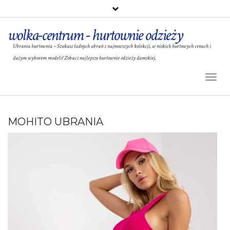
wolka-centrum - hurtownie odzieży
Ubrania hurtownia – Szukasz ładnych ubrań z najnowszych kolekcji, w niskich hurtowych cenach i
dużym wyborem modeli? Zobacz najlepsze hurtownie odzieży damskiej.
Toggl
Naviga
MOHITO UBRANIA