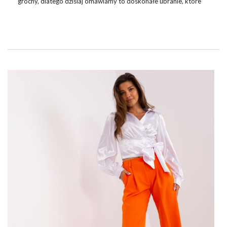
grochy, dlatego dzisiaj omawiamy to doskonałe ubranie, które
warto kupić w ilościach hurtowych. Sprawdźcie!
GROCHY, KROPKI I KROPECZKI
Ubrania w grochy, kropki i groszki są popularne od lat 60. XX
wieku. Zawsze najpopularniejsze były jednak sukienki w grochy –
subtelne, kobiece i pełne szyku. Najczęściej sukienki z tym
zdobieniem były tworzone w taki sposób, aby były lekkie i
zwiewne. Dlatego wykonywane je z …