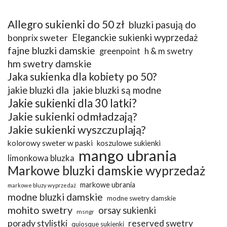
Allegro sukienki do 50 zł
bluzki pasują do
bonprix sweter
Eleganckie sukienki wyprzedaż
fajne bluzki damskie
greenpoint
h & m swetry
hm swetry damskie
Jaka sukienka dla kobiety po 50?
jakie bluzki dla
jakie bluzki są modne
Jakie sukienki dla 30 latki?
Jakie sukienki odmładzają?
Jakie sukienki wyszczuplają?
kolorowy sweter w paski
koszulowe sukienki
mango ubrania
limonkowa bluzka
Markowe bluzki damskie wyprzedaż
markowe ubrania
markowe bluzy wyprzedaż
modne bluzki damskie
modne swetry damskie
mohito swetry
orsay sukienki
msngr
porady stylistki
reserved swetry
quiosque sukienki