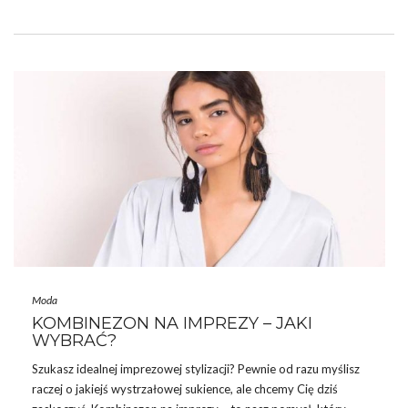
podejścia do ubioru. Przyjrzyjmy się bliżej fenomenowi spodni
garniturowych dla kobiet, ich ewolucji na przestrzeni lat oraz
różnorodności stylizacyjnych możliwości, jakie oferują.
SPODNIE GARNITUROWE DAMSKIE –
SKAD SIE WZIĘŁY W MODZIE?
Spodnie garniturowe damskie
mają interesującą historię,
sięgającą czasów, gdy kobiety zaczęły walczyć o
równouprawnienie …
Moda
KOMBINEZON NA IMPREZY – JAKI
WYBRAĆ?
Szukasz idealnej imprezowej stylizacji? Pewnie od razu myślisz
raczej o jakiejś wystrzałowej sukience, ale chcemy Cię dziś