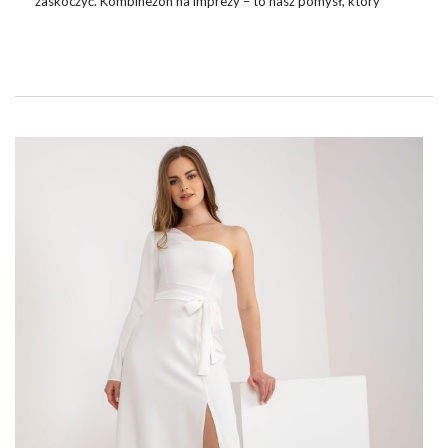
zaskoczyć. Kombinezon na imprezy – to nasz pomysł, który
zdecydowanie jest warty wypróbowania. Zapraszamy do lektury
naszego najnowszego wpisu.
KOMBINEZONY DAMSKIE MAJĄ W SOBIE
TO COŚ
Na pewno znasz to uczucie, kiedy chcesz się modnie ubrać i
spędzasz długi czas przed otwartą szafą. Mnóstwo ciuchów, a
zupełnie nie wiadomo, co na siebie włożyć! Niby masz ulubioną
bluzkę, ale jak ją odpowiednio połączyć ze spodniami czy …