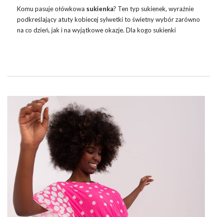
Komu pasuje ołówkowa
sukienka
? Ten typ sukienek, wyraźnie
podkreślający atuty kobiecej sylwetki to świetny wybór zarówno
na co dzień, jak i na wyjątkowe okazje. Dla kogo
sukienki
ołówkowe będą najlepszym wyborem oraz w jaki sposób
komponować z nimi stylizacje, by uniknąć modowej wpadki?
Jaka biżuteria do ołówkowej sukienki? Tego dowiesz się z
naszego poradnika. Zapraszamy do lektury!
SUKIENKI O KROJU OŁÓWKOWYM SĄ
BARDZO CZĘSTO KOJARZONE ZE
ZMYSŁOWYM LOOKIEM.
Jednak nie oznacza to, że nie mogą być noszone w bardziej
codziennym wydaniu. …