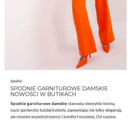
Spodnie
SPODNIE GARNITUROWE DAMSKIE
NOWOŚCI W BUTIKACH
Spodnie
garniturowe damskie
stanowią niezwykle istotną
część garderoby każdej kobiety, zapewniając nie tylko elegancję,
ale również wszechstronność i komfort noszenia. Od czasów,
gdy spodnie garniturowe wprowadzono do damskiej mody,
stały się one symbolem pewności siebie oraz nowoczesnego