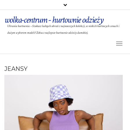
wolka-centrum - hurtownie odzieży
Ubrania hurtownia – Szukasz ładnych ubrań z najnowszych kolekcji, w niskich hurtowych cenach i
dużym wyborem modeli? Zobacz najlepsze hurtownie odzieży damskiej.
Toggl
Naviga
JEANSY