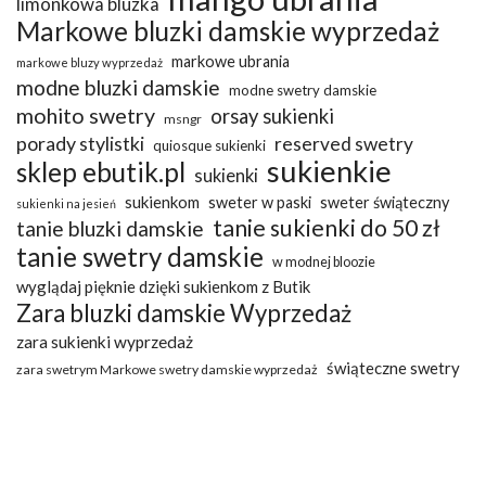
limonkowa bluzka
Markowe bluzki damskie wyprzedaż
markowe ubrania
markowe bluzy wyprzedaż
modne bluzki damskie
modne swetry damskie
mohito swetry
orsay sukienki
msngr
porady stylistki
reserved swetry
quiosque sukienki
sukienkie
sklep ebutik.pl
sukienki
sukienkom
sweter w paski
sweter świąteczny
sukienki na jesień
tanie sukienki do 50 zł
tanie bluzki damskie
tanie swetry damskie
w modnej bloozie
wyglądaj pięknie dzięki sukienkom z Butik
Zara bluzki damskie Wyprzedaż
zara sukienki wyprzedaż
świąteczne swetry
zara swetrym Markowe swetry damskie wyprzedaż