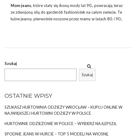
Mom jeans
, które stały się ikoną mody lat 90., powracają teraz
ze zdwojoną siłą do garderób fashionistek na całym świecie. Te
luźne jeansy, pierwotnie noszone przez mamy w latach 80. i 90.,
przeszły metamorfozę, stając się ulubionym wyborem wielu
kobiet poszukujących wygody i stylu. Z ich ponadczasowym
fasonem, który podkreśla naturalne krągłości ciała, mom jeans
są nie tylko symbolem retro, ale także odzwierciedlają ducha
nowoczesnej mody. W ofercie hurtowni odzieży na wiosnę 2024
mom jeans stanowią kluczowy element kolekcji, podążając za …
Szukaj
Szukaj
OSTATNIE WPISY
SZUKASZ HURTOWNIA ODZIEŻY WROCŁAW – KUPUJ ONLINE W
NAJWIĘKSZEJ HURTOWNI ODZIEŻY W POLSCE
HURTOWNIE ODZIEŻOWE W POLSCE – WYBIERZ NAJLEPSZĄ
SPODNIE JEANS W HURCIE – TOP 5 MODELI NA WIOSNĘ