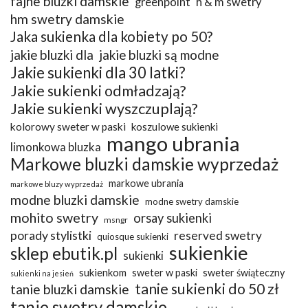
fajne bluzki damskie
greenpoint
h & m swetry
hm swetry damskie
Jaka sukienka dla kobiety po 50?
jakie bluzki dla
jakie bluzki są modne
Jakie sukienki dla 30 latki?
Jakie sukienki odmładzają?
Jakie sukienki wyszczuplają?
kolorowy sweter w paski
koszulowe sukienki
mango ubrania
limonkowa bluzka
Markowe bluzki damskie wyprzedaż
markowe ubrania
markowe bluzy wyprzedaż
modne bluzki damskie
modne swetry damskie
mohito swetry
orsay sukienki
msngr
porady stylistki
reserved swetry
quiosque sukienki
sukienkie
sklep ebutik.pl
sukienki
sukienkom
sweter w paski
sweter świąteczny
sukienki na jesień
tanie sukienki do 50 zł
tanie bluzki damskie
tanie swetry damskie