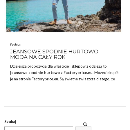
Fashion
JEANSOWE SPODNIE HURTOWO –
MODA NA CAŁY ROK
Dzisiejsza propozycja dla właścicieli sklepów z odzieżą to
jeansowe
spodnie
hurtowo z Factoryprice.eu
. Możecie kupić
je na stronie Factoryprice.eu. Są świetne zwłaszcza dlatego, że
nosimy je przez cały rok. Jeśli więc nie sprzedacie ich przed
zakończeniem sezonu letniego, to z pewnością uda się to zrobić
jesienią. Wtedy zainteresowanie spodniami wzrasta. Chociaż
trzeba przyznać, że i latem są chętnie kupowane. Wszyscy
pamiętamy deszczowe, lipcowe dni. A w sierpniu zapowiada się
na chłodniejsze wieczory. Jeansy mają w sobie to coś, że zawsze
Szukaj
chętnie …