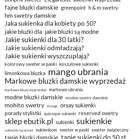
fajne bluzki damskie
greenpoint
h & m swetry
hm swetry damskie
Jaka sukienka dla kobiety po 50?
jakie bluzki dla
jakie bluzki są modne
Jakie sukienki dla 30 latki?
Jakie sukienki odmładzają?
Jakie sukienki wyszczuplają?
kolorowy sweter w paski
koszulowe sukienki
mango ubrania
limonkowa bluzka
Markowe bluzki damskie wyprzedaż
markowe ubrania
markowe bluzy wyprzedaż
modne bluzki damskie
modne swetry damskie
mohito swetry
orsay sukienki
msngr
porady stylistki
reserved swetry
quiosque sukienki
sukienkie
sklep ebutik.pl
sukienki
sukienkom
sweter w paski
sweter świąteczny
sukienki na jesień
tanie sukienki do 50 zł
tanie bluzki damskie