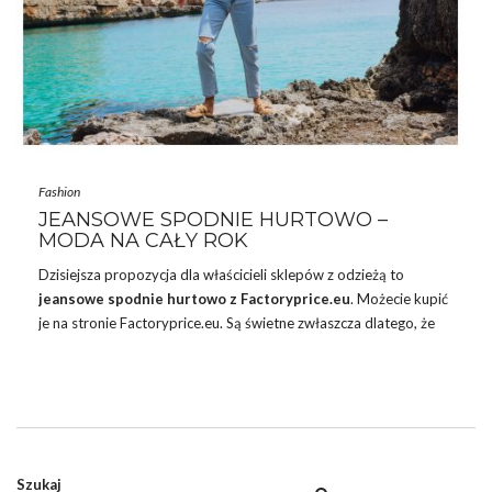
Fashion
JEANSOWE SPODNIE HURTOWO –
MODA NA CAŁY ROK
Dzisiejsza propozycja dla właścicieli sklepów z odzieżą to
jeansowe
spodnie
hurtowo z Factoryprice.eu
. Możecie kupić
je na stronie Factoryprice.eu. Są świetne zwłaszcza dlatego, że
nosimy je przez cały rok. Jeśli więc nie sprzedacie ich przed
zakończeniem sezonu letniego, to z pewnością uda się to zrobić
jesienią. Wtedy zainteresowanie spodniami wzrasta. Chociaż
trzeba przyznać, że i latem są chętnie kupowane. Wszyscy
pamiętamy deszczowe, lipcowe dni. A w sierpniu zapowiada się
na chłodniejsze wieczory. Jeansy mają w sobie to coś, że zawsze
Szukaj