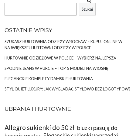
chętnie …
Szukaj
OSTATNIE WPISY
SZUKASZ HURTOWNIA ODZIEŻY WROCŁAW – KUPUJ ONLINE W
NAJWIĘKSZEJ HURTOWNI ODZIEŻY W POLSCE
HURTOWNIE ODZIEŻOWE W POLSCE – WYBIERZ NAJLEPSZĄ
SPODNIE JEANS W HURCIE – TOP 5 MODELI NA WIOSNĘ
ELEGANCKIE KOMPLETY DAMSKIE HURTOWNIA
STYL QUIET LUXURY: JAK WYGLĄDAĆ STYLOWO BEZ LOGOTYPÓW?
UBRANIA I HURTOWNIE
Allegro sukienki do 50 zł
bluzki pasują do
bonprix sweter
Eleganckie sukienki wyprzedaż