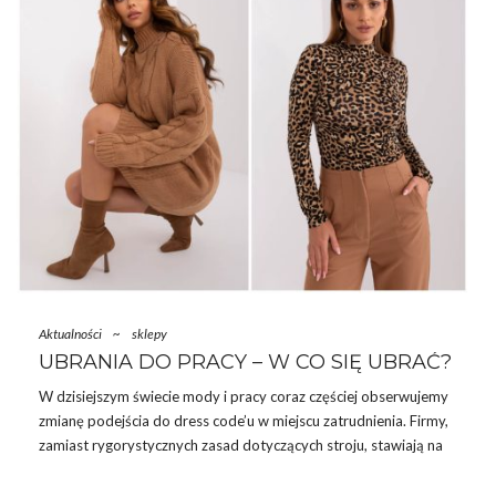
Aktualności
~
sklepy
UBRANIA DO PRACY – W CO SIĘ UBRAĆ?
W dzisiejszym świecie mody i pracy coraz częściej obserwujemy
zmianę podejścia do dress code’u w miejscu zatrudnienia. Firmy,
zamiast rygorystycznych zasad dotyczących stroju, stawiają na
swobodę i indywidualizm. Jednym z ciekawych nurtów są
ubrania do pracy
które łączą w sobie wygodę i elegancję! W