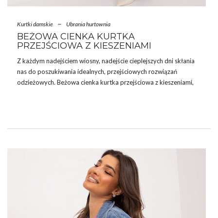
Kurtki damskie
~
Ubrania hurtownia
BEŻOWA CIENKA KURTKA
PRZEJŚCIOWA Z KIESZENIAMI
Z każdym nadejściem wiosny, nadejście cieplejszych dni skłania
nas do poszukiwania idealnych, przejściowych rozwiązań
odzieżowych. Beżowa cienka kurtka przejściowa z kieszeniami,
dostępna w ofercie hurtowni kurtek factoryprice.eu, wyróżnia się
nie tylko funkcjonalnością, ale też uniwersalnym designem, który
bez trudu dopasuje się do różnorodnych stylizacji. Ten elegancki
model kurtki nie tylko zapewni ochronę przed kapryśną pogodą,
ale również doda stylu każdemu outfitowi. Wykonany z wysokiej
jakości materiałów, gwarantuje wygodę i wytrzymałość, co czyni
go niezastąpionym elementem garderoby na wiele sezonów.
Beżowy kolor kurtki …