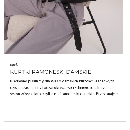
Moda
KURTKI RAMONESKI DAMSKIE
Niedawno pisaliśmy dla Was o damskich kurtkach jeansowych,
dzisiaj czas na inny rodzaj okrycia wierzchniego idealnego na
sezon wiosna-lato, czyli kurtki ramoneski damskie. Przekonajcie
się jakie fasony, warianty kolorystyczne i ozdoby są teraz
najmodniejsze.
KURTKI SKÓRZANE I RAMONESKI
Te dwie nazwy często są wymieniane błędnie jako synonimy. Czy