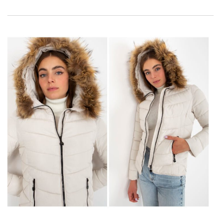
sprawią, że będzie pasować do wielu stylizacji, od casualowych
po bardziej eleganckie. Internetowa
sprzedajemy hurtowo
odzieży oferuje różnorodne fasony, kroje i odcienie ubrań. W
hurt odzieży możesz kupić ubrania odpowiednie na każdą
okazję, zarówno na co dzień, jak …