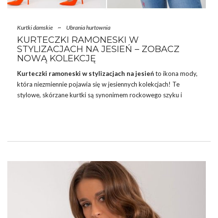
Kurtki damskie
~
Ubrania hurtownia
KURTECZKI RAMONESKI W
STYLIZACJACH NA JESIEŃ – ZOBACZ
NOWĄ KOLEKCJĘ
Kurteczki ramoneski w stylizacjach na jesień
to ikona mody,
która niezmiennie pojawia się w jesiennych kolekcjach! Te
stylowe, skórzane kurtki są synonimem rockowego szyku i
niezależności, doskonale sprawdzając się w różnorodnych
stylizacjach. Dobierz do nich od razu ciepłe bawełniane
legginsy
na co dzień w kolorach jesieni. W hurtowniach odzieży,
ramoneski cieszą się ogromną popularnością, stając się
kluczowym elementem każdej jesiennej garderoby. W
nadchodzącym sezonie, nie tylko klasyczne czarne modele, ale
także te w różnych kolorach i teksturach, będą królować na
ulicach.
…