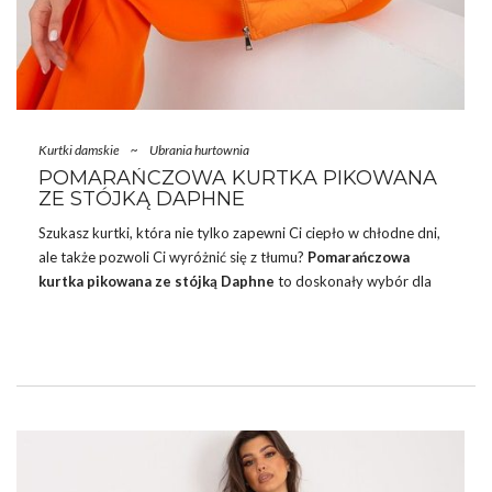
Kurtki damskie
~
Ubrania hurtownia
POMARAŃCZOWA KURTKA PIKOWANA
ZE STÓJKĄ DAPHNE
Szukasz kurtki, która nie tylko zapewni Ci ciepło w chłodne dni,
ale także pozwoli Ci wyróżnić się z tłumu?
Pomarańczowa
kurtka pikowana ze stójką Daphne
to doskonały wybór dla
każdej kobiety, która ceni sobie styl i komfort. Ta wyjątkowa
kurtka łączy w sobie elegancję i funkcjonalność, idealnie
komponując się z różnorodnymi stylizacjami.
Trafiłeś idealnie! Nasza
e
hurtownia
oferuje najnowsze
trendy
i
różnorodność fasonów sukienek, które zachwycą każdą kobietę.
Bez względu na okazję, u nas w hurtowni znajdziesz
sukienki
,
które dodadzą Ci …