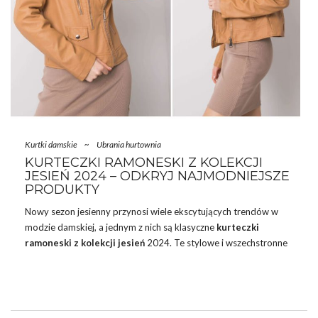
Kurtki damskie
~
Ubrania hurtownia
KURTECZKI RAMONESKI Z KOLEKCJI
JESIEŃ 2024 – ODKRYJ NAJMODNIEJSZE
PRODUKTY
Nowy sezon jesienny przynosi wiele ekscytujących trendów w
modzie damskiej, a jednym z nich są klasyczne
kurteczki
ramoneski z kolekcji
jesień
2024. Te stylowe i wszechstronne
okrycia wierzchnie z kolekcji hurtowni odzieżowej stanowią
idealny dodatek do jesiennych stylizacji. Kup do nich od razu
najmodniejsze
spodnie jeansowe
damskie z kolekcji jesiennej w
hurcie! Ramoneski, znane ze swojego rockowego charakteru i