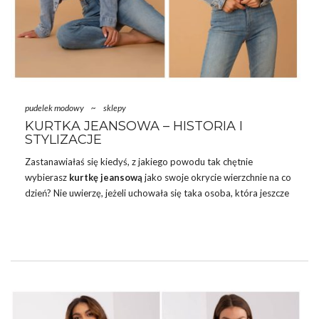
pudelek modowy
~
sklepy
KURTKA JEANSOWA – HISTORIA I
STYLIZACJE
Zastanawiałaś się kiedyś, z jakiego powodu tak chętnie
wybierasz
kurtkę jeansową
jako swoje okrycie wierzchnie na co
dzień? Nie uwierzę, jeżeli uchowała się taka osoba, która jeszcze
nie miała okazji mieć jej w swojej kolekcji. Jeans ma swoje lepsze i
gorsze momenty, ale z trendów nie wypadł jeszcze nigdy. W
sezonie wiosennym powracamy zarówno do tych
ponadczasowych, klasycznych modeli, ale wprowadzamy
również odrobinę świeżości. Jeżeli jesteś ciekawa, które
kurtki
jeansowe damskie
w tym roku są na topie oraz jak ciekawie je
stylizować …