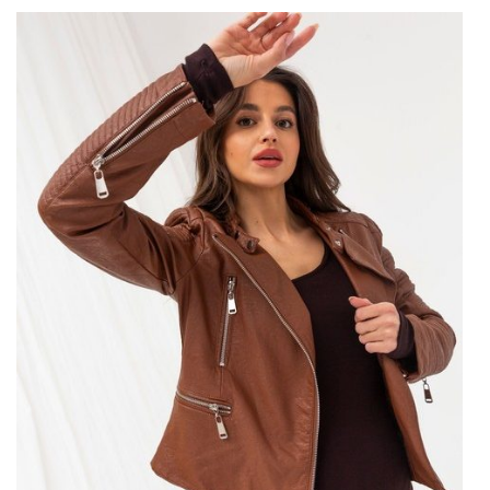
każda kurtka skórzana to ramoneska? Czy każda ramoneska do
kurtka skórzana? Rozwiewamy wątpliwości. Kurtki skórzane
mogą mieć różne kroje – klasyczny, biker albo właśnie
ramoneski. Określenie ramoneska jest więc rodzajem
charakterystycznego kroju. Ramoneski mogą …