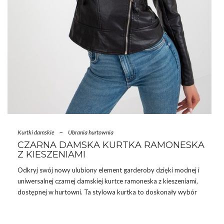
Kurtki damskie
~
Ubrania hurtownia
CZARNA DAMSKA KURTKA RAMONESKA
Z KIESZENIAMI
Odkryj swój nowy ulubiony element garderoby dzięki modnej i
uniwersalnej czarnej damskiej kurtce ramoneska z kieszeniami,
dostępnej w hurtowni. Ta stylowa kurtka to doskonały wybór
dla każdej kobiety, która ceni sobie zarówno modny wygląd, jak i
funkcjonalność. Jej klasyczny
czarny
kolor i dopracowane detale