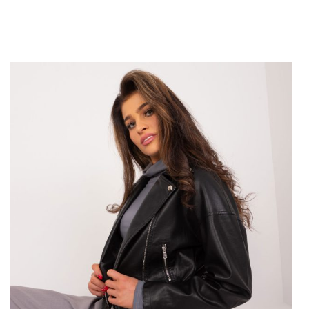
tym artykule przyjrzymy się, jak stworzyć inspirujące i modne
stylizacje do pracy, które podkreślą naszą osobowość,
jednocześnie respektując zasady biznesowego dress code’u.
Gotowi na połączenie komfortu z profesjonalnym stylem?
Zapraszamy do lektury!
POZNAJ MODĘ NA STYLIZACJE DO
…