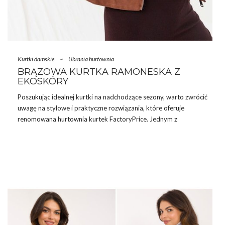
Kurtki damskie
~
Ubrania hurtownia
BRĄZOWA KURTKA RAMONESKA Z
EKOSKÓRY
Poszukując idealnej kurtki na nadchodzące sezony, warto zwrócić
uwagę na stylowe i praktyczne rozwiązania, które oferuje
renomowana
hurtownia
kurtek FactoryPrice. Jednym z
produktów, który cieszy się nieustającym zainteresowaniem, jest
brązowa kurtka ramoneska z ekoskóry. Ten klasyczny fason,
inspirowany stylem ikonicznych rockowych ramonesek. Kurtka
jest idealna dla osób ceniących sobie zarówno styl, jak i komfort
noszenia.
Kurtka wykonana jest z wysokiej jakości ekoskóry, która jest nie
tylko odporna na uszkodzenia, ale także przyjazna dla
środowiska. Brązowy kolor nadaje odzieży elegancki wygląd,
pasujący zarówno …