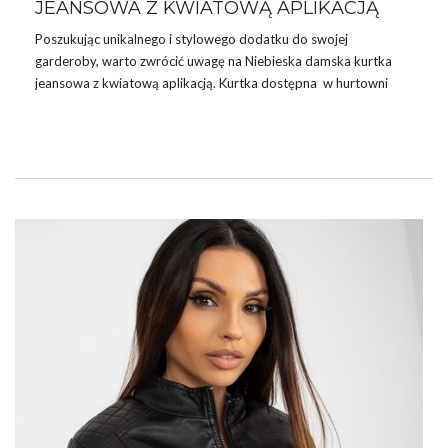
JEANSOWA Z KWIATOWĄ APLIKACJĄ
Poszukując unikalnego i stylowego dodatku do swojej
garderoby, warto zwrócić uwagę na Niebieska damska kurtka
jeansowa z kwiatową aplikacją. Kurtka dostępna w hurtowni
kurtek factoryprice. Ta wyjątkowa kurtka łączy w sobie
klasyczny charakter jeansu z nowoczesnymi detalami, co czyni ją
idealnym wyborem na różnorodne okazje. Kurtka wykonana jest
z wysokiej jakości denimu, który zapewnia trwałość i komfort
noszenia. Kwiatowa aplikacja dodaje kobiecego uroku i sprawia,
że kurtka staje się bardziej wyjątkowa. Jest to doskonały wybór
dla kobiet, które cenią sobie styl oraz …