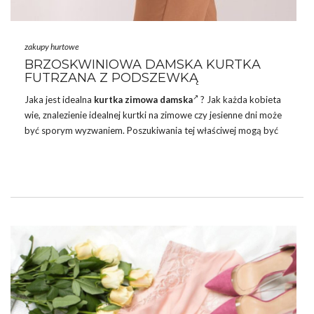
zakupy hurtowe
BRZOSKWINIOWA DAMSKA KURTKA
FUTRZANA Z PODSZEWKĄ
Jaka jest idealna
kurtka zimowa damska
? Jak każda kobieta
wie, znalezienie idealnej kurtki na zimowe czy jesienne dni może
być sporym wyzwaniem. Poszukiwania tej właściwej mogą być
jednak znacznie prostsze, gdy zna się odpowiednie miejsce.
hurtownia
kurtek Factoryprice.eu oferuje szeroki wybór
odzieży wysokiej jakości, które zadowolą nawet najbardziej
wymagające gusta. Wśród licznych propozycji wyróżnia się
niezwykle elegancka i ciepła brzoskwiniowa damska kurtka
futrzana z podszewką. Kurtka, która nie tylko świetnie wygląda,
ale również zapewnia komfort i ochronę przed chłodem. Wejdź
w …