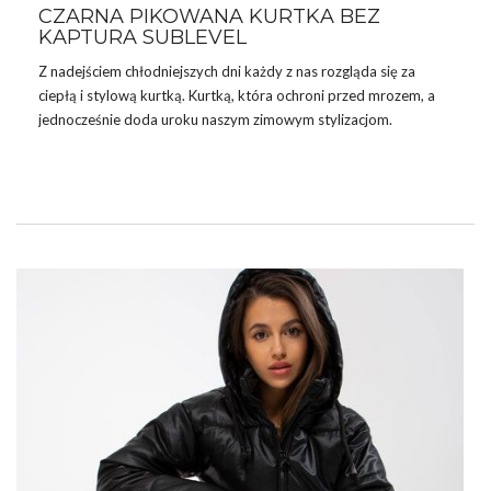
CZARNA PIKOWANA KURTKA BEZ
KAPTURA SUBLEVEL
Z nadejściem chłodniejszych dni każdy z nas rozgląda się za
ciepłą i stylową kurtką. Kurtką, która ochroni przed mrozem, a
jednocześnie doda uroku naszym zimowym stylizacjom.
Hurtownia
FactoryPrice.eu prezentuje idealne rozwiązanie dla
każdej kobiety ceniącej sobie modny wygląd i komfort noszenia.
To czarna pikowana kurtka bez kaptura marki SUBLEVEL.
Dlaczego warto wybrać właśnie ten model? Oto kilka powodów.
Wybierasz się do
Ptak Outlet
? Istnieje o wiele skuteczniejszy
sposób, by zamówić hurtowo
ubrania damskie
do swojego
sklepu i to bez wychodzenia z …