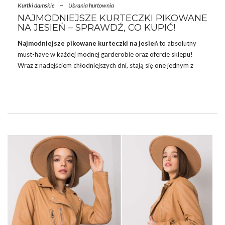
Kurtki damskie
~
Ubrania hurtownia
NAJMODNIEJSZE KURTECZKI PIKOWANE
NA JESIEŃ – SPRAWDŹ, CO KUPIĆ!
Najmodniejsze pikowane kurteczki na jesień
to absolutny
must-have w każdej modnej garderobie oraz ofercie sklepu!
Wraz z nadejściem chłodniejszych dni, stają się one jednym z
najbardziej pożądanych elementów odzieży, łącząc w sobie
funkcjonalność z modnym designem. Dobierz też do nich
przyjemne
spodnie dresowe
i twórz przytulne jesienne zestawy.
W hurtowniach odzieży na nadchodzący sezon znaleźć można
szeroki wybór pikowanych kurtek, które doskonale wpisują się w
najnowsze
trendy
, oferując stylowe i praktyczne rozwiązania na
każdą pogodę.
SKĄD SIĘ WZIĘŁY PIKOWANE
KURTECZKI
…