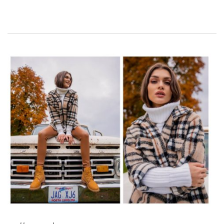
dodatki? Dzisiaj odpowiem na te pytania i poradzę jakie
elementy garderoby wybierać.
NAJCIEKAWSZE ELEMENTY GARDEROBY
Z pastelowych ubrań bezkonkurencyjnie najbardziej podobają mi
się koszule. Jasnoróżowe czy jasnoniebieskie modele sprawdzają
się zarówno do zestawów na luzie jak i tych do pracy.
Doskonałymi ubraniami są pastelowe
sukienki
. W …