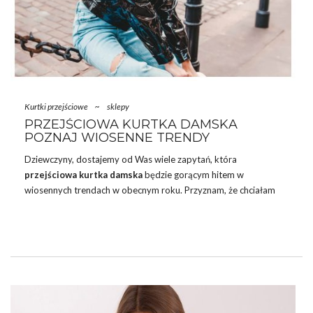
Kurtki przejściowe
~
sklepy
PRZEJŚCIOWA KURTKA DAMSKA
POZNAJ WIOSENNE TRENDY
Dziewczyny, dostajemy od Was wiele zapytań, która
przejściowa kurtka damska
będzie gorącym hitem w
wiosennych trendach w obecnym roku. Przyznam, że chciałam
nieco dłużej potrzymać Was w niepewności. Z racji tego, że nie
możecie doczekać się ocieplenia i namiętnie kompletujecie już
ubrania
na wiosnę
, a nawet lato, postanowiłam właśnie dziś
podpowiedzieć Wam, które modele będą niebawem rządzić w
stylizacjach.
Znany polski
sklep
eButik.pl
przygotował się na
duże zainteresowanie wśród kobiet i uzbroił się w przepiękne
perełki, które z pewnością wpadną Wam …