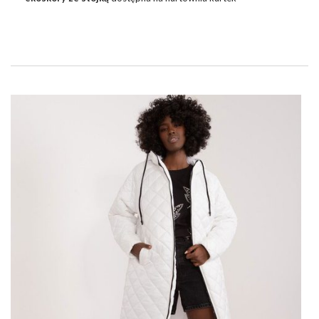
FactoryPrice.eu to doskonały wybór dla każdej kobiety ceniącej
elegancję połączoną z nowoczesnymi rozwiązaniami. W naszej
sprzedajemy hurtowo
internetowej znajdziecie
sukienki
koktajlowe marzeń. Wszystkie stylowe, eleganckie i wytworne.
Zrób
zakupy
do swojego sklepu już dziś! Jeśli szukasz kultowych
ubrań dla swojego sklepu, sięgnij po kurtki dostępne w ofercie
hurtownia odzieży
online.
CZARNA DAMSKA KURTKA Z EKOSKÓRY
ZE STÓJKĄ –
…