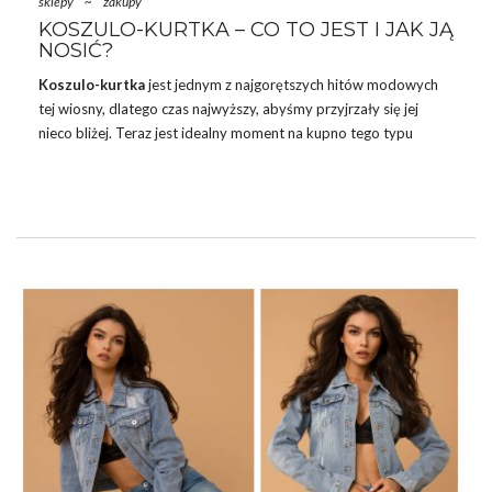
sklepy
~
zakupy
KOSZULO-KURTKA – CO TO JEST I JAK JĄ
NOSIĆ?
Koszulo-kurtka
jest jednym z najgorętszych hitów modowych
tej wiosny, dlatego czas najwyższy, abyśmy przyjrzały się jej
nieco bliżej. Teraz jest idealny moment na kupno tego typu
okrycia wierzchniego. Za oknem ciepłe słońce, ale chłodniejsze
powietrze, czyli pogoda, która wymaga czegoś lekkiego i
ciepłego zarazem.
Koszulo-kurtka damska
sprosta Twoim
oczekiwaniom, a jej charakterystyczny look z pewnością wpadnie
Ci w oko!
CZYM TAK WŁAŚCIWIE JEST KOSZULO-
KURTKA DAMSKA?
Koszulo-kurtka
lub inaczej – kurtka koszulowa, jak sama nazwa
wskazuje, wyglądem przypomina koszulę, która pełni rolę
cieplejszego …