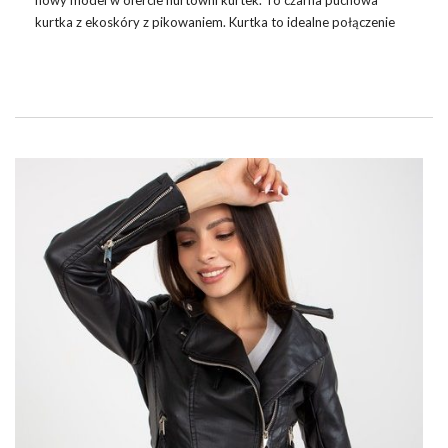
nowy model w ofercie hurtowni kurtek. To czarna
puchowa
kurtka
z ekoskóry z pikowaniem. Kurtka to idealne połączenie
stylu, komfortu i funkcjonalności. Dzięki temu stanowi doskonały
wybór dla każdej kobiety ceniącej sobie zarówno modny wygląd,
jak i ochronę przed zimnem.
Szukając idealnego partnera, niezwykle istotne jest znalezienie
dostawcy, który nie tylko oferuje różnorodne i modowe
kolekcje. Ale także gwarantuje konkurencyjne ceny, wysoką
jakość produktów oraz profesjonalną obsługę klienta. Odkryj
zatem jaka jest
najlepsza
…