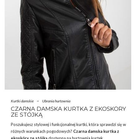
Kurtki damskie
~
Ubrania hurtownia
CZARNA DAMSKA KURTKA Z EKOSKÓRY
ZE STÓJKĄ
Poszukujesz stylowej i funkcjonalnej
kurtki
, która sprawdzi się w
różnych warunkach pogodowych?
Czarna damska kurtka z
ekoskóry ze stójką
dostępna na
hurtownia
kurtek