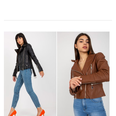
zapewniając ciepło i komfort noszenia. Dobierz do niej od razu
modne
spodnie z materiału
, z którymi stworzą elegancki look.
Jej luksusowy wygląd i naturalne właściwości termoizolacyjne
sprawiają, że staje się nieodłącznym elementem garderoby w
chłodniejsze dni.
Modna kurteczka
alpaka
to nie tylko stylowy
wybór, ale również inwestycja w jakość, która przetrwa wiele
sezonów!
CO TO JEST
…