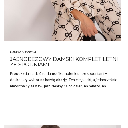
Ubrania hurtownia
JASNOBEŻOWY DAMSKI KOMPLET LETNI
ZE SPODNIAMI
Propozycja na dziś to damski komplet letni ze spodniami –
doskonały wybór na każdą okazję. Ten elegancki, a jednocześnie
nieformalny zestaw, jest idealny na co dzień, na miasto, na
spacer, czy do pracy. Wyróżnia się on nie tylko swoim
praktycznym zastosowaniem, ale także atrakcyjnym wyglądem.
DAMSKI KOMPLET LETNI ZE SPODNIAMI
Kod produktu: LK-KMPL-509644-1.41X. Niezależnie od jego
prostej formy, wyróżnia go dominujący nadruk, który dodaje mu