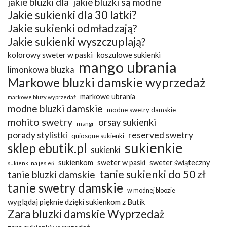
jakie bluzki dla
jakie bluzki są modne
Jakie sukienki dla 30 latki?
Jakie sukienki odmładzają?
Jakie sukienki wyszczuplają?
kolorowy sweter w paski
koszulowe sukienki
mango ubrania
limonkowa bluzka
Markowe bluzki damskie wyprzedaż
markowe ubrania
markowe bluzy wyprzedaż
modne bluzki damskie
modne swetry damskie
mohito swetry
orsay sukienki
msngr
porady stylistki
reserved swetry
quiosque sukienki
sukienkie
sklep ebutik.pl
sukienki
sukienkom
sweter w paski
sweter świąteczny
sukienki na jesień
tanie sukienki do 50 zł
tanie bluzki damskie
tanie swetry damskie
w modnej bloozie
wyglądaj pięknie dzięki sukienkom z Butik
Zara bluzki damskie Wyprzedaż