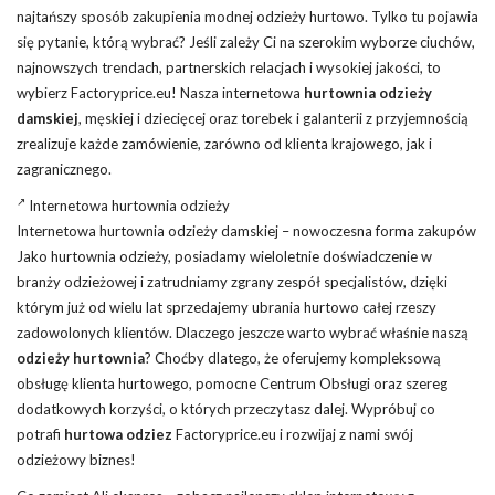
najtańszy sposób zakupienia modnej odzieży hurtowo. Tylko tu pojawia
się pytanie, którą wybrać? Jeśli zależy Ci na szerokim wyborze ciuchów,
najnowszych trendach, partnerskich relacjach i wysokiej jakości, to
wybierz Factoryprice.eu! Nasza internetowa
hurtownia odzieży
damskiej
, męskiej i dziecięcej oraz torebek i galanterii z przyjemnością
zrealizuje każde
zamówienie
, zarówno od klienta krajowego, jak i
zagranicznego.
Internetowa hurtownia odzieży
Internetowa hurtownia odzieży damskiej – nowoczesna forma zakupów
Jako hurtownia odzieży, posiadamy wieloletnie doświadczenie w
branży odzieżowej i zatrudniamy zgrany zespół specjalistów, dzięki
którym już od wielu lat sprzedajemy ubrania hurtowo całej rzeszy
zadowolonych klientów. Dlaczego jeszcze warto wybrać właśnie naszą
odzieży hurtownia
? Choćby dlatego, że oferujemy kompleksową
obsługę klienta hurtowego, pomocne Centrum Obsługi oraz szereg
dodatkowych korzyści, o których przeczytasz dalej. Wypróbuj co
potrafi
hurtowa odziez
Factoryprice.eu i rozwijaj z nami swój
odzieżowy biznes!