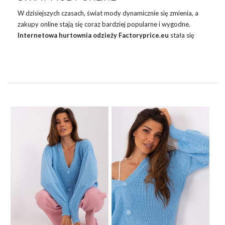
W dzisiejszych czasach, świat mody dynamicznie się zmienia, a
zakupy online stają się coraz bardziej popularne i wygodne.
Internetowa
hurtownia odzieży
Factoryprice.eu
stała się
nieodłącznym elementem tego trendu. Z wieloma dostępnymi
opcjami, kupowanie ubrań hurtowo stało się prostsze i bardziej
efektywne niż kiedykolwiek wcześniej. Przedstawiamy Ci świat
internetowej hurtowni odzieży, gdzie moda spotyka się z
innowacją.
SPRAWDZONA INTERNETOWA
HURTOWNIA ODZIEŻY
FACTORYPRICE.EU – BEZPIECZNE I
SATYSFAKCJONUJĄCE ZAKUPY
W dzisiejszym tempie życia, kiedy czas jest cennym zasobem,
internetowa hurtownia odzieży
oferuje wyjątkową wygodę.
Zamiast …