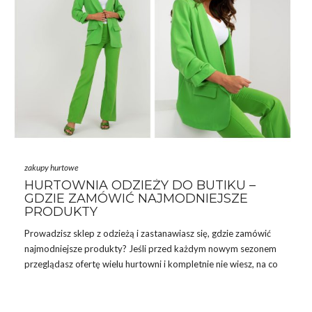
zakupy hurtowe
HURTOWNIA ODZIEŻY DO BUTIKU –
GDZIE ZAMÓWIĆ NAJMODNIEJSZE
PRODUKTY
Prowadzisz
sklep
z odzieżą i zastanawiasz się, gdzie zamówić
najmodniejsze produkty? Jeśli przed każdym nowym sezonem
przeglądasz ofertę wielu hurtowni i kompletnie nie wiesz, na co
się zdecydować, śpieszymy z pomocą. W naszym dzisiejszym
wpisie podpowiemy, która
hurtownia
odzieży do butiku
to
najlepszy wybór. Wskażemy, gdzie warto robić zakupy i na co