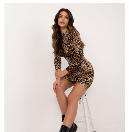
NAJWIĘKSZY WYBÓR I NISKIE CENY –
HURTOWNIA ODZIEŻY DAMSKIEJ
FACTORYPRICE.EU
Jak się okazuje znalezienie hurtowni, która oferuje duży wybór,
nie jest aż tak trudne. W końcu na rynku jest
…