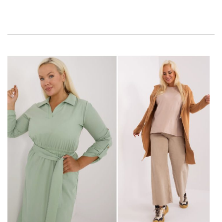
Dopasuj do niej od razu modne
spodnie jeansowe
z
najnowszych kolekcji. W hurtowniach odzieży znajdziemy szeroki
wybór bomberek w różnych stylach, od klasycznych jednolitych
modeli po te zdobione haftami, nadrukami czy naszywkami. W
artykule przyjrzymy się, dlaczego
modne bluzy bomberki
stały
się must-have w każdej garderobie i jaka hurtownia je
sprzedaje!…