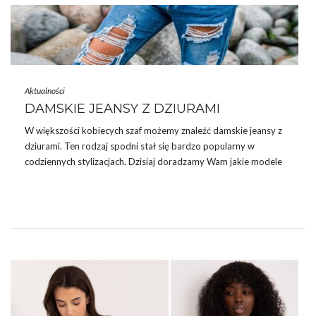
okazja, by zaopatrzyć swój
sklep
w ubrania, które zachwycą
klientów i przyciągną ich uwagę już …
Aktualności
DAMSKIE JEANSY Z DZIURAMI
W większości kobiecych szaf możemy znaleźć damskie jeansy z
dziurami. Ten rodzaj spodni stał się bardzo popularny w
codziennych stylizacjach. Dzisiaj doradzamy Wam jakie modele
wybrać i jakie są obecne trendy związane ze spodniami
jeansowymi – damskie jeansy z dziurami
hurtownia
.
DLACZEGO DAMSKIE JEANSY Z
DZIURAMI SĄ MODNE?
Spodnie
jeansowe hurtowo ozdobione dziurami nabierają
buntowniczego charakteru i sprawiają, że stylizacje mają „pazur”.
Doskonale pasują do stylizacji rockowych, ale sprawdzą się
także w innych zestawach. Można nosić je niemal do każdego