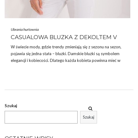
Ubrania hurtownia
CASUALOWA BLUZKA Z DEKOLTEM V
W świecie mody, gdzie
trendy
zmieniają się z sezonu na sezon,
pojawia się jedna stała –
bluzki
.
Damskie bluzki
są symbolem
elegancji i kobiecości. Dlatego każda kobieta powinna mieć w
swojej garderobie co najmniej kilka modeli bluzek w tym
Casualowa bluzka z dekoltem V. A skąd je zdobyć?
ECRU CASUALOWA BLUZKA Z
DEKOLTEM V
Wśród wielu modeli sukienek dostępnych w naszej hurtowni,
Szukaj
szczególne miejsce zajmuje Ecru casualowa bluzka z dekoltem V.
Jest to model, który charakteryzuje się nie tylko wysoką jakością
Szukaj
…