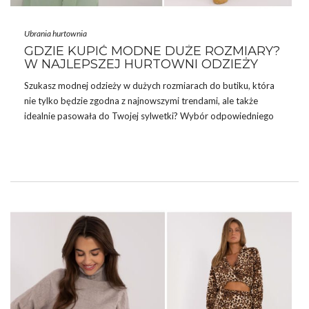
Ubrania hurtownia
GDZIE KUPIĆ MODNE DUŻE ROZMIARY?
W NAJLEPSZEJ HURTOWNI ODZIEŻY
Szukasz modnej odzieży w dużych rozmiarach do butiku, która
nie tylko będzie zgodna z najnowszymi trendami, ale także
idealnie pasowała do Twojej sylwetki? Wybór odpowiedniego
miejsca na zakupy może być kluczowy dla znalezienia odzieży,
która łączy w sobie styl, komfort i doskonałe dopasowanie.
Uwagę przyciągają na przykład nowe
bluzki plus size
z miękkiej
elastycznej bawełny. W tym artykule odkryjemy,
gdzie kupić
modne duże rozmiary odzieży
, które spełnią oczekiwania
Klientek i pomogą stworzyć eleganckie, nowoczesne stylizacje na
każdą okazję.
ODZIEŻ PLUS
…