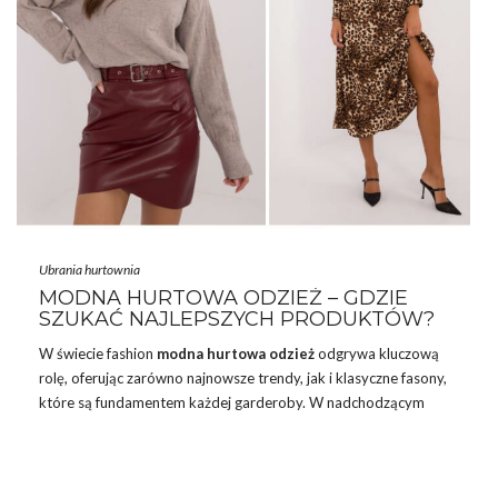
Ubrania hurtownia
MODNA HURTOWA ODZIEŻ – GDZIE
SZUKAĆ NAJLEPSZYCH PRODUKTÓW?
W świecie fashion
modna hurtowa odzież
odgrywa kluczową
rolę, oferując zarówno najnowsze trendy, jak i klasyczne fasony,
które są fundamentem każdej garderoby. W nadchodzącym
sezonie, hurtownie odzieży zaskakują bogatym asortymentem,
który łączy styl, jakość i przystępne ceny! Sprawdź koniecznie
nowe
komplety casualowe
w modne zwierzęce wzory na jesień.