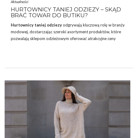
Aktualności
HURTOWNICY TANIEJ ODZIEZY – SKĄD
BRAĆ TOWAR DO BUTIKU?
Hurtownicy taniej odziezy
odgrywają kluczową rolę w branży
modowej, dostarczając szeroki asortyment produktów, które
pozwalają sklepom odzieżowym oferować atrakcyjne ceny
swoim klientom. Dzięki nim właściciele butików i sklepów mogą
regularnie uzupełniać swoje kolekcje, nie rezygnując przy tym z
jakości ani modnych wzorów. W tym sezonie do mody
powracają między innymi modne
kamizelki
puchowe, ale nie
tylko! Wybór odpowiedniego hurtownika może być decydujący
dla sukcesu każdego biznesu odzieżowego!
HURTOWNICY TANIEJ ODZIEZY –
NIEZBĘDNE OGNIWO W ŁAŃCUCHU
DOSTAW
Hurtownicy taniej odziezy
odgrywają kluczową …