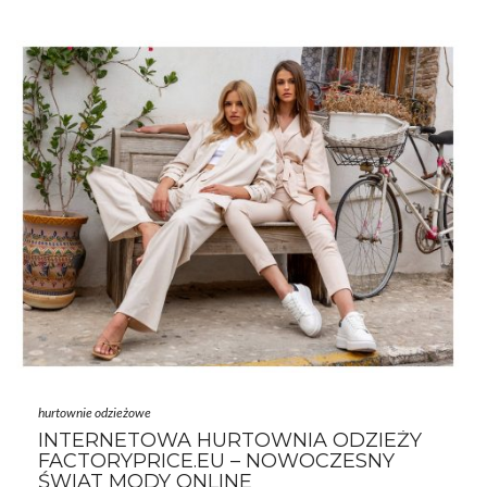
butiku? O tym właśnie będzie nasz artykuł. Z nami odkryjesz,
gdzie szukać inspiracji i zaopatrzenia, aby twój
butik
zawsze
prezentował się stylowo i oryginalnie!…
hurtownie odzieżowe
INTERNETOWA HURTOWNIA ODZIEŻY
FACTORYPRICE.EU – NOWOCZESNY
ŚWIAT MODY ONLINE