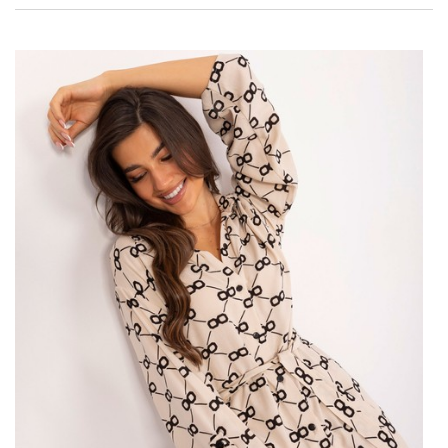
Od eleganckich płaszczy po casualowe kurtki, każda kolekcja jest
starannie dopasowana do oczekiwań współczesnych
konsumentów, a innowacyjne podejście do mody sprawia, że
każda
hurtownia
staje się nieocenionym źródłem inspiracji dla
sklepów i klientów poszukujących …