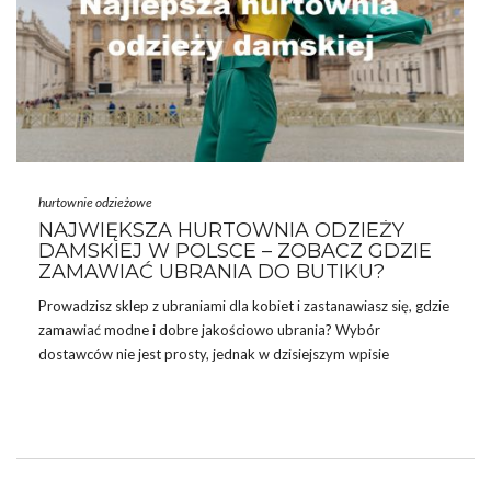
poleca
hurtownia swetrów
. Wielu z nas uwielbia
…
hurtownie odzieżowe
NAJWIĘKSZA HURTOWNIA ODZIEŻY
DAMSKIEJ W POLSCE – ZOBACZ GDZIE
ZAMAWIAĆ UBRANIA DO BUTIKU?
Prowadzisz
sklep
z ubraniami dla kobiet i zastanawiasz się, gdzie
zamawiać modne i dobre jakościowo ubrania? Wybór
dostawców nie jest prosty, jednak w dzisiejszym wpisie
postaramy się pomóc Ci znaleźć tego najlepszego! Jaka jest
najlepsza, a przy tym
największa
hurtownia
odzieży damskiej
w Polsce
? Odpowiedzi w naszym dzisiejszym wpisie. Koniecznie
czytaj dalej!