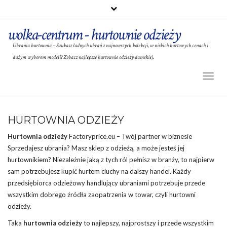
wolka-centrum - hurtownie odzieży
Ubrania hurtownia – Szukasz ładnych ubrań z najnowszych kolekcji, w niskich hurtowych cenach i
dużym wyborem modeli? Zobacz najlepsze hurtownie odzieży damskiej.
Toggl
Naviga
HURTOWNIA ODZIEŻY
Hurtownia odzieży
Factoryprice.eu – Twój partner w biznesie
Sprzedajesz ubrania? Masz
sklep
z odzieżą, a może jesteś jej
hurtownikiem? Niezależnie jaką z tych ról pełnisz w branży, to najpierw
sam potrzebujesz kupić hurtem ciuchy na dalszy handel. Każdy
przedsiębiorca odzieżowy handlujący ubraniami potrzebuje przede
wszystkim dobrego źródła zaopatrzenia w towar, czyli hurtowni
odzieży.
Taka
hurtownia odzieży
to najlepszy, najprostszy i przede wszystkim