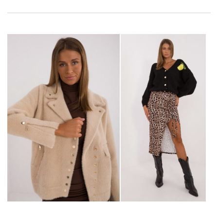
warto zwrócić uwagę. Zaciekawiliśmy? Koniecznie czytaj dalej i
zobacz co oferuje
Factoryprice.eu hurtownia odzieży do
butiku
!
ZROZUMIENIE KLIENTÓW – KLUCZ DO
SUKCESU
Każda
hurtownia odzieży
rządzi się swoimi prawami,
…