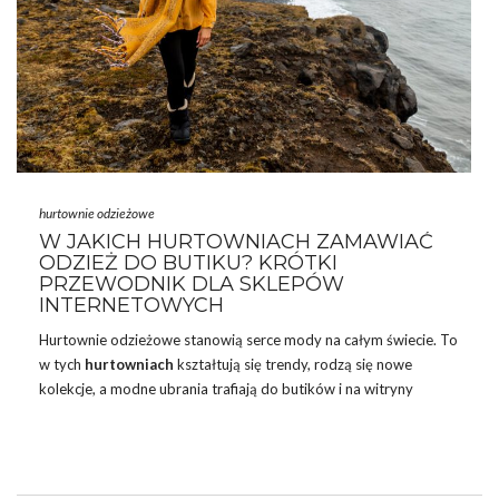
hurtownie odzieżowe
W JAKICH HURTOWNIACH ZAMAWIAĆ
ODZIEŻ DO BUTIKU? KRÓTKI
PRZEWODNIK DLA SKLEPÓW
INTERNETOWYCH
Hurtownie odzieżowe stanowią serce mody na całym świecie. To
w tych
hurtowniach
kształtują się trendy, rodzą się nowe
kolekcje, a modne ubrania trafiają do butików i na witryny
sklepowe. Dla właścicieli butików, którzy dbają o indywidualny
charakter swojego sklepu, wybór odpowiedniej hurtowni
odzieżowej to kluczowy element sukcesu. Gdzie i jak można
znaleźć hurtownie, które zaoferują wyjątkowe ubrania dla