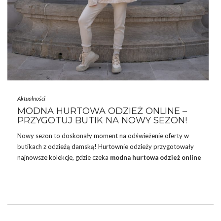
Aktualności
MODNA HURTOWA ODZIEŻ ONLINE –
PRZYGOTUJ BUTIK NA NOWY SEZON!
Nowy sezon to doskonały moment na odświeżenie oferty w
butikach z odzieżą damską! Hurtownie odzieży przygotowały
najnowsze kolekcje, gdzie czeka
modna hurtowa odzież online
pełna modnych fasonów i najświeższych trendów. Hitem są na
przykład
swetry z golfem
, które doskonale pasują do
jesiennych stylizacji! Od klasycznych elementów garderoby po
odważne, nowoczesne stylizacje – w hurtowej sprzedaży na
nowy sezon każda klientka znajdzie coś dla siebie. To idealna