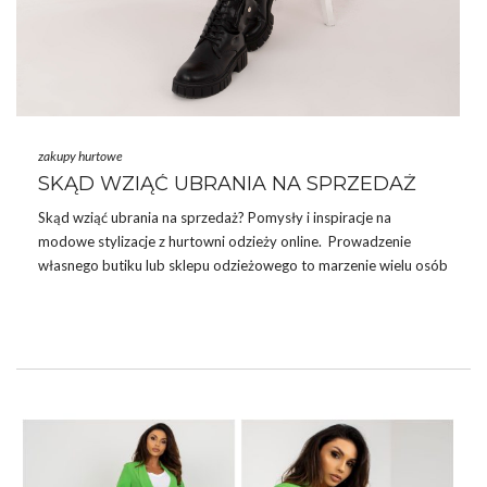
zakupy hurtowe
SKĄD WZIĄĆ UBRANIA NA SPRZEDAŻ
Skąd wziąć ubrania na sprzedaż? Pomysły i inspiracje na
modowe stylizacje z hurtowni odzieży online. Prowadzenie
własnego butiku lub sklepu odzieżowego to marzenie wielu osób
pasjonujących się modą. Zanim jednak zacznie się przygodę z
handlem odzieżą, kluczowe jest znalezienie odpowiedniego
źródła, z którego można pozyskiwać ubrania na sprzedaż. W
dobie internetu, jednym z najbardziej popularnych i opłacalnych
sposobów zaopatrzenia się w modne i stylowe ubrania są
hurtownie odzieżowe online, takie jak FactoryPrice.eu. Dziś
przyjrzymy się, skąd brać ubrania na sprzedaż i dlaczego …