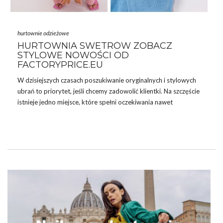
hurtownie odzieżowe
HURTOWNIA SWETRÓW ZOBACZ
STYLOWE NOWOŚCI OD
FACTORYPRICE.EU
W dzisiejszych czasach poszukiwanie oryginalnych i stylowych
ubrań to priorytet, jeśli chcemy zadowolić klientki. Na szczęście
istnieje jedno miejsce, które spełni oczekiwania nawet
najbardziej wymagających klientów –
hurtownia
swetrów
FactoryPrice.eu
. To miejsce, gdzie można znaleźć najświeższe
trendy, wysoką jakość i konkurencyjne ceny. Jeśli chcesz
odświeżyć swoją garderobę i dodać jej nowoczesności,
FactoryPrice.eu to
hurtownia odzieży
, na którą warto zwrócić
uwagę!
NAJNOWSZE TRENDY W ŚWIECIE
SWETRÓW
Zacznijmy jednak od najważniejszego, czyli trendów, które