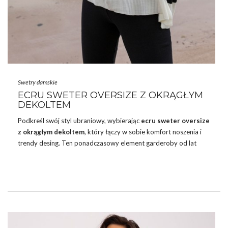
Swetry damskie
ECRU SWETER OVERSIZE Z OKRĄGŁYM
DEKOLTEM
Podkreśl swój styl ubraniowy, wybierając
ecru sweter oversize
z okrągłym dekoltem
, który łączy w sobie komfort noszenia i
trendy desing. Ten ponadczasowy element garderoby od lat
cieszy się nieustanną popularnością, a jego uniwersalność
sprawia, że możesz go nosić na wiele różnych okazji. W
butik
online, czyli eButik.pl
znajdziesz damską odzież, która
ostatnimi czas stała się bardzo popularne. Nic dziwnego, w
końcu
ubrania
BASIC są gładkie i mają klasyczne fasony, więc
są idealną bazą do tworzenia stylizacji.