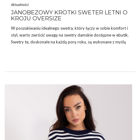
Aktualności
JANOBEŻOWY KRÓTKI SWETER LETNI O
KROJU OVERSIZE
W poszukiwaniu idealnego swetra, który łączy w sobie komfort i
styl, warto zwrócić uwagę na swetry damskie dostępne w ebutik.
Swetry te, doskonałe na każdą porę roku, są wykonane z myślą
o kobietach, które cenią sobie zarówno funkcjonalność, jak i
modny design. Jednym z perełek kolekcji jest Janobeżowy krótki
sweter letni o kroju oversize, który idealnie wpisuje się w
aktualne trendy modowe.
W naszym sklepie znajdziesz różnorodne fasony
swetrów
, od
klasycznych po modne wzory, które zapewnią Ci nie tylko
wygodę, ale …