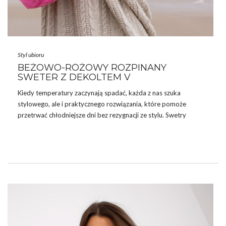
Styl ubioru
BEŻOWO-RÓŻOWY ROZPINANY
SWETER Z DEKOLTEM V
Kiedy temperatury zaczynają spadać, każda z nas szuka
stylowego, ale i praktycznego rozwiązania, które pomoże
przetrwać chłodniejsze dni bez rezygnacji ze stylu.
Swetry
damskie
są właśnie takim elementem garderoby, który łączy w
sobie komfort, funkcjonalność i modny design. Wśród nich
szczególnie wyróżnia się beżowo-różowy rozpinany sweter z
dekoltem V, który znajdziesz na ebutik.pl . Zobacz więcej ofert
modnej odzieży w
sklepach
internetowych.
BEŻOWO-RÓŻOWY ROZPINANY
SWETER Z DEKOLTEM V – MUST-HAVE
TEJ JESIENI!
Sweter ten to doskonała propozycja dla kobiet ceniących sobie