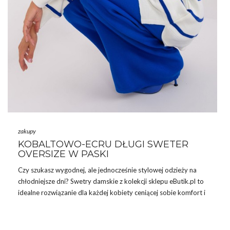
zakupy
KOBALTOWO-ECRU DŁUGI SWETER
OVERSIZE W PASKI
Czy szukasz wygodnej, ale jednocześnie stylowej odzieży na
chłodniejsze dni?
Swetry damskie
z kolekcji sklepu eButik.pl to
idealne rozwiązanie dla każdej kobiety ceniącej sobie komfort i
modny wygląd. W szczególności polecamy nowość w naszym
asortymencie – kobaltowo-ecru długi sweter oversize w paski,
który jest nie tylko ciepły, ale również niezwykle modny i