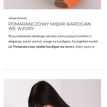
zakupy hurtowe
POMARAŃCZOWY MIĘKKI KARDIGAN
WE WZORY
W poszukiwaniu idealnego ubrania, które połączy komfort z
elegancją, warto zwrócić uwagę na kardigany. Szczególnie model
jak
Pomarańczowy miękki
kardigan
we
wzory
, który łączy w
sobie oryginalny design z wysokiej jakości materiałami. To
doskonały wybór dla każdej kobiety ceniącej sobie styl i
wygodę. Ten rodzaj odzieży jest nie tylko praktyczny, ale
również bardzo modny.
Szukając idealnego partnera, niezwykle istotne jest znalezienie
dostawcy, który nie tylko oferuje różnorodne i modowe kolekcje,
ale także gwarantuje konkurencyjne ceny, wysoką jakość
produktów oraz profesjonalną obsługę …