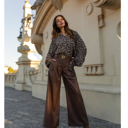
Zacznijmy jednak od najważniejszego, czyli trendów, które
poleca
hurtownia swetrów
. Wielu z nas uwielbia
…