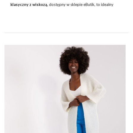
klasyczny z wiskozą
, dostępny w sklepie eButik, to idealny
wybór dla każdej kobiety ceniącej sobie styl oraz komfort
noszenia. Ten niezwykły sweter to przykład jak klasyczne kroje
mogą zostać ożywione dzięki wyrazistym, modnym kolorom i
dodatkowi wiskozy. Wiskoza nadaje materiałowi niezwykłą
miękkość i delikatność. Sprawdź naszą ofertę na swetry damskie
i wybierz coś dla siebie! Nie tylko miętowy klasyczny, ale całą
gamę wielobarwnych oraz unikalnych …