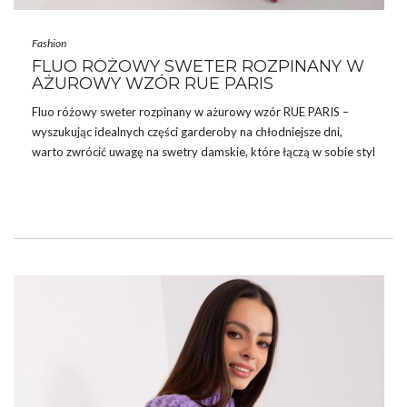
Fashion
FLUO RÓŻOWY SWETER ROZPINANY W
AŻUROWY WZÓR RUE PARIS
Fluo różowy sweter rozpinany w ażurowy wzór RUE PARIS –
wyszukując idealnych części garderoby na chłodniejsze dni,
warto zwrócić uwagę na
swetry damskie
, które łączą w sobie styl
i komfort noszenia. Kiedy temperatura zaczyna spadać,
odpowiednio dobrany sweter może nie tylko ogrzać, ale także
dodać stylizacji wyjątkowego charakteru.
Sklep
internetowy
eButik.pl oferuje szeroki wybór swetrów, wśród których każda
kobieta znajdzie coś dla siebie.
Dostępne w bogatej gamie fasonów, kolorów i
materiałów,
bluzki
damkie
pozwalają wyrazić indywidualny styl
każdej kobiety. Zobacz nasze …