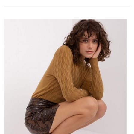
uniwersalny.
Przejrzyj już teraz różnorodne efektowne
sukienkie
na wesele
,
by olśnić innych dopracowaną garderobą. Od czasu do czasu
każda kobieta ma okazję wybrać się jako gość na wesele do …