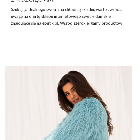
Szukając idealnego swetra na chłodniejsze dni, warto zwrócić
uwagę na ofertę sklepu internetowego
swetry damskie
znajdujące się na ebutik.pl. Wśród szerokiej gamy produktów
znajdziemy stylowe i komfortowe rozwiązania, które znakomicie
łączą w sobie funkcjonalność i trendy wygląd. Jednym z takich
produktów jest granatowo-ecru sweter oversize z rozcięciami,
który jest nie tylko ciepły, ale także niezwykle modny.
Porady stylistki
:
rodzaje dekoltów w sukienkach
– nadają
sukience charakter i sprawiają, że strój wygląda bardziej
elegancko, romantycznie, zmysłowo lub casualowo!
GRANATOWO-ECRU SWETER OVERSIZE
Z
…