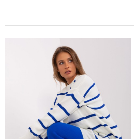
futerka dostępna w
hurtownia
kurtek na factoryprice.eu to
idealna propozycja dla każdej kobiety, która ceni sobie zarówno
komfort, jak i modny wygląd.
MIĘTOWA KURTKA PRZEJŚCIOWA Z
EKOLOGICZNEGO FUTERKA
Zalety tej kurtki są wielorakie. Przede wszystkim, użyte w niej
ekologiczne futerko nie tylko pięknie prezentuje się na tle
miętowego materiału, ale także stanowi przyjazną dla
środowiska opcję. Modny odcień mięty świetnie komponuje …