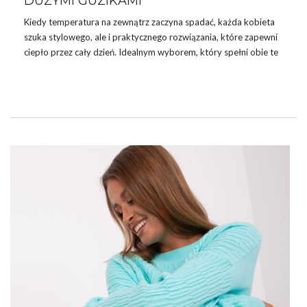
DUŻYMI GUZIKAMI
Kiedy temperatura na zewnątrz zaczyna spadać, każda kobieta
szuka stylowego, ale i praktycznego rozwiązania, które zapewni
ciepło przez cały dzień. Idealnym wyborem, który spełni obie te
funkcje, jest
swetry damskie
znalezione na ebutik.pl. Wyjątkowy
model, jakim jest ecru damski sweter rozpinany z dużymi
guzikami, świetnie sprawdzi się w wielu jesiennych i zimowych
stylizacjach.
Szczegóły takie jak hafty, koronki, marszczenia czy ozdobne
aplikacje mogą dodać
sukienkom
elegancji i uroku. Pamiętaj
jednak, żeby nie przesadzić z ilością ozdób, aby nie przyćmić
naturalnego piękna Twojego …