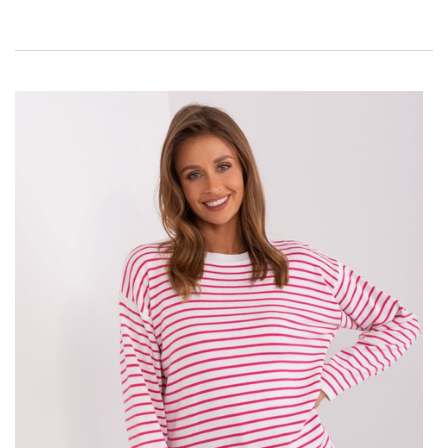
od pory roku, sweter ten zachwyca swoją uniwersalnością i
potrafi dostosować się do różnorodnych stylizacji.
W Butik każda klientka może znaleźć
sukienke
, która idealnie
odzwierciedli jej styl i osobowość, jednocześnie podkreślając jej
naturalne piękno i elegancję. W tym roku to właśnie …