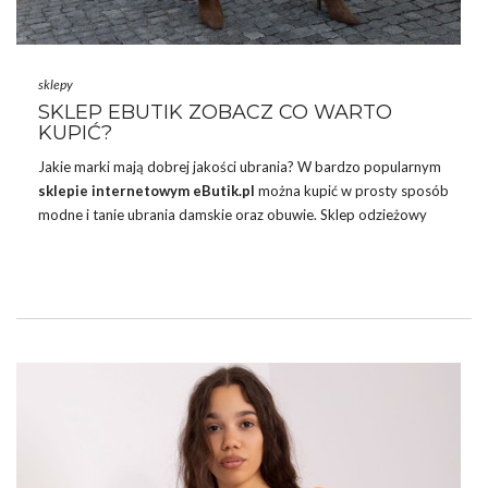
sklepy
SKLEP EBUTIK ZOBACZ CO WARTO
KUPIĆ?
Jakie marki mają dobrej jakości ubrania? W bardzo popularnym
sklepie internetowym eButik.pl
można kupić w prosty sposób
modne i tanie ubrania damskie oraz obuwie.
Sklep
odzieżowy
online oferuje dostawę zamówionych ubrań w ekspresowym
tempie, w 24 godziny. eButik.pl to sklep internetowy z odzieżą
na każdą porę roku. W jego ofercie można znaleźć buty,
bluzki
,
bluzy, legginsy, kurtki, koszule, spodnie, sukienki, swetry, t-shirty
oraz inne akcesoria.
JAKIE MARKI MAJĄ DOBREJ JAKOŚCI
UBRANIA? SKLEP INTERNETOWY EBUTIK
Tylko tutaj znajdziesz mnóstwo najmodniejszych fasonów
obuwia …