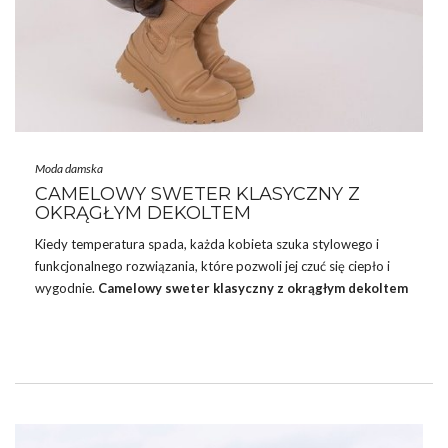
Moda damska
CAMELOWY SWETER KLASYCZNY Z
OKRĄGŁYM DEKOLTEM
Kiedy temperatura spada, każda kobieta szuka stylowego i
funkcjonalnego rozwiązania, które pozwoli jej czuć się ciepło i
wygodnie.
Camelowy sweter klasyczny z okrągłym dekoltem
to ponadczasowy element garderoby, który łączy w sobie
elegancję i komfort noszenia. Sweter ten, dostępny w hurtowni
swetrów, to znakomity wybór na różne okazje – zarówno te
mniej formalne, jak i te wymagające eleganckiego stroju.
Wchodząc w okres chłodniejszych dni, swetry stają się
nieodzownym elementem damskiej garderoby. Nie tylko