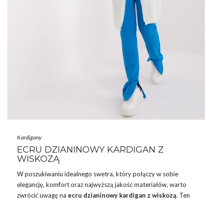
Kardigany
ECRU DZIANINOWY KARDIGAN Z
WISKOZĄ
W poszukiwaniu idealnego swetra, który połączy w sobie
elegancję, komfort oraz najwyższą jakość materiałów, warto
zwrócić uwagę na
ecru dzianinowy kardigan z wiskozą
. Ten
niezwykle stylowy element garderoby to must-have każdej
kobiety ceniącej sobie wyrafinowany styl i wygodę. Niezależnie