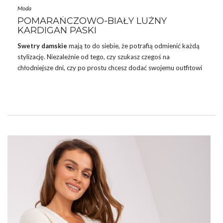
Moda
POMARAŃCZOWO-BIAŁY LUŹNY
KARDIGAN PASKI
Swetry damskie
mają to do siebie, że potrafią odmienić każdą
stylizację. Niezależnie od tego, czy szukasz czegoś na
chłodniejsze dni, czy po prostu chcesz dodać swojemu outfitowi
odrobinę elegancji, idealnie dopasowany sweter jest kluczowy.
Dlatego właśnie
swetry damskie
z naszej oferty, jak
pomarańczowo-biały luźny kardigan w paski, cieszą się taką
popularnością.
W sklepie internetowym eButik.pl spełniają się Wasze
najpiękniejsze sny – tanie i modne
sukienki
na różne okazje
.
Takie
sukienki
, które kosztują raptem kilkadziesiąt złotych, a
nawet jeśli kupisz trzy …