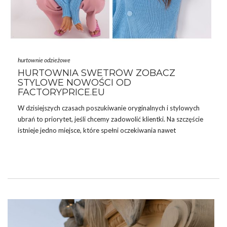
hurtownie odzieżowe
HURTOWNIA SWETRÓW ZOBACZ
STYLOWE NOWOŚCI OD
FACTORYPRICE.EU
W dzisiejszych czasach poszukiwanie oryginalnych i stylowych
ubrań to priorytet, jeśli chcemy zadowolić klientki. Na szczęście
istnieje jedno miejsce, które spełni oczekiwania nawet
najbardziej wymagających klientów –
hurtownia
swetrów
FactoryPrice.eu
. To miejsce, gdzie można znaleźć najświeższe
trendy, wysoką jakość i konkurencyjne ceny. Jeśli chcesz
odświeżyć swoją garderobę i dodać jej nowoczesności,
FactoryPrice.eu to
hurtownia odzieży
, na którą warto zwrócić
uwagę!
NAJNOWSZE TRENDY W ŚWIECIE
SWETRÓW