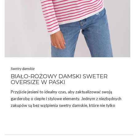
Swetry damskie
BIAŁO-RÓŻOWY DAMSKI SWETER
OVERSIZE W PASKI
Przyjście jesieni to idealny czas, aby zaktualizować swoją
garderobę o ciepłe i stylowe elementy. Jednym z niezbędnych
zakupów są bez wątpienia swetry damskie, które nie tylko
chronią przed chłodem, ale również dodają stylu każdej stylizacji.
W szczególności model biało-różowy damski sweter oversize w
paski, dostępny na eButik.pl, zasługuje na uwagę ze względu na
swoją wyjątkową estetykę i funkcjonalność. Zobacz
sukienkie