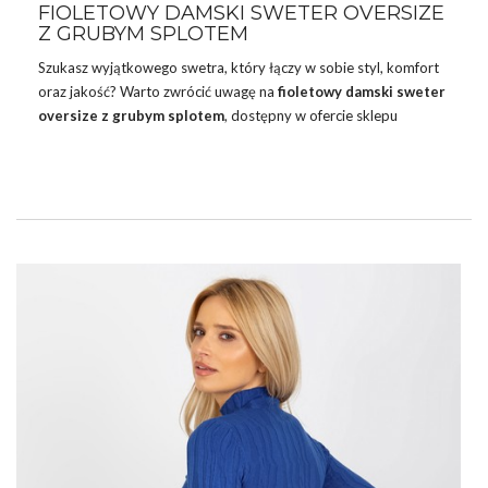
FIOLETOWY DAMSKI SWETER OVERSIZE
Z GRUBYM SPLOTEM
Szukasz wyjątkowego swetra, który łączy w sobie styl, komfort
oraz jakość? Warto zwrócić uwagę na
fioletowy damski sweter
oversize z grubym splotem
, dostępny w ofercie sklepu
internetowego eButik.pl. Wykonany z miękkiej i wytrzymałej
przędzy, ten sweter to doskonały wybór na chłodniejsze dni,
kiedy pragniesz czuć się ciepło i przytulnie, jednocześnie nie
rezygnując z eleganckiego wyglądu.
Znajdź modna
sukieneczka na wesele
na każdą figurę.
Czytając naszego
bloga
na pewno będziecie na bieżąco ze
wszystkimi modnymi tendencjami. Z naszą pomocą Wasze
stylizacje nie …