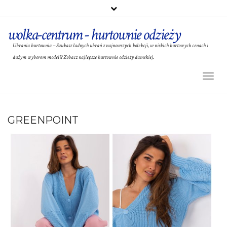
wolka-centrum - hurtownie odzieży
Ubrania hurtownia – Szukasz ładnych ubrań z najnowszych kolekcji, w niskich hurtowych cenach i
dużym wyborem modeli? Zobacz najlepsze hurtownie odzieży damskiej.
Toggl
Naviga
GREENPOINT