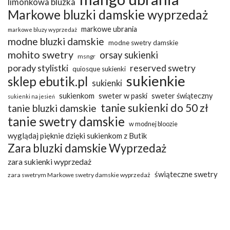
limonkowa bluzka
Markowe bluzki damskie wyprzedaż
markowe ubrania
markowe bluzy wyprzedaż
modne bluzki damskie
modne swetry damskie
mohito swetry
orsay sukienki
msngr
porady stylistki
reserved swetry
quiosque sukienki
sukienkie
sklep ebutik.pl
sukienki
sukienkom
sweter w paski
sweter świąteczny
sukienki na jesień
tanie sukienki do 50 zł
tanie bluzki damskie
tanie swetry damskie
w modnej bloozie
wyglądaj pięknie dzięki sukienkom z Butik
Zara bluzki damskie Wyprzedaż
zara sukienki wyprzedaż
świąteczne swetry
zara swetrym Markowe swetry damskie wyprzedaż