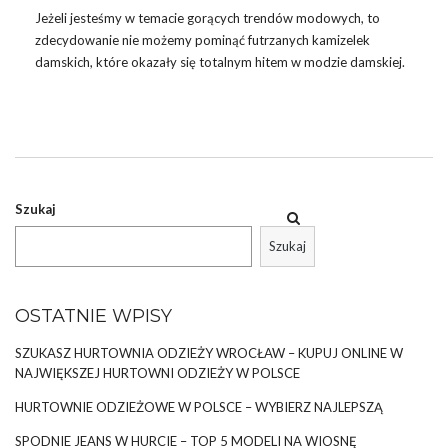
Jeżeli jesteśmy w temacie gorących trendów modowych, to
zdecydowanie nie możemy pominąć futrzanych kamizelek
damskich, które okazały się totalnym hitem w modzie damskiej.
Modna,
futrzana kamizelka,
to idealny dodatek do stylizacji,
który stawia kropkę nad „i”. Gwarantuje bardzo stylowy look,
który odpowiada najgorętszym trendom, a do tego zapewnia
ciepło, wygodę i bezpieczeństwo. Jeżeli to okrycie jeszcze nie
zagościło w Twojej garderobie, to dziś jest świetna okazja, by to
zmienić. Ten oryginalny ciuch z pewnością przyda się w Twojej
Szukaj
szafie jesienią i zimą. …
Szukaj
OSTATNIE WPISY
SZUKASZ HURTOWNIA ODZIEŻY WROCŁAW – KUPUJ ONLINE W
NAJWIĘKSZEJ HURTOWNI ODZIEŻY W POLSCE
HURTOWNIE ODZIEŻOWE W POLSCE – WYBIERZ NAJLEPSZĄ
SPODNIE JEANS W HURCIE – TOP 5 MODELI NA WIOSNĘ