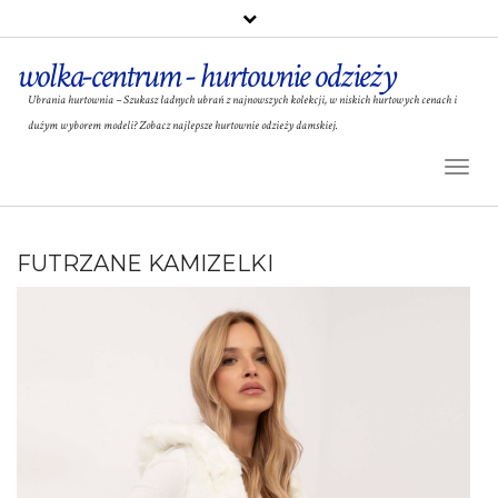
wolka-centrum - hurtownie odzieży
Ubrania hurtownia – Szukasz ładnych ubrań z najnowszych kolekcji, w niskich hurtowych cenach i
dużym wyborem modeli? Zobacz najlepsze hurtownie odzieży damskiej.
Toggl
Naviga
FUTRZANE KAMIZELKI