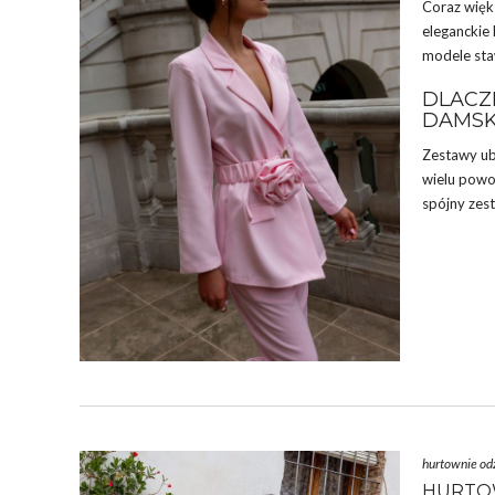
Coraz więks
eleganckie
modele stawi
DLACZ
DAMSK
Zestawy ubr
wielu powo
spójny zest
hurtownie od
HURTOW