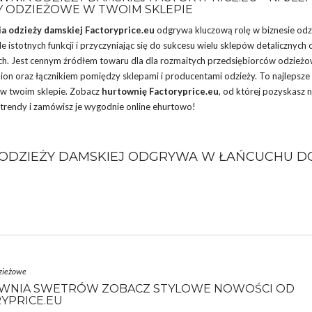
 ODZIEŻOWE W TWOIM SKLEPIE
a odzieży damskiej Factoryprice.eu
odgrywa kluczową rolę w biznesie od
le istotnych funkcji i przyczyniając się do sukcesu wielu sklepów detalicznych
h. Jest cennym źródłem towaru dla dla rozmaitych przedsiębiorców odzieżo
hion oraz łącznikiem pomiędzy sklepami i producentami odzieży. To najlepsze
w twoim sklepie. Zobacz
hurtownię Factoryprice.eu
, od której pozyskasz 
trendy i zamówisz je wygodnie online
ehurtowo
!
A ODZIEŻY DAMSKIEJ ODGRYWA W ŁAŃCUCHU 
zieżowe
WNIA SWETRÓW ZOBACZ STYLOWE NOWOŚCI OD
YPRICE.EU