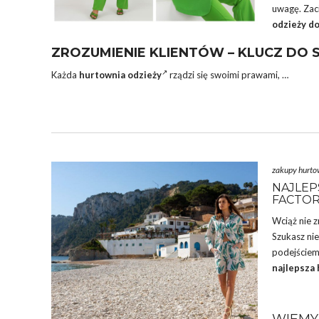
uwagę. Zaci
odzieży do
ZROZUMIENIE KLIENTÓW – KLUCZ DO 
Każda
hurtownia odzieży
rządzi się swoimi prawami,
…
zakupy hurt
NAJLEP
FACTOR
Wciąż nie z
Szukasz ni
podejściem 
najlepsza