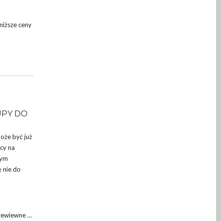
niższe ceny
UPY DO
może być już
cy na
tym
ę nie do
rzewiewne …