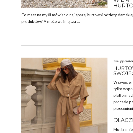
WIEMY
HURTO
Co masz na myśli mówiąc o najlepszej hurtowni odzieży damski
produktów? A może ważniejsza …
zakupy hurt
HURTOW
SWOJEG
W świecie m
tylko wspo
platformac
procesie
pr
przecenien
DLACZ
Moda zmieni