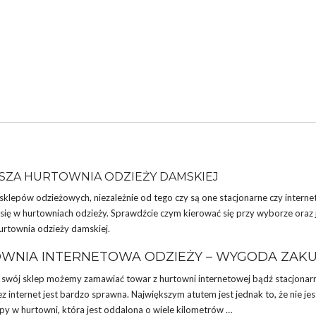
SZA HURTOWNIA ODZIEŻY DAMSKIEJ
sklepów odzieżowych, niezależnie od tego czy są one stacjonarne czy interne
się w hurtowniach odzieży. Sprawdźcie czym kierować się przy wyborze oraz j
urtownia
odzieży damskiej.
WNIA INTERNETOWA ODZIEŻY – WYGODA ZA
 swój
sklep
możemy zamawiać towar z hurtowni internetowej bądź stacjonarn
 internet jest bardzo sprawna. Największym atutem jest jednak to, że nie je
y w hurtowni, która jest oddalona o wiele kilometrów …