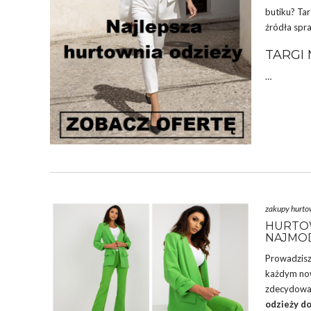
butiku
? Ta
źródła spra
TARGI 
…
zakupy hurt
HURTOW
NAJMOD
Prowadzis
każdym now
zdecydować
odzieży do