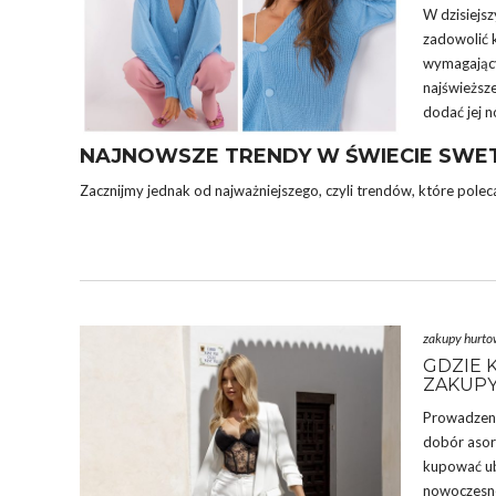
W dzisiejsz
zadowolić k
wymagający
najświeższe
dodać jej 
NAJNOWSZE TRENDY W ŚWIECIE SW
Zacznijmy jednak od najważniejszego, czyli trendów, które pole
zakupy hurt
GDZIE 
ZAKUPY
Prowadzenie
dobór asor
kupować ub
nowoczesne