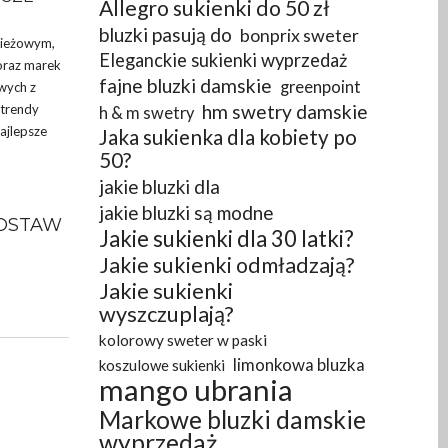
Allegro sukienki do 50 zł
bluzki pasują do
bonprix sweter
zieżowym,
Eleganckie sukienki wyprzedaż
 oraz marek
fajne bluzki damskie
greenpoint
wych z
hm swetry damskie
 trendy
h & m swetry
najlepsze
Jaka sukienka dla kobiety po
50?
jakie bluzki dla
jakie bluzki są modne
DOSTAW
Jakie sukienki dla 30 latki?
Jakie sukienki odmładzają?
Jakie sukienki
wyszczuplają?
kolorowy sweter w paski
limonkowa bluzka
koszulowe sukienki
mango ubrania
Markowe bluzki damskie
wyprzedaż