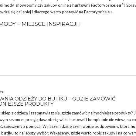
rgi mody, showroomy czy zakupy online z
hurtowni Factoryprice.eu
? Spra
wdzą się najlepiej i dlaczego warto postawić na Factoryprice.eu.
MODY – MIEJSCE INSPIRACJI I
owe
NIA ODZIEŻY DO BUTIKU – GDZIE ZAMÓWIĆ
NIEJSZE PRODUKTY
z
sklep
z odzieżą i zastanawiasz się, gdzie zamówić najmodniejsze produkty? J
ym sezonem przeglądasz ofertę wielu hurtowni i kompletnie nie wiesz, na co
, śpieszymy z pomocą. W naszym dzisiejszym wpisie podpowiemy, która
hu
 butiku
to najlepszy wybór. Wskażemy, gdzie warto robić zakupy i na co war