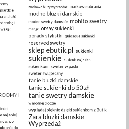
hcemy
markowe ubrania
markowe bluzy wyprzedaż
jbardziej
modne bluzki damskie
na znaleźć
mohito swetry
modne swetry damskie
rderobę i
orsay sukienki
 uwagę!
msngr
porady stylistki
quiosque sukienki
reserved swetry
sklep ebutik.pl
sukienki
sukienkie
sukienki na jesień
sukienkom
sweter w paski
sweter świąteczny
tanie bluzki damskie
tanie sukienki do 50 zł
tanie swetry damskie
ROOMY I
w modnej bloozie
iedni
wyglądaj pięknie dzięki sukienkom z Butik
 najlepiej
Zara bluzki damskie
omów, po
Wyprzedaż
ubrania do