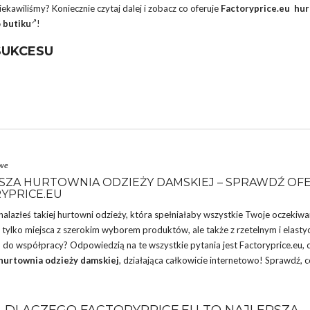
ekawiliśmy? Koniecznie czytaj dalej i zobacz co oferuje
Factoryprice.eu hu
 butiku
!
SUKCESU
owe
SZA HURTOWNIA ODZIEŻY DAMSKIEJ – SPRAWDŹ OF
YPRICE.EU
nalazłeś takiej hurtowni odzieży, która spełniałaby wszystkie Twoje oczekiwa
e tylko miejsca z szerokim wyborem produktów, ale także z rzetelnym i elast
do współpracy? Odpowiedzią na te wszystkie pytania jest Factoryprice.eu, c
hurtownia
odzieży damskiej
, działająca całkowicie internetowo! Sprawdź, c