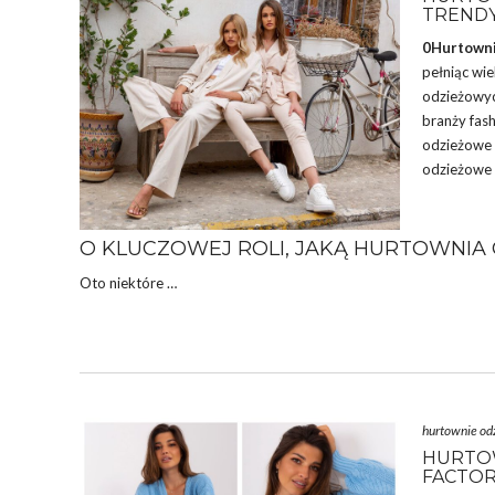
TRENDY
0Hurtowni
pełniąc wie
odzieżowyc
branży fas
odzieżowe 
odzieżowe 
O KLUCZOWEJ ROLI, JAKĄ HURTOWNI
Oto niektóre …
hurtownie od
HURTO
FACTOR