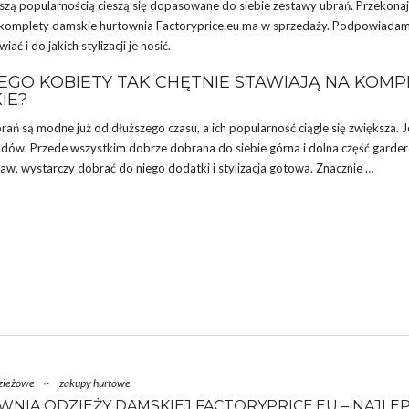
zą popularnością cieszą się dopasowane do siebie zestawy ubrań. Przekonajci
 komplety damskie hurtownia
Factoryprice.eu ma w sprzedaży. Podpowiadamy
ać i do jakich stylizacji je nosić.
EGO KOBIETY TAK CHĘTNIE STAWIAJĄ NA KOMP
IE?
ań są modne już od dłuższego czasu, a ich popularność ciągle się zwiększa. J
dów. Przede wszystkim dobrze dobrana do siebie górna i dolna część garde
aw, wystarczy dobrać do niego dodatki i stylizacja gotowa. Znacznie …
zieżowe
~
zakupy hurtowe
NIA ODZIEŻY DAMSKIEJ FACTORYPRICE.EU – NAJLE