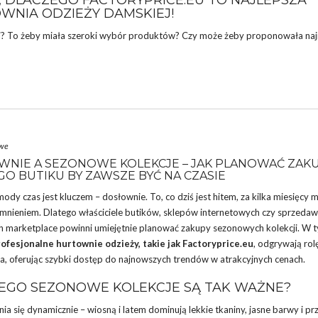
, DLACZEGO FACTORYPRICE.EU TO NAJLEPSZA
WNIA ODZIEŻY DAMSKIEJ!
ej? To żeby miała szeroki wybór produktów? Czy może żeby proponowała naj
owe
NIE A SEZONOWE KOLEKCJE – JAK PLANOWAĆ ZAK
O BUTIKU BY ZAWSZE BYĆ NA CZASIE
ody czas jest kluczem – dosłownie. To, co dziś jest hitem, za kilka miesięcy 
mnieniem. Dlatego właściciele butików, sklepów internetowych czy sprzedaw
h marketplace powinni umiejętnie planować zakupy sezonowych kolekcji. W 
ofesjonalne hurtownie odzieży, takie jak Factoryprice.eu
, odgrywają rol
ia, oferując szybki dostęp do najnowszych trendów w atrakcyjnych cenach.
EGO SEZONOWE KOLEKCJE SĄ TAK WAŻNE?
a się dynamicznie – wiosną i latem dominują lekkie tkaniny, jasne barwy i p