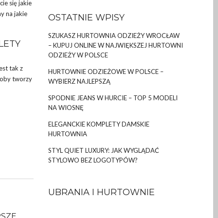
e się jakie
 na jakie
OSTATNIE WPISY
SZUKASZ HURTOWNIA ODZIEŻY WROCŁAW
LETY
– KUPUJ ONLINE W NAJWIĘKSZEJ HURTOWNI
ODZIEŻY W POLSCE
est tak z
HURTOWNIE ODZIEŻOWE W POLSCE –
roby tworzy
WYBIERZ NAJLEPSZĄ
SPODNIE JEANS W HURCIE – TOP 5 MODELI
NA WIOSNĘ
ELEGANCKIE KOMPLETY DAMSKIE
HURTOWNIA
STYL QUIET LUXURY: JAK WYGLĄDAĆ
STYLOWO BEZ LOGOTYPÓW?
UBRANIA I HURTOWNIE
PSZE