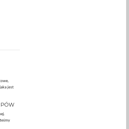
towe,
aka jest
KUPÓW
ej.
steśmy