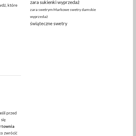
zara sukienki wyprzedaż
wdź, które
zara swetrym Markowe swetry damskie
wyprzedaż
świąteczne swetry
eśli przed
 się
rtownia
to zwrócić