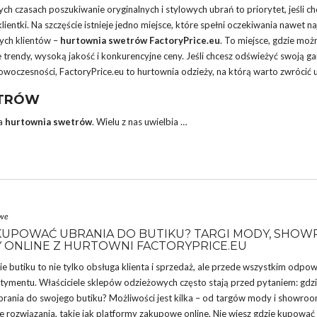
ych czasach poszukiwanie oryginalnych i stylowych ubrań to priorytet, jeśli c
lientki. Na szczęście istnieje jedno miejsce, które spełni oczekiwania nawet na
ch klientów –
hurtownia
swetrów
FactoryPrice.eu
. To miejsce, gdzie moż
 trendy, wysoką jakość i konkurencyjne ceny. Jeśli chcesz odświeżyć swoją ga
nowoczesności, FactoryPrice.eu to
hurtownia odzieży
, na którą warto zwrócić
ETRÓW
ca
hurtownia swetrów
. Wielu z nas uwielbia
…
owe
KUPOWAĆ UBRANIA DO BUTIKU? TARGI MODY, SHOW
 ONLINE Z HURTOWNI FACTORYPRICE.EU
 butiku to nie tylko obsługa klienta i sprzedaż, ale przede wszystkim odpow
tymentu. Właściciele sklepów odzieżowych często stają przed pytaniem: gdzie
rania do swojego butiku? Możliwości jest kilka – od targów mody i showro
 rozwiązania, takie jak platformy zakupowe online. Nie wiesz
gdzie kupować 