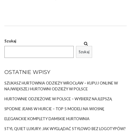
szczególnie gdy na dworze robi się ciepło. Dlatego dzisiaj
przejrzymy z Wami najpiękniejsze
sukienki w kwiaty
, jakie
powinnyście mieć w kolekcji na ten sezon. Gotowe na porcję
kobiecego stylu? No to zaczynamy!
Szukaj
ZA CO TAK KOCHAMY KWIATOWE SUKIENKI?
Szukaj
Sukienki z kwiatowym nadrukiem rokrocznie cieszą się wśród
kobiet olbrzymią popularnością. Oczywiście chętniej kupujemy …
OSTATNIE WPISY
SZUKASZ HURTOWNIA ODZIEŻY WROCŁAW – KUPUJ ONLINE W
NAJWIĘKSZEJ HURTOWNI ODZIEŻY W POLSCE
HURTOWNIE ODZIEŻOWE W POLSCE – WYBIERZ NAJLEPSZĄ
SPODNIE JEANS W HURCIE – TOP 5 MODELI NA WIOSNĘ
ELEGANCKIE KOMPLETY DAMSKIE HURTOWNIA
STYL QUIET LUXURY: JAK WYGLĄDAĆ STYLOWO BEZ LOGOTYPÓW?