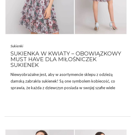
Sukienki
SUKIENKA W KWIATY – OBOWIĄZKOWY
MUST HAVE DLA MIŁOŚNICZEK
SUKIENEK
Niewyobrażalne jest, aby w asortymencie sklepu z odzieżą
damską zabrakła sukienek! Są one symbolem kobiecość, co
sprawia, że każda z dziewczyn posiada w swojej szafie wiele
ciekawych fasonów! W tym sezonie największym hitem będzie
sukienka w kwiaty
! Każda z kobiet zapragnie posiadania jej w
swojej garderobie! Jakie modele warto dołączyć do swojej
kolekcji? Dowiesz się, czytając nasz dzisiejszy wpis!
SUKIENKA W KWIATY – WIOSENNE
MUST HAVE