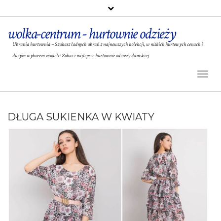
wolka-centrum - hurtownie odzieży
Ubrania hurtownia – Szukasz ładnych ubrań z najnowszych kolekcji, w niskich hurtowych cenach i
dużym wyborem modeli? Zobacz najlepsze hurtownie odzieży damskiej.
Toggl
Naviga
DŁUGA SUKIENKA W KWIATY