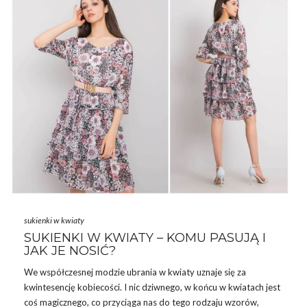
Nie od dziś wiadomo, że
damska
sukienka w kwiaty
uchodzi
za symbol kobiecości i powabności!
…
sukienki w kwiaty
SUKIENKI W KWIATY – KOMU PASUJĄ I
JAK JE NOSIĆ?
We współczesnej modzie ubrania w kwiaty uznaje się za
kwintesencję kobiecości. I nic dziwnego, w końcu w kwiatach jest
coś magicznego, co przyciąga nas do tego rodzaju wzorów,