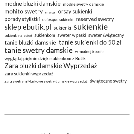
modne bluzki damskie
modne swetry damskie
mohito swetry
orsay sukienki
msngr
porady stylistki
reserved swetry
quiosque sukienki
sukienkie
sklep ebutik.pl
sukienki
sukienkom
sweter w paski
sweter świąteczny
sukienki na jesień
tanie sukienki do 50 zł
tanie bluzki damskie
tanie swetry damskie
w modnej bloozie
wyglądaj pięknie dzięki sukienkom z Butik
Zara bluzki damskie Wyprzedaż
zara sukienki wyprzedaż
świąteczne swetry
zara swetrym Markowe swetry damskie wyprzedaż