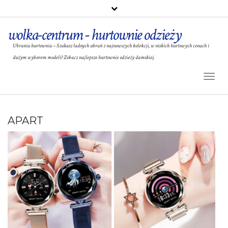
wolka-centrum - hurtownie odzieży
Ubrania hurtownia – Szukasz ładnych ubrań z najnowszych kolekcji, w niskich hurtowych cenach i
dużym wyborem modeli? Zobacz najlepsze hurtownie odzieży damskiej.
Toggl
Naviga
APART