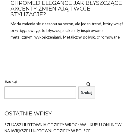
CHROMED ELEGANCE JAK BŁYSZCZĄCE
AKCENTY ZMIENIAJĄ TWOJE
STYLIZACJE?
Moda zmienia się z sezonu na sezon, ale jeden trend, który wciąż
przyciąga uwagę, to błyszczące akcenty inspirowane
metalicznymi wykończeniami. Metaliczny połysk, chromowane
detale i lśniące materiały królują na wybiegach i w codziennych
stylizacjach. Chromed ellegance – dziś przyjrzymy się, jak
chromowane akcenty mogą odmienić Twoje outfity i jak łatwo
wprowadzić je do swojej garderoby dzięki ofercie sklepu
eButik.pl.
Dlaczego błyszczące akcenty są tak modne? Metaliczne
Szukaj
wykończenia to symbol nowoczesności i elegancji. Ich
Szukaj
uniwersalność pozwala na łączenie ich zarówno z casualowymi
stylizacjami, …
OSTATNIE WPISY
SZUKASZ HURTOWNIA ODZIEŻY WROCŁAW – KUPUJ ONLINE W
NAJWIĘKSZEJ HURTOWNI ODZIEŻY W POLSCE