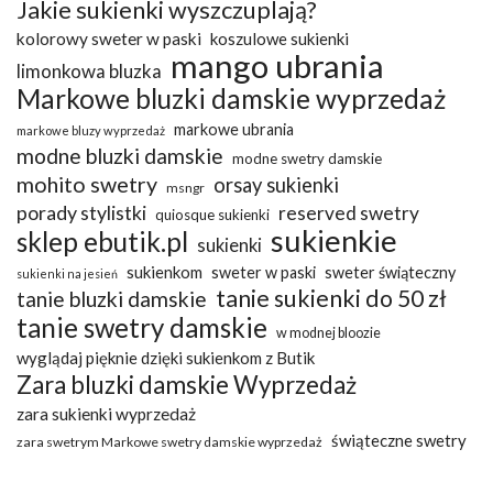
Jakie sukienki wyszczuplają?
kolorowy sweter w paski
koszulowe sukienki
mango ubrania
limonkowa bluzka
Markowe bluzki damskie wyprzedaż
markowe ubrania
markowe bluzy wyprzedaż
modne bluzki damskie
modne swetry damskie
mohito swetry
orsay sukienki
msngr
porady stylistki
reserved swetry
quiosque sukienki
sukienkie
sklep ebutik.pl
sukienki
sukienkom
sweter w paski
sweter świąteczny
sukienki na jesień
tanie sukienki do 50 zł
tanie bluzki damskie
tanie swetry damskie
w modnej bloozie
wyglądaj pięknie dzięki sukienkom z Butik
Zara bluzki damskie Wyprzedaż
zara sukienki wyprzedaż
świąteczne swetry
zara swetrym Markowe swetry damskie wyprzedaż