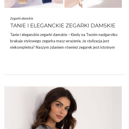
Zegarki damskie
TANIE I ELEGANCKIE ZEGARKI DAMSKIE
Tanie i eleganckie zegarki damskie – Kiedy na Twoim nadgarstku
brakuje stylowego zegarka masz wrażenie, że
stylizacja
jest
niekompletna? Naszym zdaniem również zegarek jest istotnym
elementem outfitów, który stanowi swego rodzaju dopełnienie
stylizacji. Dziś możemy cieszyć się ich nowoczesnym designem,
który fantastycznie podkręca
stylizacje
damskie. Wydaje Ci się,
że tanie i eleganckie zegarki damskie nie istnieją? W takim razie
nie widziałaś jeszcze naszej najnowszej oferty, w której
dostępnych jest wiele stylowych modeli w przystępnej cenie.
Dziś wyróżnimy kilka z nich, które naszym …