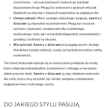
różne formy – od oversize’owych i luźnych po bardziej
dopasowane kroje. Mogą być wykonane z grubych włóczek
idealnych na zimę lub z lżejszych materiałów na cieplejsze dni.
Uniwersalność
: Mimo swojego odważnego wyglądu,
swetry z
dziurami
są niezwykle wszechstronne. Mogą być noszone
zarówno z jeansami i sneakersami dla codziennego,
swobodnego stylu, jak i w bardziej eleganckich zestawieniach z
spódnicą i botkami na obcasie.
Wyrazistość
:
Swetry z dziurami
przyciągają wzrok i dodają
charakteru każdej stylizacji, czyniąc ją bardziej wyrazistą i pełną
osobowości.
Ten trend doskonale wpisuje się w nowoczesne podejście do mody,
które celebruje indywidualizm, kreatywność i odwagę w wyrażaniu
siebie poprzez ubiór.
Swetry z dziurami
są więc idealnym wyborem
dla osób, które chcą wyróżnić się i dodać swojemu codziennemu
wyglądowi nieco rockowego sznytu.
DO JAKIEGO STYLU PASUJĄ