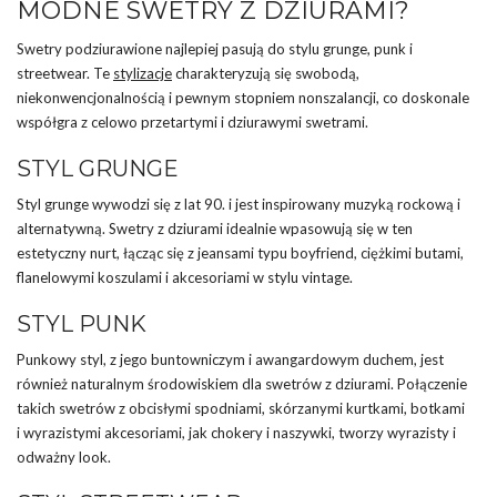
MODNE SWETRY Z DZIURAMI?
Swetry podziurawione najlepiej pasują do stylu grunge, punk i
streetwear. Te
stylizacje
charakteryzują się swobodą,
niekonwencjonalnością i pewnym stopniem nonszalancji, co doskonale
współgra z celowo przetartymi i dziurawymi swetrami.
STYL GRUNGE
Styl grunge wywodzi się z lat 90. i jest inspirowany muzyką rockową i
alternatywną. Swetry z dziurami idealnie wpasowują się w ten
estetyczny nurt, łącząc się z jeansami typu boyfriend, ciężkimi butami,
flanelowymi koszulami i akcesoriami w stylu vintage.
STYL PUNK
Punkowy styl, z jego buntowniczym i awangardowym duchem, jest
również naturalnym środowiskiem dla swetrów z dziurami. Połączenie
takich swetrów z obcisłymi spodniami, skórzanymi kurtkami, botkami
i wyrazistymi akcesoriami, jak chokery i naszywki, tworzy wyrazisty i
odważny look.