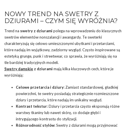
NOWY TREND NA SWETRY Z
DZIURAMI – CZYM SIĘ WYRÓŻNIA?
Trend na
swetry z dziurami
polega na wprowadzeniu do klasycznych
swetrów
elementów nonszalancji i awangardy. Te sweterki
charakteryzują się celowo umieszczonymi ubytkami i przetarciami,
które nadają im wyjątkowy, zadziorny wygląd. Często inspirowane są
estetyką grunge, punk i streetwear, co sprawia, że wyróżniają się na
tle bardziej tradycyjnych modeli.
Swetry damskie
z dziurami
mają kilka kluczowych cech, które je
wyróżniają:
Celowe przetarcia i dziury
: Zamiast standardowej, gładkiej
powierzchni, te swetry posiadają strategicznie rozmieszczone
dziury i przetarcia, które nadają im unikalny wygląd.
Kontrast tekstur
: Dziury i przetarcia często eksponują różne
warstwy tkaniny lub nawet skórę, co dodaje głębi i
intrygującego kontrastu do stylizacji.
Różnorodność stylów
: Swetry z dziurami mogą przyjmować