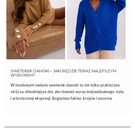
SWETEREK DAMSKI – JAKI BĘDZIE TERAZ NALEPSZYM
WYBOREM?
W modowym świecie sweterek damski to nie tylko praktyczny
strój na chłodniejsze dni, ale również wyraz indywidualnego stylu
i artystycznej ekspresji. Bogactwo faktur, krojów i wzorów
sprawia, że swetry stały się nieodłącznym elementem szafy
każdej kobiety, umożliwiając eksperymentowanie z różnymi
trendami i wyrażanie własnej kreatywności. […]