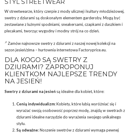
STYL STREETWEAR
W streetwearze, który czerpie z mody ulicznej i kultury młodzieżowej,
swetry z dziurami są doskonałym elementem garderoby. Mogą być
zestawiane z luźnymi spodniami, sneakersami, czapkami z daszkiem i
plecakami, tworząc wygodny i modny strój na co dzień.
Zamów najnowsze swetry z dziurami z naszej nowej kolekcji na
sezon jesień/zima –
hurtownia
internetowa Factoryprice.eu.
DLA KOGO SĄ SWETRY Z
DZIURAMI? ZAPROPONUJ
KLIENTKOM NAJLEPSZE TRENDY
NA JESIEŃ!
Swetry z dziurami na jesień
są idealne dla kobiet, które:
Cenią indywidualizm
: Kobiety, które lubią wyróżniać się i
wyrażać swoją osobowość poprzez modę, znajdą w swetrach z
dziurami idealne narzędzie do wyrażenia swojego unikalnego
stylu.
Są odważne
: Noszenie swetrów z dziurami wymaga pewnej