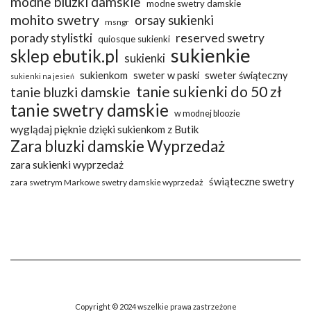
modne bluzki damskie
modne swetry damskie
mohito swetry
orsay sukienki
msngr
porady stylistki
reserved swetry
quiosque sukienki
sukienkie
sklep ebutik.pl
sukienki
sukienkom
sweter w paski
sweter świąteczny
sukienki na jesień
tanie sukienki do 50 zł
tanie bluzki damskie
tanie swetry damskie
w modnej bloozie
wyglądaj pięknie dzięki sukienkom z Butik
Zara bluzki damskie Wyprzedaż
zara sukienki wyprzedaż
świąteczne swetry
zara swetrym Markowe swetry damskie wyprzedaż
Copyright © 2024 wszelkie prawa zastrzeżone