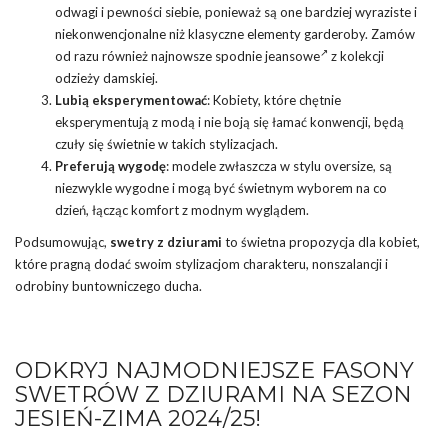
odwagi i pewności siebie, ponieważ są one bardziej wyraziste i
niekonwencjonalne niż klasyczne elementy garderoby. Zamów
od razu również najnowsze
spodnie jeansowe
z kolekcji
odzieży damskiej.
Lubią eksperymentować
: Kobiety, które chętnie
eksperymentują z modą i nie boją się łamać konwencji, będą
czuły się świetnie w takich stylizacjach.
Preferują wygodę
: modele zwłaszcza w stylu oversize, są
niezwykle wygodne i mogą być świetnym wyborem na co
dzień, łącząc komfort z modnym wyglądem.
Podsumowując,
swetry z dziurami
to świetna propozycja dla kobiet,
które pragną dodać swoim stylizacjom charakteru, nonszalancji i
odrobiny buntowniczego ducha.
ODKRYJ NAJMODNIEJSZE FASONY
SWETRÓW Z DZIURAMI NA SEZON
JESIEŃ-ZIMA 2024/25!