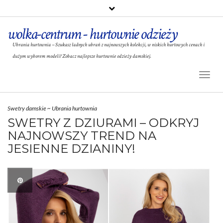
wolka-centrum - hurtownie odzieży
Ubrania hurtownia – Szukasz ładnych ubrań z najnowszych kolekcji, w niskich hurtowych cenach i
dużym wyborem modeli? Zobacz najlepsze hurtownie odzieży damskiej.
Toggl
Naviga
Swetry damskie
~
Ubrania hurtownia
SWETRY Z DZIURAMI – ODKRYJ
NAJNOWSZY TREND NA
JESIENNE DZIANINY!