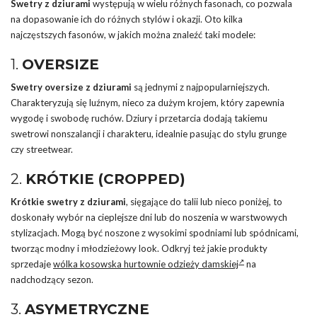
Swetry z dziurami
występują w wielu różnych fasonach, co pozwala
na dopasowanie ich do różnych stylów i okazji. Oto kilka
najczęstszych fasonów, w jakich można znaleźć taki modele:
1.
OVERSIZE
Swetry oversize z dziurami
są jednymi z najpopularniejszych.
Charakteryzują się luźnym, nieco za dużym krojem, który zapewnia
wygodę i swobodę ruchów. Dziury i przetarcia dodają takiemu
swetrowi nonszalancji i charakteru, idealnie pasując do stylu grunge
czy streetwear.
2.
KRÓTKIE (CROPPED)
Krótkie swetry z dziurami
, sięgające do talii lub nieco poniżej, to
doskonały wybór na cieplejsze dni lub do noszenia w warstwowych
stylizacjach. Mogą być noszone z wysokimi spodniami lub spódnicami,
tworząc modny i młodzieżowy look. Odkryj też jakie produkty
sprzedaje
wólka kosowska hurtownie odzieży damskiej
na
nadchodzący sezon.
3.
ASYMETRYCZNE