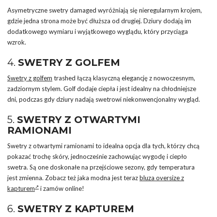
Asymetryczne swetry damaged wyróżniają się nieregularnym krojem,
gdzie jedna strona może być dłuższa od drugiej. Dziury dodają im
dodatkowego wymiaru i wyjątkowego wyglądu, który przyciąga
wzrok.
4.
SWETRY Z GOLFEM
Swetry z golfem
trashed łączą klasyczną elegancję z nowoczesnym,
zadziornym stylem. Golf dodaje ciepła i jest idealny na chłodniejsze
dni, podczas gdy dziury nadają swetrowi niekonwencjonalny wygląd.
5.
SWETRY Z OTWARTYMI
RAMIONAMI
Swetry z otwartymi ramionami to idealna opcja dla tych, którzy chcą
pokazać trochę skóry, jednocześnie zachowując wygodę i ciepło
swetra. Są one doskonałe na przejściowe sezony, gdy temperatura
jest zmienna. Zobacz też jaka modna jest teraz
bluza oversize z
kapturem
i zamów online!
6.
SWETRY Z KAPTUREM