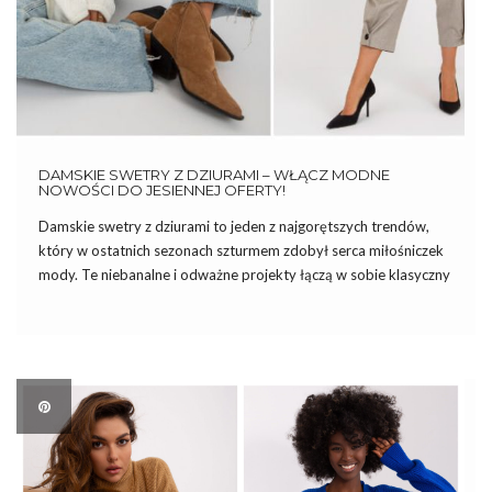
DAMSKIE SWETRY Z DZIURAMI – WŁĄCZ MODNE
NOWOŚCI DO JESIENNEJ OFERTY!
Damskie swetry z dziurami to jeden z najgorętszych trendów,
który w ostatnich sezonach szturmem zdobył serca miłośniczek
mody. Te niebanalne i odważne projekty łączą w sobie klasyczny
komfort swetra z nutą ekstrawagancji, co sprawia, że są chętnie
wybierane przez kobiety, które pragną wyróżnić się w […]