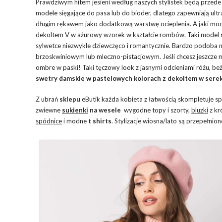
Prawdziwym hitem jesieni według naszych stylistek będą przed
modele sięgające do pasa lub do bioder, dlatego zapewniają ultr
długim rękawem jako dodatkową warstwę ocieplenia. A jaki mod
dekoltem V w ażurowy wzorek w kształcie rombów. Taki model
sylwetce niezwykle dziewczęco i romantycznie. Bardzo podoba n
brzoskwiniowym lub mleczno-pistacjowym. Jeśli chcesz jeszcze m
ombre w paski! Taki tęczowy look z jasnymi odcieniami różu, beż
swetry damskie w pastelowych kolorach z dekoltem w sere
Z ubrań
sklepu
eButik każda kobieta z łatwością skompletuje sp
zwiewne
sukienki
na wesele
wygodne topy i szorty,
bluzki
z kr
spódnice
i modne
t shirts
. Stylizacje wiosna/lato są przepełni