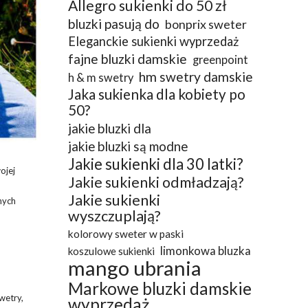
Allegro sukienki do 50 zł
bluzki pasują do
bonprix sweter
Eleganckie sukienki wyprzedaż
fajne bluzki damskie
greenpoint
hm swetry damskie
h & m swetry
Jaka sukienka dla kobiety po
50?
jakie bluzki dla
jakie bluzki są modne
Jakie sukienki dla 30 latki?
ojej
Jakie sukienki odmładzają?
Jakie sukienki
nych
wyszczuplają?
kolorowy sweter w paski
limonkowa bluzka
koszulowe sukienki
mango ubrania
Markowe bluzki damskie
wetry,
wyprzedaż