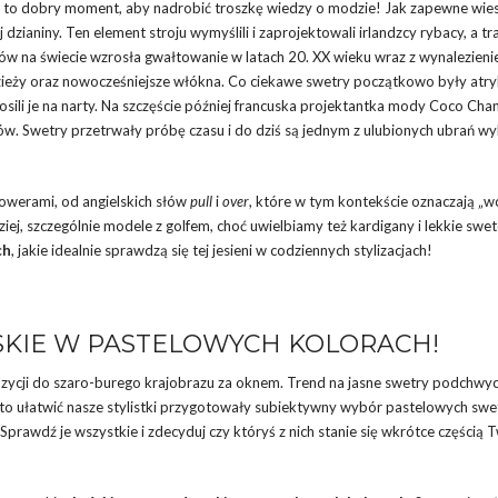
 jest to dobry moment, aby nadrobić troszkę wiedzy o modzie! Jak zapewne wie
j dzianiny. Ten element stroju wymyślili i zaprojektowali irlandzcy rybacy, a t
ów na świecie wzrosła gwałtowanie w latach 20. XX wieku wraz z wynalezien
dzieży oraz nowocześniejsze włókna. Co ciekawe swetry początkowo były at
sili je na narty. Na szczęście później francuska projektantka mody Coco Cha
w. Swetry przetrwały próbę czasu i do dziś są jednym z ulubionych ubrań w
owerami, od angielskich słów
pull
i
over
, które w tym kontekście oznaczają „w
ej, szczególnie modele z golfem, choć uwielbiamy też kardigany i lekkie swet
ch
, jakie idealnie sprawdzą się tej jesieni w codziennych stylizacjach!
SKIE W PASTELOWYCH KOLORACH!
ozycji do szaro-burego krajobrazu za oknem. Trend na jasne swetry podchwyci
 to ułatwić nasze stylistki przygotowały subiektywny wybór pastelowych swe
Sprawdź je wszystkie i zdecyduj czy któryś z nich stanie się wkrótce częścią 