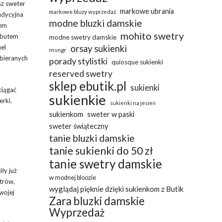
sz sweter
markowe ubrania
markowe bluzy wyprzedaż
radycyjna
modne bluzki damskie
iem
mohito swetry
rybutem
modne swetry damskie
nel
orsay sukienki
msngr
ybieranych
porady stylistki
quiosque sukienki
reserved swetry
sklep ebutik.pl
sukienki
ciągać
sukienkie
erki.
sukienki na jesień
sukienkom
sweter w paski
sweter świąteczny
tanie bluzki damskie
tanie sukienki do 50 zł
tanie swetry damskie
ły już
w modnej bloozie
trów,
wyglądaj pięknie dzięki sukienkom z Butik
Twojej
Zara bluzki damskie
Wyprzedaż