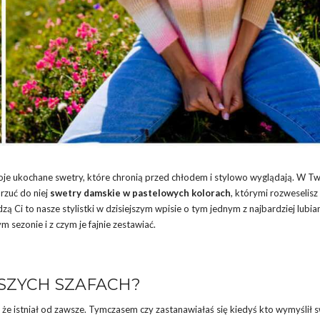
oje ukochane swetry, które chronią przed chłodem i stylowo wyglądają. W Tw
rzuć do niej
swetry damskie w pastelowych kolorach
, którymi rozweselisz
zą Ci to nasze stylistki w dzisiejszym wpisie o tym jednym z najbardziej lubia
m sezonie i z czym je fajnie zestawiać.
ASZYCH SZAFACH?
, że istniał od zawsze. Tymczasem czy zastanawiałaś się kiedyś kto wymyślił s