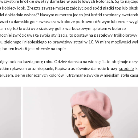
e wszystkim
krótkie swetry damskie w pastelowych kolorach
. Są to najczęś
a kobiecy look. Zresztą zawsze możesz założyć pod spód gładki top lub bluzk
el dokładnie wybrać? Naszym numerem jeden jest krótki rozpinany sweterek
swetra damskiego
– zwłaszcza w kolorze pudrowo różowym lub ecru – wygl
am się też krótki oversize’owy golf z warkoczowym splotem w kolorze
ocniej zwrócić uwagę swoją stylizacją, to postaw na pastelowy trójkolorowy
u, zielonego i niebieskiego to prawdziwy strzał w 10. W miarę możliwości wyb
k
, bo ten kształt jest obecnie na topie.
ójny look na każdą porę roku. Odzież damska na wiosnę i lato obejmuje oczy
ótkim rękawem oraz hiszpanki, Kupisz u as również damskie
bluzy
spodnie
, 
one luzem, pełne słonecznych kolorów i utrzymane zwykle w miejskim stylu ca