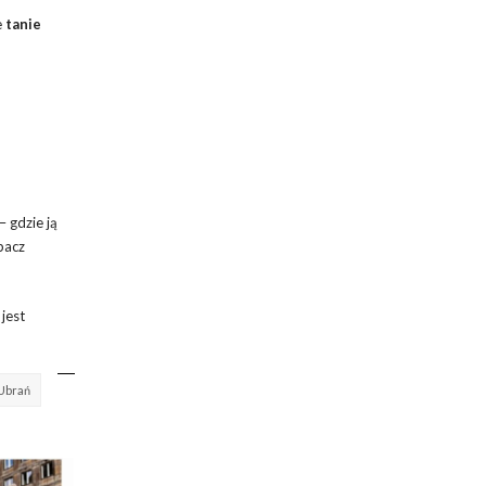
e
tanie
 gdzie ją
bacz
 jest
 Ubrań