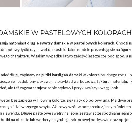
 DAMSKIE W PASTELOWYCH KOLORACH
resują natomiast
długie swetry damskie w pastelowych kolorach
. Chodzi n
do połowy łydki czy nawet do kostek. Takie modele prezentują się na figurz
kawego charakteru. W takim wypadku łatwo założyć jeszcze coś pod spód, a n
mieć długi, zapinany na guziki
kardigan
damski
w kolorze brudnego różu lub
eszenie i ozdobiony ciekawą, na przykład warkoczową, fakturą materiału. 
ień, ale też zagwarantujesz sobie stylowy i przykuwający uwagę look.
sweter bez zapięcia w liliowym kolorze, sięgający do połowy uda. Ma dwie pr
znego i dziewczęcego sznytu. Ażurowy wzór w połączeniu z jasnym fioletem 
ami i lawendą. Długie pastelowe swetry najlepiej zestawiać ze spodniami jean
 botki na obcasie lub workery na grubej, traktorowej podeszwie oraz opcjona