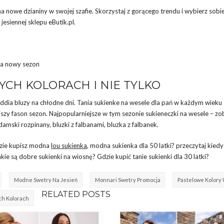
a nowe dzianiny w swojej szafie. Skorzystaj z gorącego trendu i wybierz sobi
 jesiennej sklepu eButik.pl.
na nowy sezon
CH KOLORACH I NIE TYLKO
dia bluzy na chłodne dni. Tania sukienke na wesele dla pań w każdym wieku –
szy fason sezon. Najpopularniejsze w tym sezonie sukieneczki na wesele – zo
mski rozpinany, bluzki z falbanami, bluzka z falbanek.
dzie kupisz modna
lou sukienka
, modna sukienka dla 50 latki? przeczytaj kiedy
e są dobre sukienki na wiosnę? Gdzie kupić tanie sukienki dla 30 latki?
Modne Swetry Na Jesień
Monnari Swetry Promocja
Pastelowe Kolory
RELATED POSTS
ch Kolorach