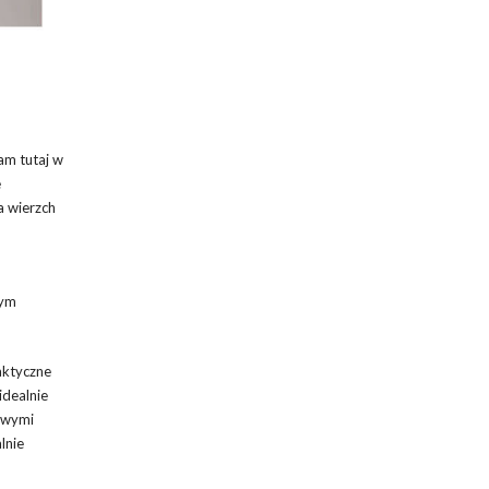
am tutaj w
e
a wierzch
Tym
aktyczne
idealnie
sowymi
lnie