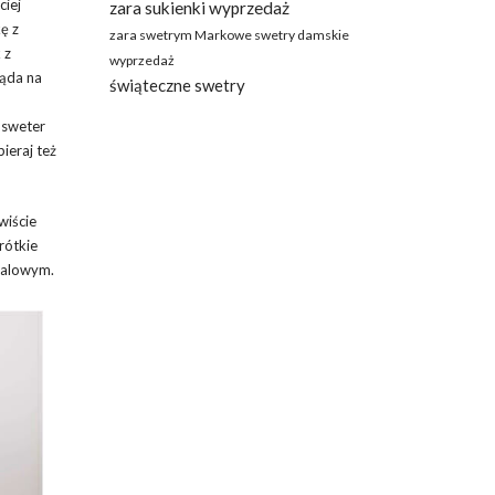
ciej
zara sukienki wyprzedaż
ę z
zara swetrym Markowe swetry damskie
 z
wyprzedaż
ąda na
świąteczne swetry
 sweter
ieraj też
wiście
krótkie
sualowym.