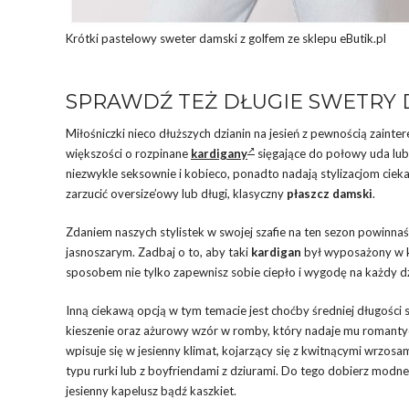
Krótki pastelowy sweter damski z golfem ze sklepu eButik.pl
SPRAWDŹ TEŻ DŁUGIE SWETRY
Miłośniczki nieco dłuższych dzianin na jesień z pewnością zainte
większości o rozpinane
kardigany
sięgające do połowy uda lub 
niezwykle seksownie i kobieco, ponadto nadają stylizacjom cie
zarzucić oversize’owy lub długi, klasyczny
płaszcz damski
.
Zdaniem naszych stylistek w swojej szafie na ten sezon powinnaś 
jasnoszarym. Zadbaj o to, aby taki
kardigan
był wyposażony w ki
sposobem nie tylko zapewnisz sobie ciepło i wygodę na każdy dz
Inną ciekawą opcją w tym temacie jest choćby średniej długości 
kieszenie oraz ażurowy wzór w romby, który nadaje mu romantyc
wpisuje się w jesienny klimat, kojarzący się z kwitnącymi wrzos
typu rurki lub z boyfriendami z dziurami. Do tego dobierz modne
jesienny kapelusz bądź kaszkiet.