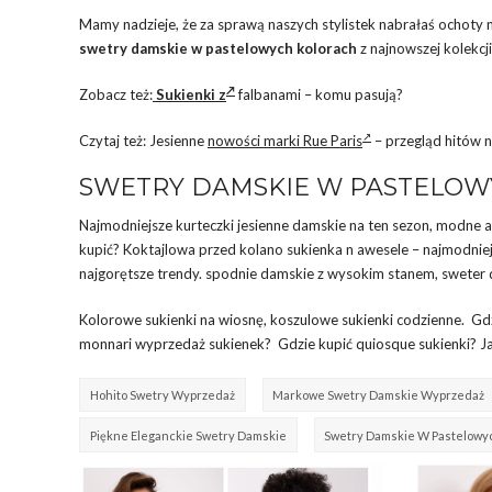
Mamy nadzieje, że za sprawą naszych stylistek nabrałaś ochoty n
swetry damskie w pastelowych kolorach
z najnowszej kolekcji
Zobacz też:
Sukienki z
falbanami – komu pasują?
Czytaj też: Jesienne
nowości marki Rue Paris
– przegląd hitów 
SWETRY DAMSKIE W PASTELOWY
Najmodniejsze kurteczki jesienne damskie na ten sezon, modne ad
kupić? Koktajlowa przed kolano sukienka n awesele – najmodniej
najgorętsze trendy. spodnie damskie z wysokim stanem, sweter da
Kolorowe sukienki na wiosnę, koszulowe sukienki codzienne. G
monnari wyprzedaż sukienek? Gdzie kupić quiosque sukienki? Jaki
Hohito Swetry Wyprzedaż
Markowe Swetry Damskie Wyprzedaż
Piękne Eleganckie Swetry Damskie
Swetry Damskie W Pastelowy