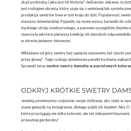
skąd pochodzą i jaka jest ich historia? Jeśli jesteś ciekawa, to
jest rodzajem ubrania, który szyje się z wełnianej lub syntetyczne
produkcja swetrów trwa w tym kraju do dziś. Popularność swetr
maszyny dziewiarskiej. Pojawiły się nowe wzory, barwniki do o
męskiego stroju outdoorowego, a panowie szczególnie chętnie no
stworzyła wkrótce pierwszą kolekcję ich damskich odpowiednikó
w okresie jesienno-zimowym.
Wkładane od góry swetry bez zapięcia nazywamy też często pul
przez głowę”. Tego rodzaju dzianinowe perełki kochamy najbardzi
Sprawdź teraz
modne swetry damskie w pastelowych kolora
ODKRYJ KRÓTKIE SWETRY DAM
Jesienią powinnyśmy rozjaśniać swoje stylizacje, aby stały w op
znane gwiazdy na Instagramie, dlatego pójdź ich śladem! Aby Ci
które przyciągają nie tylko kolorem, ale też ciekawymi fasonami. 
prywatnej garderoby!