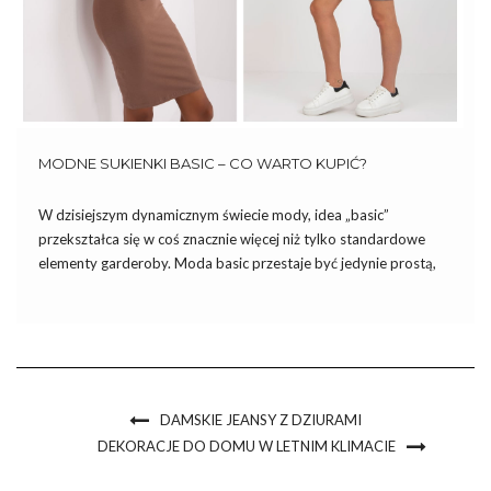
MODNE SUKIENKI BASIC – CO WARTO KUPIĆ?
W dzisiejszym dynamicznym świecie mody, idea „basic”
przekształca się w coś znacznie więcej niż tylko standardowe
elementy garderoby. Moda basic przestaje być jedynie prostą,
codzienną odzieżą, stając się fundamentem stylowych i
wszechstronnych kreacji. W centrum tego zjawiska znajdują się
sukienki, które w swojej minimalistycznej formie […]
DAMSKIE JEANSY Z DZIURAMI
DEKORACJE DO DOMU W LETNIM KLIMACIE