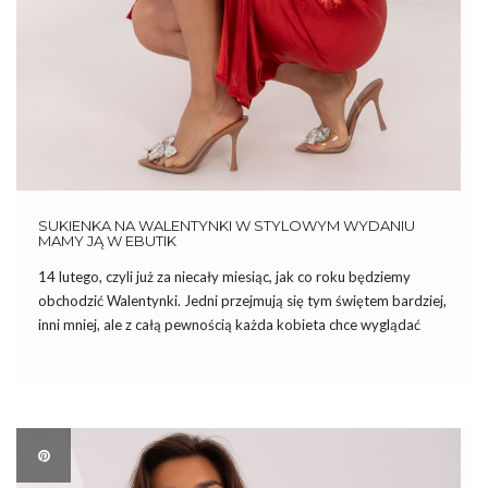
SUKIENKA NA WALENTYNKI W STYLOWYM WYDANIU
MAMY JĄ W EBUTIK
14 lutego, czyli już za niecały miesiąc, jak co roku będziemy
obchodzić Walentynki. Jedni przejmują się tym świętem bardziej,
inni mniej, ale z całą pewnością każda kobieta chce wyglądać
wtedy pięknie. I to nie tylko dla swojego męża czy partnera, ale
po prostu dla samej […]