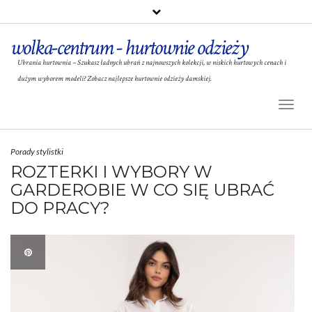
wolka-centrum - hurtownie odzieży
Ubrania hurtownia – Szukasz ładnych ubrań z najnowszych kolekcji, w niskich hurtowych cenach i
dużym wyborem modeli? Zobacz najlepsze hurtownie odzieży damskiej.
Toggl
Naviga
Porady stylistki
ROZTERKI I WYBORY W
GARDEROBIE W CO SIĘ UBRAĆ
DO PRACY?