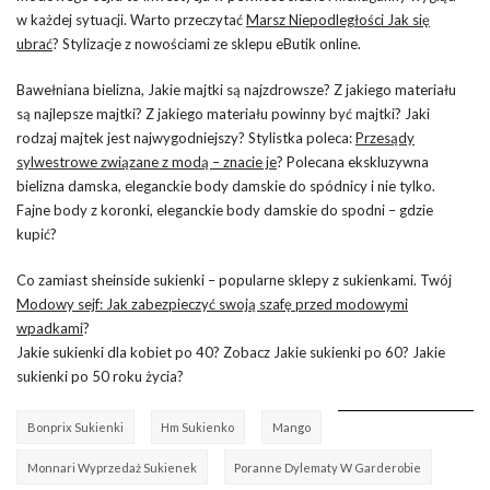
w każdej sytuacji. Warto przeczytać
Marsz Niepodległości Jak się
ubrać
? Stylizacje z nowościami ze sklepu eButik online.
Bawełniana bielizna, Jakie majtki są najzdrowsze? Z jakiego materiału
są najlepsze majtki? Z jakiego materiału powinny być majtki? Jaki
rodzaj majtek jest najwygodniejszy? Stylistka poleca:
Przesądy
sylwestrowe związane z modą – znacie je
? Polecana ekskluzywna
bielizna damska, eleganckie body damskie do spódnicy i nie tylko.
Fajne body z koronki, eleganckie body damskie do spodni – gdzie
kupić?
Co zamiast sheinside sukienki – popularne sklepy z sukienkami. Twój
Modowy sejf: Jak zabezpieczyć swoją szafę przed modowymi
wpadkami
?
Jakie sukienki dla kobiet po 40? Zobacz Jakie sukienki po 60? Jakie
sukienki po 50 roku życia?
Bonprix Sukienki
Hm Sukienko
Mango
Monnari Wyprzedaż Sukienek
Poranne Dylematy W Garderobie