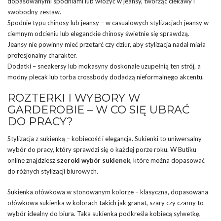
dopasowanymi spodniami lub włożyć w jeansy, tworząc ciekawy i
swobodny zestaw.
Spodnie typu chinosy lub jeansy – w casualowych stylizacjach jeansy w
ciemnym odcieniu lub eleganckie chinosy świetnie się sprawdzą.
Jeansy nie powinny mieć przetarć czy dziur, aby stylizacja nadal miała
profesjonalny charakter.
Dodatki – sneakersy lub mokasyny doskonale uzupełnią ten strój, a
modny plecak lub torba crossbody dodadzą nieformalnego akcentu.
ROZTERKI I WYBORY W
GARDEROBIE – W CO SIĘ UBRAĆ
DO PRACY?
Stylizacja z sukienką – kobiecość i elegancja. Sukienki to uniwersalny
wybór do pracy, który sprawdzi się o każdej porze roku. W Butiku
online znajdziesz
szeroki wybór sukienek
, które można dopasować
do różnych stylizacji biurowych.
Sukienka ołówkowa w stonowanym kolorze – klasyczna, dopasowana
ołówkowa sukienka w kolorach takich jak granat, szary czy czarny to
wybór idealny do biura. Taka sukienka podkreśla kobiecą sylwetkę,