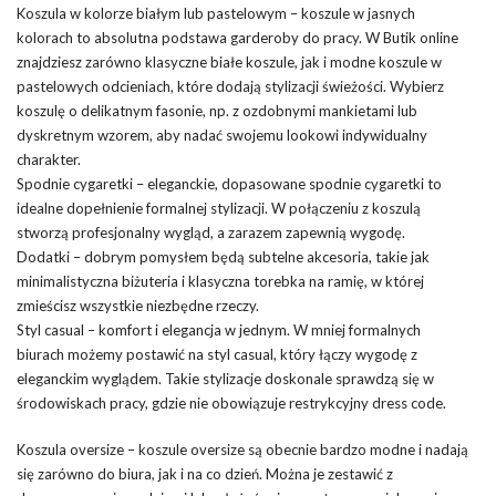
Koszula w kolorze białym lub pastelowym – koszule w jasnych
kolorach to absolutna podstawa garderoby do pracy. W Butik online
znajdziesz zarówno klasyczne białe koszule, jak i modne koszule w
pastelowych odcieniach, które dodają stylizacji świeżości. Wybierz
koszulę o delikatnym fasonie, np. z ozdobnymi mankietami lub
dyskretnym wzorem, aby nadać swojemu lookowi indywidualny
charakter.
Spodnie cygaretki – eleganckie, dopasowane spodnie cygaretki to
idealne dopełnienie formalnej stylizacji. W połączeniu z koszulą
stworzą profesjonalny wygląd, a zarazem zapewnią wygodę.
Dodatki – dobrym pomysłem będą subtelne akcesoria, takie jak
minimalistyczna biżuteria i klasyczna torebka na ramię, w której
zmieścisz wszystkie niezbędne rzeczy.
Styl casual – komfort i elegancja w jednym. W mniej formalnych
biurach możemy postawić na styl casual, który łączy wygodę z
eleganckim wyglądem. Takie stylizacje doskonale sprawdzą się w
środowiskach pracy, gdzie nie obowiązuje restrykcyjny dress code.
Koszula oversize – koszule oversize są obecnie bardzo modne i nadają
się zarówno do biura, jak i na co dzień. Można je zestawić z