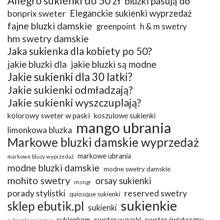
Allegro sukienki do 50 zł
bluzki pasują do
bonprix sweter
Eleganckie sukienki wyprzedaż
fajne bluzki damskie
greenpoint
h & m swetry
hm swetry damskie
Jaka sukienka dla kobiety po 50?
jakie bluzki dla
jakie bluzki są modne
Jakie sukienki dla 30 latki?
Jakie sukienki odmładzają?
Jakie sukienki wyszczuplają?
kolorowy sweter w paski
koszulowe sukienki
mango ubrania
limonkowa bluzka
Markowe bluzki damskie wyprzedaż
markowe ubrania
markowe bluzy wyprzedaż
modne bluzki damskie
modne swetry damskie
mohito swetry
orsay sukienki
msngr
porady stylistki
reserved swetry
quiosque sukienki
sukienkie
sklep ebutik.pl
sukienki
sukienkom
sweter w paski
sweter świąteczny