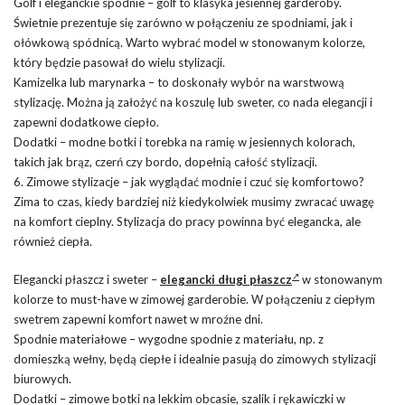
Golf i eleganckie spodnie – golf to klasyka jesiennej garderoby.
Świetnie prezentuje się zarówno w połączeniu ze spodniami, jak i
ołówkową spódnicą. Warto wybrać model w stonowanym kolorze,
który będzie pasował do wielu stylizacji.
Kamizelka lub marynarka – to doskonały wybór na warstwową
stylizację. Można ją założyć na koszulę lub sweter, co nada elegancji i
zapewni dodatkowe ciepło.
Dodatki – modne botki i torebka na ramię w jesiennych kolorach,
takich jak brąz, czerń czy bordo, dopełnią całość stylizacji.
6. Zimowe stylizacje – jak wyglądać modnie i czuć się komfortowo?
Zima to czas, kiedy bardziej niż kiedykolwiek musimy zwracać uwagę
na komfort cieplny. Stylizacja do pracy powinna być elegancka, ale
również ciepła.
Elegancki płaszcz i sweter –
elegancki długi płaszcz
w stonowanym
kolorze to must-have w zimowej garderobie. W połączeniu z ciepłym
swetrem zapewni komfort nawet w mroźne dni.
Spodnie materiałowe – wygodne spodnie z materiału, np. z
domieszką wełny, będą ciepłe i idealnie pasują do zimowych stylizacji
biurowych.
Dodatki – zimowe botki na lekkim obcasie, szalik i rękawiczki w