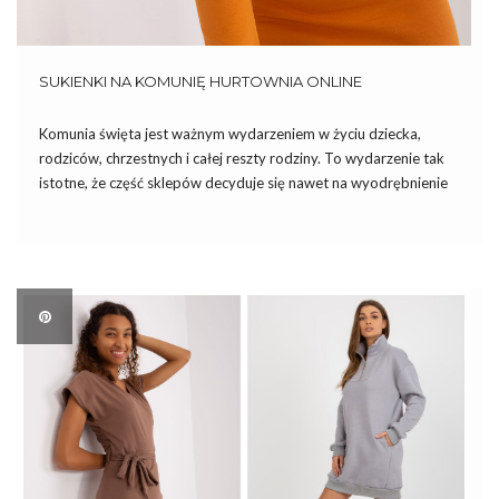
SUKIENKI NA KOMUNIĘ HURTOWNIA ONLINE
Komunia święta jest ważnym wydarzeniem w życiu dziecka,
rodziców, chrzestnych i całej reszty rodziny. To wydarzenie tak
istotne, że część sklepów decyduje się nawet na wyodrębnienie
kolekcji sukienek na komunię. Dzisiaj omawiamy dla Was
najciekawsze modele i podpowiadamy jakie sukienki na komunię
kupić hurtowo online. […]