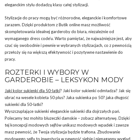
eleganckim stylu dodadzą klasy całej stylizacji.
Stylizacje do pracy mogą być różnorodne, eleganckie i komfortowe
zarazem. Dzięki produktom z Butik online masz możliwość
skompletowania idealnej garderoby do biura, niezależnie od
wymaganego dress code’u. Warto pamiętać, że najważniejsze jest, aby
czuć się swobodnie i pewnie w wybranych stylizacjach, co z pewnością
przełoży się na większą efektywność i pozytywne nastawienie do
pracy.
ROZTERKI I WYBORY W
GARDEROBIE – LEKSYKON MODY
Jaki kolor sukienki dla 50-latki
? Jaki kolor sukienki odmładza? Jak się
ubrać na wesele kobieta 50 plus? Jaka sukienka po 50? jaka długość
sukienki dla 50-latki?
Wyszczuplające sukienki eleganckie sukienki dla dojrzałych pań.
Polecamy tez mohito bluzeczki damskie – zobacz alternatywę. Dzięki
tej koncepcji modowych sejfów unikasz modowych wpadek i zawsze
masz pewność, że Twoja stylizacja będzie trafiona. Zbudowanie
modowego sejfu to inwestycja w pewność siebie i nienaganny wygląd