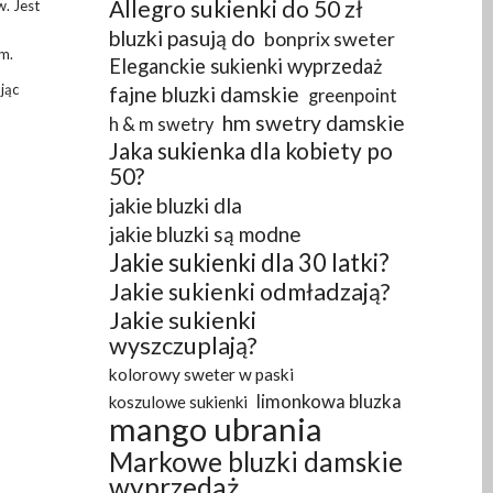
Allegro sukienki do 50 zł
w. Jest
bluzki pasują do
bonprix sweter
m.
Eleganckie sukienki wyprzedaż
jąc
fajne bluzki damskie
greenpoint
hm swetry damskie
h & m swetry
Jaka sukienka dla kobiety po
50?
jakie bluzki dla
jakie bluzki są modne
Jakie sukienki dla 30 latki?
Jakie sukienki odmładzają?
Jakie sukienki
wyszczuplają?
kolorowy sweter w paski
limonkowa bluzka
koszulowe sukienki
mango ubrania
Markowe bluzki damskie
wyprzedaż