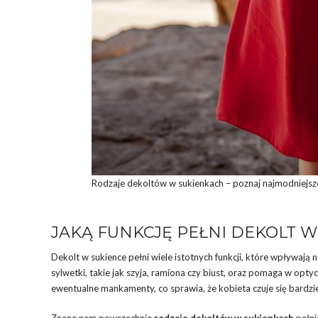
Rodzaje dekoltów w sukienkach – poznaj najmodniejsze
JAKĄ FUNKCJĘ PEŁNI DEKOLT W
Dekolt w sukience pełni wiele istotnych funkcji, które wpływaj
sylwetki, takie jak szyja, ramiona czy biust, oraz pomaga w 
ewentualne mankamenty, co sprawia, że kobieta czuje się bardzi
Znane nam powszechnie
rodzaje dekoltów w sukienkach
pełni