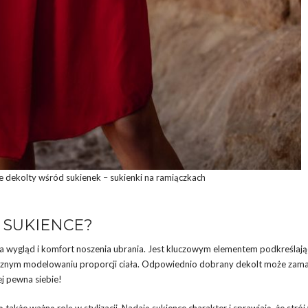
 dekolty wśród sukienek – sukienki na ramiączkach
 SUKIENCE?
ą na wygląd i komfort noszenia ubrania. Jest kluczowym elementem podkreślaj
optycznym modelowaniu proporcji ciała. Odpowiednio dobrany dekolt może za
ej pewna siebie!
ą także ważną rolę w stylizacji. Nadają sukience charakter i sprawiają, że stró