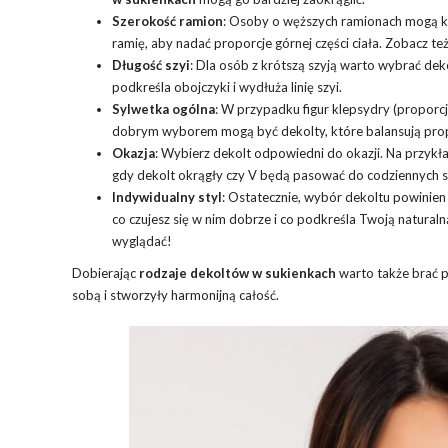
Szerokość ramion
: Osoby o węższych ramionach mogą kor
ramię, aby nadać proporcje górnej części ciała. Zobacz te
Długość szyi
: Dla osób z krótszą szyją warto wybrać deko
podkreśla obojczyki i wydłuża linię szyi.
Sylwetka ogólna
: W przypadku figur klepsydry (proporc
dobrym wyborem mogą być dekolty, które balansują propo
Okazja
: Wybierz dekolt odpowiedni do okazji. Na przykła
gdy dekolt okrągły czy V będą pasować do codziennych sty
Indywidualny styl
: Ostatecznie, wybór dekoltu powinie
co czujesz się w nim dobrze i co podkreśla Twoją naturalną
wyglądać!
Dobierając
rodzaje dekoltów w sukienkach
warto także brać p
sobą i stworzyły harmonijną całość.