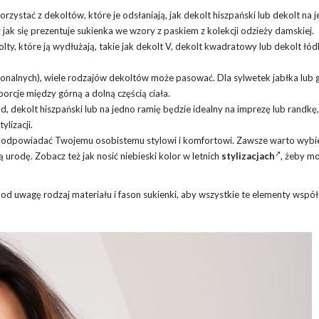
zystać z dekoltów, które je odsłaniają, jak dekolt hiszpański lub dekolt na 
ż jak się prezentuje sukienka we wzory z paskiem z kolekcji odzieży damskiej.
lty, które ją wydłużają, takie jak dekolt V, dekolt kwadratowy lub dekolt łód
jonalnych), wiele rodzajów dekoltów może pasować. Dla sylwetek jabłka lub g
rcje między górną a dolną częścią ciała.
d, dekolt hiszpański lub na jedno ramię będzie idealny na imprezę lub randkę
lizacji.
n odpowiadać Twojemu osobistemu stylowi i komfortowi. Zawsze warto wybie
 urodę. Zobacz też jak nosić niebieski kolor w letnich
stylizacjach
, żeby m
od uwagę rodzaj materiału i fason sukienki, aby wszystkie te elementy współ