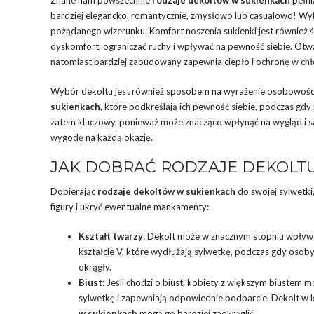
bardziej elegancko, romantycznie, zmysłowo lub casualowo! Wy
pożądanego wizerunku. Komfort noszenia sukienki jest również
dyskomfort, ograniczać ruchy i wpływać na pewność siebie. Otw
natomiast bardziej zabudowany zapewnia ciepło i ochronę w chło
Wybór dekoltu jest również sposobem na wyrażenie osobowości 
sukienkach
, które podkreślają ich pewność siebie, podczas gdy 
zatem kluczowy, ponieważ może znacząco wpłynąć na wygląd i sa
wygodę na każdą okazję.
JAK DOBRAĆ RODZAJE DEKOLTU
Dobierając
rodzaje dekoltów w sukienkach
do swojej sylwetki
figury i ukryć ewentualne mankamenty:
Kształt twarzy
: Dekolt może w znacznym stopniu wpływa
kształcie V, które wydłużają sylwetkę, podczas gdy osoby
okrągły.
Biust
: Jeśli chodzi o biust, kobiety z większym biustem 
sylwetkę i zapewniają odpowiednie podparcie. Dekolt w k
w sukienkach
mogą go bardziej zaokrąglić.