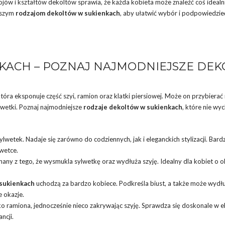
jów i kształtów dekoltów sprawia, że każda kobieta może znaleźć coś idealn
ejszym
rodzajom dekoltów w sukienkach
, aby ułatwić wybór i podpowiedzieć,
KACH – POZNAJ NAJMODNIEJSZE DEK
tóra eksponuje część szyi, ramion oraz klatki piersiowej. Może on przybierać
lwetki. Poznaj najmodniejsze
rodzaje dekoltów w sukienkach
, które nie wy
ylwetek. Nadaje się zarówno do codziennych, jak i eleganckich stylizacji. Bardz
lwetce.
znany z tego, że wysmukla sylwetkę oraz wydłuża szyję. Idealny dla kobiet o 
 sukienkach
uchodzą za bardzo kobiece. Podkreśla biust, a także może wydłu
e okazje.
ekko ramiona, jednocześnie nieco zakrywając szyję. Sprawdza się doskonale w e
ncji.