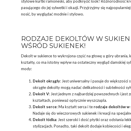
stylowe kurtki ramoneski, aby podkręcić look! Różnorodność kro
pasującego do jej sylwetki i okazji. Przyjrzyjmy się najpopularni
nosić, by wyglądać modnie i stylowo.
RODZAJE DEKOLTÓW W SUKIEN
WŚRÓD SUKIENEK!
Dekolt w sukience to wykrojona część na głowę u góry ubrania, k
kształty, co ma istotny wpływ na ostateczny wygląd damskiej sy
mody:
Dekolt okrągły
: Jest uniwersalny i pasuje do większości s
okrągłe dekolty mogą nadać delikatności i subtelności sy
Dekolt V
: Jest jednym z najbardziej powszechnych i jest 
kształtach, ponieważ optycznie wyszczupla.
Dekolt serce
: Ma kształt serca i te
rodzaje dekoltów w
Nadaje się do wieczorowych sukienek i kreacji na specjaln
Dekolt łódka
: Jest szeroki i dość płytki oraz odsłania l
stylizacjach. Ponadto, taki dekolt dodaje kobiecości i elega