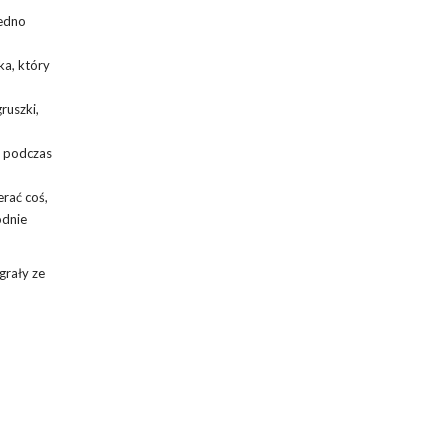
jedno
ka, który
ruszki,
, podczas
rać coś,
odnie
grały ze