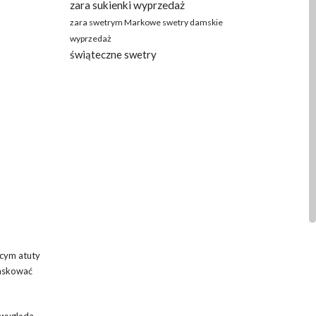
zara sukienki wyprzedaż
zara swetrym Markowe swetry damskie
wyprzedaż
świąteczne swetry
ącym atuty
maskować
j wygląda