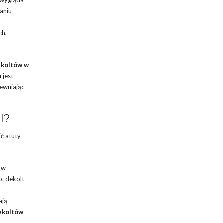
aniu
ch,
ekoltów w
 jest
pewniając
I?
ć atuty
 w
p. dekolt
ają
ekoltów