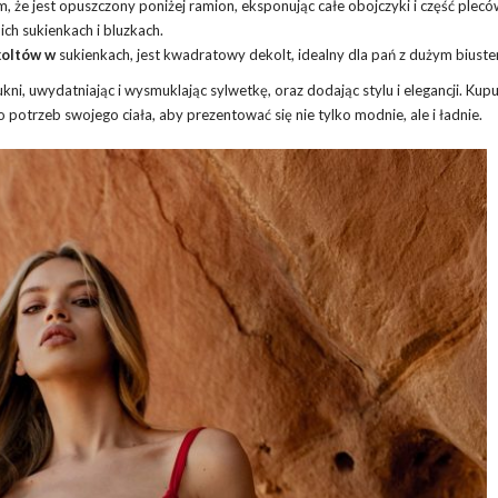
m, że jest opuszczony poniżej ramion, eksponując całe obojczyki i część plecó
ch sukienkach i bluzkach.
koltów w
sukienkach, jest kwadratowy dekolt, idealny dla pań z dużym biuste
ni, uwydatniając i wysmuklając sylwetkę, oraz dodając stylu i elegancji. Kupu
 potrzeb swojego ciała, aby prezentować się nie tylko modnie, ale i ładnie.