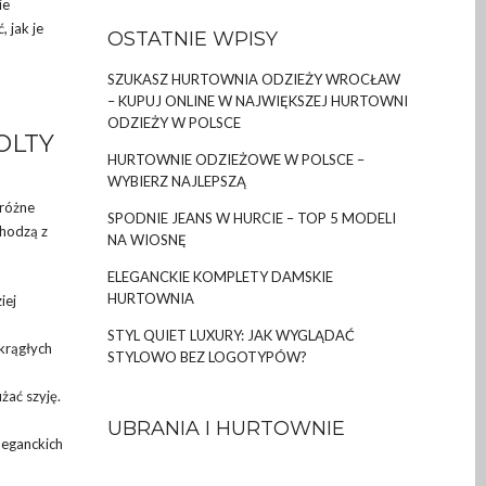
ie
 jak je
OSTATNIE WPISY
SZUKASZ HURTOWNIA ODZIEŻY WROCŁAW
– KUPUJ ONLINE W NAJWIĘKSZEJ HURTOWNI
ODZIEŻY W POLSCE
OLTY
HURTOWNIE ODZIEŻOWE W POLSCE –
WYBIERZ NAJLEPSZĄ
 różne
SPODNIE JEANS W HURCIE – TOP 5 MODELI
chodzą z
NA WIOSNĘ
ELEGANCKIE KOMPLETY DAMSKIE
HURTOWNIA
iej
STYL QUIET LUXURY: JAK WYGLĄDAĆ
okrągłych
STYLOWO BEZ LOGOTYPÓW?
żać szyję.
UBRANIA I HURTOWNIE
leganckich