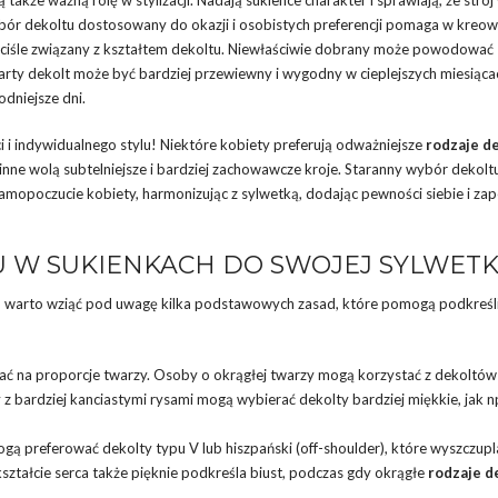
bór dekoltu dostosowany do okazji i osobistych preferencji pomaga w kreow
 ściśle związany z kształtem dekoltu. Niewłaściwie dobrany może powodować
arty dekolt może być bardziej przewiewny i wygodny w cieplejszych miesiąca
dniejsze dni.
i indywidualnego stylu! Niektóre kobiety preferują odważniejsze
rodzaje d
inne wolą subtelniejsze i bardziej zachowawcze kroje. Staranny wybór dekoltu
mopoczucie kobiety, harmonizując z sylwetką, dodając pewności siebie i za
 W SUKIENKACH DO SWOJEJ SYLWETK
, warto wziąć pod uwagę kilka podstawowych zasad, które pomogą podkreśli
ć na proporcje twarzy. Osoby o okrągłej twarzy mogą korzystać z dekoltów
 z bardziej kanciastymi rysami mogą wybierać dekolty bardziej miękkie, jak n
mogą preferować dekolty typu V lub hiszpański (off-shoulder), które wyszczupl
ształcie serca także pięknie podkreśla biust, podczas gdy okrągłe
rodzaje d