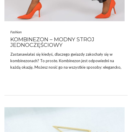
Fashion
KOMBINEZON – MODNY STRÓJ
JEDNOCZĘŚCIOWY
Zastanawiałaś się kiedyś, dlaczego gwiazdy zakochały się w
kombinezonach? To proste. Kombinezon jest odpowiedni na
każdą okazję. Możesz nosić go na wszystkie sposoby: elegancko,
sportowo i casualowo. Zapewnia Ci modny look zarówno w
dzień jak i wieczorem. Jest świetnym zamiennikiem sukienki,
który odpowiada każdej sylwetce. Co więcej, nie musisz martwić
się o dodatki. On sam w sobie jest już perełką, która powinna
odgrywać kluczową rolę. Ilość dostępnych krojów i fasonów
pozwoli bez trudu każdej z nas dopasować coś do swojego stylu.
Jest …