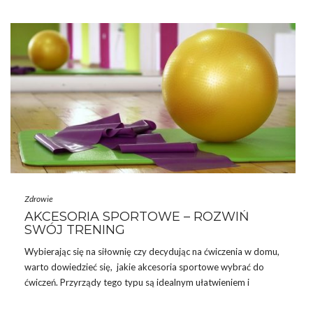
sportowa to niecodzienny wydatek, dlatego powinna służyć nam
przez dłuższy czas. Polecam przed jej kupnem dowiedzieć się co
nieco na jej temat, aby później nie …
Zdrowie
AKCESORIA SPORTOWE – ROZWIŃ
SWÓJ TRENING
Wybierając się na siłownię czy decydując na ćwiczenia w domu,
warto dowiedzieć się, jakie akcesoria sportowe wybrać do
ćwiczeń. Przyrządy tego typu są idealnym ułatwieniem i
uzupełnieniem treningu. Korzystając z nich, na różne sposoby