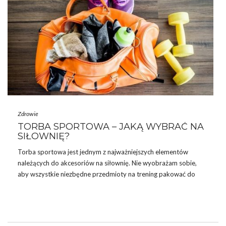
Zdrowie
TORBA SPORTOWA – JAKĄ WYBRAĆ NA
SIŁOWNIĘ?
Torba sportowa jest jednym z najważniejszych elementów
należących do akcesoriów na siłownię. Nie wyobrażam sobie,
aby wszystkie niezbędne przedmioty na trening pakować do
zwykłej reklamówki czy worka. Wtedy każda z rzeczy nie
miałaby swojego miejsca i mówiąc prościej: panowałby wielki
chaos. Warto jest przeznaczyć pewną kwotę na zakup takiego
ekwipunku i zapewnić sobie sto procent komfortu. Torba