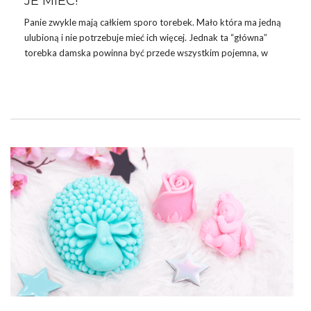
JE MIEĆ!
Panie zwykle mają całkiem sporo torebek. Mało która ma jedną
ulubioną i nie potrzebuje mieć ich więcej. Jednak ta “główna”
torebka damska powinna być przede wszystkim pojemna, w
końcu nie bez powodu żartuje się, że w damskiej torebce można
znaleźć dosłownie… wszystko. Dlatego shopperka to
rewelacyjna opcja. Sprawdź nasze typy!
TOREBKI DAMSKIE – JAKIE SĄ
NAJPOPULARNIEJSZE?
Torebki i buty to dla większości kobiet prawdziwe must have.
Panie raczej nie ograniczają się w tej kwestii i lubią mieć spory
wybór. Niejednokrotnie ukrywają przed …