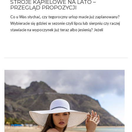
STROJE KĄPIELOWE NA LATO –
PRZEGLĄD PROPOZYCJI
Co u Was słychać, czy tegoroczny urlop macie już zaplanowany?
Wybieracie się gdzieś w sezonie czyli lipcu lub sierpniu czy raczej
stawiacie na wypoczynek już teraz albo jesienią? Jeżeli
wybieracie się w ciepłe kraje, to chłodniejsze w Polsce miesiące
także są dobrym pomysłem. My w naszym dzisiejszym wpisie
chcemy zademonstrować Wam stroje kąpielowe na lato.
Zapraszamy do lektury!
CO WZIĄĆ NA WAKACJE – ODWIECZNY
DYLEMAT!
Lubicie pakować swoje wakacyjne walizki? My nawet to lubimy,
bo można zapakować w swój bagaż najmodniejsze letnie …