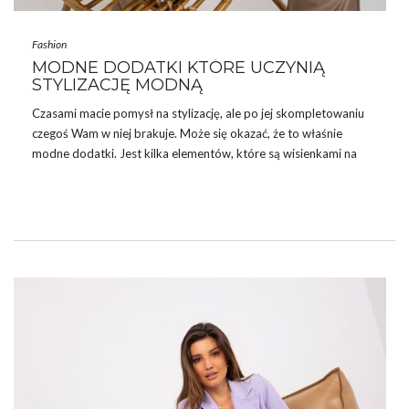
Fashion
MODNE DODATKI KTÓRE UCZYNIĄ
STYLIZACJĘ MODNĄ
Czasami macie pomysł na stylizację, ale po jej skompletowaniu
czegoś Wam w niej brakuje. Może się okazać, że to właśnie
modne dodatki. Jest kilka elementów, które są wisienkami na
torcie. Szczególnie latem powinnaś o nie zadbać.
OKULARY PRZECIWSŁONECZNE –
MODNE DODATKI, ALE TEŻ
PRAKTYCZNE
Okulary przeciwsłoneczne to modne dodatki, które sprawiają, że
nie tylko wyglądasz, ale też czujesz się znakomicie. Ponadto,
okulary przeciwsłoneczne stwarzają pewną barierę między
rzeczywistością, która nas otacza, a nami samymi. Nie jest jednak
tak, że kiedy założysz
okulary
…