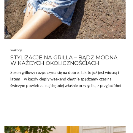
wakacje
STYLIZACJE NA GRILLA – BĄDŹ MODNA
W KAŻDYCH OKOLICZNOŚCIACH
Sezon grillowy rozpoczyna się na dobre. Tak to już jest wiosną i
latem – w każdy ciepły weekend chętnie spędzamy czas na
świeżym powietrzu, najchętniej właśnie przy grillu, z przyjaciółmi
czy rodziną. Jak ubrać się na takie spotkanie? Podpowiadamy!
Zobacz praktyczne i modne stylizacje na grilla.
JAK UBRAĆ SIĘ NA GRILLA – MA BYĆ
PRZEDE WSZYSTKIM WYGODNIE
Elegancie
sukienki
oraz
buty
na wysokim obcasie to
zdecydowanie nie są propozycje na grilla. No, chyba że ma być to