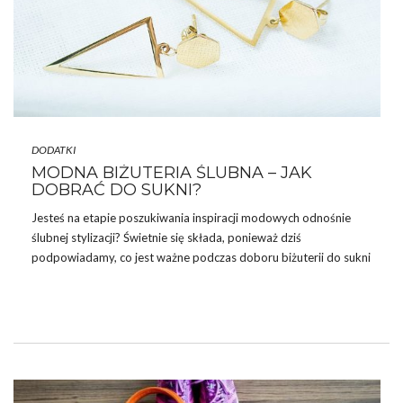
DODATKI
MODNA BIŻUTERIA ŚLUBNA – JAK
DOBRAĆ DO SUKNI?
Jesteś na etapie poszukiwania inspiracji modowych odnośnie
ślubnej stylizacji? Świetnie się składa, ponieważ dziś
podpowiadamy, co jest ważne podczas doboru biżuterii do sukni
ślubnej. Oczywistą sprawą jest, że w tak szczególnym dniu każda
kobieta, która staje na ślubnym kobiercu, pragnie wyglądać
najpiękniej. Dbałość o każdy szczegół sprawia, że właśnie tak się
dzieje. Stylizacja ślubna to nie tylko sukienka, ale również fryzura,
makijaż i dodatki, jak
biżuteria ślubna
. Jej zadaniem jest
dopełnienie stylizacji, podkreślenie wyjątkowości jej charakteru
oraz wydobycie piękna panny młodej. …