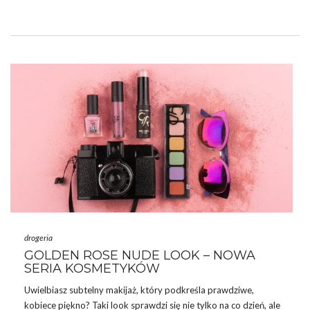
możesz urozmaicić swoje ćwiczenia, a dodatkowo wpływa to na
ich efektywność. Są również takie akcesoria, szczególnie dla pań,
które poprawiają wygodę i komfort ćwiczeń – należą do nich np.
opaski czy gumki do włosów. Moda na zdrowy styl życia oraz
wiele korzyści płynących z umiejętnego wykorzystywania
akcesoriów sprawiają, …
drogeria
GOLDEN ROSE NUDE LOOK – NOWA
SERIA KOSMETYKÓW
Uwielbiasz subtelny makijaż, który podkreśla prawdziwe,
kobiece piękno? Taki look sprawdzi się nie tylko na co dzień, ale