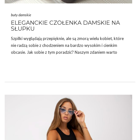
buty damskie
ELEGANCKIE CZÓŁENKA DAMSKIE NA
SŁUPKU
Szpilki wyglądają przepięknie, ale są zmorą wielu kobiet, które
nie radzą sobie z chodzeniem na bardzo wysokim i cienkim
obcasie. Jak sobie z tym poradzić? Naszym zdaniem warto
postawić na czółenka damskie na stabilnym, szerokim i
wygodnym słupku. Przygotowałyśmy dla Was przegląd
najciekawszych modeli tego typu obuwia oraz propozycje kilku
stylizacji, do których można je założyć.
DLACZEGO WARTO WYBIERAĆ
ELEGANCKIE CZÓŁENKA DAMSKIE?
Każda z nas uwielbia
buty na obcasie.
Takie obuwie sprawia, że
sylwetka wydaje się optycznie smuklejsza, a nogi dłuższe.
Szpilki
…