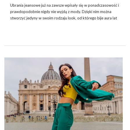
Ubrania jeansowe już na zawsze wpisały się w ponadczasowość i
prawdopodobnie nigdy nie wyjdą z mody. Dzięki nim można
stworzyć jedyny w swoim rodzaju look, od którego bije aura lat
sześćdziesiątych. Jeans kochają dosłownie wszyscy – kobiety i
mężczyźni, dzieci i dorośli. Na szczęście, każdy może znaleźć coś
dla siebie, w czym będzie czuć się wyjątkowo. My dzisiaj
zaproponujemy
ubrania z białego jeansu
, które z pewnością
dodadzą stylu i klasy każdej stylizacji. Jeżeli jesteś
zainteresowana – sprawdź, co możesz odnaleźć w …