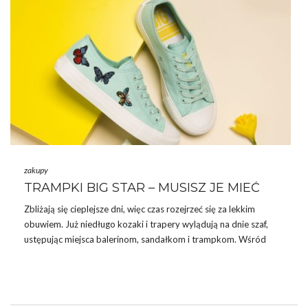
SUKIENKI KOSZULOWE W PASKI
Przypominamy, że
paski
będą jednym z …
zakupy
TRAMPKI BIG STAR – MUSISZ JE MIEĆ
Zbliżają się cieplejsze dni, więc czas rozejrzeć się za lekkim
obuwiem. Już niedługo kozaki i trapery wylądują na dnie szaf,
ustępując miejsca balerinom, sandałkom i trampkom. Wśród
naszych propozycji znajdziecie trampki Big Star. Dlaczego warto
je mieć? Sprawdź to!
SKĄD WZIĘŁY SIĘ TRAMPKI?