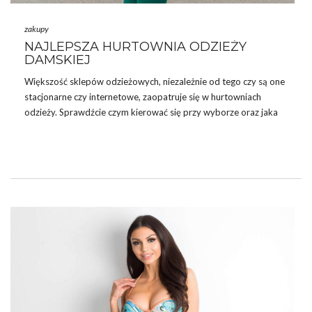
zakupy
NAJLEPSZA HURTOWNIA ODZIEŻY
DAMSKIEJ
Większość sklepów odzieżowych, niezależnie od tego czy są one
stacjonarne czy internetowe, zaopatruje się w hurtowniach
odzieży. Sprawdźcie czym kierować się przy wyborze oraz jaka
jest najlepsza
hurtownia
odzieży damskiej.
HURTOWNIA INTERNETOWA ODZIEŻY –
WYGODA ZAKUPÓW
Prowadząc swój
sklep
możemy zamawiać towar z hurtowni
internetowej bądź stacjonarnej. Szczególnie polecamy to
pierwsze rozwiązanie. Komunikacja przez internet jest bardzo
sprawna. Największym atutem jest jednak to, że nie jesteśmy
ograniczeni pod względem geograficznym – możemy zrobić
zakupy w hurtowni, która jest oddalona o wiele kilometrów …