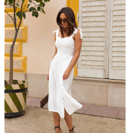
grill w pałacu, wtedy ok! …