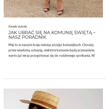
Porady stylistki
JAK UBRAĆ SIĘ NA KOMUNIĘ ŚWIĘTĄ –
NASZ PORADNIK
Maj to w naszym kraju miesiąc przyjęć komunijnych. Chociaż,
przez wiadomą sytuację, niektóre komunie będą przesunięte,
warto już teraz przygotować się do rodzinnego spotkania. W
naszym krótkim blogowym poradniku staramy się doradzić, jak
ubrać się na Komunię Świętą. Zapraszamy do lektury!
Komunia Święta – wielkie wydarzenie dla całej rodziny
W polskiej tradycji maj jest miesiącem, w którym odbywa się
wiele przyjęć komunijnych. Trzeba przyznać, że taka impreza to
duże wydarzenie w życiu całej społeczności i rodziny. Wiąże się
to z wieloma przyjemnościami, …