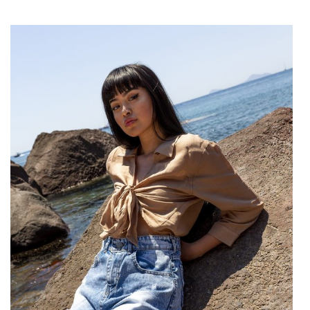
Trampki
to buty, które chyba każdy miał na nogach chociaż raz.
Zarówno kobiety jak i mężczyźni chętnie wybierają właśnie takie
obuwie. Czy wiesz, że trampki swój początek mają w 1832 roku?
Wtedy to Wait Webster wprowadził gumowe podeszwy w …