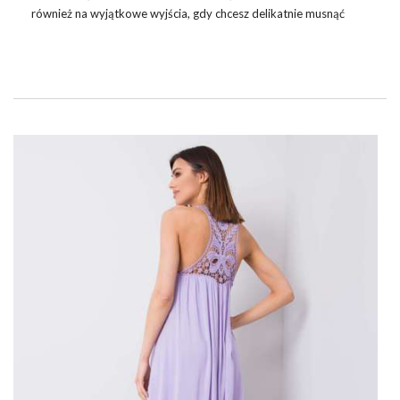
również na wyjątkowe wyjścia, gdy chcesz delikatnie musnąć
twarz, by nabrała koloru i wyrazu. W takim razie koniecznie
sprawdź kosmetyki marki Golden Rose, która przygotowała
wyjątkową serię na lato i jesień dla kobiet. Efekt subtelnego
makijażu w stylu „no make-up” pokochały wszystkie kobiety.
Teraz staje się wszystko prostsze i szybsze. Wystarczy
zaopatrzyć się w komplet kosmetyków
Golden Rose Nude
Look
, które nie dość, …