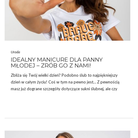
Uroda
IDEALNY MANICURE DLA PANNY
MŁODEJ – ZRÓB GO Z NAMI!
Zbliża się Twój wielki dzień? Podobno ślub to najpiękniejszy
dzień w całym życiu! Coś w tym na pewno jest… Z pewnością
masz już dograne szczegóły dotyczące sukni ślubnej, ale czy
pomyślałaś już o tym, jak będą prezentowały się Twoje
paznokcie? Z nami wykonasz idealny manicure dla panny młodej
– zapraszamy do lektury najnowszego wpisu.
JAKI MA BYĆ TEN IDEALNY MANICURE
DLA PANNY MŁODEJ?
Ślub to dzień, na który wiele kobiet czeka z utęsknieniem. Od