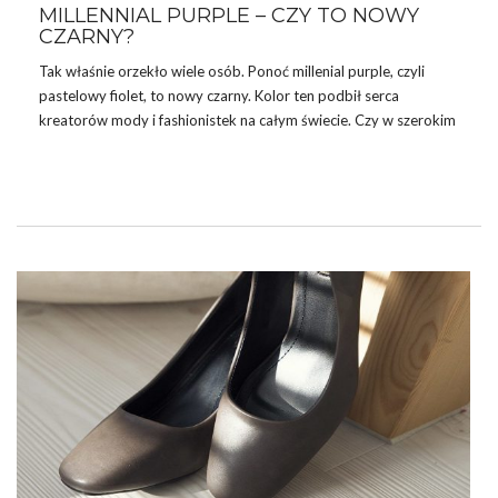
MILLENNIAL PURPLE – CZY TO NOWY
CZARNY?
Tak właśnie orzekło wiele osób. Ponoć millenial purple, czyli
pastelowy fiolet, to nowy czarny. Kolor ten podbił serca
kreatorów mody i fashionistek na całym świecie. Czy w szerokim
asortymencie sklepu internetowego Factoryprice.pl znajdziecie
ciuchy w tym kolorze? Co za pytanie! Oczywiście, że tak.
POZNAJ MILLENNIAL PURPLE I… ZAPROŚ
GO DO SWOJEJ SZAFY
Ten kolor podbił serca wielu osób. Trzeba przyznać, że
pastelowy fiolet prezentuje się wprost doskonale i nie dziwi nas
to, że ubrania w tym kolorze sprzedają się jak przysłowiowe
świeże …