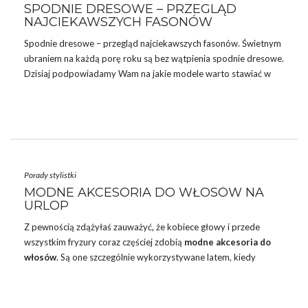
SPODNIE DRESOWE – PRZEGLĄD
NAJCIEKAWSZYCH FASONÓW
Spodnie dresowe – przegląd najciekawszych fasonów. Świetnym
ubraniem na każdą porę roku są bez wątpienia spodnie dresowe.
Dzisiaj podpowiadamy Wam na jakie modele warto stawiać w
sezonie jesień-zima i do jakich stylizacji można je nosić. Zobacz
więc najwygodniejsze spodnie dresowe na ten sezon.
NAJWYGODNIEJSZE SPODNIE DRESOWE
Bez wątpienia
spodnie dresowe
są najwygodniejszym ubraniem
w naszej szafie. Sprawdzają się w stylizacjach na co dzień, do
Porady stylistki
uprawiania sportu, ale często wybieramy je także jako strój do
MODNE AKCESORIA DO WŁOSÓW NA
chodzenia po domu. Uniwersalne dresy powinna mieć w …
URLOP
Z pewnością zdążyłaś zauważyć, że kobiece głowy i przede
wszystkim fryzury coraz częściej zdobią
modne akcesoria do
włosów
. Są one szczególnie wykorzystywane latem, kiedy
chętnie upinamy włosy, by czuć się komfortowo podczas
wysokich temperatur. Nie tylko długie włosy mogą być modnie
czesane i upiększane za pomocą specjalnych akcesoriów.