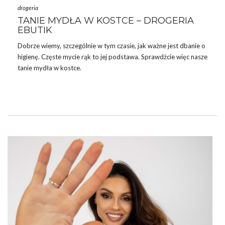
drogeria
TANIE MYDŁA W KOSTCE – DROGERIA
EBUTIK
Dobrze wiemy, szczególnie w tym czasie, jak ważne jest dbanie o
higienę. Częste mycie rąk to jej podstawa. Sprawdźcie więc nasze
tanie mydła w kostce.
JAK PRAWIDŁOWO MYĆ RĘCE – CZEGO
NIE WIESZ W TYM TEMACIE?
Mycie rąk to, wydaje się, tak prosta czynność. Okazuje się
jednak, że sprawia sporo problemów. Nie ma się tu czego
wstydzić, trzeba działać – i poszerzać swoją wiedzę w tym
temacie. Podpowiemy Wam, jak prawidłowo myć ręce. Instrukcja
mycia rąk jest nieco bardziej skomplikowana, niż szybkie …