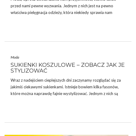
przed nami pewne wyzwania. Jednym z nich jest na pewno
właściwa pielęgnacja odzieży, która niekiedy sprawia nam
problemy. Szczególnie młode i niedoświadczone osoby
zastanawiają się często
jak prać białe ubrania
żeby ich nie
zniszczyć. Dlatego postanowiłyśmy dziś zająć się specjalnie dla
Was tą kwestią i przygotowałyśmy krótki poradnik na ten
temat! Sprawdź jak najszybciej nasze porady i zapomnij raz na
zawsze o dylematach związanych z praniem białych ubrań.
Moda
SUKIENKI KOSZULOWE – ZOBACZ JAK JE
STYLIZOWAĆ
JAK UNIKNĄĆ PUŁAPKI Z BIAŁYCH
Wraz z nadejściem cieplejszych dni zaczynamy rozglądać się za
…
jakimiś ciekawymi sukienkami. Istnieje bowiem kilka fasonów,
które można naprawdę fajnie wystylizować. Jednym z nich są
sukienki
koszulowe, o których mamy ochotę powiedzieć Wam
dziś nieco więcej. Takie sukienki mają najczęściej kołnierzyk,
rękawy z mankietami, które można podwinąć oraz zapięcie na
guziki. Wyglądają jak długie koszule, znane są także pod nazwą
szmizjerki
. Zobaczcie jak nosić sukienki koszulowe, aby
zaskoczyć wszystkich nietuzinkowym wyglądem.