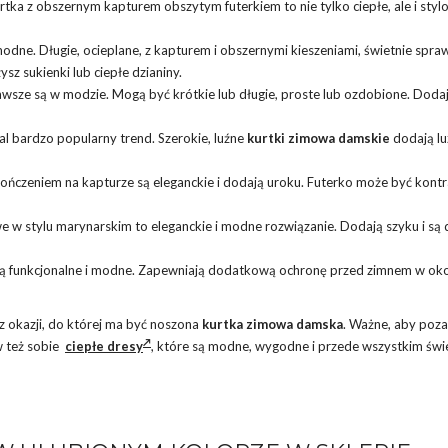
rtka z obszernym kapturem obszytym futerkiem to nie tylko ciepłe, ale i sty
 modne. Długie, ocieplane, z kapturem i obszernymi kieszeniami, świetnie spra
z sukienki lub ciepłe dzianiny.
zawsze są w modzie. Mogą być krótkie lub długie, proste lub ozdobione. Doda
dal bardzo popularny trend. Szerokie, luźne
kurtki zimowa damskie
dodają luz
kończeniem na kapturze są eleganckie i dodają uroku. Futerko może być kont
e w stylu marynarskim to eleganckie i modne rozwiązanie. Dodają szyku i są
a są funkcjonalne i modne. Zapewniają dodatkową ochronę przed zimnem w oko
z okazji, do której ma być noszona
kurtka zimowa damska
. Ważne, aby poz
w też sobie
ciepłe dresy
, które są modne, wygodne i przede wszystkim świ