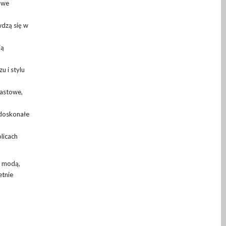
lowe
wdzą się w
ją
u i stylu
rastowe,
 doskonałe
licach
a modą,
etnie