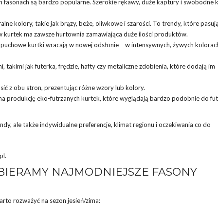
ych fasonach są bardzo popularne. Szerokie rękawy, duże kaptury i swobodne 
alne kolory, takie jak brązy, beże, oliwkowe i szarości. To trendy, które pasuj
ów kurtek ma zawsze
hurtownia
zamawiająca duże ilości produktów.
, puchowe kurtki wracają w nowej odsłonie – w intensywnych, żywych kolorach
, takimi jak futerka, frędzle, hafty czy metaliczne zdobienia, które dodają im
sić z obu stron, prezentując różne wzory lub kolory.
na produkcję eko-futrzanych kurtek, które wyglądają bardzo podobnie do fut
y, ale także indywidualne preferencje, klimat regionu i oczekiwania co do
pl.
BIERAMY NAJMODNIEJSZE FASONY
rto rozważyć na sezon jesień/zima: