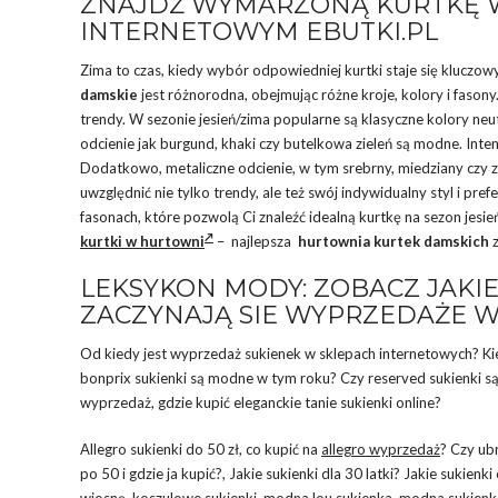
ZNAJDŹ WYMARZONĄ KURTKĘ W
INTERNETOWYM EBUTKI.PL
Zima to czas, kiedy wybór odpowiedniej kurtki staje się kluczow
damskie
jest różnorodna, obejmując różne kroje, kolory i faso
trendy. W sezonie jesień/zima popularne są klasyczne kolory ne
odcienie jak burgund, khaki czy butelkowa zieleń są modne. Inten
Dodatkowo, metaliczne odcienie, w tym srebrny, miedziany czy z
uwzględnić nie tylko trendy, ale też swój indywidualny styl i pref
fasonach, które pozwolą Ci znaleźć idealną kurtkę na sezon jes
kurtki w hurtowni
– najlepsza
hurtownia kurtek damskich
LEKSYKON MODY: ZOBACZ JAKIE
ZACZYNAJĄ SIE WYPRZEDAŻE W
Od kiedy jest wyprzedaż sukienek w sklepach internetowych? Kie
bonprix sukienki są modne w tym roku? Czy reserved sukienki są m
wyprzedaż, gdzie kupić eleganckie tanie sukienki online?
Allegro sukienki do 50 zł, co kupić na
allegro wyprzedaż
? Czy ub
po 50 i gdzie ja kupić?, Jakie sukienki dla 30 latki? Jakie sukie
wiosnę, koszulowe sukienki, modna lou sukienka, modna sukienka 