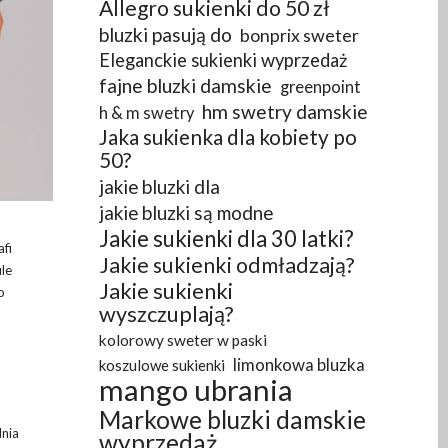
Allegro sukienki do 50 zł
bluzki pasują do
bonprix sweter
Eleganckie sukienki wyprzedaż
fajne bluzki damskie
greenpoint
hm swetry damskie
h & m swetry
Jaka sukienka dla kobiety po
50?
jakie bluzki dla
jakie bluzki są modne
Jakie sukienki dla 30 latki?
afi
Jakie sukienki odmładzają?
ule
Jakie sukienki
o
wyszczuplają?
kolorowy sweter w paski
limonkowa bluzka
koszulowe sukienki
mango ubrania
Markowe bluzki damskie
dnia
wyprzedaż