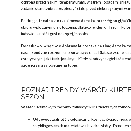
ochrona przed niskimi temperaturami, wiatrem i opadami śniegu 
zadanie skutecznie zabezpieczyć ciało przed niekorzystnymi war
Po drugie,
idealna kurtka zimowa damska
,
https://goo.gl/azY
ubioru widocznym dla otoczenia, dlatego jej design, fason i kol
indywidualność i gust noszącej je osoby.
Dodatkowo,
właściwie dobrana kurteczka na zimę
damska
ma
naszą kondycję i poziom energii w ciągu dnia. Dlatego ważne je
estetycznym, jak i funkcjonalnym. Kiedy skończysz zgłębiać tren
sukienki zara są obecnie na topie.
POZNAJ TRENDY WŚRÓD KURTE
SEZON
W sezonie zimowym możemy zauważyć kilka znaczących trendów
Odpowiedzialność ekologiczna
: Rosnąca świadomość e
recyklingowanych materiałów lub z eko-skóry. Trend ten 