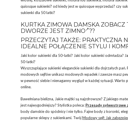
quiosque sukienki? od kiedy jest w quiosque wyprzedaż? czy suk
sukienki dla 50 latki?
KURTKA ZIMOWA DAMSKA ZOBACZ 
DWORZE JEST ZIMNO
??
PRZECZYTAJ TAKŻE: PRAKTYCZNA N
IDEALNE POŁĄCZENIE STYLU I KOM
Jaki kolor sukienki dla 50-latki? Jaki kolor sukienki odmładza? 
50-latki?
Wyszczuplające sukienki eleganckie sukienki dla dojrzałych pań.
modowych sejfów unikasz modowych wpadek i zawsze masz pewno
w pewność siebie i nienaganny wygląd w każdej sytuacji. Warto 
online.
Bawełniana bielizna, Jakie majtki są najzdrowsze? Z jakiego mate
jest najwygodniejszy? Stylistka poleca:
Przesądy sylwestrowe 
body damskie do spódnicy i nie tylko. Fajne body z koronki, ele
popularne sklepy z sukienkami. Twój
Modowy sejf: Jak zabezpi