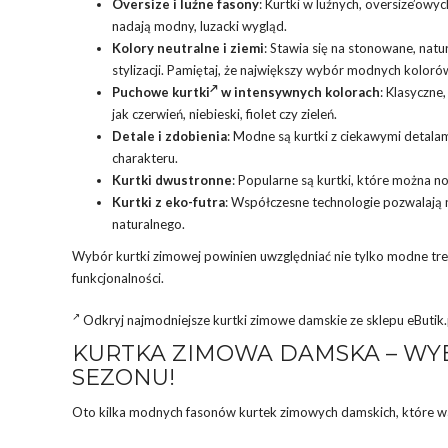
Oversize i luźne fasony
: Kurtki w luźnych, oversize’ow
nadają modny, luzacki wygląd.
Kolory neutralne i ziemi
: Stawia się na stonowane, natur
stylizacji. Pamiętaj, że największy wybór modnych kolor
Puchowe
kurtki
w intensywnych kolorach
: Klasyczne
jak czerwień, niebieski, fiolet czy zieleń.
Detale i zdobienia
: Modne są kurtki z ciekawymi detalami
charakteru.
Kurtki dwustronne
: Popularne są kurtki, które można no
Kurtki z eko-futra
: Współczesne technologie pozwalają 
naturalnego.
Wybór kurtki zimowej powinien uwzględniać nie tylko modne trend
funkcjonalności.
Odkryj najmodniejsze kurtki zimowe damskie ze sklepu eButik.
KURTKA ZIMOWA DAMSKA – WY
SEZONU!
Oto kilka modnych fasonów kurtek zimowych damskich, które wa