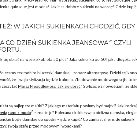
ienka quiosque jest modna? Jakie sa dobbre sukienki na wiosnę? Gdzie kupić 
TEŻ:
W JAKICH SUKIENKACH CHODZIĆ, GDY
A CO DZIEŃ
SUKIENKA JEANSOWA
CZYLI
FORTU.
Jak się ubrać na wesele kobieta 50 plus? Jaka sukienka po 50? jaka długość suk
 Polecamy tez mohito bluzeczki damskie – zobacz alternatywę. Dzięki tej konc
ść, że Twoja stylizacja będzie trafiona. Zbudowanie modowego sejfu to in
przeczytać
Marsz Niepodległości Jak się ubrać
? Stylizacje z nowościami ze skl
riału są najlepsze majtki? Z jakiego materiału powinny być majtki? Jaki rodza
związane z modą
– znacie je? Polecana ekskluzywna bielizna damska, elega
ganckie body damskie do spodni – gdzie kupić? Co zamiast sheinside sukienki 
eczyć swoją szafę przed modowymi wpadkami
?