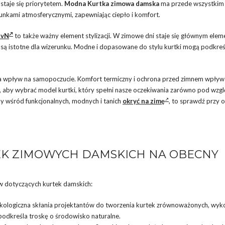
staje się priorytetem.
Modna Kurtka zimowa damska
ma przede wszystkim
unkami atmosferycznymi, zapewniając ciepło i komfort.
bvN
to także ważny element stylizacji. W zimowe dni staje się głównym ele
or są istotne dla wizerunku. Modne i dopasowane do stylu kurtki mogą podkreś
 wpływ na samopoczucie. Komfort termiczny i ochrona przed zimnem wpływ
st, aby wybrać model kurtki, który spełni nasze oczekiwania zarówno pod wz
dy wśród funkcjonalnych, modnych i tanich
okryć na zimę
, to sprawdź przy ok
K ZIMOWYCH DAMSKICH NA OBECNY
 dotyczących kurtek damskich:
kologiczna skłania projektantów do tworzenia kurtek zrównoważonych, wyk
podkreśla troskę o środowisko naturalne.