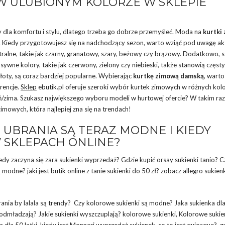
 ULUBIONYM KOLORZE W SKLEPIE
y dla komfortu i stylu, dlatego trzeba go dobrze przemyśleć. Moda na
kurtki
ny. Kiedy przygotowujesz się na nadchodzący sezon, warto wziąć pod uwagę ak
utralne, takie jak czarny, granatowy, szary, beżowy czy brązowy. Dodatkowo,
sywne kolory, takie jak czerwony, zielony czy niebieski, także stanowią częst
łoty, są coraz bardziej popularne. Wybierając
kurtkę zimową damską
, warto
erencje.
Sklep
ebutik.pl oferuje szeroki wybór kurtek zimowych w różnych kolo
ień/zima. Szukasz największego wyboru modeli w hurtowej ofercie? W takim ra
zimowych, która najlepiej zna się na trendach!
 UBRANIA SĄ TERAZ MODNE I KIEDY
 SKLEPACH ONLINE?
dy zaczyna się zara sukienki wyprzedaż? Gdzie kupić orsay sukienki tanio? C
odne? jaki jest butik online z tanie sukienki do 50 zł? zobacz allegro sukien
rania by lalala są trendy? Czy kolorowe sukienki są modne? Jaka sukienka dl
nki odmładzają? Jakie sukienki wyszczuplają? kolorowe sukienki, Kolorowe sukie
dla 50 latki, kiedy jest Monnari wyprzedaż sukienek, co to jest quiosque?, g