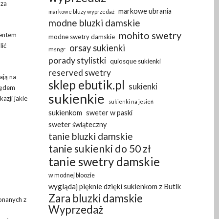
 za
markowe ubrania
markowe bluzy wyprzedaż
modne bluzki damskie
mohito swetry
mentem
modne swetry damskie
lić
orsay sukienki
msngr
porady stylistki
quiosque sukienki
reserved swetry
ają na
sklep ebutik.pl
sukienki
ględem
sukienkie
azji jakie
sukienki na jesień
sukienkom
sweter w paski
sweter świąteczny
tanie bluzki damskie
tanie sukienki do 50 zł
tanie swetry damskie
w modnej bloozie
wyglądaj pięknie dzięki sukienkom z Butik
Zara bluzki damskie
onanych z
Wyprzedaż