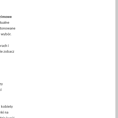
 zimowe
tualne
 stonowane
y wybór.
rach i
zie zobacz
zy
ki
a kobiety
nki na
dzie kupić