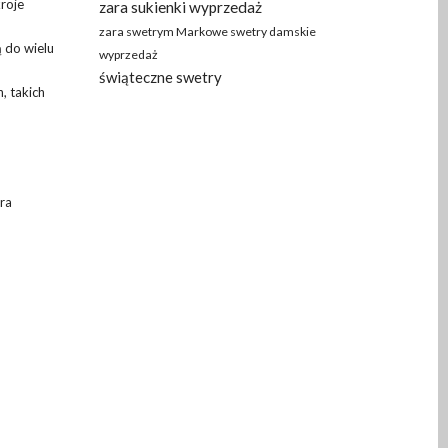
kroje
zara sukienki wyprzedaż
zara swetrym Markowe swetry damskie
ą do wielu
wyprzedaż
świąteczne swetry
, takich
ra