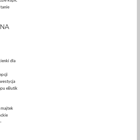
tanie
 NA
ienki dla
epcji
westycja
epu eButik
j majtek
nckie
–