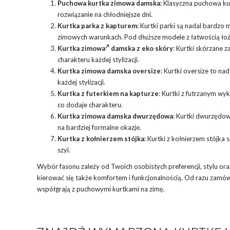
Puchowa kurtka zimowa damska
: Klasyczna puchowa ku
rozwiązanie na chłodniejsze dni.
Kurtka parka z kapturem
: Kurtki parki są nadal bardzo
zimowych warunkach. Pod dłuższe modele z łatwością łożys
Kurtka zimowa
damska z eko skóry
: Kurtki skórzane 
charakteru każdej stylizacji.
Kurtka zimowa damska oversize
: Kurtki oversize to na
każdej stylizacji.
Kurtka z futerkiem na kapturze
: Kurtki z futrzanym wy
co dodaje charakteru.
Kurtka zimowa damska dwurzędowa
: Kurtki dwurzędow
na bardziej formalne okazje.
Kurtka z kołnierzem stójka
: Kurtki z kołnierzem stójk
szyi.
Wybór fasonu zależy od Twoich osobistych preferencji, stylu ora
kierować się także komfortem i funkcjonalnością. Od razu zamó
współgrają z puchowymi kurtkami na zimę.