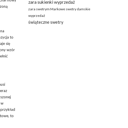
zara sukienki wyprzedaż
czoną
zara swetrym Markowe swetry damskie
o
wyprzedaż
świąteczne swetry
 na
zycja to
aje się
obny wzór
ełnić
usi
teraz
ższonej
 w
 przykład
rtowe, to