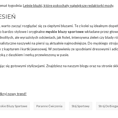
Temat tygodnia:
Letnie bluzki, które pokochały największe redaktorki mody
.
ESIEŃ
w, warto zacząć rozglądać się za ciepłymi bluzami. Te z kolei są idealnym dope
o bardzo stylowe i oryginalne
męskie bluzy sportowe
wkładane przez głowę
itych, ale wyrazistych odcieniach, jak fiolet, intensywna zieleń czy blady r
listyczne naszywki na piersi są aktualnie najmodniejsze. Do męskiego stroju
 z kapturem i kurtki jeansowej. W zestawieniu ze spodniami dresowymi i adi
ką z daszkiem i nerką przewieszoną w pasie.
ąc się gotowymi stylizacjami. Znajdziesz na naszym blogu oraz na stronie sk
dkryj nowy trend!
skie Bluzy Sportowe
Poranne Ćwiczenia
Stój Sportowy
Strój Do Biega