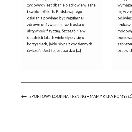
życiowych jest dbanie o zdrowie własne
wymagany
i swoich bliskich. Podstawą tego
się w z
działania powinno być regularne i
odświeży
zdrowe odżywianie oraz troska o
szukasz
aktywność fizyczną. Szczególnie w
modowyc
ostatnich latach wiele słyszy się o
poniewa
korzyściach, jakie płyną z codziennych
zapreze
ćwiczeń. Jest to jest bardzo […]
pracy, k
[…]
SPORTOWY LOOK NA TRENING – MAMY KILKA POMYSŁ