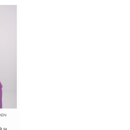
DEN
k są