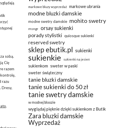
wyglądają
markowe ubrania
markowe bluzy wyprzedaż
modne bluzki damskie
utik
mohito swetry
modne swetry damskie
orzyć
orsay sukienki
ystępnej
msngr
porady stylistki
quiosque sukienki
reserved swetry
sklep ebutik.pl
sukienki
sukienkie
 za sobą.
sukienki na jesień
ją Cię
sukienkom
sweter w paski
óre razem
sweter świąteczny
 kontrolę,
tanie bluzki damskie
d razu
tanie sukienki do 50 zł
. Dresy,
tanie swetry damskie
w modnej bloozie
lato
.
wyglądaj pięknie dzięki sukienkom z Butik
Zara bluzki damskie
Wyprzedaż
echał nowy