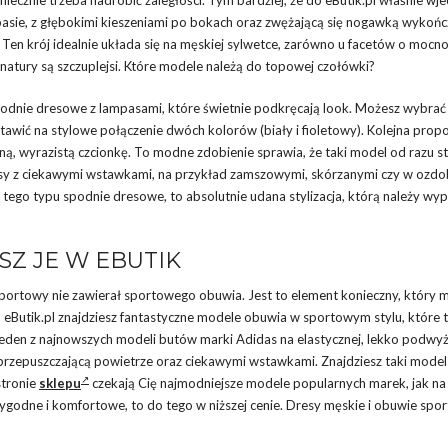
asie, z głębokimi kieszeniami po bokach oraz zwężającą się nogawką wykoń
 Ten krój idealnie układa się na męskiej sylwetce, zarówno u facetów o mocn
 natury są szczuplejsi. Które modele należą do topowej czołówki?
dnie dresowe z lampasami, które świetnie podkręcają look. Możesz wybrać
awić na stylowe połączenie dwóch kolorów (biały i fioletowy). Kolejna propo
ą, wyrazistą czcionkę. To modne zdobienie sprawia, że taki model od razu st
dresy z ciekawymi wstawkami, na przykład zamszowymi, skórzanymi czy w ozd
ą tego typu spodnie dresowe, to absolutnie udana stylizacja, którą należy wyp
SZ JE W EBUTIK
sportowy nie zawierał sportowego obuwia. Jest to element konieczny, który m
pu eButik.pl znajdziesz fantastyczne modele obuwia w sportowym stylu, które 
jeden z najnowszych modeli butów marki Adidas na elastycznej, lekko podwy
rzepuszczającą powietrze oraz ciekawymi wstawkami. Znajdziesz taki model
stronie
sklepu
czekają Cię najmodniejsze modele popularnych marek, jak na
 wygodne i komfortowe, to do tego w niższej cenie. Dresy męskie i obuwie spo