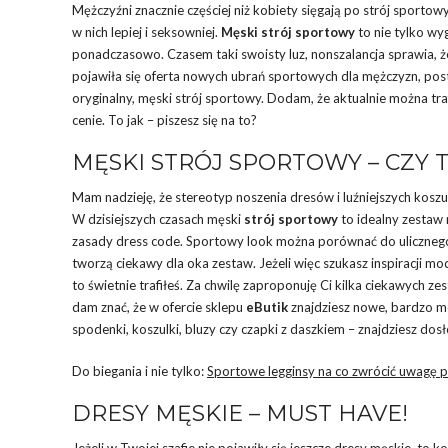
Mężczyźni znacznie częściej niż kobiety sięgają po strój sport
w nich lepiej i seksowniej.
Męski strój sportowy
to nie tylko wyg
ponadczasowo. Czasem taki swoisty luz, nonszalancja sprawia, że 
pojawiła się oferta nowych ubrań sportowych dla mężczyzn, pos
oryginalny, męski strój sportowy. Dodam, że aktualnie można tr
cenie. To jak – piszesz się na to?
MĘSKI STRÓJ SPORTOWY – CZY 
Mam nadzieję, że stereotyp noszenia dresów i luźniejszych kosz
W dzisiejszych czasach męski
strój sportowy
to idealny zestaw 
zasady dress code. Sportowy look można porównać do ulicznego 
tworzą ciekawy dla oka zestaw. Jeżeli więc szukasz inspiracji 
to świetnie trafiłeś. Za chwilę zaproponuję Ci kilka ciekawych 
dam znać, że w ofercie sklepu
eButik
znajdziesz nowe, bardzo mo
spodenki, koszulki, bluzy czy czapki z daszkiem – znajdziesz dos
Do biegania i nie tylko:
Sportowe legginsy na co zwrócić uwagę p
DRESY MĘSKIE – MUST HAVE!
Jeżeli w Twojej szafie nie pojawiły się jeszcze dresy męskie, to 