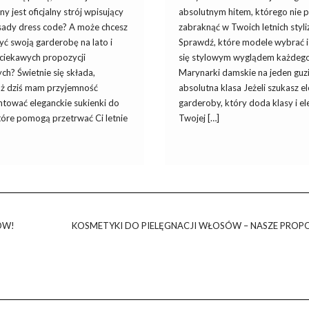
 jest oficjalny strój wpisujący
absolutnym hitem, którego nie 
asady dress code? A może chcesz
zabraknąć w Twoich letnich styli
ć swoją garderobę na lato i
Sprawdź, które modele wybrać i 
 ciekawych propozycji
się stylowym wyglądem każdego
h? Świetnie się składa,
Marynarki damskie na jeden guzi
ż dziś mam przyjemność
absolutna klasa Jeżeli szukasz 
ntować eleganckie sukienki do
garderoby, który doda klasy i el
tóre pomogą przetrwać Ci letnie
Twojej […]
ÓW!
KOSMETYKI DO PIELĘGNACJI WŁOSÓW – NASZE PROP