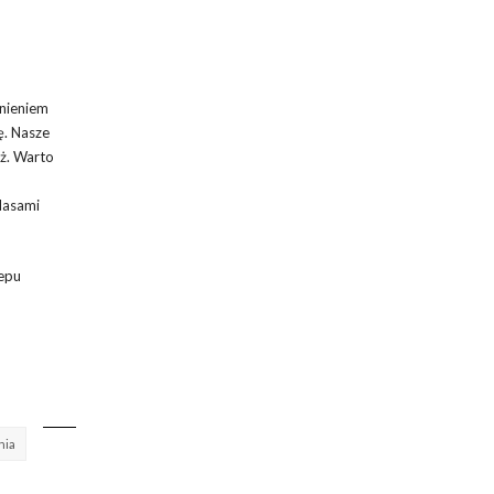
łnieniem
. Nasze
óż. Warto
dasami
lepu
nia