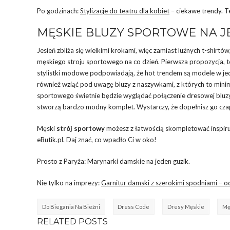
Po godzinach:
Stylizacje do teatru dla kobiet
– ciekawe trendy. 
MĘSKIE BLUZY SPORTOWE NA J
Jesień zbliża się wielkimi krokami, więc zamiast luźnych t-shirtó
męskiego stroju sportowego na co dzień. Pierwsza propozycja, t
stylistki modowe podpowiadają, że hot trendem są modele w jednol
również wziąć pod uwagę bluzy z naszywkami, z których to minima
sportowego świetnie będzie wyglądać połączenie dresowej bluzy
stworzą bardzo modny komplet. Wystarczy, że dopełnisz go czap
Męski
strój sportowy
możesz z łatwością skompletować inspiruj
eButik.pl. Daj znać, co wpadło Ci w oko!
Prosto z Paryża: Marynarki damskie na jeden guzik.
Nie tylko na imprezy:
Garnitur damski z szerokimi spodniami – o
Do Biegania Na Bieżni
Dress Code
Dresy Męskie
Mę
RELATED POSTS