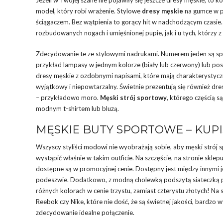
model, który robi wrażenie. Stylowe
dresy męskie
na gumce w p
ściągaczem. Bez wątpienia to gorący hit w nadchodzącym czasie.
rozbudowanych nogach i umięśnionej pupie, jak i u tych, którzy z
Zdecydowanie te ze stylowymi nadrukami. Numerem jeden są spo
przykład lampasy w jednym kolorze (biały lub czerwony) lub post
dresy męskie z ozdobnymi napisami, które mają charakterystyczn
wyjątkowy i niepowtarzalny. Świetnie prezentują się również 
– przykładowo moro.
Męski strój sportowy
, którego częścią s
modnym t-shirtem lub bluzą.
MĘSKIE BUTY SPORTOWE – KUPI
Wszyscy styliści modowi nie wyobrażają sobie, aby męski strój 
wystąpić właśnie w takim outficie. Na szczęście, na stronie skle
dostępne są w promocyjnej cenie. Dostępny jest między innymi 
podeszwie. Dodatkowo, z modną cholewką podszytą siateczką p
różnych kolorach w cenie trzystu, zamiast czterystu złotych! Na 
Reebok czy Nike, które nie dość, że są świetnej jakości, bardzo
zdecydowanie idealne połączenie.