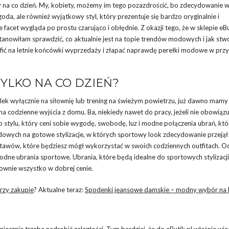
owy na co dzień. My, kobiety, możemy im tego pozazdrościć, bo zdecydowanie 
oda, ale również wyjątkowy styl, który prezentuje się bardzo oryginalnie i
facet wygląda po prostu czarująco i obłędnie. Z okazji tego, że w sklepie eB
tanowiłam sprawdzić, co aktualnie jest na topie trendów modowych i jak stw
afić na letnie końcówki wyprzedaży i złapać naprawdę perełki modowe w prz
TYLKO NA CO DZIEŃ?
ulek wyłącznie na siłownię lub trening na świeżym powietrzu, już dawno mamy
na codzienne wyjścia z domu. Ba, niekiedy nawet do pracy, jeżeli nie obowiązu
stylu, który ceni sobie wygodę, swobodę, luz i modne połączenia ubrań, kt
modowych na gotowe stylizacje, w których sportowy look zdecydowanie przejął
zestawów, które będziesz mógł wykorzystać w swoich codziennych outfitach. O
dne ubrania sportowe. Ubrania, które będą idealne do sportowych stylizacji
łownie wszystko w dobrej cenie.
rzy zakupie
? Aktualne teraz:
Spodenki jeansowe damskie – modny wybór na 
koniecznie trzeba nadrobić zaległości. Tym bardziej, że do eButik.pl właśnie wj