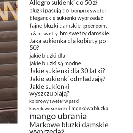
Allegro sukienki do 50 zł
bluzki pasują do
bonprix sweter
Eleganckie sukienki wyprzedaż
fajne bluzki damskie
greenpoint
hm swetry damskie
h & m swetry
Jaka sukienka dla kobiety po
50?
jakie bluzki dla
jakie bluzki są modne
Jakie sukienki dla 30 latki?
Jakie sukienki odmładzają?
Jakie sukienki
wyszczuplają?
kolorowy sweter w paski
limonkowa bluzka
koszulowe sukienki
mango ubrania
Markowe bluzki damskie
wyprzedaż