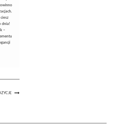
powinno
zacjach.
ciesz
 dnia!
k –
elementu
egancji
OZYCJE