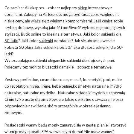
Co zamiast Ali ekspres – zobacz najlepszy
sklep
internetowy z
ubraniami. Zakupy na Ali Express mogą być kuszące ze względu na
niskie ceny, ale wiążą się z wieloma kompromisami. Jeśli cenisz sobie
szybką dostawę, wysoką jakość i możliwość wyboru najmodniejszych
stylizacji, Butik online to idealna alternatywa.
Jaki kolor sukienki dla
50-latki
? Jaki kolor
sukienki
odmładza? Jak się ubrać na wesele
kobieta 50 plus? Jaka sukienka po 50? jaka długość sukienki dla 50-
latki?
Wyszczuplające sukienki eleganckie sukienki dla dojrzałych pań.
Polecamy tez mohito bluzeczki damskie – zobacz alternatywę.
Zestawy perfection, cosmetics cocos, masaż, kosmetyki, pod, make
up revolution, nivea, lirene, hebe online,kosmetyki naturalne, mydło
naturalne, naturalne mydełka. Naturalne składniki mydełka zapewnią
Ci nie tylko ucztę dla zmysłów, ale także delikatne oczyszczanie oraz
odpowiednie nawilżenie skóry szczególnie w okresie jesienno-
zimowym.
Posiadaczki wanny będą mogły zanurzyć się w gęstej pianie i stworzyć
w ten prosty sposób SPA we własnym domu! Nie masz wanny?