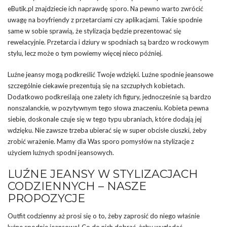
eButik.pl znajdziecie ich naprawdę sporo. Na pewno warto zwrócić
uwagę na boyfriendy z przetarciami czy aplikacjami. Takie spodnie
same w sobie sprawią, że stylizacja będzie prezentować się
rewelacyjnie. Przetarcia i dziury w spodniach są bardzo w rockowym
stylu, lecz może o tym powiemy więcej nieco później.
Luźne jeansy mogą podkreślić Twoje wdzięki. Luźne spodnie jeansowe
szczególnie ciekawie prezentują się na szczupłych kobietach.
Dodatkowo podkreślają one zalety ich figury, jednocześnie są bardzo
nonszalanckie, w pozytywnym tego słowa znaczeniu. Kobieta pewna
siebie, doskonale czuje się w tego typu ubraniach, które dodają jej
wdzięku. Nie zawsze trzeba ubierać się w super obcisłe ciuszki, żeby
zrobić wrażenie. Mamy dla Was sporo pomysłów na stylizacje z
użyciem luźnych spodni jeansowych.
LUŹNE JEANSY W STYLIZACJACH
CODZIENNYCH – NASZE
PROPOZYCJE
Outfit codzienny aż prosi się o to, żeby zaprosić do niego właśnie
luźne spodnie jeansowe! Co do nich dobrać, żeby wyglądać