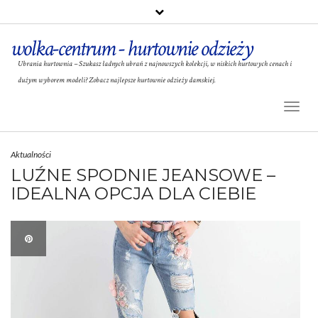
wolka-centrum - hurtownie odzieży
Ubrania hurtownia – Szukasz ładnych ubrań z najnowszych kolekcji, w niskich hurtowych cenach i
dużym wyborem modeli? Zobacz najlepsze hurtownie odzieży damskiej.
Toggl
Naviga
Aktualności
LUŹNE SPODNIE JEANSOWE –
IDEALNA OPCJA DLA CIEBIE