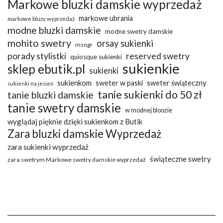
Markowe bluzki damskie wyprzedaż
markowe ubrania
markowe bluzy wyprzedaż
modne bluzki damskie
modne swetry damskie
mohito swetry
orsay sukienki
msngr
porady stylistki
reserved swetry
quiosque sukienki
sukienkie
sklep ebutik.pl
sukienki
sukienkom
sweter w paski
sweter świąteczny
sukienki na jesień
tanie sukienki do 50 zł
tanie bluzki damskie
tanie swetry damskie
w modnej bloozie
wyglądaj pięknie dzięki sukienkom z Butik
Zara bluzki damskie Wyprzedaż
zara sukienki wyprzedaż
świąteczne swetry
zara swetrym Markowe swetry damskie wyprzedaż