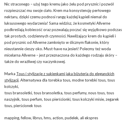
Nic straconego – użyj tego kremu jako żelu pod prysznic i pozwól
rozpieszczać mu swoje ciało. Krem ma konsystencję perłowego
nektaru, dzięki czemu podnosi rangę każdej kąpieli niemal do
luksusowego wydarzenia! Sama widzisz, że kosmetyki Allverne
podkreślają kobiecość oraz pozwalają poczuć się wyjątkowo podczas
tak prostych, codziennych czynności. Nawilżający krem do kąpieli i
pod prysznic od Allverne zamknięto w ślicznym flakonie, który
nieustannie cieszy oko. Must-have na jesień! Polecmy też woda
micelarna Allverne – jest przeznaczona do każdego rodzaju skóry –
także do wrażliwej czy naczynkowej.
Marka
Tous i stylizacje z sukienkami jaka biżuteria do eleganckich
stylizacji
. Alternatywa dla torebka tous, modne torebki tous, tous
kolczyki,
tous bransoletki, tous bransoletka, tous perfumy, nous tous, tous
naszyjnik, tous perfum, tous pierścionki, tous kolczyki misie, zegarek
tous, pierścionek tous
mapping, fellow, librus, hms, action, pudelek, ali ekspres