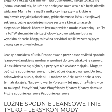
Elegancka okazja czasami wymaga odświętnego stroju. Zdarza się
jednak czasami tak, że luźne spodnie jeansowe wcale nie będą niemile
widziane. Mamy tu na myśli randkę czy imprezę – w klubie, u
znajomych czy jakąkolwiek inną, gdzie nie musisz iść w koktajlowej
sukience. Luźne spodnie jeansowe zestaw z którąś z naszych
eleganckich bluzek. Może to być na przykład model z koronką – co Ty
na to? W eleganckiej stylizacji obowiązkowo widzimy
buty
na
wysokim obcasie. Mogą to być na przykład szpilki w zwracającym
uwagę czerwonym kolorze.
Jeansy damskie w eButik. Proponowane przez nasze stylistki spodnie
jeansowe damskie są modne, wygodne i do tego atrakcyjne cenowo.
U nas ubierzesz się pięknie, a przy tym nie wydasz majątku. Mogą to
być luźne spodnie jeansowe, może być coś dopasowanego. Do tego
odpowiednia bluzka, dodatki – i możesz czuć się swobodnie, a przy
tym atrakcyjnie. Na pewno warto Polecamy też
mapping
stylu – co
to takiego? #boyfriend jeans #boyfriendy #jeansy #jeansy damskie
#luźne spodnie jeansowe #spodnie jeansowe
LUŹNE SPODNIE JEANSOWE I NIE
TYLKO – LEKSYKON MODY