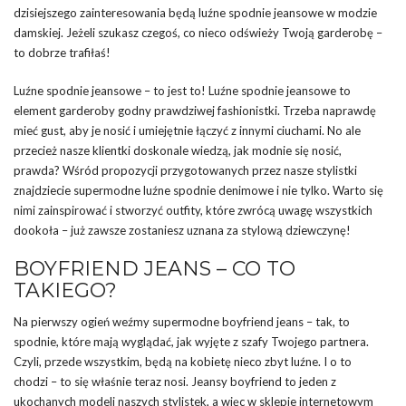
dzisiejszego zainteresowania będą luźne spodnie jeansowe w modzie
damskiej. Jeżeli szukasz czegoś, co nieco odświeży Twoją garderobę –
to dobrze trafiłaś!
Luźne spodnie jeansowe – to jest to! Luźne spodnie jeansowe to
element garderoby godny prawdziwej fashionistki. Trzeba naprawdę
mieć gust, aby je nosić i umiejętnie łączyć z innymi ciuchami. No ale
przecież nasze klientki doskonale wiedzą, jak modnie się nosić,
prawda? Wśród propozycji przygotowanych przez nasze stylistki
znajdziecie supermodne luźne spodnie denimowe i nie tylko. Warto się
nimi zainspirować i stworzyć outfity, które zwrócą uwagę wszystkich
dookoła – już zawsze zostaniesz uznana za stylową dziewczynę!
BOYFRIEND JEANS – CO TO
TAKIEGO?
Na pierwszy ogień weźmy supermodne boyfriend jeans – tak, to
spodnie, które mają wyglądać, jak wyjęte z szafy Twojego partnera.
Czyli, przede wszystkim, będą na kobietę nieco zbyt luźne. I o to
chodzi – to się właśnie teraz nosi. Jeansy boyfriend to jeden z
ukochanych modeli naszych stylistek, a więc w sklepie internetowym