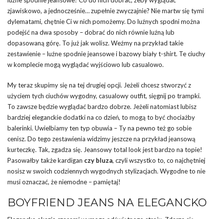
zjawiskowo, a jednocześnie… zupełnie zwyczajnie? Nie martw się tymi
dylematami, chętnie Ci w nich pomożemy. Do luźnych spodni można
podejść na dwa sposoby – dobrać do nich równie luźną lub
dopasowaną górę. To już jak wolisz. Weźmy na przykład takie
zestawienie – luźne spodnie jeansowe i bazowy biały t-shirt. Te ciuchy
w komplecie mogą wyglądać wyjściowo lub casualowo.
My teraz skupimy się na tej drugiej opcji. Jeżeli chcesz stworzyć z
użyciem tych ciuchów wygodny, casualowy outfit, sięgnij po trampki.
To zawsze będzie wyglądać bardzo dobrze. Jeżeli natomiast lubisz
bardziej eleganckie dodatki na co dzień, to mogą to być chociażby
balerinki. Uwielbiamy ten typ obuwia – Ty na pewno też go sobie
cenisz. Do tego zestawienia widzimy jeszcze na przykład jeansową
kurteczkę. Tak, zgadza się. Jeansowy total look jest bardzo na topie!
Pasowałby także kardigan
czy bluza
, czyli wszystko to, co najchętniej
nosisz w swoich codziennych wygodnych stylizacjach. Wygodne to nie
musi oznaczać, że niemodne – pamiętaj!
BOYFRIEND JEANS NA ELEGANCKO