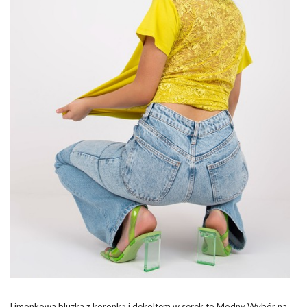
Limonkowa bluzka z koronką i dekoltem w serek to Modny Wybór na