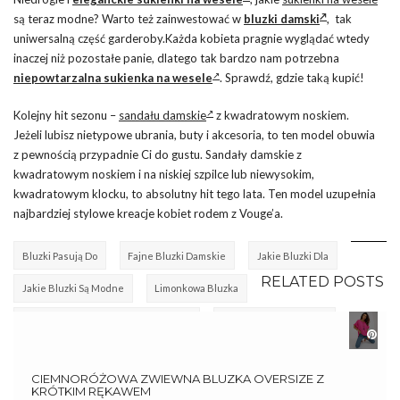
są teraz modne? Warto też zainwestować w
bluzki damski
, tak
uniwersalną część garderoby.
Każda kobieta pragnie wyglądać wtedy
inaczej niż pozostałe panie, dlatego tak bardzo nam potrzebna
niepowtarzalna sukienka na wesele
. Sprawdź, gdzie taką kupić!
Kolejny hit sezonu –
sandału damskie
z kwadratowym noskiem.
Jeżeli lubisz nietypowe ubrania, buty i akcesoria, to ten model obuwia
z pewnością przypadnie Ci do gustu. Sandały damskie z
kwadratowym noskiem i na niskiej szpilce lub niewysokim,
kwadratowym klocku, to absolutny hit tego lata. Ten model uzupełnia
najbardziej stylowe kreacje kobiet rodem z Vouge’a.
Bluzki Pasują Do
Fajne Bluzki Damskie
Jakie Bluzki Dla
RELATED POSTS
Jakie Bluzki Są Modne
Limonkowa Bluzka
Markowe Bluzki Damskie Wyprzedaż
Modne Bluzki Damskie
Tanie Bluzki Damskie
Zara Bluzki Damskie Wyprzedaż
CIEMNORÓŻOWA ZWIEWNA BLUZKA OVERSIZE Z
KRÓTKIM RĘKAWEM