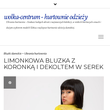
wolka-centrum - hurtownie odzieży
Ubrania hurtownia – Szukasz ładnych ubrań z najnowszych kolekcji, w niskich hurtowych cenach i
dużym wyborem modeli? Zobacz najlepsze hurtownie odzieży damskiej.
Toggl
Naviga
Bluzki damskie
~
Ubrania hurtownia
LIMONKOWA BLUZKA Z
KORONKĄ I DEKOLTEM W SEREK