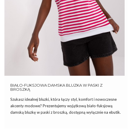
BIAŁO-FUKSJOWA DAMSKA BLUZKA W PASKI Z
BROSZKĄ
Szukasz idealnej bluzki, która łączy styl, komfort i nowoczesne
akcenty modowe? Prezentujemy wyjątkową biało-fuksjową
damską bluzkę w paski z broszką, dostępną wyłącznie na ebutik.
To nie tylko odzież, ale symbol elegancji, który doskonale
wpisuje się w aktualne trendy. By być na czasie i czuć się […]