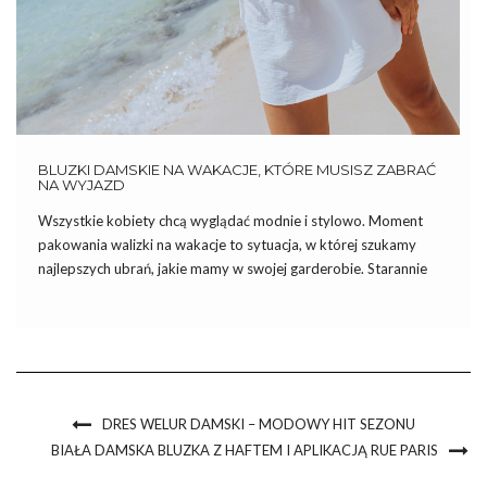
BLUZKI DAMSKIE NA WAKACJE, KTÓRE MUSISZ ZABRAĆ
NA WYJAZD
Wszystkie kobiety chcą wyglądać modnie i stylowo. Moment
pakowania walizki na wakacje to sytuacja, w której szukamy
najlepszych ubrań, jakie mamy w swojej garderobie. Starannie
dobieramy poszczególne elementy, by każdego dnia
prezentować się wyjątkowo. Nieważne, czy swoje wakacje
spędzasz nad morzem, w górach, czy zagranicą […]
DRES WELUR DAMSKI – MODOWY HIT SEZONU
BIAŁA DAMSKA BLUZKA Z HAFTEM I APLIKACJĄ RUE PARIS