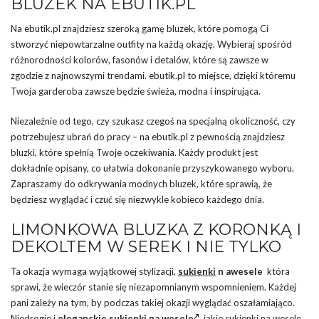
BLUZEK NA EBUTIK.PL
Na ebutik.pl znajdziesz szeroką gamę bluzek, które pomogą Ci
stworzyć niepowtarzalne outfity na każdą okazję. Wybieraj spośród
różnorodności kolorów, fasonów i detalów, które są zawsze w
zgodzie z najnowszymi trendami. ebutik.pl to miejsce, dzięki któremu
Twoja garderoba zawsze będzie świeża, modna i inspirująca.
Niezależnie od tego, czy szukasz czegoś na specjalną okoliczność, czy
potrzebujesz ubrań do pracy – na ebutik.pl z pewnością znajdziesz
bluzki, które spełnią Twoje oczekiwania. Każdy produkt jest
dokładnie opisany, co ułatwia dokonanie przyszykowanego wyboru.
Zapraszamy do odkrywania modnych bluzek, które sprawią, że
będziesz wyglądać i czuć się niezwykle kobieco każdego dnia.
LIMONKOWA BLUZKA Z KORONKĄ I
DEKOLTEM W SEREK I NIE TYLKO
Ta okazja wymaga wyjątkowej stylizacji,
sukienki
n awesele
która
sprawi, że wieczór stanie się niezapomnianym wspomnieniem. Każdej
pani zależy na tym, by podczas takiej okazji wyglądać oszałamiająco.
Niedrogie i
eleganckie sukienki na wesele
, j
akie
sukienki na wesele