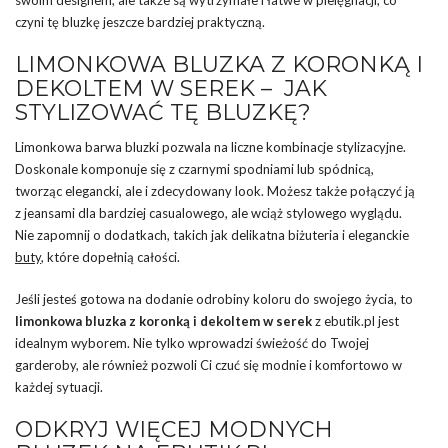
swoim designem, ale także są wytrzymałe i łatwe w pielęgnacji, co
czyni tę bluzkę jeszcze bardziej praktyczną.
LIMONKOWA BLUZKA Z KORONKĄ I
DEKOLTEM W SEREK – JAK
STYLIZOWAĆ TĘ BLUZKĘ?
Limonkowa barwa bluzki pozwala na liczne kombinacje stylizacyjne.
Doskonale komponuje się z czarnymi spodniami lub spódnicą,
tworząc elegancki, ale i zdecydowany look. Możesz także połączyć ją
z jeansami dla bardziej casualowego, ale wciąż stylowego wyglądu.
Nie zapomnij o dodatkach, takich jak delikatna biżuteria i eleganckie
buty
, które dopełnią całości.
Jeśli jesteś gotowa na dodanie odrobiny koloru do swojego życia, to
limonkowa bluzka z koronką i dekoltem w serek
z ebutik.pl jest
idealnym wyborem. Nie tylko wprowadzi świeżość do Twojej
garderoby, ale również pozwoli Ci czuć się modnie i komfortowo w
każdej sytuacji.
ODKRYJ WIĘCEJ MODNYCH