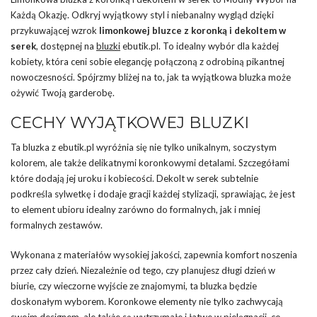
Każdą Okazję. Odkryj wyjątkowy styl i niebanalny wygląd dzięki
przykuwającej wzrok
limonkowej bluzce z koronką i dekoltem w
serek
, dostępnej na
bluzki
ebutik.pl. To idealny wybór dla każdej
kobiety, która ceni sobie elegancję połączoną z odrobiną pikantnej
nowoczesności. Spójrzmy bliżej na to, jak ta wyjątkowa bluzka może
ożywić Twoją garderobę.
CECHY WYJĄTKOWEJ BLUZKI
Ta bluzka z ebutik.pl wyróżnia się nie tylko unikalnym, soczystym
kolorem, ale także delikatnymi koronkowymi detalami. Szczegółami
które dodają jej uroku i kobiecości. Dekolt w serek subtelnie
podkreśla sylwetkę i dodaje gracji każdej stylizacji, sprawiając, że jest
to element ubioru idealny zarówno do formalnych, jak i mniej
formalnych zestawów.
Wykonana z materiałów wysokiej jakości, zapewnia komfort noszenia
przez cały dzień. Niezależnie od tego, czy planujesz długi dzień w
biurie, czy wieczorne wyjście ze znajomymi, ta bluzka będzie
doskonałym wyborem. Koronkowe elementy nie tylko zachwycają