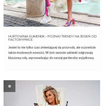
HURTOWNIA SUKIENEK – POZNAJ TRENDY NA JESIEŃ OD
FACTORYPRICE
Jesień to nie tylko czas zmieniającej się przyrody, ale oczywiście
także modowych nowości. W tym sezonie sukienki odgrywają
kluczową rolę, wprowadzając do naszej garderoby wyjątkową
kobiecość i elegancję. W tym wpisie blogowym przedstawimy
najnowsze trendy na jesień związane z sukienkami i dlaczego
warto zaopatrzyć swój […]