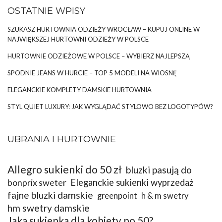
OSTATNIE WPISY
SZUKASZ HURTOWNIA ODZIEŻY WROCŁAW – KUPUJ ONLINE W
NAJWIĘKSZEJ HURTOWNI ODZIEŻY W POLSCE
HURTOWNIE ODZIEŻOWE W POLSCE – WYBIERZ NAJLEPSZĄ
SPODNIE JEANS W HURCIE – TOP 5 MODELI NA WIOSNĘ
ELEGANCKIE KOMPLETY DAMSKIE HURTOWNIA
STYL QUIET LUXURY: JAK WYGLĄDAĆ STYLOWO BEZ LOGOTYPÓW?
UBRANIA I HURTOWNIE
Allegro sukienki do 50 zł
bluzki pasują do
bonprix sweter
Eleganckie sukienki wyprzedaż
fajne bluzki damskie
greenpoint
h & m swetry
hm swetry damskie
Jaka sukienka dla kobiety po 50?