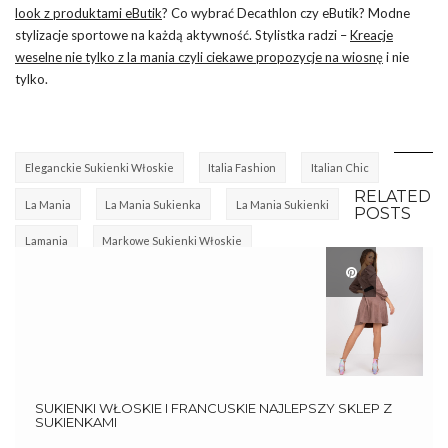
look z produktami eButik
? Co wybrać Decathlon czy eButik? Modne
stylizacje sportowe na każdą aktywność. Stylistka radzi –
Kreacje
weselne nie tylko z la mania czyli ciekawe propozycje na wiosnę
i nie
tylko.
Eleganckie Sukienki Włoskie
Italia Fashion
Italian Chic
RELATED
La Mania
La Mania Sukienka
La Mania Sukienki
POSTS
Lamania
Markowe Sukienki Włoskie
Sukienki Włoskie I Francuskie
Włoskie Ubrania
SUKIENKI WŁOSKIE I FRANCUSKIE NAJLEPSZY SKLEP Z
SUKIENKAMI