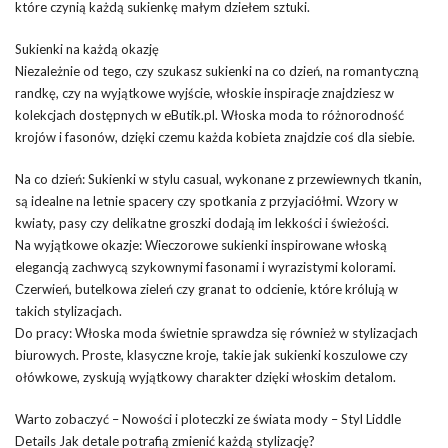
które czynią każdą sukienkę małym dziełem sztuki.
Sukienki na każdą okazję
Niezależnie od tego, czy szukasz sukienki na co dzień, na romantyczną
randkę, czy na wyjątkowe wyjście, włoskie inspiracje znajdziesz w
kolekcjach dostępnych w eButik.pl. Włoska moda to różnorodność
krojów i fasonów, dzięki czemu każda kobieta znajdzie coś dla siebie.
Na co dzień: Sukienki w stylu casual, wykonane z przewiewnych tkanin,
są idealne na letnie spacery czy spotkania z przyjaciółmi. Wzory w
kwiaty, pasy czy delikatne groszki dodają im lekkości i świeżości.
Na wyjątkowe okazje: Wieczorowe sukienki inspirowane włoską
elegancją zachwycą szykownymi fasonami i wyrazistymi kolorami.
Czerwień, butelkowa zieleń czy granat to odcienie, które królują w
takich stylizacjach.
Do pracy: Włoska moda świetnie sprawdza się również w stylizacjach
biurowych. Proste, klasyczne kroje, takie jak sukienki koszulowe czy
ołówkowe, zyskują wyjątkowy charakter dzięki włoskim detalom.
Warto zobaczyć – Nowości i ploteczki ze świata mody – Styl Liddle
Details Jak detale potrafią zmienić każdą stylizację?