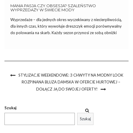
MANIA PASJA CZY OBSESJA? SZALEŃSTWO
WYPRZEDAŻY W ŚWIECIE MODY
Wyprzedaże – dla jednych okres wyczekiwany z niecierpliwością,
dla innych czas, który wywołuje dreszczyk emocji porównywalny
do polowania na skarb. Każdy sezon przynosi ze sobą obniżki
cen, a tym samym szansę na zdobycie wymarzonych elementów
garderoby w atrakcyjnych cenach. Ale czy to tylko niewinna
pasja, […]
STYLIZACJE WEEKENDOWE: 3 CHWYTY NA MODNY LOOK
ROZPINANA BLUZA DAMSKA W OFERCIE HURTOWEJ –
DOŁĄCZ JĄ DO SWOJEJ OFERTY!
Szukaj
Szukaj