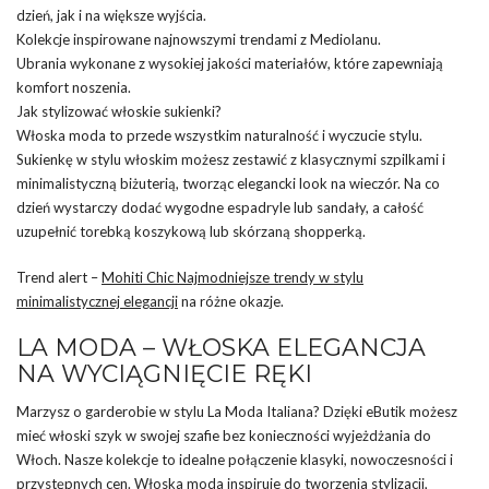
dzień, jak i na większe wyjścia.
Kolekcje inspirowane najnowszymi trendami z Mediolanu.
Ubrania wykonane z wysokiej jakości materiałów, które zapewniają
komfort noszenia.
Jak stylizować włoskie sukienki?
Włoska moda to przede wszystkim naturalność i wyczucie stylu.
Sukienkę w stylu włoskim możesz zestawić z klasycznymi szpilkami i
minimalistyczną biżuterią, tworząc elegancki look na wieczór. Na co
dzień wystarczy dodać wygodne espadryle lub sandały, a całość
uzupełnić torebką koszykową lub skórzaną shopperką.
Trend alert –
Mohiti Chic Najmodniejsze trendy w stylu
minimalistycznej elegancji
na różne okazje.
LA MODA – WŁOSKA ELEGANCJA
NA WYCIĄGNIĘCIE RĘKI
Marzysz o garderobie w stylu La Moda Italiana? Dzięki eButik możesz
mieć włoski szyk w swojej szafie bez konieczności wyjeżdżania do
Włoch. Nasze kolekcje to idealne połączenie klasyki, nowoczesności i
przystępnych cen. Włoska moda inspiruje do tworzenia stylizacji,