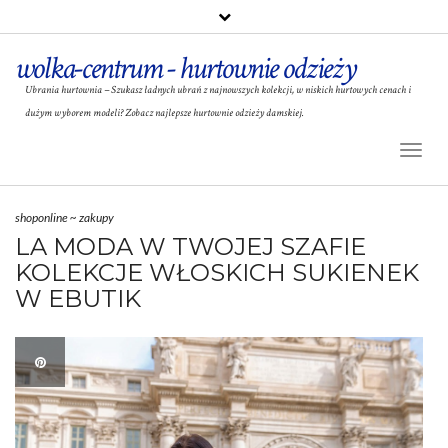
wolka-centrum - hurtownie odzieży
Ubrania hurtownia – Szukasz ładnych ubrań z najnowszych kolekcji, w niskich hurtowych cenach i
dużym wyborem modeli? Zobacz najlepsze hurtownie odzieży damskiej.
Toggl
Naviga
shoponline
~
zakupy
LA MODA W TWOJEJ SZAFIE
KOLEKCJE WŁOSKICH SUKIENEK
W EBUTIK