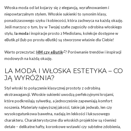
Włoska moda od lat kojarzy się z elegancją, wyrafinowaniem i
niepowtarzalnym stylem. Włoskie sukienki to synonim klasy,
ponadczasowego szyku i kobiecości, która zachwyca na każdą okazję.
Jeśli marzysz o tym, by w Twojej szafie zagościły odrobina włoskiego
stylu,
la moda
i inspiracje prosto z Mediolanu, kolekcje dostępne w
eButik.pl (lub po prostu eButik) są stworzone właśnie dla Ciebie!
Warto przeczytać:
HM czy eButik
? Porównanie trendów i inspiracji
modowych na każdą okazję.
LA MODA I WŁOSKA ESTETYKA – CO
JĄ WYRÓŻNIA?
Styl włoski to połączenie klasycznej prostoty z odrobiną
ekstrawagancji. Włoskie sukienki uwodzą perfekcyjnymi krojami,
które podkreślają sylwetkę, a jednocześnie zapewniają komfort
noszenia. Materiały najwyższej jakości, takie jak jedwab, len czy
wysokogatunkowa bawełna, nadają im lekkości i luksusowego
charakteru. Charakterystyczne dla włoskich projektów są również
detale – delikatne hafty, koronkowe wstawki czy subtelne zdobienia,