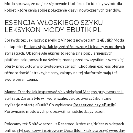
Moda sprawia, że czujesz się pewnie i kobieco. To idealny wybór dla
kobiet, które cenią sobie połączenie klasy i nowoczesnych trendów.
ESENCJA WŁOSKIEGO SZYKU
LEKSYKON MODY EBUTIK.PL
Sprawdź też Jak łączyć perełki z Vinted z nowościami z eButik? Moda
na tapecie:
Pasjans stylu Jak łączyć różne wzory i tekstury w modnych
stylizacjach
. Obecnie Ale ekpres to jedna z najpopularniejszych
platform zakupowych na świecie, znana przede wszystkim z szerokiej
oferty produktów w przystępnych cenach. Choć alien express oferuje
różnorodność i atrakcyjne ceny, zakupy na tej platformie mają też
swoje ograniczenia.
Mango Trends: Jak inspirować się kolekcjami Mangos przy tworzeniu
stylizacji
. Zaras Style w Twojej szafie: Jak odtworzyć ikoniczne
stylizacje z ofertą eButik? Co wybierasz
Resserved czy eButik
Porównanie modowych propozycji na nadchodzący sezon.
Polecamy też 5 hitów sezonu z Reserved, które znajdziesz w sklepach
online.
Styl sportowy inspirowany Deca thlon – jak stworzyć wygodny