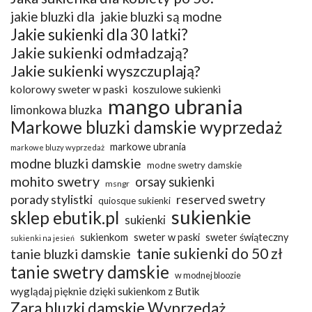
jakie bluzki dla
jakie bluzki są modne
Jakie sukienki dla 30 latki?
Jakie sukienki odmładzają?
Jakie sukienki wyszczuplają?
kolorowy sweter w paski
koszulowe sukienki
mango ubrania
limonkowa bluzka
Markowe bluzki damskie wyprzedaż
markowe ubrania
markowe bluzy wyprzedaż
modne bluzki damskie
modne swetry damskie
mohito swetry
orsay sukienki
msngr
porady stylistki
reserved swetry
quiosque sukienki
sukienkie
sklep ebutik.pl
sukienki
sukienkom
sweter w paski
sweter świąteczny
sukienki na jesień
tanie sukienki do 50 zł
tanie bluzki damskie
tanie swetry damskie
w modnej bloozie
wyglądaj pięknie dzięki sukienkom z Butik
Zara bluzki damskie Wyprzedaż