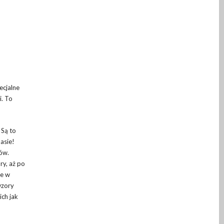
ecjalne
i. To
 Są to
asie!
tów.
ry, aż po
ze w
wzory
ich jak