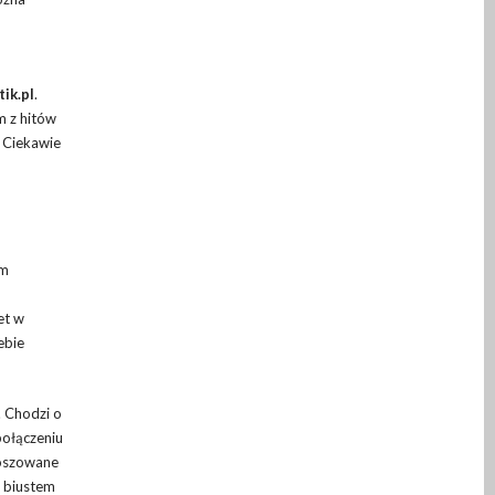
ik.pl
.
m z hitów
 Ciekawie
om
et w
ebie
. Chodzi o
połączeniu
loszowane
d biustem