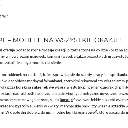
.
brać?
PL – MODELE NA WSZYSTKIE OKAZJE!
pl
oferuje ponadto różne rodzaje kreacji, przeznaczone na co dzień oraz na sp
 w nowy sezon majówek, komunii i wesel, a także pozostałych uroczystośc
poszukaj idealnego modelu dla siebie.
ór sukienek na co dzień, które sprawdzą się do szkoły, pracy i na spotkania.
ałów, ozdobione modnymi falbankami, szerokimi rękawami czy wiązaniem w p
zwłaszcza
kolekcja sukienek we wzory w
eButik.pl
, pełna różnorakich prin
ostaci i nadruki roślinne, przez abstrakcyjne i geometryczne nowoczesne wzo
d rozpoczęciem nowego sezonu, sklep
lansuje
zwiewne lekkie sukienki oversi
rzede wszystkim sukienki w kwiaty, marynarskie paski czy właśnie azteckie 
i. W ciepłe dni dobierz do nich modne
kurtki jeansowe
, które pasują do n