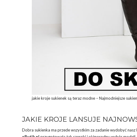
jakie kroje sukienek są teraz modne – Najmodniejsze sukienk
JAKIE KROJE LANSUJE NAJNOWS
Dobra sukienka ma przede wszystkim za zadanie wydobyć nasz ko
eButik.pl
przygotowała tak szeroki i różnorodny wybór modeli, 