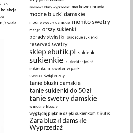
ednak
markowe ubrania
markowe bluzy wyprzedaż
a
kolekcja
modne bluzki damskie
 po
mohito swetry
modne swetry damskie
rują wiele
orsay sukienki
msngr
porady stylistki
quiosque sukienki
reserved swetry
sklep ebutik.pl
sukienki
sukienkie
sukienki na jesień
sukienkom
sweter w paski
sweter świąteczny
tanie bluzki damskie
tanie sukienki do 50 zł
tanie swetry damskie
w modnej bloozie
wyglądaj pięknie dzięki sukienkom z Butik
Zara bluzki damskie
Wyprzedaż