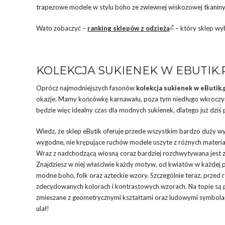
trapezowe modele w stylu boho ze zwiewnej wiskozowej tkaniny
Wato zobaczyć –
ranking sklepów z odzieżą
– który sklep wy
KOLEKCJA SUKIENEK W EBUTIK.
Oprócz najmodniejszych fasonów
kolekcja sukienek w eButik.
okazje. Mamy końcówkę karnawału, poza tym niedługo wkroczymy
będzie więc idealny czas dla modnych sukienek, dlatego już dziś 
Wiedz, że sklep eButik oferuje przede wszystkim bardzo duży wyb
wygodne, nie krępujące ruchów modele uszyte z różnych materi
Wraz z nadchodzącą wiosną coraz bardziej rozchwytywana jest 
Znajdziesz w niej właściwie każdy motyw, od kwiatów w każdej p
modne boho, folk oraz azteckie wzory. Szczególnie teraz, prze
zdecydowanych kolorach i kontrastowych wzorach. Na topie są p
zmieszane z geometrycznymi kształtami oraz ludowymi symbolam
ulał!