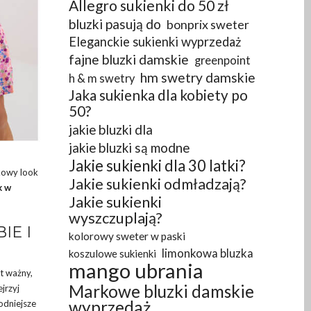
Allegro sukienki do 50 zł
bluzki pasują do
bonprix sweter
Eleganckie sukienki wyprzedaż
fajne bluzki damskie
greenpoint
hm swetry damskie
h & m swetry
Jaka sukienka dla kobiety po
50?
jakie bluzki dla
jakie bluzki są modne
Jakie sukienki dla 30 latki?
kowy look
Jakie sukienki odmładzają?
k w
Jakie sukienki
wyszczuplają?
IE I
kolorowy sweter w paski
limonkowa bluzka
koszulowe sukienki
mango ubrania
t ważny,
Markowe bluzki damskie
jrzyj
wyprzedaż
odniejsze