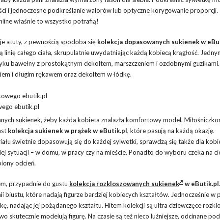
 i jednoczesne podkreślanie walorów lub optyczne korygowanie proporcji.
line właśnie to wszystko potrafią!
oje atuty, z pewnością spodoba się
kolekcja dopasowanych sukienek w eBut
 linię całego ciała, skrupulatnie uwydatniając każdą kobiecą krągłość. Jedny
yku bawełny z prostokątnym dekoltem, marszczeniem i ozdobnymi guzikami.
ciem i długim rękawem oraz dekoltem w łódkę.
wego ebutik.pl
wanych sukienek, żeby każda kobieta znalazła komfortowy model. Miłośniczk
ast
kolekcja sukienek w prążek w eButik.pl
, które pasują na każdą okazję.
łu świetnie dopasowują się do każdej sylwetki, sprawdzą się także dla kobi
ej sytuacji – w domu, w pracy czy na mieście. Ponadto do wyboru czeka na ci
biony odcień.
em, przypadnie do gustu
kolekcja rozkloszowanych sukienek
w eButik.pl
i biustu, które nadają figurze bardziej kobiecych kształtów. Jednocześnie w 
ę, nadając jej pożądanego kształtu. Hitem kolekcji są ultra dziewczęce rozk
o skutecznie modelują figurę. Na czasie są też nieco luźniejsze, odcinane po