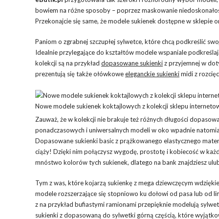
bowiem na różne sposoby – poprzez maskowanie niedoskonałości
Przekonajcie się same, że modele sukienek dostępne w sklepie on
Paniom o zgrabnej szczupłej sylwetce, które chcą podkreślić sw
Idealnie przylegające do kształtów modele wspaniale podkreślają
kolekcji są na przykład
dopasowane sukienki
z przyjemnej w dot
prezentują się także ołówkowe
eleganckie sukienki
midi z rozcię
Nowe modele sukienek koktajlowych z kolekcji sklepu interneto
Zauważ, że w kolekcji nie brakuje też różnych długości dopaso
ponadczasowych i uniwersalnych modeli w oko wpadnie natomi
Dopasowane sukienki basic z prążkowanego elastycznego materia
ciąży! Dzięki nim połączysz wygodę, prostotę i kobiecość w każd
mnóstwo kolorów tych sukienek, dlatego na bank znajdziesz ulu
Tym z was, które kojarzą sukienkę z mega dziewczęcym wdzięki
modele rozszerzające się stopniowo ku dołowi od pasa lub od lini
z na przykład bufiastymi ramionami przepięknie modelują sylwetk
sukienki z dopasowaną do sylwetki górną częścią, które wyjątkow