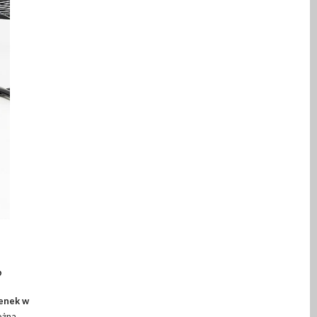
?
ienek w
ożna