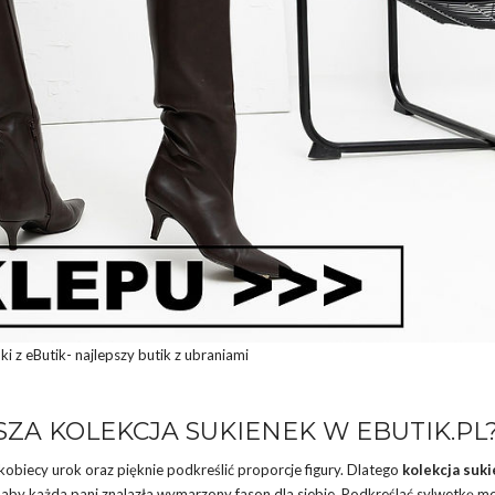
i z eButik- najlepszy butik z ubraniami
ZA KOLEKCJA SUKIENEK W EBUTIK.PL
biecy urok oraz pięknie podkreślić proporcje figury. Dlatego
kolekcja suk
aby każda pani znalazła wymarzony fason dla siebie. Podkreślać sylwetkę m