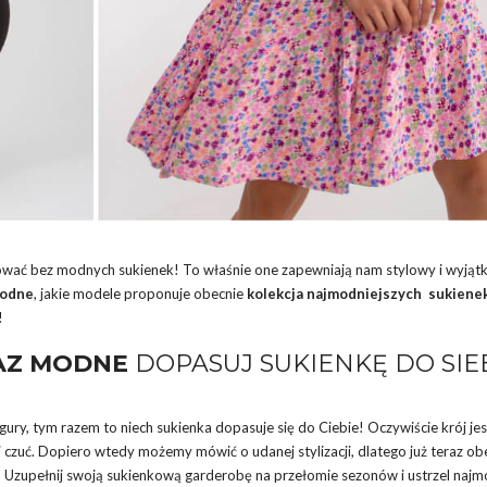
wać bez modnych sukienek! To właśnie one zapewniają nam stylowy i wyjąt
modne
, jakie modele proponuje obecnie
kolekcja najmodniejszych sukiene
!
RAZ MODNE
DOPASUJ SUKIENKĘ DO SIEB
ry, tym razem to niech sukienka dopasuje się do Ciebie! Oczywiście krój jes
czuć. Dopiero wtedy możemy mówić o udanej stylizacji, dlatego już teraz obe
! Uzupełnij swoją sukienkową garderobę na przełomie sezonów i ustrzel najm