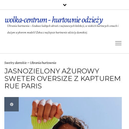
wolka-centrum - hurtownie odzieży
Ubrania hurtownia – Szukasz ładnych ubrań z najnowszych kolekcji, w niskich hurtowych cenach i
dużym wyborem modeli? Zobacz najlepsze hurtownie odzieży damskiej.
Toggl
Naviga
Swetry damskie
~
Ubrania hurtownia
JASNOZIELONY AŻUROWY
SWETER OVERSIZE Z KAPTUREM
RUE PARIS