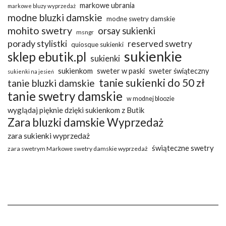
markowe ubrania
markowe bluzy wyprzedaż
modne bluzki damskie
modne swetry damskie
mohito swetry
orsay sukienki
msngr
porady stylistki
reserved swetry
quiosque sukienki
sukienkie
sklep ebutik.pl
sukienki
sukienkom
sweter w paski
sweter świąteczny
sukienki na jesień
tanie sukienki do 50 zł
tanie bluzki damskie
tanie swetry damskie
w modnej bloozie
wyglądaj pięknie dzięki sukienkom z Butik
Zara bluzki damskie Wyprzedaż
zara sukienki wyprzedaż
świąteczne swetry
zara swetrym Markowe swetry damskie wyprzedaż