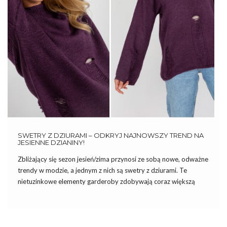
SWETRY Z DZIURAMI – ODKRYJ NAJNOWSZY TREND NA
JESIENNE DZIANINY!
Zbliżający się sezon jesień/zima przynosi ze sobą nowe, odważne
trendy w modzie, a jednym z nich są swetry z dziurami. Te
nietuzinkowe elementy garderoby zdobywają coraz większą
popularność, wprowadzając świeżość i nieco buntowniczego
charakteru do klasycznych, zimowych stylizacji. Swetry z
dziurami łączą w sobie komfort […]