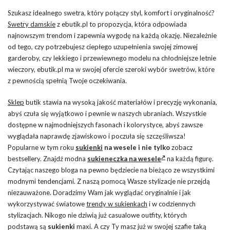
Szukasz idealnego swetra, który połączy styl, komfort i oryginalność?
Swetry damskie
z ebutik.pl to propozycja, która odpowiada
najnowszym trendom i zapewnia wygodę na każdą okazję. Niezależnie
od tego, czy potrzebujesz ciepłego uzupełnienia swojej zimowej
garderoby, czy lekkiego i przewiewnego modelu na chłodniejsze letnie
wieczory, ebutik.pl ma w swojej ofercie szeroki wybór swetrów, które
z pewnością spełnią Twoje oczekiwania.
Sklep
butik stawia na wysoką jakość materiałów i precyzję wykonania,
abyś czuła się wyjątkowo i pewnie w naszych ubraniach. Wszystkie
dostępne w najmodniejszych fasonach i kolorystyce, abyś zawsze
wyglądała naprawdę zjawiskowo i poczuła się szczęśliwsza!
Popularne w tym roku
sukienki
na wesele i nie tylko
zobacz
bestsellery. Znajdź modna
sukieneczka na wesele
na każdą figurę.
Czytając naszego bloga na pewno będziecie na bieżąco ze wszystkimi
modnymi tendencjami. Z naszą pomocą Wasze stylizacje nie przejdą
niezauważone. Doradzimy Wam jak wyglądać oryginalnie i jak
wykorzystywać światowe
trendy w sukienkach
i w codziennych
stylizacjach. Nikogo nie dziwią już casualowe outfity, których
podstawą są
sukienki
maxi. A czy Ty masz już w swojej szafie taką