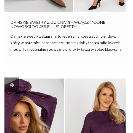
DAMSKIE SWETRY Z DZIURAMI – WŁĄCZ MODNE
NOWOŚCI DO JESIENNEJ OFERTY!
Damskie swetry z dziurami to jeden z najgorętszych trendów,
który w ostatnich sezonach szturmem zdobył serca miłośniczek
mody. Te niebanalne i odważne projekty łączą w sobie klasyczny
komfort swetra z nutą ekstrawagancji, co sprawia, że są chętnie
wybierane przez kobiety, które pragną wyróżnić się w […]