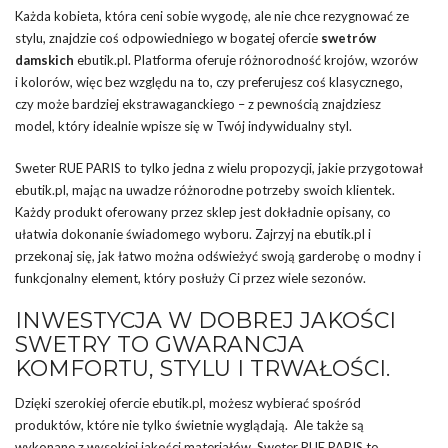
Każda kobieta, która ceni sobie wygodę, ale nie chce rezygnować ze
stylu, znajdzie coś odpowiedniego w bogatej ofercie
swetrów
damskich
ebutik.pl. Platforma oferuje różnorodność krojów, wzorów
i kolorów, więc bez względu na to, czy preferujesz coś klasycznego,
czy może bardziej ekstrawaganckiego – z pewnością znajdziesz
model, który idealnie wpisze się w Twój indywidualny styl.
Sweter RUE PARIS to tylko jedna z wielu propozycji, jakie przygotował
ebutik.pl, mając na uwadze różnorodne potrzeby swoich klientek.
Każdy produkt oferowany przez sklep jest dokładnie opisany, co
ułatwia dokonanie świadomego wyboru. Zajrzyj na ebutik.pl i
przekonaj się, jak łatwo można odświeżyć swoją garderobę o modny i
funkcjonalny element, który posłuży Ci przez wiele sezonów.
INWESTYCJA W DOBREJ JAKOŚCI
SWETRY TO GWARANCJA
KOMFORTU, STYLU I TRWAŁOŚCI.
Dzięki szerokiej ofercie ebutik.pl, możesz wybierać spośród
produktów, które nie tylko świetnie wyglądają. Ale także są
wykonane z wysokiej jakości materiałów. Sweter RUE PARIS to