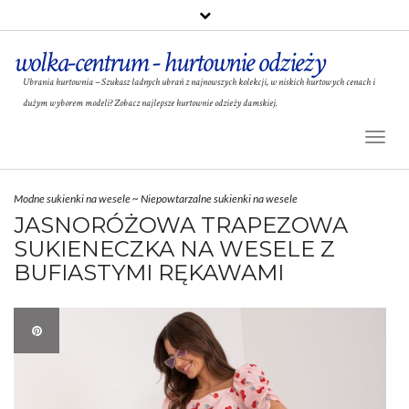
wolka-centrum - hurtownie odzieży
Ubrania hurtownia – Szukasz ładnych ubrań z najnowszych kolekcji, w niskich hurtowych cenach i
dużym wyborem modeli? Zobacz najlepsze hurtownie odzieży damskiej.
Toggl
Naviga
Modne sukienki na wesele
~
Niepowtarzalne sukienki na wesele
JASNORÓŻOWA TRAPEZOWA
SUKIENECZKA NA WESELE Z
BUFIASTYMI RĘKAWAMI