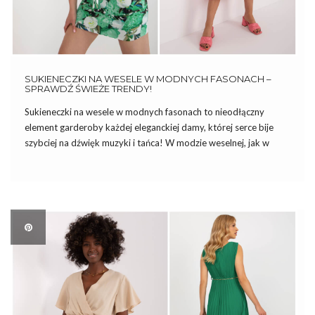
SUKIENECZKI NA WESELE W MODNYCH FASONACH –
SPRAWDŹ ŚWIEŻE TRENDY!
Sukieneczki na wesele w modnych fasonach to nieodłączny
element garderoby każdej eleganckiej damy, której serce bije
szybciej na dźwięk muzyki i tańca! W modzie weselnej, jak w
kalejdoskopie, co sezon pojawiają się nowe trendy, a wybór
idealnej sukienki może być wyzwaniem. Od klasycznych fasonów
po […]