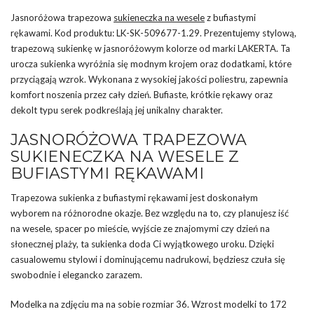
Jasnoróżowa trapezowa
sukieneczka na wesele
z bufiastymi
rękawami. Kod produktu: LK-SK-509677-1.29. Prezentujemy stylową,
trapezową sukienkę w jasnoróżowym kolorze od marki LAKERTA. Ta
urocza sukienka wyróżnia się modnym krojem oraz dodatkami, które
przyciągają wzrok. Wykonana z wysokiej jakości poliestru, zapewnia
komfort noszenia przez cały dzień. Bufiaste, krótkie rękawy oraz
dekolt typu serek podkreślają jej unikalny charakter.
JASNORÓŻOWA TRAPEZOWA
SUKIENECZKA NA WESELE Z
BUFIASTYMI RĘKAWAMI
Trapezowa sukienka z bufiastymi rękawami jest doskonałym
wyborem na różnorodne okazje. Bez względu na to, czy planujesz iść
na wesele, spacer po mieście, wyjście ze znajomymi czy dzień na
słonecznej plaży, ta sukienka doda Ci wyjątkowego uroku. Dzięki
casualowemu stylowi i dominującemu nadrukowi, będziesz czuła się
swobodnie i elegancko zarazem.
Modelka na zdjęciu ma na sobie rozmiar 36. Wzrost modelki to 172