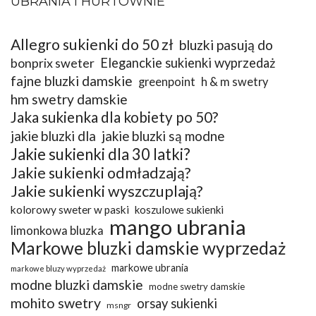
UBRANIA I HURTOWNIE
Allegro sukienki do 50 zł
bluzki pasują do
bonprix sweter
Eleganckie sukienki wyprzedaż
fajne bluzki damskie
greenpoint
h & m swetry
hm swetry damskie
Jaka sukienka dla kobiety po 50?
jakie bluzki dla
jakie bluzki są modne
Jakie sukienki dla 30 latki?
Jakie sukienki odmładzają?
Jakie sukienki wyszczuplają?
kolorowy sweter w paski
koszulowe sukienki
mango ubrania
limonkowa bluzka
Markowe bluzki damskie wyprzedaż
markowe ubrania
markowe bluzy wyprzedaż
modne bluzki damskie
modne swetry damskie
mohito swetry
orsay sukienki
msngr