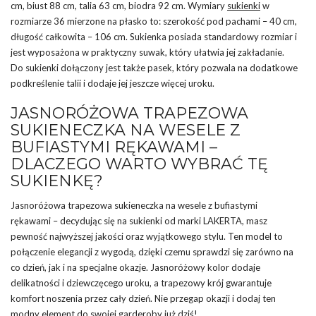
cm, biust 88 cm, talia 63 cm, biodra 92 cm. Wymiary
sukienki
w
rozmiarze 36 mierzone na płasko to: szerokość pod pachami – 40 cm,
długość całkowita – 106 cm. Sukienka posiada standardowy rozmiar i
jest wyposażona w praktyczny suwak, który ułatwia jej zakładanie.
Do sukienki dołączony jest także pasek, który pozwala na dodatkowe
podkreślenie talii i dodaje jej jeszcze więcej uroku.
JASNORÓŻOWA TRAPEZOWA
SUKIENECZKA NA WESELE Z
BUFIASTYMI RĘKAWAMI –
DLACZEGO WARTO WYBRAĆ TĘ
SUKIENKĘ?
Jasnoróżowa trapezowa sukieneczka na wesele z bufiastymi
rękawami – decydując się na sukienki od marki LAKERTA, masz
pewność najwyższej jakości oraz wyjątkowego stylu. Ten model to
połączenie elegancji z wygodą, dzięki czemu sprawdzi się zarówno na
co dzień, jak i na specjalne okazje. Jasnoróżowy kolor dodaje
delikatności i dziewczęcego uroku, a trapezowy krój gwarantuje
komfort noszenia przez cały dzień. Nie przegap okazji i dodaj ten
modny element do swojej garderoby już dziś!