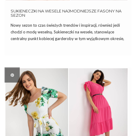
SUKIENECZKI NA WESELE NAJMODNIEJSZE FASONY NA
SEZON
Nowy sezon to czas świeżych trendów i inspiracji, również jeśli
chodzi o modę weselną. Sukieneczki na wesele, stanowiące
centralny punkt kobiecej garderoby w tym wyjątkowym okresie,
przechodzą nieustannie metamorfozę pod wpływem
zmieniających się gustów i kreatywności projektantów.
Znalezienie idealnej sukienki na nowy sezon to prawdziwa […]