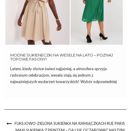
MODNE SUKIENECZKI NA WESELE NA LATO – POZNAJ
TOPOWE FASONY!
Latem, kiedy słońce świeci najjaśniej, a atmosfera sprzyja
radosnym celebracjom, wesela stają się jednym z
najważniejszych wydarzeń towarzyskich! Wybór odpowiedniej
sukienki na taką okazję jest kluczowy, aby czuć się komfortowo i
wyglądać olśniewająco. Modne sukieneczki na wesele na lato
oferują szeroki wachlarz fasonów, kolorów i […]
FUKSJOWO-ZIELONA SUKIENKA NA RAMIĄCZKACH RUE PARIS
MAXI SUKIENKA Z PRINTEM – DAJ SIĘ OCZAROWAĆ NASZYM