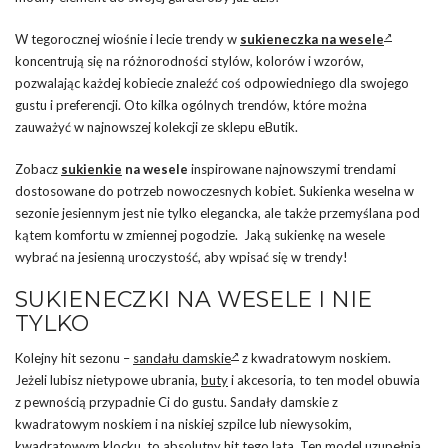
W tegorocznej wiośnie i lecie trendy w
sukieneczka na wesele
koncentrują się na różnorodności stylów, kolorów i wzorów,
pozwalając każdej kobiecie znaleźć coś odpowiedniego dla swojego
gustu i preferencji. Oto kilka ogólnych trendów, które można
zauważyć w najnowszej kolekcji ze sklepu eButik.
Zobacz
sukienkie
na wesele
inspirowane najnowszymi trendami
dostosowane do potrzeb nowoczesnych kobiet. Sukienka weselna w
sezonie jesiennym jest nie tylko elegancka, ale także przemyślana pod
kątem komfortu w zmiennej pogodzie. Jaką sukienkę na wesele
wybrać na jesienną uroczystość, aby wpisać się w trendy!
SUKIENECZKI NA WESELE I NIE
TYLKO
Kolejny hit sezonu –
sandału damskie
z kwadratowym noskiem.
Jeżeli lubisz nietypowe ubrania,
buty
i akcesoria, to ten model obuwia
z pewnością przypadnie Ci do gustu. Sandały damskie z
kwadratowym noskiem i na niskiej szpilce lub niewysokim,
kwadratowym klocku, to absolutny hit tego lata. Ten model uzupełnia