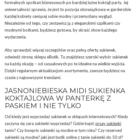
formalnych spotkań biznesowych po bardziej luźne koktajl party. Jej
uniwersalność sprawia, że jest to pozycja obowiązkowa w garderobie
każdej kobiety ceniącej sobie modny i przemyślany wygląd.
Niezależnie od tego, czy zestawisz ją z eleganckimi szpilkami czy
modnymi botkami, będziesz gotowa, by skraść show każdego
wydarzenia.
Aby sprawdzić więcej szczegółów oraz pełną ofertę sukienek,
odwiedź stronę sklepu eButik. Tu znajdziesz szeroki wybór sukienek
na każdą okazję – od casualowych po te idealne na wielkie wyjścia.
Dzięki regularnym aktualizacjom asortymentu, zawsze będziesz na
czasie z najnowszymi trendami.
JASNONIEBIESKA MIDI SUKIENKA
KOKTAJLOWA W PANTERKĘ Z
PASKIEM I NIE TYLKO
Od kiedy jest wyprzedaż sukienek w sklepach internetowych? Kiedy
zaczyna się zara sukienki wyprzedaż? Gdzie kupić
orsay sukienki
tanio? Czy bonprix sukienki są modne w tym roku? Czy reserved
sukienki są modne? jaki jest butik online z tanie sukienki do 50 zł?