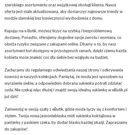
szerokiego asortymentu oraz wyjątkowej obsługi klienta. Nasza
oferta jest stale aktualizowana, aby dostarczyć najnowsze trendy w
modzie damskiej bez konieczności wychodzenia z domu.
Kupując na e Butik, możesz liczyć na szybką i bezproblemową
dostawę. Ponadto, oferujemy dogodne opcje zwrotu i wymiany, co
obniża ryzyko związane z zakupami online. Dbamy o to, by nasz
asortyment był dostępny w przystępnych cenach, dzięki czemu każda
kobieta może znaleźć coś dla siebie bez względu na budżet.
Zachęcamy do regularnego odwiedzania naszej strony i odkrywania
nowości w naszych kolekcjach. Pamiętaj, że moda jest sposobem na
wyrażenie siebie, a odpowiednio dobrana sukienka potrafi zdziałać
cuda. Nie czekaj więc dłużej i znajdź swoją idealną sukienkę w eButik.pl
już dziś!
Zainwestuj w swoją szafę z eButik, gdzie moda łączy się z komfortem i
stylem. Twoja nowa jasnoniebieska midi sukienka koktajlowa w
panterkę z paskiem czeka, by dodać blasku każdej okazji. Zapraszamy
do zakupów!