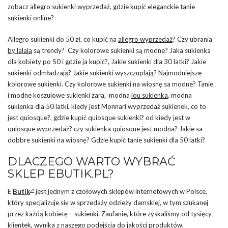
zobacz allegro sukienki wyprzedaż, gdzie kupić eleganckie tanie
sukienki online?
Allegro sukienki do 50 zł, co kupić na
allegro wyprzedaż
? Czy ubrania
by lalala
są trendy? Czy kolorowe sukienki są modne? Jaka sukienka
dla kobiety po 50 i gdzie ja kupić?, Jakie sukienki dla 30 latki? Jakie
sukienki odmładzają? Jakie sukienki wyszczuplają? Najmodniejsze
kolorowe sukienki. Czy kolorowe sukienki na wiosnę sa modne? Tanie
i modne koszulowe sukienki zara, modna
lou sukienka
, modna
sukienka dla 50 latki, kiedy jest Monnari wyprzedaż sukienek, co to
jest quiosque?, gdzie kupić quiosque sukienki? od kiedy jest w
quiosque wyprzedaż? czy sukienka quiosque jest modna? Jakie sa
dobbre sukienki na wiosnę? Gdzie kupić tanie sukienki dla 50 latki?
DLACZEGO WARTO WYBRAĆ
SKLEP EBUTIK.PL?
E
Butik
jest jednym z czołowych sklepów internetowych w Polsce,
który specjalizuje się w sprzedaży odzieży damskiej, w tym szukanej
przez każdą kobietę – sukienki. Zaufanie, które zyskaliśmy od tysięcy
klientek, wynika z naszego podejścia do jakości produktów,