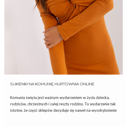
SUKIENKI NA KOMUNIĘ HURTOWNIA ONLINE
Komunia święta jest ważnym wydarzeniem w życiu dziecka,
rodziców, chrzestnych i całej reszty rodziny. To wydarzenie tak
istotne, że część sklepów decyduje się nawet na wyodrębnienie
kolekcji sukienek na komunię. Dzisiaj omawiamy dla Was
najciekawsze modele i podpowiadamy jakie sukienki na komunię
kupić hurtowo online. […]