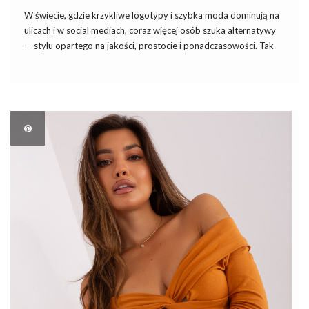
W świecie, gdzie krzykliwe logotypy i szybka moda dominują na
ulicach i w social mediach, coraz więcej osób szuka alternatywy
— stylu opartego na jakości, prostocie i ponadczasowości. Tak
powstał trend „quiet luxury”, który stawia na elegancję bez
epatowania marką. To filozofia ubierania się, w […]