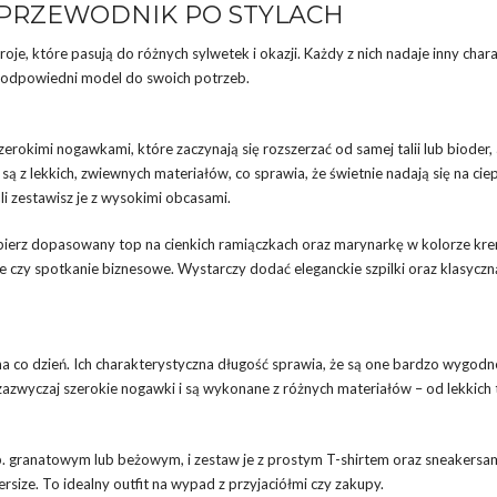
 PRZEWODNIK PO STYLACH
je, które pasują do różnych sylwetek i okazji. Każdy z nich nadaje inny char
ać odpowiedni model do swoich potrzeb.
szerokimi nogawkami, które zaczynają się rozszerzać od samej talii lub bioder,
ą z lekkich, zwiewnych materiałów, co sprawia, że świetnie nadają się na ciep
li zestawisz je z wysokimi obcasami.
 dobierz dopasowany top na cienkich ramiączkach oraz marynarkę w kolorze 
cie czy spotkanie biznesowe. Wystarczy dodać eleganckie szpilki oraz klasyczn
 na co dzień. Ich charakterystyczna długość sprawia, że są one bardzo wygodne
 zazwyczaj szerokie nogawki i są wykonane z różnych materiałów – od lekkich 
np. granatowym lub beżowym, i zestaw je z prostym T-shirtem oraz sneakersam
size. To idealny outfit na wypad z przyjaciółmi czy zakupy.