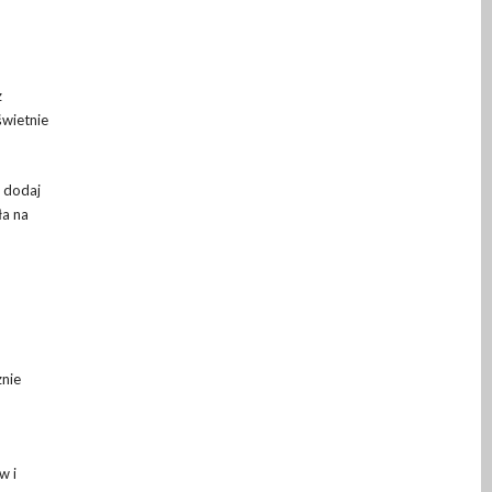
z
świetnie
o dodaj
ła na
znie
w i