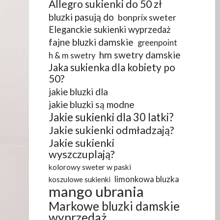
Allegro sukienki do 50 zł
bluzki pasują do
bonprix sweter
Eleganckie sukienki wyprzedaż
fajne bluzki damskie
greenpoint
hm swetry damskie
h & m swetry
Jaka sukienka dla kobiety po
50?
jakie bluzki dla
jakie bluzki są modne
Jakie sukienki dla 30 latki?
Jakie sukienki odmładzają?
Jakie sukienki
wyszczuplają?
kolorowy sweter w paski
limonkowa bluzka
koszulowe sukienki
mango ubrania
Markowe bluzki damskie
wyprzedaż