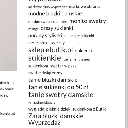
markowe ubrania
markowe bluzy wyprzedaż
modne bluzki damskie
mohito swetry
modne swetry damskie
orsay sukienki
msngr
porady stylistki
quiosque sukienki
reserved swetry
sklep ebutik.pl
sukienki
sukienkie
sukienki na jesień
sukienkom
sweter w paski
sweter świąteczny
tanie bluzki damskie
tnich lat
tanie sukienki do 50 zł
doskonale
tanie swetry damskie
deli,
w modnej bloozie
wyglądaj pięknie dzięki sukienkom z Butik
ależnie od
Zara bluzki damskie
Wyprzedaż