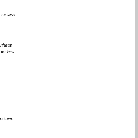
o zestawu
y fason
, możesz
fortowo.