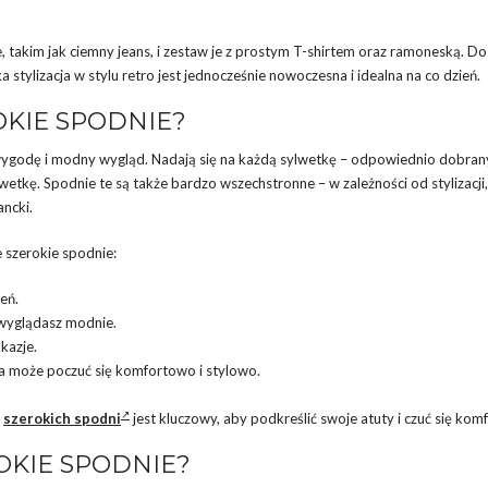
 takim jak ciemny jeans, i zestaw je z prostym T-shirtem oraz ramoneską. D
 stylizacja w stylu retro jest jednocześnie nowoczesna i idealna na co dzień.
KIE SPODNIE?
wygodę i modny wygląd. Nadają się na każdą sylwetkę – odpowiednio dobran
wetkę. Spodnie te są także bardzo wszechstronne – w zależności od stylizacji
ancki.
 szerokie spodnie:
eń.
 wyglądasz modnie.
kazje.
ta może poczuć się komfortowo i stylowo.
u
szerokich spodni
jest kluczowy, aby podkreślić swoje atuty i czuć się kom
ROKIE SPODNIE?