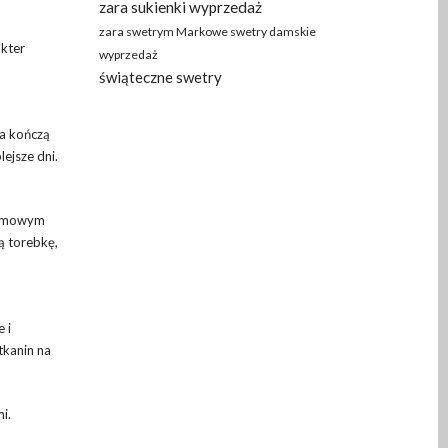
zara sukienki wyprzedaż
zara swetrym Markowe swetry damskie
akter
wyprzedaż
świąteczne swetry
 a kończą
lejsze dni.
kremowym
ą torebkę,
 i
tkanin na
i.