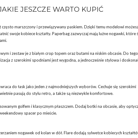
JAKIE JESZCZE WARTO KUPIĆ
st często marszczony i przewiązywany paskiem. Dzięki temu modelowi możes
ydatnić swoje kobiece kształty. Paperbag zazwyczaj mają luźne nogawki, które 
ami.
wym i zestaw je z białym crop topem oraz butami na niskim obcasie. Do teg
lizacja z szerokimi spodniami jest wygodna, a jednocześnie stylowa i doskona
 i wraca do łask jako jeden z najmodniejszych wyborów. Cechuje się szerokimi
ietnie pasują do stylu retro, a także są niezwykle komfortowe.
pasowanym golfem i klasycznym płaszczem. Dodaj botki na obcasie, aby optyc
b weekendowy spacer po mieście.
szerzaniem nogawek od kolan w dół. Flare dodają sylwetce kobiecych kształtó