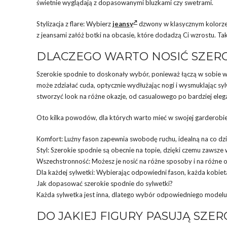
świetnie wyglądają z dopasowanymi bluzkami czy swetrami.
Stylizacja z flare: Wybierz
jeansy
dzwony w klasycznym kolorze,
z jeansami załóż botki na obcasie, które dodadzą Ci wzrostu. Taka
DLACZEGO WARTO NOSIĆ SZERO
Szerokie spodnie to doskonały wybór, ponieważ łączą w sobie 
może zdziałać cuda, optycznie wydłużając nogi i wysmuklając syl
stworzyć look na różne okazje, od casualowego po bardziej eleg
Oto kilka powodów, dla których warto mieć w swojej garderobie
Komfort: Luźny fason zapewnia swobodę ruchu, idealną na co dzi
Styl: Szerokie spodnie są obecnie na topie, dzięki czemu zawsze
Wszechstronność: Możesz je nosić na różne sposoby i na różne o
Dla każdej sylwetki: Wybierając odpowiedni fason, każda kobie
Jak dopasować szerokie spodnie do sylwetki?
Każda sylwetka jest inna, dlatego wybór odpowiedniego model
DO JAKIEJ FIGURY PASUJĄ SZE