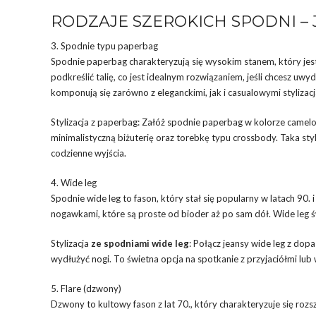
RODZAJE SZEROKICH SPODNI – 
3. Spodnie typu paperbag
Spodnie paperbag charakteryzują się wysokim stanem, który je
podkreślić talię, co jest idealnym rozwiązaniem, jeśli chcesz uw
komponują się zarówno z eleganckimi, jak i casualowymi stylizacj
Stylizacja z paperbag: Załóż spodnie paperbag w kolorze camelo
minimalistyczną biżuterię oraz torebkę typu crossbody. Taka sty
codzienne wyjścia.
4. Wide leg
Spodnie wide leg to fason, który stał się popularny w latach 90.
nogawkami, które są proste od bioder aż po sam dół. Wide leg św
Stylizacja
ze spodniami wide leg
: Połącz jeansy wide leg z do
wydłużyć nogi. To świetna opcja na spotkanie z przyjaciółmi lu
5. Flare (dzwony)
Dzwony to kultowy fason z lat 70., który charakteryzuje się roz