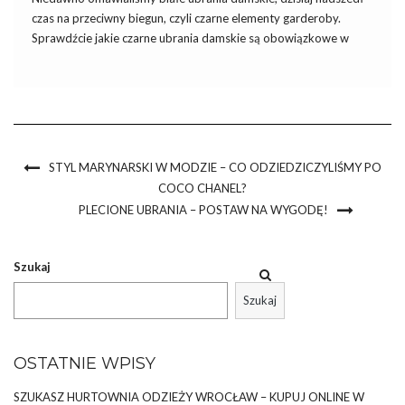
czas na przeciwny biegun, czyli czarne elementy garderoby.
Sprawdźcie jakie czarne ubrania damskie są obowiązkowe w
kobiecej garderobie i dlaczego warto kupować je hurtowo
właśnie w naszej hurtowni. Dlaczego uwielbiamy czarne ubrania
damskie? Zacznijmy od tego dlaczego tak […]
STYL MARYNARSKI W MODZIE – CO ODZIEDZICZYLIŚMY PO
COCO CHANEL?
PLECIONE UBRANIA – POSTAW NA WYGODĘ!
Szukaj
Szukaj
OSTATNIE WPISY
SZUKASZ HURTOWNIA ODZIEŻY WROCŁAW – KUPUJ ONLINE W