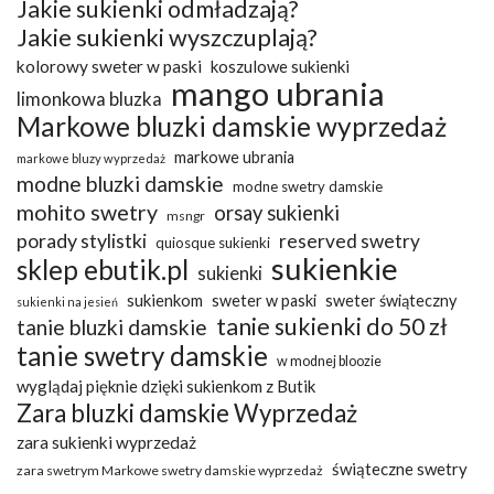
Jakie sukienki odmładzają?
Jakie sukienki wyszczuplają?
kolorowy sweter w paski
koszulowe sukienki
mango ubrania
limonkowa bluzka
Markowe bluzki damskie wyprzedaż
markowe ubrania
markowe bluzy wyprzedaż
modne bluzki damskie
modne swetry damskie
mohito swetry
orsay sukienki
msngr
porady stylistki
reserved swetry
quiosque sukienki
sukienkie
sklep ebutik.pl
sukienki
sukienkom
sweter w paski
sweter świąteczny
sukienki na jesień
tanie sukienki do 50 zł
tanie bluzki damskie
tanie swetry damskie
w modnej bloozie
wyglądaj pięknie dzięki sukienkom z Butik
Zara bluzki damskie Wyprzedaż
zara sukienki wyprzedaż
świąteczne swetry
zara swetrym Markowe swetry damskie wyprzedaż