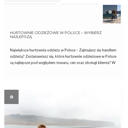
Tania Hurtownia Odzieży Nowej
Ubrania Damskie Hurt
HURTOWNIE ODZIEŻOWE W POLSCE – WYBIERZ
NAJLEPSZĄ
Największa hurtownia odzieży w Polsce – Zajmujesz się handlem
odzieżą? Zastanawiasz się, które hurtownie odzieżowe w Polsce
są najlepsze pod względem towaru, cen oraz obsługi klienta? W
takim razie zapraszamy do lektury naszego dzisiejszego tekstu,
w którym pomożemy Ci wybrać najlepszą polską hurtownię
odzieży! […]