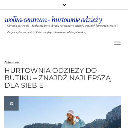
wolka-centrum - hurtownie odzieży
Ubrania hurtownia – Szukasz ładnych ubrań z najnowszych kolekcji, w niskich hurtowych cenach i
dużym wyborem modeli? Zobacz najlepsze hurtownie odzieży damskiej.
Toggl
Naviga
Aktualności
HURTOWNIA ODZIEŻY DO
BUTIKU – ZNAJDŹ NAJLEPSZĄ
DLA SIEBIE