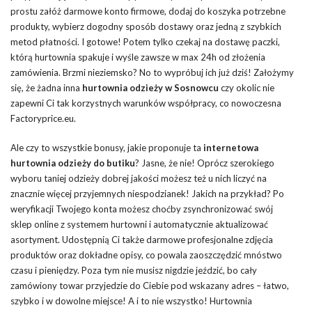
prostu załóż darmowe konto firmowe, dodaj do koszyka potrzebne
produkty, wybierz dogodny sposób dostawy oraz jedną z szybkich
metod płatności. I gotowe! Potem tylko czekaj na dostawę paczki,
którą hurtownia spakuje i wyśle zawsze w max 24h od złożenia
zamówienia. Brzmi nieziemsko? No to wypróbuj ich już dziś! Założymy
się, że żadna inna
hurtownia odzieży w Sosnowcu
czy okolic nie
zapewni Ci tak korzystnych warunków współpracy, co nowoczesna
Factoryprice.eu.
Ale czy to wszystkie bonusy, jakie proponuje ta
internetowa
hurtownia odzieży do butiku
? Jasne, że nie! Oprócz szerokiego
wyboru taniej odzieży dobrej jakości możesz też u nich liczyć na
znacznie więcej przyjemnych niespodzianek! Jakich na przykład? Po
weryfikacji Twojego konta możesz choćby zsynchronizować swój
sklep online z systemem hurtowni i automatycznie aktualizować
asortyment. Udostępnią Ci także darmowe profesjonalne zdjęcia
produktów oraz dokładne opisy, co powala zaoszczędzić mnóstwo
czasu i pieniędzy. Poza tym nie musisz nigdzie jeździć, bo cały
zamówiony towar przyjedzie do Ciebie pod wskazany adres – łatwo,
szybko i w dowolne miejsce! A i to nie wszystko! Hurtownia