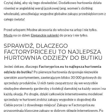
Czytaj dalej, aby się tego dowiedzieć. Dodatkowo hurtownia działa
również w angielskiej wersji językowej (ang. women’s clothing
wholesale), umożliwiając wygodne globalne zakupy przedsiębiorcom z
całego świata!
Przed urlopem: Modne akcesoria do włosów na urlop i nie tylko.
Moda
na co dzień:
Eleganckie sukienki
do pracy i nie tylko.
SPRAWDŹ, DLACZEGO
FACTORYPRICE.EU TO NAJLEPSZA
HURTOWNIA ODZIEŻY DO BUTIKU
Jesteś ciekaw, dlaczego
Factoryprice.eu to najlepsza hurtownia
odzieży do butiku
? Po pierwsze hurtownia dysponuje niezwykle
szerokim asortymentem, zawierającym blisko 30 000 gotowych do
sprzedaży produktów. U nich tanio zaopatrzysz się we wszystkie
niezbędne elementy garderoby z kolekcji damskiej na każdy sezon i na
każdą okazję. Po drugie, dzięki całkowicie internetowemu modelowi
sprzedaży w hurtowni zrobisz zakupy wygodnie o dogodnej dla
Ciebie porze i z dowolnego miejsca! Zakupy w Factoryprice.eu
przypominają klasyczne zakupy w dobrym sklepie internetowym. Po