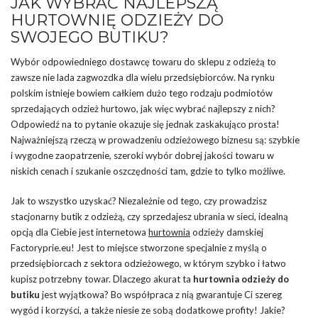
JAK WYBRAĆ NAJLEPSZĄ
HURTOWNIĘ ODZIEŻY DO
SWOJEGO BUTIKU?
Wybór odpowiedniego dostawcę towaru do sklepu z odzieżą to
zawsze nie lada zagwozdka dla wielu przedsiębiorców. Na rynku
polskim istnieje bowiem całkiem dużo tego rodzaju podmiotów
sprzedających odzież hurtowo, jak więc wybrać najlepszy z nich?
Odpowiedź na to pytanie okazuje się jednak zaskakująco prosta!
Najważniejszą rzeczą w prowadzeniu odzieżowego biznesu są: szybkie
i wygodne zaopatrzenie, szeroki wybór dobrej jakości towaru w
niskich cenach i szukanie oszczędności tam, gdzie to tylko możliwe.
Jak to wszystko uzyskać? Niezależnie od tego, czy prowadzisz
stacjonarny butik z odzieżą, czy sprzedajesz ubrania w sieci, idealną
opcją dla Ciebie jest internetowa
hurtownia
odzieży damskiej
Factoryprie.eu! Jest to miejsce stworzone specjalnie z myślą o
przedsiębiorcach z sektora odzieżowego, w którym szybko i łatwo
kupisz potrzebny towar. Dlaczego akurat ta
hurtownia odzieży do
butiku
jest wyjątkowa? Bo współpraca z nią gwarantuje Ci szereg
wygód i korzyści, a także niesie ze sobą dodatkowe profity! Jakie?