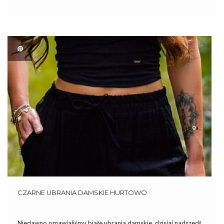
charakter swojego sklepu, wybór odpowiedniej hurtowni
odzieżowej to kluczowy […]
CZARNE UBRANIA DAMSKIE HURTOWO
Niedawno omawialiśmy białe ubrania damskie, dzisiaj nadszedł