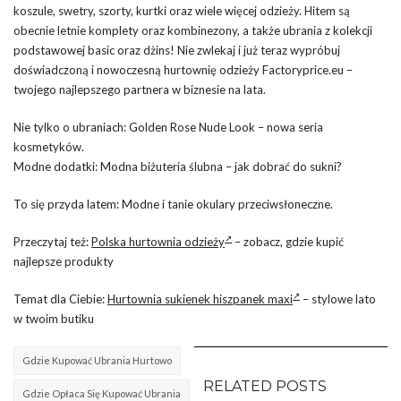
koszule, swetry, szorty, kurtki oraz wiele więcej odzieży. Hitem są
obecnie letnie komplety oraz kombinezony, a także ubrania z kolekcji
podstawowej basic oraz dżins! Nie zwlekaj i już teraz wypróbuj
doświadczoną i nowoczesną hurtownię odzieży Factoryprice.eu –
twojego najlepszego partnera w biznesie na lata.
Nie tylko o ubraniach: Golden Rose Nude Look – nowa seria
kosmetyków.
Modne dodatki: Modna biżuteria ślubna – jak dobrać do sukni?
To się przyda latem: Modne i tanie okulary przeciwsłoneczne.
Przeczytaj też:
Polska hurtownia odzieży
– zobacz, gdzie kupić
najlepsze produkty
Temat dla Ciebie:
Hurtownia sukienek hiszpanek maxi
– stylowe lato
w twoim butiku
Gdzie Kupować Ubrania Hurtowo
RELATED POSTS
Gdzie Opłaca Się Kupować Ubrania