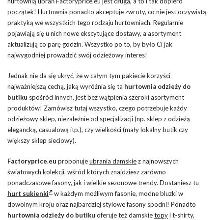
hurtownią ubrań Factoryprice.eu jest długa, a to i tak dopiero
początek! Hurtownia ponadto akceptuje zwroty, co nie jest oczywistą
praktyką we wszystkich tego rodzaju hurtowniach. Regularnie
pojawiają się u nich nowe ekscytujące dostawy, a asortyment
aktualizują co parę godzin. Wszystko po to, by było Ci jak
najwygodniej prowadzić swój odzieżowy interes!
Jednak nie da się ukryć, że w całym tym pakiecie korzyści
najważniejszą cechą, jaką wyróżnia się ta
hurtownia odzieży do
butiku
spośród innych, jest bez wątpienia szeroki asortyment
produktów! Zamówisz tutaj wszystko, czego potrzebuje każdy
odzieżowy sklep, niezależnie od specjalizacji (np. sklep z odzieżą
elegancką, casualową itp.), czy wielkości (mały lokalny butik czy
większy sklep sieciowy).
Factoryprice.eu
proponuje
ubrania damskie
z najnowszych
światowych kolekcji, wśród których znajdziesz zarówno
ponadczasowe fasony, jak i wielkie sezonowe trendy. Dostaniesz tu
hurt sukienki
w każdym możliwym fasonie, modne bluzki w
dowolnym kroju oraz najbardziej stylowe fasony spodni! Ponadto
hurtownia odzieży do butiku
oferuje też damskie
topy
i t-shirty,