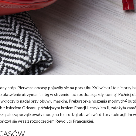
rony stóp. Pierwsze obcasy pojawiły się na początku XVI wieku i to nie przy b
ułatwienie utrzymania nóg w strzemionach podczas jazdy konnej. Później o
e wkroczyło nadal przy obuwiu męskim. Prekursorką noszenia
modnych
butó
b z księciem Orleanu, późniejszym królem Francji Henrykiem II, założyła za
ejsze, ale zapoczątkowały modę na ten rodzaj obuwia wśród arystokracji. Im w
czył się wraz z rozpoczęciem Rewolucji Francuskiej.
BCASÓW