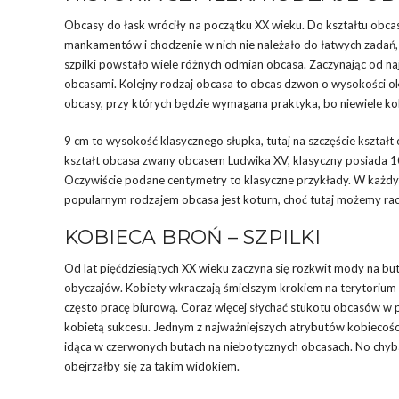
Obcasy do łask wróciły na początku XX wieku. Do kształtu obcasa j
mankamentów i chodzenie w nich nie należało do łatwych zadań, 
szpilki powstało wiele różnych odmian obcasa. Zaczynając od n
obcasami. Kolejny rodzaj obcasa to obcas dzwon o wysokości ok.
obcasy, przy których będzie wymagana praktyka, bo niewiele ko
9 cm to wysokość klasycznego słupka, tutaj na szczęście kształ
kształt obcasa zwany obcasem Ludwika XV, klasyczny posiada 10 
Oczywiście podane centymetry to klasyczne przykłady. W każdy
popularnym rodzajem obcasa jest koturn, choć tutaj możemy rac
KOBIECA BROŃ – SZPILKI
Od lat pięćdziesiątych XX wieku zaczyna się rozkwit mody na buty
obyczajów. Kobiety wkraczają śmielszym krokiem na terytorium p
często pracę biurową. Coraz więcej słychać stukotu obcasów w prz
kobietą sukcesu. Jednym z najważniejszych atrybutów kobiecości 
idąca w czerwonych butach na niebotycznych obcasach. No chyba, ż
obejrzałby się za takim widokiem.