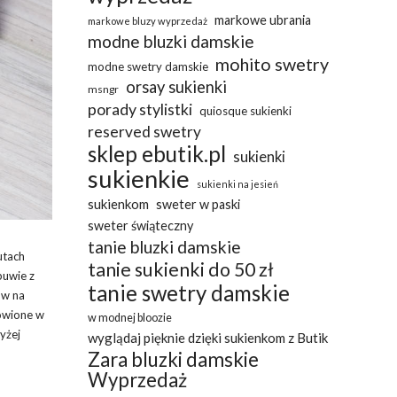
markowe ubrania
markowe bluzy wyprzedaż
modne bluzki damskie
mohito swetry
modne swetry damskie
orsay sukienki
msngr
porady stylistki
quiosque sukienki
reserved swetry
sklep ebutik.pl
sukienki
sukienkie
sukienki na jesień
sukienkom
sweter w paski
sweter świąteczny
tanie bluzki damskie
utach
tanie sukienki do 50 zł
buwie z
tanie swetry damskie
w na
mówione w
w modnej bloozie
yżej
wyglądaj pięknie dzięki sukienkom z Butik
Zara bluzki damskie
Wyprzedaż