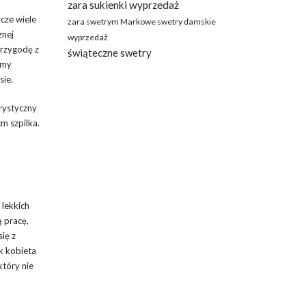
zara sukienki wyprzedaż
zcze wiele
zara swetrym Markowe swetry damskie
znej
wyprzedaż
przygodę z
świąteczne swetry
amy
sie.
erystyczny
m szpilka.
 lekkich
 pracę,
ię z
ak kobieta
który nie