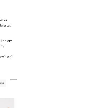
kienka
lwester,
a kobiety
 Czy
a wiosnę?
ilki