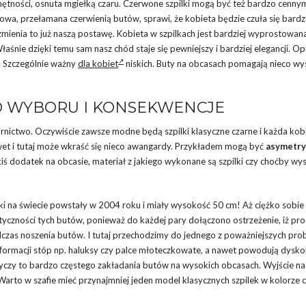
nętności, osnuta mgiełką czaru. Czerwone szpilki mogą być też bardzo cenny
urowa, przełamana czerwienią butów, sprawi, że kobieta będzie czuła się bard
, zmienia to już naszą postawę. Kobieta w szpilkach jest bardziej wyprostowan
aśnie dzięki temu sam nasz chód staje się pewniejszy i bardziej elegancji. Op
y. Szczególnie ważny
dla kobiet
niskich. Buty na obcasach pomagają nieco wy
WO WYBORU I KONSEKWENCJE
nictwo. Oczywiście zawsze modne będą szpilki klasyczne czarne i każda kob
wet i tutaj może wkraść się nieco awangardy. Przykładem mogą być
asymetr
kiś dodatek na obcasie, materiał z jakiego wykonane są szpilki czy choćby w
ilki na świecie powstały w 2004 roku i miały wysokość 50 cm! Aż ciężko sobie
yczności tych butów, ponieważ do każdej pary dołączono ostrzeżenie, iż pr
dczas noszenia butów. I tutaj przechodzimy do jednego z poważniejszych pr
eformacji stóp np. haluksy czy palce młoteczkowate, a nawet powodują dysko
yczy to bardzo częstego zakładania butów na wysokich obcasach. Wyjście na
. Warto w szafie mieć przynajmniej jeden model klasycznych szpilek w kolorze 