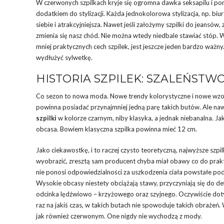
W czerwonych szpilkach kryje się ogromna dawka seksapilu i po
dodatkiem do stylizacji. Każda jednokolorowa stylizacja, np. bi
siebie i atrakcyjniejsza. Nawet jeśli założymy szpilki do jeansów
zmienia się nasz chód. Nie można wtedy niedbale stawiać stóp. Wł
mniej praktycznych cech szpilek, jest jeszcze jeden bardzo ważn
wydłużyć sylwetkę.
HISTORIA SZPILEK: SZALEŃST
Co sezon to nowa moda. Nowe trendy kolorystyczne i nowe wzor
powinna posiadać przynajmniej jedną parę takich butów. Ale na
szpilki
w kolorze czarnym, niby klasyka, a jednak niebanalna. Ja
obcasa. Bowiem klasyczna szpilka powinna mieć 12 cm.
Jako ciekawostkę, i to raczej czysto teoretyczną, najwyższe szp
wyobrazić, zresztą sam producent chyba miał obawy co do prakt
nie ponosi odpowiedzialności za uszkodzenia ciała powstałe po
Wysokie obcasy niestety obciążają stawy, przyczyniają się do d
odcinka lędźwiowo – krzyżowego oraz szyjnego. Oczywiście dot
raz na jakiś czas, w takich butach nie spowoduje takich obrażeń
jak również czerwonym. One nigdy nie wychodzą z mody.