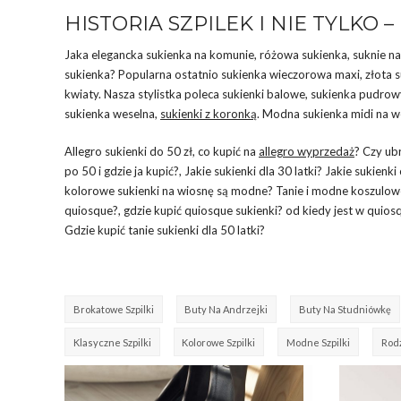
HISTORIA SZPILEK I NIE TYLKO
Jaka elegancka sukienka na komunie, różowa sukienka, suknie n
sukienka? Popularna ostatnio sukienka wieczorowa maxi, złota s
kwiaty. Nasza stylistka poleca sukienki balowe, sukienka pudrowy
sukienka weselna,
sukienki z koronką
. Modna sukienka midi na we
Allegro sukienki do 50 zł, co kupić na
allegro wyprzedaż
? Czy ub
po 50 i gdzie ja kupić?, Jakie sukienki dla 30 latki? Jakie sukie
kolorowe sukienki na wiosnę są modne? Tanie i modne koszulow
quiosque?, gdzie kupić quiosque sukienki? od kiedy jest w quio
Gdzie kupić tanie sukienki dla 50 latki?
Brokatowe Szpilki
Buty Na Andrzejki
Buty Na Studniówkę
Klasyczne Szpilki
Kolorowe Szpilki
Modne Szpilki
Rod