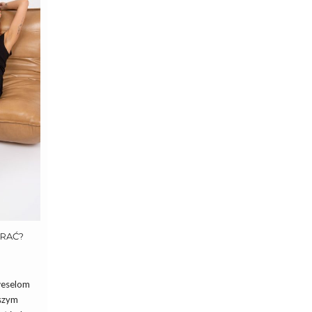
BRAĆ?
weselom
aszym