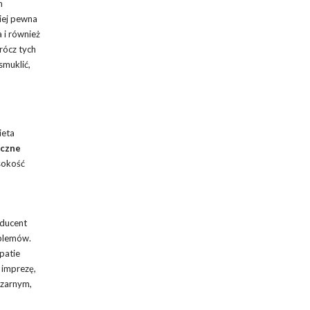
m
ziej pewna
a i również
rócz tych
smuklić,
ieta
yczne
ysokość
oducent
oblemów.
patie
 imprezę,
czarnym,