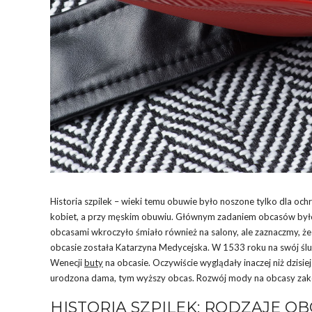
Historia szpilek – wieki temu obuwie było noszone tylko dla och
kobiet, a przy męskim obuwiu. Głównym zadaniem obcasów było 
obcasami wkroczyło śmiało również na salony, ale zaznaczmy, ż
obcasie została Katarzyna Medycejska. W 1533 roku na swój ślu
Wenecji
buty
na obcasie. Oczywiście wyglądały inaczej niż dzisi
urodzona dama, tym wyższy obcas. Rozwój mody na obcasy zakoń
HISTORIA SZPILEK: RODZAJE O