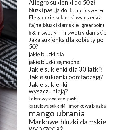
Allegro sukienki do 50 zł
bluzki pasują do
bonprix sweter
Eleganckie sukienki wyprzedaż
fajne bluzki damskie
greenpoint
hm swetry damskie
h & m swetry
Jaka sukienka dla kobiety po
50?
jakie bluzki dla
jakie bluzki są modne
Jakie sukienki dla 30 latki?
Jakie sukienki odmładzają?
Jakie sukienki
wyszczuplają?
kolorowy sweter w paski
limonkowa bluzka
koszulowe sukienki
mango ubrania
Markowe bluzki damskie
wyprzedaż