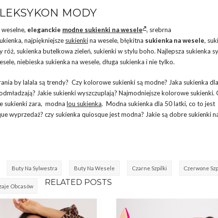
 – LEKSYKON MODY
a weselne,
eleganckie
modne sukienki na wesele
, srebrna
ukienka, najpiękniejsze
sukienki
na wesele, błękitna
sukienka na wesele
, su
 róż, sukienka butelkowa zieleń, sukienki w stylu boho. Najlepsza sukienka sy
sele, niebieska sukienka na wesele, długa sukienka i nie tylko.
rania by lalala są trendy? Czy kolorowe sukienki są modne? Jaka sukienka dl
nki odmładzają? Jakie sukienki wyszczuplają? Najmodniejsze kolorowe sukienki.
e sukienki zara, modna
lou sukienka
. Modna sukienka dla 50 latki, co to jest
sque wyprzedaż? czy sukienka quiosque jest modna? Jakie są dobre sukienki n
Buty Na Sylwestra
Buty Na Wesele
Czarne Szpilki
Czerwone Szp
RELATED POSTS
zaje Obcasów