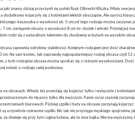
aki znamy dzisiaj przyczynił się polski fizyk Olbrecht Kliczka. Miały one jes
a dodatkowo kojarzyły się z kobietami lekkich obyczajów. Ale oprócz klasyc
ajniższego: kaczuszka o wysokości ok. 5 cm,od tego rodzaju można zaczynać 
 7 cm, następnie obcasy o wysokości 8 cm to: stożek i włoski. Później już m
biet rodzi się z naturalnym talentem do chodzenia w butach na wysokim obca
t obcasa zapewnia odrobinę stabilności. Kolejnym rodzajem jest dość charakt
cm. Na sam koniec, tak naprawdę najpopularniejszy rodzaj obcasa czyli 12 c
m, z tych rodzajów obcasa można spotkać się z różnymi wysokościami. Dość
zej mówić o rodzaju całej podeszwy.
 na obcasach. Wtedy też przestają się kojarzyć tylko i wyłącznie z kobietami
rzeznaczonym do tej pory tylko dla mężczyzn. Panie coraz częściej zaczynają
estrzeniach biurowych. Później szpilki i buty na obcasie zaczynają kojarzyć s
są oczywiście czerwone szpilki. Nic tak nie przyciąga męskiego spojrzenia, j
e chwieje się przy tym i ugina kolana, ale to inna bajka. Nie ma mężczyzny, 