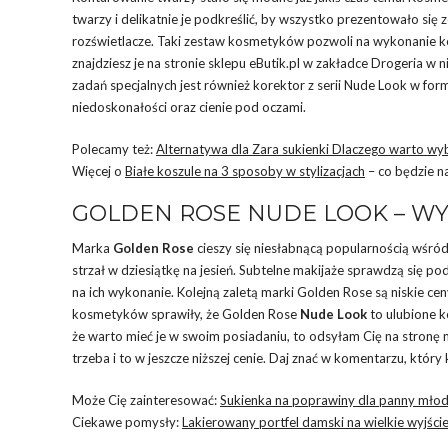
twarzy i delikatnie je podkreślić, by wszystko prezentowało si
rozświetlacze. Taki zestaw kosmetyków pozwoli na wykonanie ko
znajdziesz je na stronie sklepu eButik.pl w zakładce Drogeria w n
zadań specjalnych jest również korektor z serii Nude Look w fo
niedoskonałości oraz cienie pod oczami.
Polecamy też:
Alternatywa dla Zara sukienki Dlaczego warto wyb
Więcej o
Białe koszule na 3 sposoby w stylizacjach
– co będzie n
GOLDEN ROSE NUDE LOOK – WY
Marka
Golden Rose
cieszy się niesłabnącą popularnością wśró
strzał w dziesiątkę na jesień. Subtelne makijaże sprawdzą się po
na ich wykonanie. Kolejną zaletą marki Golden Rose są niskie cen
kosmetyków sprawiły, że Golden Rose
Nude Look
to ulubione k
że warto mieć je w swoim posiadaniu, to odsyłam Cię na stronę
trzeba i to w jeszcze niższej cenie. Daj znać w komentarzu, któ
Może Cię zainteresować:
Sukienka na poprawiny dla panny młod
Ciekawe pomysły:
Lakierowany portfel damski na wielkie wyjści