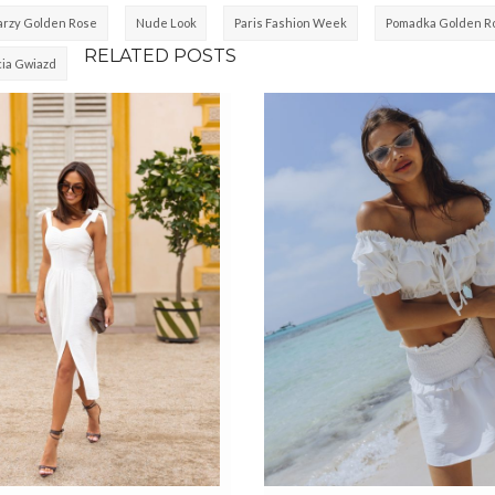
arzy Golden Rose
Nude Look
Paris Fashion Week
Pomadka Golden R
RELATED POSTS
cia Gwiazd