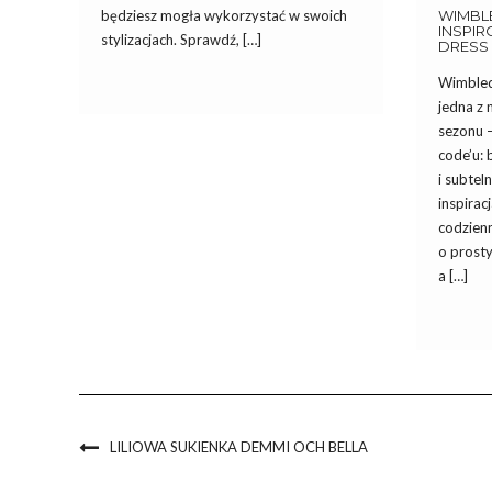
będziesz mogła wykorzystać w swoich
WIMBLE
INSPI
stylizacjach. Sprawdź, […]
DRESS
Wimbledo
jedna z 
sezonu –
code’u: 
i subtel
inspirac
codzienn
o prosty
a […]
LILIOWA SUKIENKA DEMMI OCH BELLA