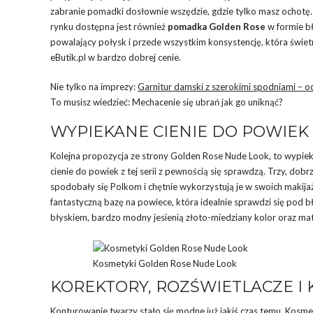
zabranie pomadki dosłownie wszędzie, gdzie tylko masz ochotę. D
rynku dostępna jest również
pomadka Golden Rose
w formie bł
powalający połysk i przede wszystkim konsystencję, która świetnie
eButik.pl w bardzo dobrej cenie.
Nie tylko na imprezy:
Garnitur damski z szerokimi spodniami – o
To musisz wiedzieć: Mechacenie się ubrań jak go uniknąć?
WYPIEKANE CIENIE DO POWIEK
Kolejna propozycja ze strony Golden Rose Nude Look, to wypiek
cienie do powiek z tej serii z pewnością się sprawdzą. Trzy, do
spodobały się Polkom i chętnie wykorzystują je w swoich makij
fantastyczną bazę na powiece, która idealnie sprawdzi się pod 
błyskiem, bardzo modny jesienią złoto-miedziany kolor oraz ma
Kosmetyki Golden Rose Nude Look
KOREKTORY, ROZŚWIETLACZE I 
Konturowanie twarzy stało się modne już jakiś czas temu. Kosm