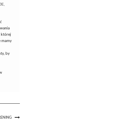
JE,
ć
owania
 której
ie mamy
ty, by
 w
RENING