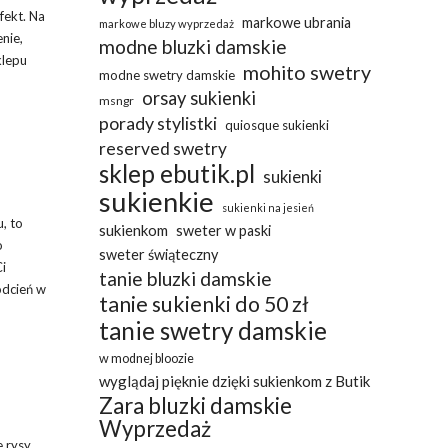
fekt. Na
markowe ubrania
markowe bluzy wyprzedaż
nie,
modne bluzki damskie
klepu
mohito swetry
modne swetry damskie
orsay sukienki
msngr
porady stylistki
quiosque sukienki
reserved swetry
sklep ebutik.pl
sukienki
sukienkie
sukienki na jesień
, to
sukienkom
sweter w paski
o
sweter świąteczny
i
tanie bluzki damskie
odcień w
tanie sukienki do 50 zł
tanie swetry damskie
w modnej bloozie
wyglądaj pięknie dzięki sukienkom z Butik
Zara bluzki damskie
Wyprzedaż
e rysy