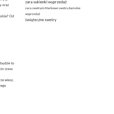
zara sukienki wyprzedaż
y oraz
zara swetrym Markowe swetry damskie
,
wyprzedaż
kolcie? Od
świąteczne swetry
 będzie to
użo czasu
ze wiesz,
zego