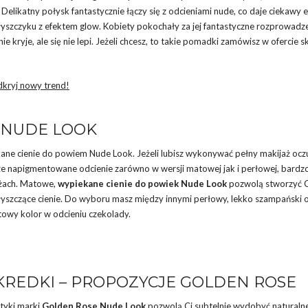
elikatny połysk fantastycznie łączy się z odcieniami nude, co daje ciekawy e
yszczyku z efektem glow. Kobiety pokochały za jej fantastyczne rozprowadze
 kryje, ale się nie lepi. Jeżeli chcesz, to takie pomadki zamówisz w ofercie s
dkryj nowy trend!
 NUDE LOOK
ane cienie do powiem Nude Look. Jeżeli lubisz wykonywać pełny makijaż oczu
brze napigmentowane odcienie zarówno w wersji matowej jak i perłowej, bardz
ażach. Matowe,
wypiekane cienie do powiek Nude Look
pozwolą stworzyć C
błyszczące cienie. Do wyboru masz między innymi perłowy, lekko szampański 
towy kolor w odcieniu czekolady.
KREDKI – PROPOZYCJE GOLDEN ROSE
etyki marki
Golden Rose Nude Look
pozwolą Ci subtelnie wydobyć naturaln