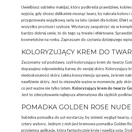
Uwielbiasz subtelny makijaż, który podkreśla prawdziwe, kobiece
wyjścia, gdy chcesz delikatnie musnąć twarz, by nabrała koloru 
przygotowała wyjątkową serię na lato i jesień dla kobiet. Efekt 
wszystko prostsze i szybsze. Wystarczy zaopatrzyć się w kom
bardzo dobrej cenie, to do tego są trwałe i efektowne. Sprawdźmy
kosmetyków na rynku. Zapraszam do czytania dzisiejszego wpis
KOLORYZUJĄCY KREM DO TWAR
Zaczynamy od podstawy, czyli koloryzujący krem do twarzy Golde
dopasujesz odpowiednią barwę do swojej skóry. Koloryzujący kr
niedoskonałości skóry. Lekka konsystencja sprawia, że krem nakł
nawilżenie skóry. Jest to niezwykle ważne w momencie, gdy skó
co jest ważne nie tylko latem.
Koloryzujący krem do twarzy G
Jest to zdecydowanie najlepsza alternatywa dla ciężkich podkła
POMADKA GOLDEN ROSE NUDE
Subtelna pomadka do ust wystarczy, by zmienić wygląd twarzy, d
cztery wybory. Jednym z nich jest kremowa pomadka Golden Ros
przyjemną aplikację, która fantastycznie kryje i nawilża usta.