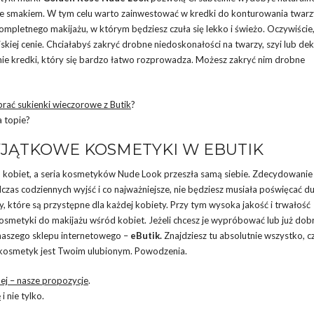
ę ze smakiem. W tym celu warto zainwestować w kredki do konturowania twarz
mpletnego makijażu, w którym będziesz czuła się lekko i świeżo. Oczywiście
iskiej cenie. Chciałabyś zakryć drobne niedoskonałości na twarzy, szyi lub de
rmie kredki, który się bardzo łatwo rozprowadza. Możesz zakryć nim drobne
rać sukienki wieczorowe z Butik
?
a topie?
JĄTKOWE KOSMETYKI W EBUTIK
d kobiet, a seria kosmetyków Nude Look przeszła samą siebie. Zdecydowanie
dczas codziennych wyjść i co najważniejsze, nie będziesz musiała poświęcać d
y, które są przystępne dla każdej kobiety. Przy tym wysoka jakość i trwałość
osmetyki do makijażu wśród kobiet. Jeżeli chcesz je wypróbować lub już dobr
 naszego sklepu internetowego –
eButik.
Znajdziesz tu absolutnie wszystko, c
ry kosmetyk jest Twoim ulubionym. Powodzenia.
ej – nasze propozycje
.
e
i nie tylko.