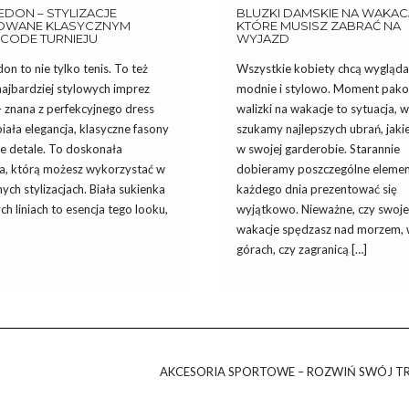
DON – STYLIZACJE
BLUZKI DAMSKIE NA WAKAC
ROWANE KLASYCZNYM
KTÓRE MUSISZ ZABRAĆ NA
 CODE TURNIEJU
WYJAZD
n to nie tylko tenis. To też
Wszystkie kobiety chcą wygląda
najbardziej stylowych imprez
modnie i stylowo. Moment pak
 znana z perfekcyjnego dress
walizki na wakacje to sytuacja, w
biała elegancja, klasyczne fasony
szukamy najlepszych ubrań, jak
ne detale. To doskonała
w swojej garderobie. Starannie
ja, którą możesz wykorzystać w
dobieramy poszczególne elemen
ych stylizacjach. Biała sukienka
każdego dnia prezentować się
ch liniach to esencja tego looku,
wyjątkowo. Nieważne, czy swoje
wakacje spędzasz nad morzem,
górach, czy zagranicą […]
AKCESORIA SPORTOWE – ROZWIŃ SWÓJ T