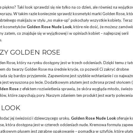
 piękno? Taki look sprawdzi się nie tylko na co dzień, ale również na wyjątk
i wyrazu. W takim razie koniecznie sprawdź kosmetyki marki Golden Rose, któ
subtelnego makijażu w stylu „no make-up” pokochały wszystkie kobiety. Teraz 
plet kosmetyków
Golden Rose Nude Look
, które nie dość, że możesz zamówi
 zatem, co znajduje się w wyjątkowej i w opiniach kobiet – najlepszej serii
u.
ZY GOLDEN ROSE
n Rose, który na rynku dostępny jest w trzech odcieniach. Dzięki temu z ła
em do twarzy Golden Rose ma średnie krycie, co pozwoli Ci zakryć drobne
ada się bardzo przyjemnie. Zapewnione jest szybkie wchłanianie i co najważni
ra jest wysuszona po lecie. Dodatkowym atutem jest ochrona przed słońcem (
olden Rose
z efektem rozświetlenia sprawia, że skóra wygląda młodo, świeżo i
dów, które zapychają pory. Naszym zdaniem ten produkt jest warty polecenia
 LOOK
odać jej świeżości i dziewczęcego uroku.
Golden Rose Nude Look
oferuje 
e, która dostępna jest w czterech odcieniach nude. Kremowa formuła zapew
 Dodatkowym plusem jest zgrabne opakowanie – pomadka w sztyfcie, które ułat