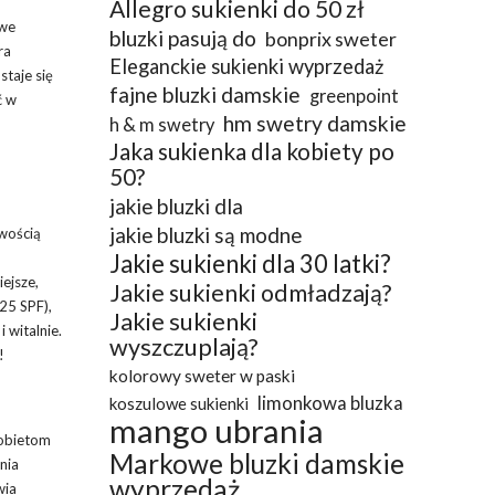
Allegro sukienki do 50 zł
owe
bluzki pasują do
bonprix sweter
ra
Eleganckie sukienki wyprzedaż
staje się
fajne bluzki damskie
greenpoint
ć w
hm swetry damskie
h & m swetry
Jaka sukienka dla kobiety po
50?
jakie bluzki dla
jakie bluzki są modne
twością
Jakie sukienki dla 30 latki?
ejsze,
Jakie sukienki odmładzają?
25 SPF),
Jakie sukienki
 witalnie.
wyszczuplają?
!
kolorowy sweter w paski
limonkowa bluzka
koszulowe sukienki
mango ubrania
kobietom
Markowe bluzki damskie
nia
wyprzedaż
wia