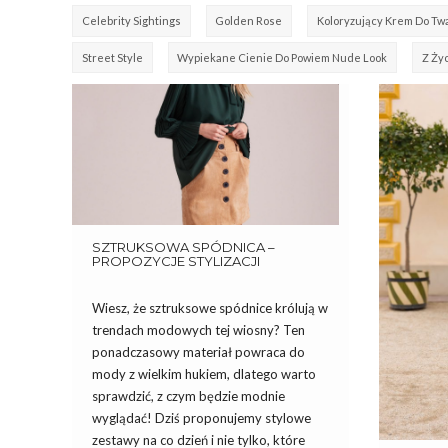
Celebrity Sightings
Golden Rose
Koloryzujący Krem Do Tw
Street Style
Wypiekane Cienie Do Powiem Nude Look
Z Ży
SZTRUKSOWA SPÓDNICA –
PROPOZYCJE STYLIZACJI
Wiesz, że sztruksowe spódnice królują w
trendach modowych tej wiosny? Ten
ponadczasowy materiał powraca do
mody z wielkim hukiem, dlatego warto
sprawdzić, z czym będzie modnie
wyglądać! Dziś proponujemy stylowe
zestawy na co dzień i nie tylko, które