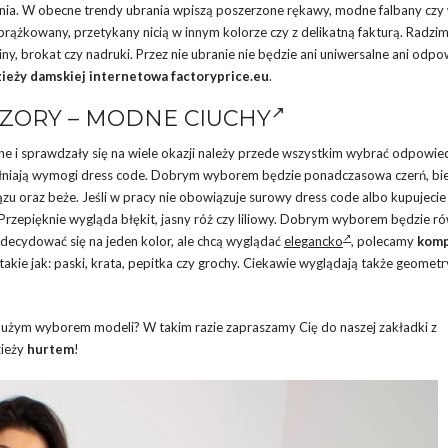
nia. W obecne trendy ubrania wpiszą poszerzone rękawy, modne falbany czy 
ążkowany, przetykany nicią w innym kolorze czy z delikatną fakturą. Radzim
iny, brokat czy nadruki. Przez nie ubranie nie będzie ani uniwersalne ani odpo
ieży damskiej internetowa factoryprice.eu
.
ZORY –
MODNE CIUCHY
ne i sprawdzały się na wiele okazji należy przede wszystkim wybrać odpowied
pełniają wymogi dress code. Dobrym wyborem będzie ponadczasowa czerń, bie
zu oraz beże. Jeśli w pracy nie obowiązuje surowy dress code albo kupujecie
 Przepięknie wygląda błękit, jasny róż czy liliowy. Dobrym wyborem będzie r
zdecydować się na jeden kolor, ale chcą wyglądać
elegancko
, polecamy
komp
kie jak: paski, krata, pepitka czy grochy. Ciekawie wyglądają także geomet
z dużym wyborem modeli? W takim razie zapraszamy Cię do naszej zakładki z
zieży
hurtem
!