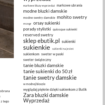
markowe ubrania
markowe bluzy wyprzedaż
modne bluzki damskie
mohito swetry
modne swetry damskie
orsay sukienki
msngr
porady stylistki
quiosque sukienki
reserved swetry
sklep ebutik.pl
sukienki
sukienkie
sukienki na jesień
sukienkom
sweter w paski
sweter świąteczny
tanie bluzki damskie
tanie sukienki do 50 zł
tanie swetry damskie
w modnej bloozie
wyglądaj pięknie dzięki sukienkom z Butik
dobrana
Zara bluzki damskie
s
Wyprzedaż
 z tego