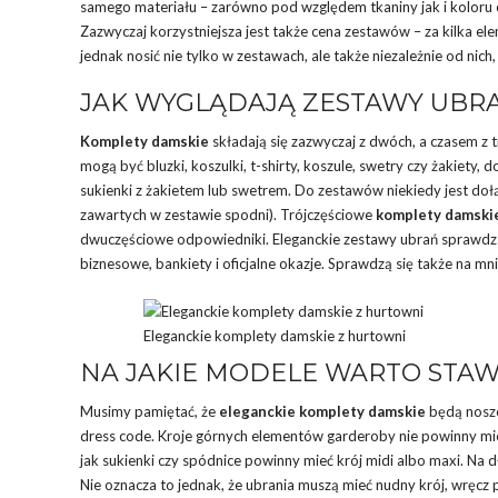
samego materiału – zarówno pod względem tkaniny jak i koloru cz
Zazwyczaj korzystniejsza jest także cena zestawów – za kilka 
jednak nosić nie tylko w zestawach, ale także niezależnie od nich
JAK WYGLĄDAJĄ ZESTAWY UBR
Komplety damskie
składają się zazwyczaj z dwóch, a czasem z 
mogą być bluzki, koszulki, t-shirty, koszule, swetry czy żakiety, 
sukienki z żakietem lub swetrem. Do zestawów niekiedy jest dołą
zawartych w zestawie spodni). Trójczęściowe
komplety damski
dwuczęściowe odpowiedniki. Eleganckie zestawy ubrań sprawdzają 
biznesowe, bankiety i oficjalne okazje. Sprawdzą się także na mnie
Eleganckie komplety damskie z hurtowni
NA JAKIE MODELE WARTO STAW
Musimy pamiętać, że
eleganckie komplety damskie
będą noszo
dress code. Kroje górnych elementów garderoby nie powinny mieć
jak sukienki czy spódnice powinny mieć krój midi albo maxi. Na 
Nie oznacza to jednak, że ubrania muszą mieć nudny krój, wręc