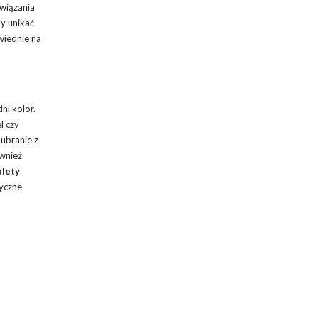
wiązania
y unikać
wiednie na
ni kolor.
l czy
 ubranie z
ównież
lety
ryczne