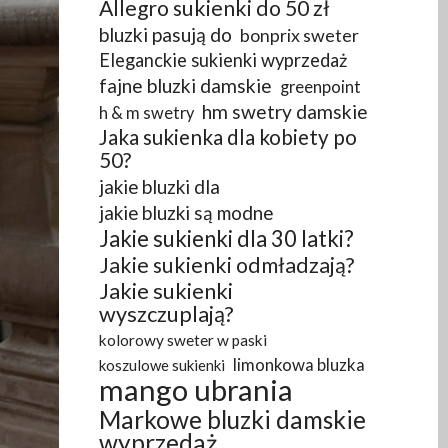
Allegro sukienki do 50 zł
bluzki pasują do
bonprix sweter
Eleganckie sukienki wyprzedaż
fajne bluzki damskie
greenpoint
hm swetry damskie
h & m swetry
Jaka sukienka dla kobiety po
50?
jakie bluzki dla
jakie bluzki są modne
Jakie sukienki dla 30 latki?
Jakie sukienki odmładzają?
Jakie sukienki
wyszczuplają?
kolorowy sweter w paski
limonkowa bluzka
koszulowe sukienki
mango ubrania
Markowe bluzki damskie
wyprzedaż