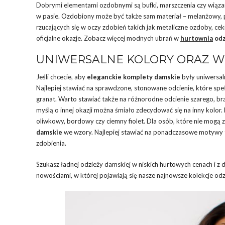
Dobrymi elementami ozdobnymi są bufki, marszczenia czy wiąza
w pasie. Ozdobiony może być także sam materiał – melanżowy, pr
rzucających się w oczy zdobień takich jak metaliczne ozdoby, cek
oficjalne okazje. Zobacz więcej modnych ubrań w
hurtownia
odz
UNIWERSALNE KOLORY ORAZ W
Jeśli chcecie, aby
eleganckie komplety damskie
były uniwersal
Najlepiej stawiać na sprawdzone, stonowane odcienie, które s
granat. Warto stawiać także na różnorodne odcienie szarego, brą
myślą o innej okazji można śmiało zdecydować się na inny kolor.
oliwkowy, bordowy czy ciemny fiolet. Dla osób, które nie mogą 
damskie
we wzory. Najlepiej stawiać na ponadczasowe motywy ta
zdobienia.
Szukasz ładnej odzieży damskiej w niskich hurtowych cenach i 
nowościami, w której pojawiają się nasze najnowsze kolekcje od