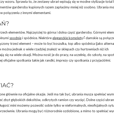
y wzoru. Sprawia to, że zestawy ubrań wpisują się w modne stylizacje total 
elementów garderoby kupionych razem zapłacimy mniej niż osobno. Ubrania m
, w połączeniu z innymi elementami.
AŃ?
trzech elementów. Najczęściej to górna i dolna część garderoby. Górnymi ele
dolnymi
spodnie
i spódnice. Niektóre
eleganckie komplety
damskie są połącz
czony trzeci element – może to być koszulka, top albo spódnica (jako altern
e
można jednak o wiele rzadziej znaleźć w sklepach czy hurtowniach niż ich
się na wiele okazji. Można nosić je do pracy, na uczelnię, do szkoły, na spo
j oficjalne spotkania takie jak randki, imprezy czy spotkania z przyjaciółmi.
IAĆ?
ne głównie na oficjalne okazje. Jeśli ma tak być, ubrania musza spełniać wy
 zbyt głębokich dekoltów, odkrytych ramion czy wycięć. Dolne części ubrani
długość mini możemy pozwolić sobie tylko w nieformalnych, nieoficjalnych sytu
z przeciwnie. Ubrania mogą być różnorodnie ozdobione, a mimo to spełniać w