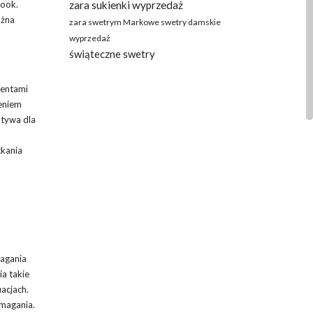
look.
zara sukienki wyprzedaż
ożna
zara swetrym Markowe swetry damskie
wyprzedaż
świąteczne swetry
mentami
eniem
atywa dla
tkania
magania
a takie
acjach.
ymagania.