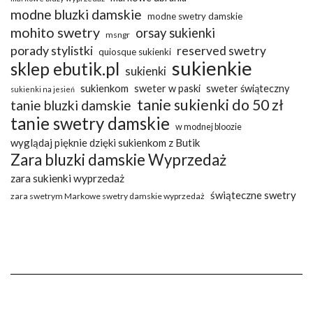
modne bluzki damskie
modne swetry damskie
mohito swetry
orsay sukienki
msngr
porady stylistki
reserved swetry
quiosque sukienki
sukienkie
sklep ebutik.pl
sukienki
sukienkom
sweter w paski
sweter świąteczny
sukienki na jesień
tanie sukienki do 50 zł
tanie bluzki damskie
tanie swetry damskie
w modnej bloozie
wyglądaj pięknie dzięki sukienkom z Butik
Zara bluzki damskie Wyprzedaż
zara sukienki wyprzedaż
świąteczne swetry
zara swetrym Markowe swetry damskie wyprzedaż