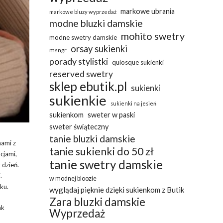
markowe ubrania
markowe bluzy wyprzedaż
modne bluzki damskie
mohito swetry
modne swetry damskie
orsay sukienki
msngr
porady stylistki
quiosque sukienki
reserved swetry
sklep ebutik.pl
sukienki
sukienkie
sukienki na jesień
sukienkom
sweter w paski
sweter świąteczny
tanie bluzki damskie
nami z
tanie sukienki do 50 zł
cjami,
tanie swetry damskie
 dzień.
.
w modnej bloozie
ku.
wyglądaj pięknie dzięki sukienkom z Butik
Zara bluzki damskie
ak
Wyprzedaż