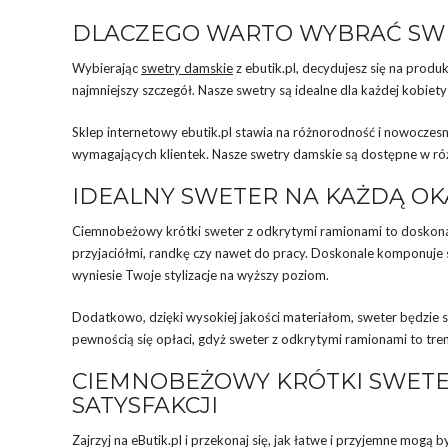
DLACZEGO WARTO WYBRAĆ SWE
Wybierając
swetry damskie
z ebutik.pl, decydujesz się na produ
najmniejszy szczegół. Nasze swetry są idealne dla każdej kobie
Sklep internetowy ebutik.pl stawia na różnorodność i nowoczes
wymagających klientek. Nasze swetry damskie są dostępne w różn
IDEALNY SWETER NA KAŻDĄ OK
Ciemnobeżowy krótki sweter z odkrytymi ramionami to doskona
przyjaciółmi, randkę czy nawet do pracy. Doskonale komponuje s
wyniesie Twoje stylizacje na wyższy poziom.
Dodatkowo, dzięki wysokiej jakości materiałom, sweter będzie służ
pewnością się opłaci, gdyż sweter z odkrytymi ramionami to tre
CIEMNOBEŻOWY KRÓTKI SWETE
SATYSFAKCJI
Zajrzyj na eButik.pl i przekonaj się, jak łatwe i przyjemne mogą 