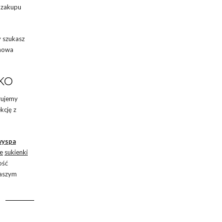
o zakupu
y szukasz
 nowa
KO
erujemy
kcję z
wyspa
ze
sukienki
ość
naszym