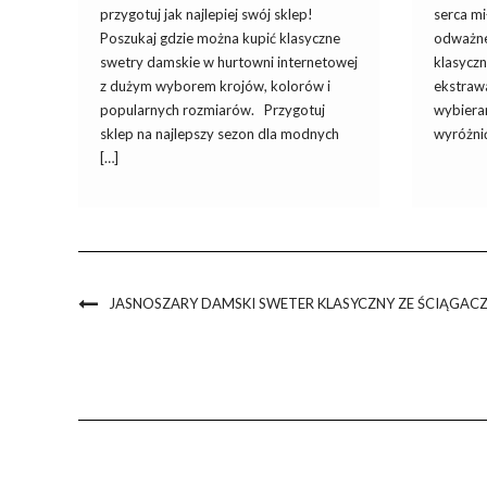
przygotuj jak najlepiej swój sklep!
serca mi
Poszukaj gdzie można kupić klasyczne
odważne
swetry damskie w hurtowni internetowej
klasycz
z dużym wyborem krojów, kolorów i
ekstrawa
popularnych rozmiarów. Przygotuj
wybiera
sklep na najlepszy sezon dla modnych
wyróżnić
[…]
JASNOSZARY DAMSKI SWETER KLASYCZNY ZE ŚCIĄGAC