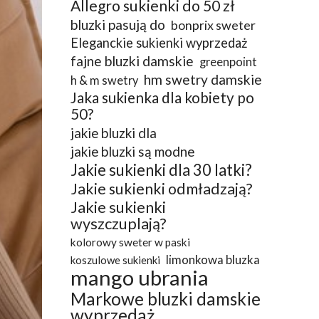
Allegro sukienki do 50 zł
bluzki pasują do
bonprix sweter
Eleganckie sukienki wyprzedaż
fajne bluzki damskie
greenpoint
hm swetry damskie
h & m swetry
Jaka sukienka dla kobiety po
50?
jakie bluzki dla
jakie bluzki są modne
Jakie sukienki dla 30 latki?
Jakie sukienki odmładzają?
Jakie sukienki
wyszczuplają?
kolorowy sweter w paski
limonkowa bluzka
koszulowe sukienki
mango ubrania
Markowe bluzki damskie
wyprzedaż