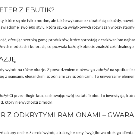
TER Z EBUTIK?
kty, które są nie tylko modne, ale także wykonane z dbałością o każdy, nawet
ty świadomej swojego stylu, która szuka wyjątkowych rozwiązań w przystępny
ność, oferując szeroką gamę produktów, które sprostają oczekiwaniom najbar
ych modelach i kolorach, co pozwala każdej kobiecie znaleźć coś idealnego d
AZJĘ
ły wybór na różne okazje. Z powodzeniem możesz go założyć na spotkanie 
ię z jeansami, eleganckimi spodniami czy spódnicami. To uniwersalny element
ył Ci przez długie lata, zachowując swój kształt i kolor. To inwestycja, któr
nd, który nie wychodzi z mody.
R Z ODKRYTYMI RAMIONAMI – GWARA
być zakupy online. Szeroki wybór, atrakcyjne ceny i wyjątkowa obsługa klienta 