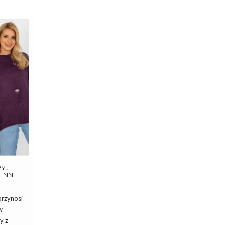
RYJ
IENNE
przynosi
w
y z