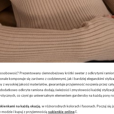
ją osobowość? Prezentowany ciemnobeżowy krótki sweter z odkrytymi ramio
ale komponuje się zarówno z codziennymi, jak i bardziej eleganckimi styliza
y z wysokiej jakości materiałów, gwarantuje przyjemność noszenia przez cały
 a dodatkowo odkryte ramiona dodają świeżości i zmysłowości każdej stylizacji
ystycznych, co czyni go uniwersalnym elementem garderoby na każdą porę ro
ukienkami na każdą okazję
, w różnorodnych kolorach i fasonach. Poczuj się j
 modzie i kupuj z przyjemnością
sukienkie online
.