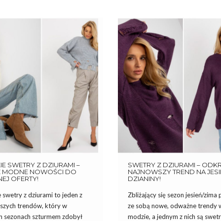
E SWETRY Z DZIURAMI –
SWETRY Z DZIURAMI – ODK
 MODNE NOWOŚCI DO
NAJNOWSZY TREND NA JES
NEJ OFERTY!
DZIANINY!
swetry z dziurami to jeden z
Zbliżający się sezon jesień/zima 
tszych trendów, który w
ze sobą nowe, odważne trendy 
ch sezonach szturmem zdobył
modzie, a jednym z nich są swetr