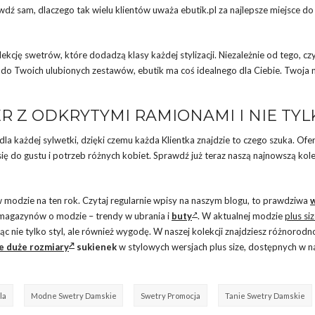
dź sam, dlaczego tak wielu klientów uważa ebutik.pl za najlepsze miejsce d
lekcję swetrów, które dodadzą klasy każdej stylizacji. Niezależnie od tego, cz
u do Twoich ulubionych zestawów, ebutik ma coś idealnego dla Ciebie. Twoja
 Z ODKRYTYMI RAMIONAMI I NIE TYL
dla każdej sylwetki, dzięki czemu każda Klientka znajdzie to czego szuka. Of
ę do gustu i potrzeb różnych kobiet. Sprawdź już teraz naszą najnowszą kole
 modzie na ten rok. Czytaj regularnie wpisy na naszym blogu, to prawdziwa
 magazynów o modzie – trendy w ubrania i
buty
. W aktualnej modzie
plus si
jąc nie tylko styl, ale również wygodę. W naszej kolekcji znajdziesz różnorodn
 duże rozmiary
sukienek
w stylowych wersjach plus size, dostępnych w 
la
Modne Swetry Damskie
Swetry Promocja
Tanie Swetry Damskie