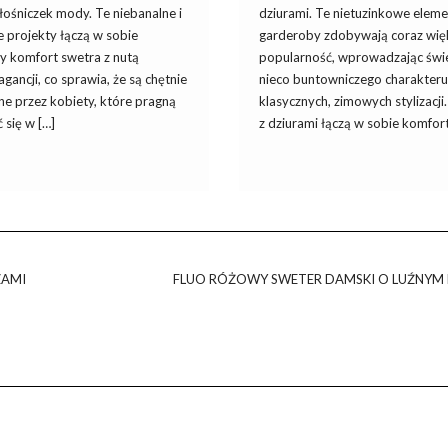
łośniczek mody. Te niebanalne i
dziurami. Te nietuzinkowe elem
 projekty łączą w sobie
garderoby zdobywają coraz wię
ny komfort swetra z nutą
popularność, wprowadzając świe
gancji, co sprawia, że są chętnie
nieco buntowniczego charakter
ne przez kobiety, które pragną
klasycznych, zimowych stylizacji
 się w […]
z dziurami łączą w sobie komfort
ZAMI
FLUO RÓŻOWY SWETER DAMSKI O LUŹNYM