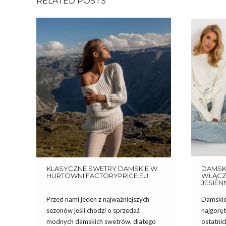
RELATED POSTS
KLASYCZNE SWETRY DAMSKIE W
DAMSKI
HURTOWNI FACTORYPRICE.EU
WŁĄCZ
JESIEN
Przed nami jeden z najważniejszych
Damskie 
sezonów jeśli chodzi o sprzedaż
najgorę
modnych damskich swetrów, dlatego
ostatni