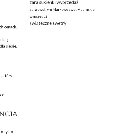
zara sukienki wyprzedaż
zara swetrym Markowe swetry damskie
wyprzedaż
świąteczne swetry
ch cenach.
dziej
la siebie.
z
, który
a z
NCJA
to tylko