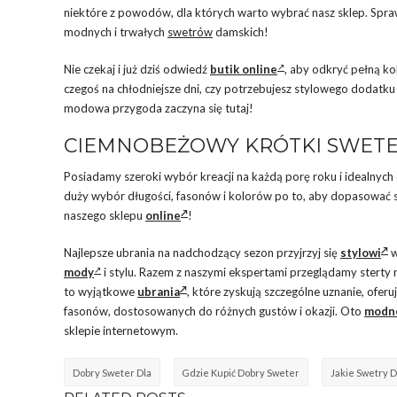
niektóre z powodów, dla których warto wybrać nasz sklep. Spraw
modnych i trwałych
swetrów
damskich!
Nie czekaj i już dziś odwiedź
butik online
, aby odkryć pełną ko
czegoś na chłodniejsze dni, czy potrzebujesz stylowego dodatk
modowa przygoda zaczyna się tutaj!
CIEMNOBEŻOWY KRÓTKI SWETER
Posiadamy szeroki wybór kreacji na każdą porę roku i idealnych 
duży wybór długości, fasonów i kolorów po to, aby dopasować si
naszego sklepu
online
!
Najlepsze ubrania na nadchodzący sezon przyjrzyj się
stylowi
w
mody
i stylu. Razem z naszymi ekspertami przeglądamy sterty
to wyjątkowe
ubrania
, które zyskują szczególne uznanie, oferu
fasonów, dostosowanych do różnych gustów i okazji. Oto
modne
sklepie internetowym.
Dobry Sweter Dla
Gdzie Kupić Dobry Sweter
Jakie Swetry D