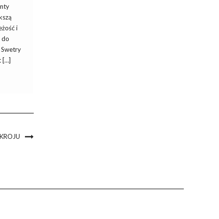
enty
kszą
żość i
u do
. Swetry
 […]
 KROJU