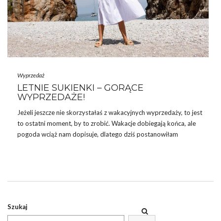
Wyprzedaż
LETNIE SUKIENKI – GORĄCE
WYPRZEDAŻE!
Jeżeli jeszcze nie skorzystałaś z wakacyjnych wyprzedaży, to jest
to ostatni moment, by to zrobić. Wakacje dobiegają końca, ale
pogoda wciąż nam dopisuje, dlatego dziś postanowiłam
zaproponować Wam modne,
letnie
sukienki
, które jak nie w
tym sezonie, to w kolejnym z pewnością będą świetnym
elementem wakacyjnej stylizacji. Przeceny od pięćdziesięciu do
siedemdziesięciu, a nawet osiemdziesięciu procent wciąż są
aktualne! Każda z Was ma szansę znaleźć perełki modowe i to za
grosze! Nie ma nad czym się zastanawiać. Każda okazja jest
Szukaj
dobra, …