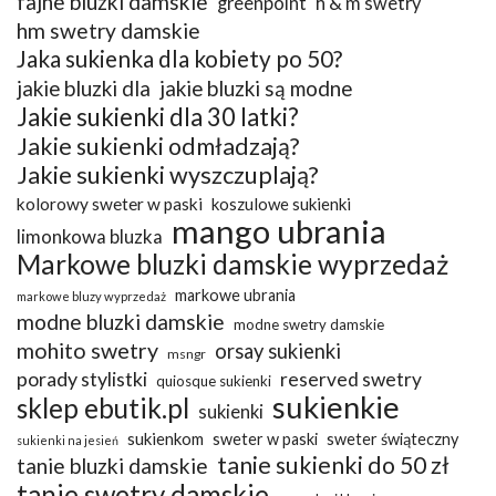
fajne bluzki damskie
greenpoint
h & m swetry
hm swetry damskie
Jaka sukienka dla kobiety po 50?
jakie bluzki dla
jakie bluzki są modne
Jakie sukienki dla 30 latki?
Jakie sukienki odmładzają?
Jakie sukienki wyszczuplają?
kolorowy sweter w paski
koszulowe sukienki
mango ubrania
limonkowa bluzka
Markowe bluzki damskie wyprzedaż
markowe ubrania
markowe bluzy wyprzedaż
modne bluzki damskie
modne swetry damskie
mohito swetry
orsay sukienki
msngr
porady stylistki
reserved swetry
quiosque sukienki
sukienkie
sklep ebutik.pl
sukienki
sukienkom
sweter w paski
sweter świąteczny
sukienki na jesień
tanie sukienki do 50 zł
tanie bluzki damskie
tanie swetry damskie