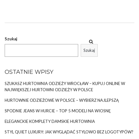
garderoby doskonale sprawdzi się w różnych stylizacjach, od
casualowych po bardziej oficjalne. Wykonany z wysokiej jakości
mieszanki materiałów, w tym wiskozy, sweter zapewnia nie tylko
komfort i przyjemność w noszeniu, ale również świetny wygląd
przez długi czas. Wiskozowa tkanina jest znana ze swojej
miękkości oraz zdolności do oddychania, co czyni ten sweter
Szukaj
idealnym wyborem na każdą porę roku.…
Szukaj
OSTATNIE WPISY
SZUKASZ HURTOWNIA ODZIEŻY WROCŁAW – KUPUJ ONLINE W
NAJWIĘKSZEJ HURTOWNI ODZIEŻY W POLSCE
HURTOWNIE ODZIEŻOWE W POLSCE – WYBIERZ NAJLEPSZĄ
SPODNIE JEANS W HURCIE – TOP 5 MODELI NA WIOSNĘ
ELEGANCKIE KOMPLETY DAMSKIE HURTOWNIA
STYL QUIET LUXURY: JAK WYGLĄDAĆ STYLOWO BEZ LOGOTYPÓW?