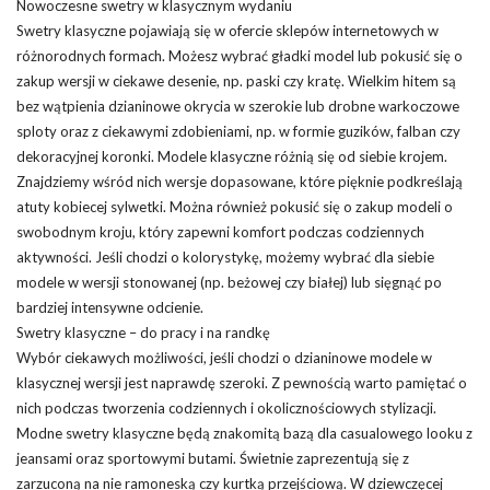
Nowoczesne swetry w klasycznym wydaniu
Swetry klasyczne pojawiają się w ofercie sklepów internetowych w
różnorodnych formach. Możesz wybrać gładki model lub pokusić się o
zakup wersji w ciekawe desenie, np.
paski
czy kratę. Wielkim hitem są
bez wątpienia dzianinowe okrycia w szerokie lub drobne warkoczowe
sploty oraz z ciekawymi zdobieniami, np. w formie guzików, falban czy
dekoracyjnej koronki. Modele klasyczne różnią się od siebie krojem.
Znajdziemy wśród nich wersje dopasowane, które pięknie podkreślają
atuty kobiecej sylwetki. Można również pokusić się o zakup modeli o
swobodnym kroju, który zapewni komfort podczas codziennych
aktywności. Jeśli chodzi o kolorystykę, możemy wybrać dla siebie
modele w wersji stonowanej (np. beżowej czy białej) lub sięgnąć po
bardziej intensywne odcienie.
Swetry klasyczne – do pracy
i
na randkę
Wybór ciekawych możliwości, jeśli chodzi o dzianinowe modele w
klasycznej wersji jest naprawdę szeroki. Z pewnością warto pamiętać o
nich podczas tworzenia codziennych i okolicznościowych stylizacji.
Modne swetry klasyczne będą znakomitą bazą dla casualowego looku z
jeansami oraz sportowymi butami. Świetnie zaprezentują się z
zarzuconą na nie ramoneską czy kurtką przejściową. W dziewczęcej