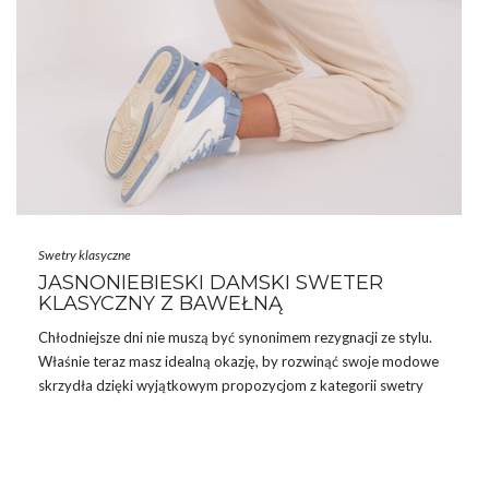
Swetry klasyczne
JASNONIEBIESKI DAMSKI SWETER
KLASYCZNY Z BAWEŁNĄ
Chłodniejsze dni nie muszą być synonimem rezygnacji ze stylu.
Właśnie teraz masz idealną okazję, by rozwinąć swoje modowe
skrzydła dzięki wyjątkowym propozycjom z kategorii
swetry
damskie
na ebutik.pl. Jedną z pereł w tej kolekcji jest
jasnoniebieski damski sweter klasyczny z bawełną. Idealny
sweterek damski, który łączy w sobie elegancję, komfort i
uniwersalność.