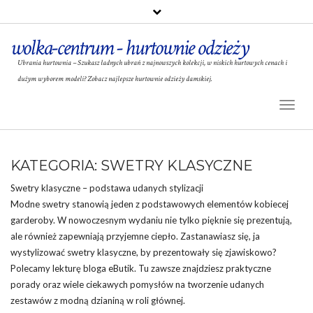
wolka-centrum - hurtownie odzieży
Ubrania hurtownia – Szukasz ładnych ubrań z najnowszych kolekcji, w niskich hurtowych cenach i
dużym wyborem modeli? Zobacz najlepsze hurtownie odzieży damskiej.
Toggl
Naviga
KATEGORIA:
SWETRY KLASYCZNE
Swetry
klasyczne – podstawa udanych stylizacji
Modne swetry stanowią jeden z podstawowych elementów kobiecej
garderoby. W nowoczesnym wydaniu nie tylko pięknie się prezentują,
ale również zapewniają przyjemne ciepło. Zastanawiasz się, ja
wystylizować swetry klasyczne, by prezentowały się zjawiskowo?
Polecamy lekturę bloga eButik. Tu zawsze znajdziesz praktyczne
porady
oraz wiele ciekawych pomysłów na tworzenie udanych
zestawów z modną dzianiną w roli głównej.