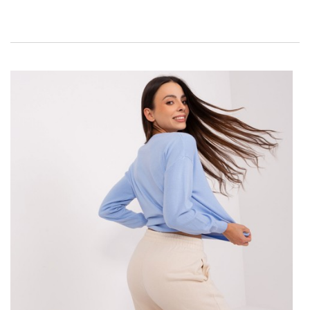
wykonane z najwyższej jakości materiałów i z dbałością o
szczegóły. Jednym z takich produktów, który łączy w sobie
elegancję oraz funkcjonalność, jest kremowy sweter w warkocze
z półgolfem dostępny w polskim sklepie z odzieżą eButik.pl.
KREMOWY SWETER W WARKOCZE Z
PÓŁGOLFEM – IDEALNY WYBÓR NA
CHŁODNE DNI
Ten uroczy, …