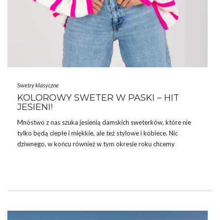
Swetry klasyczne
KOLOROWY SWETER W PASKI – HIT
JESIENI!
Mnóstwo z nas szuka jesienią damskich sweterków, które nie
tylko będą ciepłe i miękkie, ale też stylowe i kobiece. Nic
dziwnego, w końcu również w tym okresie roku chcemy
prezentować się modnie! Jeśli chcecie poczuć się dziewczęco i
wyglądać oryginalnie, to polecamy Wam
kolorowy
sweter w
paski
. Będzie to miła odmiana od klasycznych, jednokolorowych
swetrów lub od modeli np. z warkoczowym splotem.
kolorowy
sweter w paski
podbił serca niejednej koneserki najnowszych
trendów – przekonaj się sama dlaczego. Połączenie żywych lub
pastelowych …