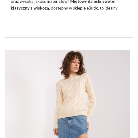
oraz wysoką jakość materiałów?
Miętowy damski sweter
klasyczny z wiskozą
, dostępny w sklepie eButik, to idealny
wybór dla każdej kobiety ceniącej sobie styl oraz komfort
noszenia. Ten niezwykły sweter to przykład jak klasyczne kroje
mogą zostać ożywione dzięki wyrazistym, modnym kolorom i
dodatkowi wiskozy. Wiskoza nadaje materiałowi niezwykłą
miękkość i delikatność. Sprawdź naszą ofertę na swetry damskie
i wybierz coś dla siebie! Nie tylko miętowy klasyczny, ale całą
gamę wielobarwnych oraz unikalnych …