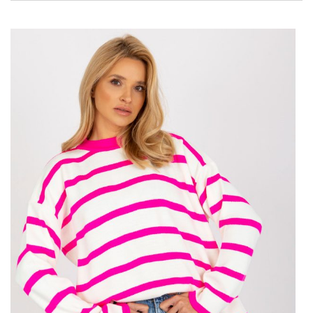
Chcesz zrobić na rodzinnej uroczystości niezapomniane wrażenie
lub wybierasz do wyjątkowo wytwornego miejsca? Wtedy
postaw na maxi eleganckie
sukienki
damskie na wieczór w stylu
empire, z prostym luźno puszczonym dołem. …