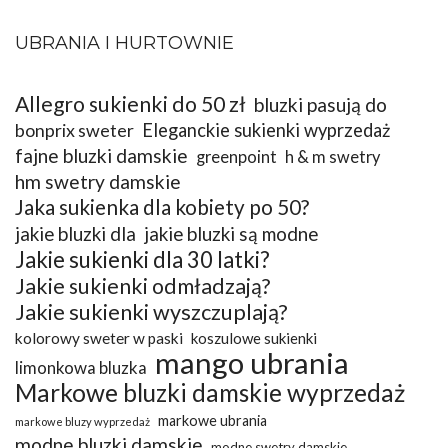
UBRANIA I HURTOWNIE
Allegro sukienki do 50 zł
bluzki pasują do
bonprix sweter
Eleganckie sukienki wyprzedaż
fajne bluzki damskie
greenpoint
h & m swetry
hm swetry damskie
Jaka sukienka dla kobiety po 50?
jakie bluzki dla
jakie bluzki są modne
Jakie sukienki dla 30 latki?
Jakie sukienki odmładzają?
Jakie sukienki wyszczuplają?
kolorowy sweter w paski
koszulowe sukienki
mango ubrania
limonkowa bluzka
Markowe bluzki damskie wyprzedaż
markowe ubrania
markowe bluzy wyprzedaż
modne bluzki damskie
modne swetry damskie