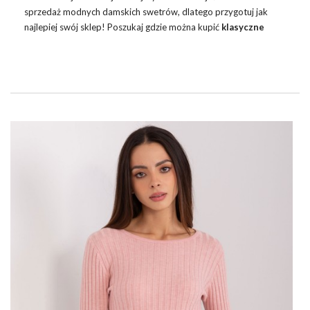
sprzedaż modnych damskich swetrów, dlatego przygotuj jak
najlepiej swój
sklep
! Poszukaj gdzie można kupić
klasyczne
swetry damskie w hurtowni
internetowej z dużym wyborem
krojów, kolorów i popularnych rozmiarów.
PRZYGOTUJ SKLEP NA NAJLEPSZY
SEZON DLA MODNYCH DAMSKICH
SWETRÓW!
Nie jest tajemnicą, że jesień w branży odzieżowej to przede
wszystkim modne damskie swetry! To właśnie na nich opiera się
największa sprzedaż wielu butików odzieżowych, ponieważ
paniom zwykle trudno sobie odmówić kolejnego milutkiego
sweterka. …