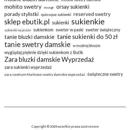
mohito swetry
orsay sukienki
msngr
porady stylistki
reserved swetry
quiosque sukienki
sukienkie
sklep ebutik.pl
sukienki
sukienkom
sweter w paski
sweter świąteczny
sukienki na jesień
tanie sukienki do 50 zł
tanie bluzki damskie
tanie swetry damskie
w modnej bloozie
wyglądaj pięknie dzięki sukienkom z Butik
Zara bluzki damskie Wyprzedaż
zara sukienki wyprzedaż
świąteczne swetry
zara swetrym Markowe swetry damskie wyprzedaż
Copyright © 2024 wszelkie prawa zastrzeżone