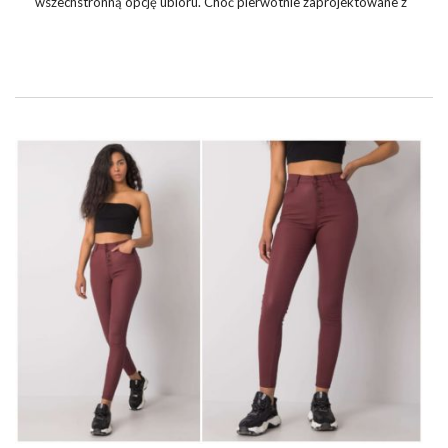
wszechstronną opcję ubioru. Choć pierwotnie zaprojektowane z
myślą o treningach sportowych, dzisiaj spodnie dresowe
przekształciły się w modny element streetwearu, casualowych
stylizacji oraz wygodnej opcji na co dzień. Ich wszechstronność
sprawia, że są one coraz częściej wybierane zarówno do relaksu
w domu, jak i do wyjścia na miasto czy spotkania ze znajomymi.
W tym artykule przyjrzymy się bliżej fenomenowi spodni
dresowych basic, omawiając ich znaczenie w …