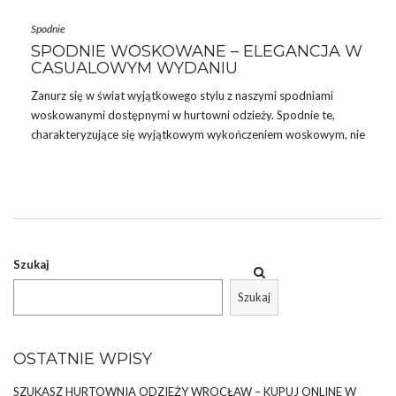
Spodnie
SPODNIE WOSKOWANE – ELEGANCJA W
CASUALOWYM WYDANIU
Zanurz się w świat wyjątkowego stylu z naszymi spodniami
woskowanymi dostępnymi w hurtowni odzieży. Spodnie te,
charakteryzujące się wyjątkowym wykończeniem woskowym, nie
tylko dodadzą Twojej kolekcji modowego pazura, ale również
zapewnią niepowtarzalny i trwały efekt. Odkryj, dlaczego
spodnie woskowane
stały się jednym z kluczowych elementów
garderoby, przyciągając uwagę zarówno entuzjastów mody, jak i
przedsiębiorców branży odzieżowej.
Szukaj
CZYM SĄ SPODNIE WOSKOWANE I JAK
Szukaj
WYGLĄDAJĄ?
Nasz dzisiejszy bohater to unikalny rodzaj spodni, które
OSTATNIE WPISY
poddane zostały specjalnej technice wykończenia, dzięki której
wskoczyły na podium …
SZUKASZ HURTOWNIA ODZIEŻY WROCŁAW – KUPUJ ONLINE W