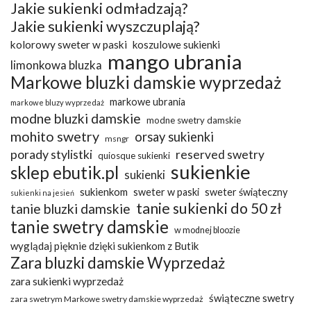
Jakie sukienki odmładzają?
Jakie sukienki wyszczuplają?
kolorowy sweter w paski
koszulowe sukienki
mango ubrania
limonkowa bluzka
Markowe bluzki damskie wyprzedaż
markowe ubrania
markowe bluzy wyprzedaż
modne bluzki damskie
modne swetry damskie
mohito swetry
orsay sukienki
msngr
porady stylistki
reserved swetry
quiosque sukienki
sukienkie
sklep ebutik.pl
sukienki
sukienkom
sweter w paski
sweter świąteczny
sukienki na jesień
tanie sukienki do 50 zł
tanie bluzki damskie
tanie swetry damskie
w modnej bloozie
wyglądaj pięknie dzięki sukienkom z Butik
Zara bluzki damskie Wyprzedaż
zara sukienki wyprzedaż
świąteczne swetry
zara swetrym Markowe swetry damskie wyprzedaż