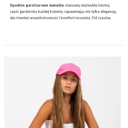
Spodnie
garniturowe damskie
stanowią niezwykle istotną
część garderoby każdej kobiety, zapewniając nie tylko elegancję,
ale również wszechstronność i komfort noszenia. Od czasów,
gdy spodnie garniturowe wprowadzono do damskiej mody,
stały się one symbolem pewności siebie oraz nowoczesnego
podejścia do ubioru. Przyjrzyjmy się bliżej fenomenowi spodni
garniturowych dla kobiet, ich ewolucji na przestrzeni lat oraz
różnorodności stylizacyjnych możliwości, jakie oferują.
SPODNIE GARNITUROWE DAMSKIE –
SKAD SIE WZIĘŁY W MODZIE?
Spodnie garniturowe damskie
mają interesującą historię,
sięgającą czasów, gdy kobiety zaczęły walczyć o
równouprawnienie …