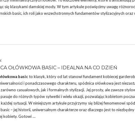
h czy minimalistycznych looków. To kluczowe elementy, które transcendują p
ając się klasykami damskiej mody. W tym artykule poświęcimy uwagę różnoro
mskich basic, ich roli jako wszechstronnych fundamentów stylizacyjnych oraz
c
CA OŁÓWKOWA BASIC – IDEALNA NA CO DZIEŃ
ołówkowa basic
to klasyk, który od lat stanowi fundament kobiecej garderob
 uniwersalności i ponadczasowego charakteru, spódnica ołówkowa jest niezas
arówno casualowych, jak i formalnych stylizacji. Jej prosty, ale zawsze stylo
 pasuje do różnych typów sylwetki i wielu okazji, pozwalając kobietom poczu
 każdej sytuacji. W niniejszym artykule przyjrzymy się bliżej fenomenowi spó
asic – jej historii, uniwersalnym charakterze oraz dlaczego jest to niezbędn
ej kobiety. Gotowi …