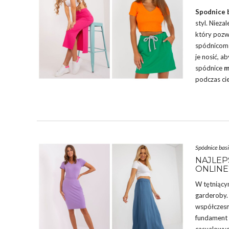
Spodnice b
styl. Nieza
który pozwa
spódnicom 
je nosić, a
spódnice
m
podczas ci
Spódnice basi
NAJLEP
ONLINE
W tętniący
garderoby. 
współczesne
fundament w