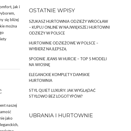
mfort, jak i
OSTATNIE WPISY
wyborem,
 się bliżej
SZUKASZ HURTOWNIA ODZIEŻY WROCŁAW
akie można
– KUPUJ ONLINE W NAJWIĘKSZEJ HURTOWNI
ego
ODZIEŻY W POLSCE
iety
HURTOWNIE ODZIEŻOWE W POLSCE –
WYBIERZ NAJLEPSZĄ
SPODNIE JEANS W HURCIE – TOP 5 MODELI
NA WIOSNĘ
ELEGANCKIE KOMPLETY DAMSKIE
HURTOWNIA
STYL QUIET LUXURY: JAK WYGLĄDAĆ
Ć
STYLOWO BEZ LOGOTYPÓW?
ent naszej
żsamość
UBRANIA I HURTOWNIE
nie jako
leganckich,