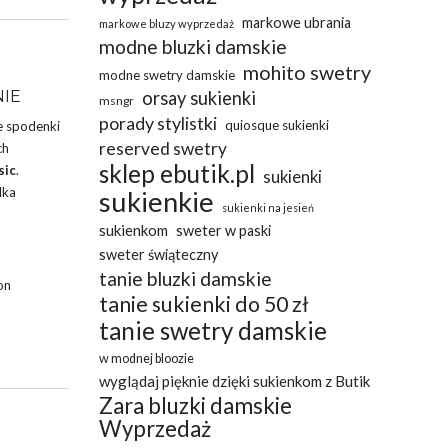
markowe ubrania
markowe bluzy wyprzedaż
modne bluzki damskie
mohito swetry
modne swetry damskie
NIE
orsay sukienki
msngr
porady stylistki
quiosque sukienki
e spodenki
reserved swetry
ch
sklep ebutik.pl
sic
.
sukienki
lka
sukienkie
sukienki na jesień
sukienkom
sweter w paski
sweter świąteczny
tanie bluzki damskie
on
tanie sukienki do 50 zł
tanie swetry damskie
w modnej bloozie
wyglądaj pięknie dzięki sukienkom z Butik
Zara bluzki damskie
Wyprzedaż