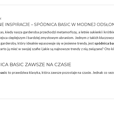
c
NE INSPIRACJE – SPÓDNICA BASIC W MODNEJ ODSŁO
zas, kiedy nasza garderoba przechodzi metamorfozę, a letnie
sukienki
i krótki
iejsca cieplejszym i bardziej zmysłowym ubraniom. Jednym z takich kluczowy
arderoby, który idealnie wpasowuje się w jesienne trendy, jest
spódnica ba
rto ją mieć w swojej szafie i jakie są najnowsze trendy z nią związane? Oto ki
ICA BASIC ZAWSZE NA CZASIE
basic
to prawdziwa klasyka, która zawsze pozostaje na czasie. Jednak co sez