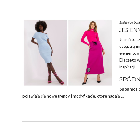
Spódnice basi
JESIEN
Jesień to c
ustępują m
elementów g
Dlaczego wa
inspiracji.
SPÓDN
Spódnica 
pojawiają się nowe trendy i modyfikacje, które nadają …