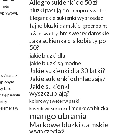
rzelotne
Allegro sukienki do 50 zł
dności
bluzki pasują do
bonprix sweter
 wpływowi,
Eleganckie sukienki wyprzedaż
fajne bluzki damskie
greenpoint
hm swetry damskie
h & m swetry
Jaka sukienka dla kobiety po
50?
jakie bluzki dla
jakie bluzki są modne
Jakie sukienki dla 30 latki?
y. Znana z
Jakie sukienki odmładzają?
tąpionym
Jakie sukienki
wy fason
wyszczuplają?
ć się pewnie
kolorowy sweter w paski
dnicy
limonkowa bluzka
y element w
koszulowe sukienki
mango ubrania
Markowe bluzki damskie
wyprzedaż