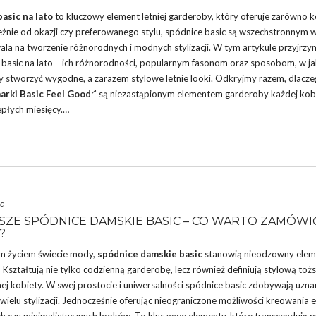
asic na lato
to kluczowy element letniej garderoby, który oferuje zarówno ko
leżnie od okazji czy preferowanego stylu,
spódnice
basic są wszechstronnym 
la na tworzenie różnorodnych i modnych stylizacji. W tym artykule przyjrzymy
basic na lato – ich różnorodności, popularnym fasonom oraz sposobom, w j
by stworzyć wygodne, a zarazem stylowe letnie looki. Odkryjmy razem, dlacz
arki
Basic Feel Good
są niezastąpionym elementem garderoby każdej kob
epłych miesięcy.…
c
SZE SPÓDNICE DAMSKIE BASIC – CO WARTO ZAMÓWI
?
m życiem świecie mody,
spódnice
damskie basic
stanowią nieodzowny elem
Kształtują nie tylko codzienną garderobę, lecz również definiują stylową to
j kobiety. W swej prostocie i uniwersalności spódnice basic zdobywają uzna
ielu stylizacji. Jednocześnie oferując nieograniczone możliwości kreowania e