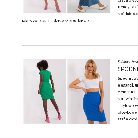
casualowyc
trendy, st
spódnic da
jaki wywierają na dzisiejsze podejście …
Spódnice basi
SPÓDNI
Spódnica 
elegancji,
elementem z
sprawia, że
i stylowo w
ołówkowej b
szafie każd