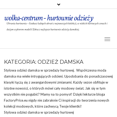
wolka-centrum - hurtownie odzieży
Ubrania hurtownia – Szukasz ładnych ubrań z najnowszych kolekcji, w niskich hurtowych cenach i
dużym wyborem modeli? Zobacz najlepsze hurtownie odzieży damskiej.
Toggl
Naviga
KATEGORIA:
ODZIEŻ DAMSKA
Stylowa odzież damska w sprzedaży hurtowej. Współczesna
moda
damska ma wiele intrygujących odcieni. Upodobania do ponadczasowej
klasyki łączą się z awangardowymi zmianami. Każdy sezon obfituje w
istotne nowości, o których mówi cały modowy świat. Jak się w tym
wszystkim nie pogubić? Mamy na to pomysł! Dzięki lekturze bloga
FactoryPrice.eu nigdy nie zabraknie Ci inspiracji do tworzenia nowych
kolekcji modowych, które zachwycą Twoje klientki!
Stylowa odzież damska w sprzedaży hurtowej