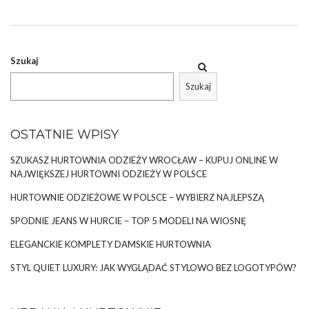
odpowiedzi na te potrzeby, warto zwrócić uwagę na
hurtownie
odzieżowe
, takie jak Factoryprice.eu, które
wyróżniają się najniższymi cenami i najwyższą jakością
asortymentu. W artykule tym przyjrzymy się, która
hurtownia
Szukaj
odzieży
damskiej
posiada najszerszy wybór modnej i wysokiej
jakości odzieży po najniższych cenach.
Szukaj
MODNE I WYSOKIEJ
OSTATNIE WPISY
…
SZUKASZ HURTOWNIA ODZIEŻY WROCŁAW – KUPUJ ONLINE W
NAJWIĘKSZEJ HURTOWNI ODZIEŻY W POLSCE
HURTOWNIE ODZIEŻOWE W POLSCE – WYBIERZ NAJLEPSZĄ
SPODNIE JEANS W HURCIE – TOP 5 MODELI NA WIOSNĘ
ELEGANCKIE KOMPLETY DAMSKIE HURTOWNIA
STYL QUIET LUXURY: JAK WYGLĄDAĆ STYLOWO BEZ LOGOTYPÓW?