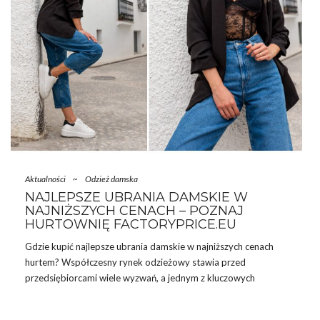
Aktualności
~
Odzież damska
NAJLEPSZE UBRANIA DAMSKIE W
NAJNIŻSZYCH CENACH – POZNAJ
HURTOWNIĘ FACTORYPRICE.EU
Gdzie kupić najlepsze ubrania damskie w najniższych cenach
hurtem? Współczesny rynek odzieżowy stawia przed
przedsiębiorcami wiele wyzwań, a jednym z kluczowych
czynników sukcesu jest dostęp do atrakcyjnej oferty ubrań
damskich w konkurencyjnych cenach. W poszukiwaniu