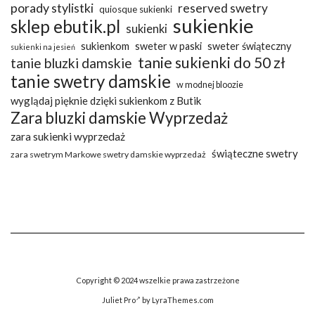
porady stylistki
reserved swetry
quiosque sukienki
sukienkie
sklep ebutik.pl
sukienki
sukienkom
sweter w paski
sweter świąteczny
sukienki na jesień
tanie sukienki do 50 zł
tanie bluzki damskie
tanie swetry damskie
w modnej bloozie
wyglądaj pięknie dzięki sukienkom z Butik
Zara bluzki damskie Wyprzedaż
zara sukienki wyprzedaż
świąteczne swetry
zara swetrym Markowe swetry damskie wyprzedaż
Copyright © 2024 wszelkie prawa zastrzeżone
Juliet Pro
by LyraThemes.com