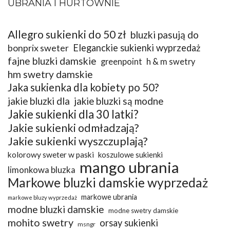
UBRANIA I HURTOWNIE
Allegro sukienki do 50 zł
bluzki pasują do
bonprix sweter
Eleganckie sukienki wyprzedaż
fajne bluzki damskie
greenpoint
h & m swetry
hm swetry damskie
Jaka sukienka dla kobiety po 50?
jakie bluzki dla
jakie bluzki są modne
Jakie sukienki dla 30 latki?
Jakie sukienki odmładzają?
Jakie sukienki wyszczuplają?
kolorowy sweter w paski
koszulowe sukienki
mango ubrania
limonkowa bluzka
Markowe bluzki damskie wyprzedaż
markowe ubrania
markowe bluzy wyprzedaż
modne bluzki damskie
modne swetry damskie
mohito swetry
orsay sukienki
msngr