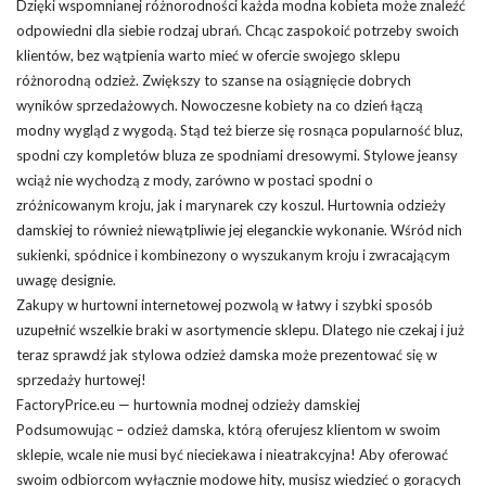
Dzięki wspomnianej różnorodności każda modna kobieta może znaleźć
odpowiedni dla siebie rodzaj ubrań. Chcąc zaspokoić potrzeby swoich
klientów, bez wątpienia warto mieć w ofercie swojego sklepu
różnorodną odzież. Zwiększy to szanse na osiągnięcie dobrych
wyników sprzedażowych. Nowoczesne kobiety na co dzień łączą
modny wygląd z wygodą. Stąd też bierze się rosnąca popularność bluz,
spodni czy kompletów bluza ze spodniami dresowymi. Stylowe jeansy
wciąż nie wychodzą z mody, zarówno w postaci spodni o
zróżnicowanym kroju, jak i marynarek czy koszul.
Hurtownia
odzieży
damskiej to również niewątpliwie jej eleganckie wykonanie. Wśród nich
sukienki
,
spódnice
i kombinezony o wyszukanym kroju i zwracającym
uwagę designie.
Zakupy w hurtowni internetowej pozwolą w łatwy i szybki sposób
uzupełnić wszelkie braki w asortymencie sklepu. Dlatego nie czekaj i już
teraz sprawdź jak stylowa odzież damska może prezentować się w
sprzedaży hurtowej!
FactoryPrice.eu — hurtownia modnej odzieży damskiej
Podsumowując – odzież damska, którą oferujesz klientom w swoim
sklepie, wcale nie musi być nieciekawa i nieatrakcyjna! Aby oferować
swoim odbiorcom wyłącznie modowe hity, musisz wiedzieć o gorących