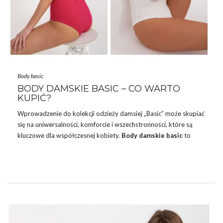
Body basic
BODY DAMSKIE BASIC – CO WARTO
KUPIĆ?
Wprowadzenie do kolekcji odzieży damsiej „Basic” może skupiać
się na uniwersalności, komforcie i wszechstronności, które są
kluczowe dla współczesnej kobiety.
Body
damskie basic
to
propozycja, która podkreśla prostotę w najlepszym wydaniu,
oferując jednocześnie stylowe rozwiązania dla każdej okazji.
Inspirując się minimalistycznym podejściem do mody, kolekcja ta
skierowana jest do kobiet ceniących zarówno elegancję, jak i
codzienny komfort.
PODKRĘĆ SWÓJ LOOK – POSTAW NA
BODY DAMSKIE BASIC