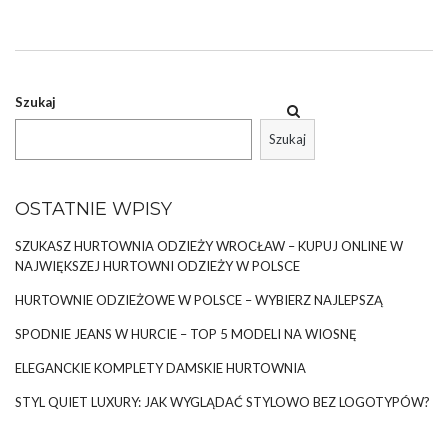
dopasowują się do sylwetki, podkreślając jej atuty. W tym
tekście przyjrzymy się bliżej różnym rodzajom i możliwościom
stylizacyjnym, jakie oferuje body damskie!
Szukaj
POZNAJ MODNE RODZAJE BODY, KTÓRE
MUSISZ MIEĆ W SWOJEJ SZAFIE!
Szukaj
Modne rodzaje damskich body to różnorodne fasony, które
można dostosować do …
OSTATNIE WPISY
SZUKASZ HURTOWNIA ODZIEŻY WROCŁAW – KUPUJ ONLINE W
NAJWIĘKSZEJ HURTOWNI ODZIEŻY W POLSCE
HURTOWNIE ODZIEŻOWE W POLSCE – WYBIERZ NAJLEPSZĄ
SPODNIE JEANS W HURCIE – TOP 5 MODELI NA WIOSNĘ
ELEGANCKIE KOMPLETY DAMSKIE HURTOWNIA
STYL QUIET LUXURY: JAK WYGLĄDAĆ STYLOWO BEZ LOGOTYPÓW?