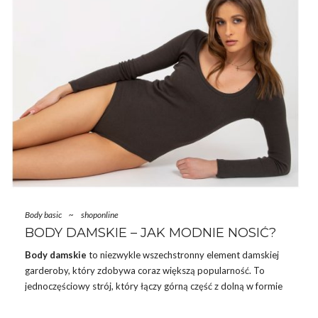
Wśród propozycji „Basic” znajdziesz ponadczasowe kroje i
klasyczne kolory, które stanowią solidną bazę do tworzenia
różnorodnych …
Body basic
~
shoponline
BODY DAMSKIE – JAK MODNIE NOSIĆ?
Body damskie
to niezwykle wszechstronny element damskiej
garderoby, który zdobywa coraz większą popularność. To
jednoczęściowy strój, który łączy górną część z dolną w formie
jednego kawałka, przylegając do ciała. Zazwyczaj wykonywane
są z elastycznych materiałów, co sprawia, że idealnie