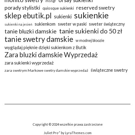
orsay sukienki
msngr
porady stylistki
reserved swetry
quiosque sukienki
sukienkie
sklep ebutik.pl
sukienki
sukienkom
sweter w paski
sweter świąteczny
sukienki na jesień
tanie sukienki do 50 zł
tanie bluzki damskie
tanie swetry damskie
w modnej bloozie
wyglądaj pięknie dzięki sukienkom z Butik
Zara bluzki damskie Wyprzedaż
zara sukienki wyprzedaż
świąteczne swetry
zara swetrym Markowe swetry damskie wyprzedaż
Copyright © 2024 wszelkie prawa zastrzeżone
Juliet Pro
by LyraThemes.com