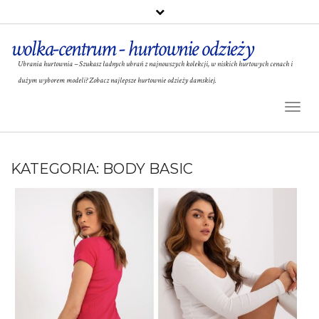
wolka-centrum - hurtownie odzieży
Ubrania hurtownia – Szukasz ładnych ubrań z najnowszych kolekcji, w niskich hurtowych cenach i
dużym wyborem modeli? Zobacz najlepsze hurtownie odzieży damskiej.
Toggl
Naviga
KATEGORIA:
BODY BASIC