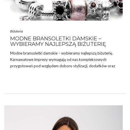
Biżuteria
MODNE BRANSOLETKI DAMSKIE –
WYBIERAMY NAJLEPSZĄ BIŻUTERIĘ
Modne
bransoletki
damskie – wybieramy najlepszą biżuterię.
Karnawałowe imprezy wymagają od nas kompleksowych
przygotowań pod względem doboru stylizacji, dodatków oraz
makijażu. Ważna jest nie tylko sukienka, którą wybierzemy, ale
także właściwa biżuteria dopełniająca całość. Dzisiaj skupimy się
na ozdobach zakładanych na ręce i nadgarstki, a konkretnie na
modnych bransoletkach. Ten drobny i z pozoru mało znaczący
element biżuterii może wspaniale podkręcić Twój imprezowy
look. Odpowiednio dobrana doskonale podkreśli całą stylizację i
w dyskretny sposób poprawi Twój wizerunek. Modne
bransoletki na imprezy to …