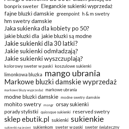
bonprix sweter
Eleganckie sukienki wyprzedaż
fajne bluzki damskie
greenpoint
h & m swetry
hm swetry damskie
Jaka sukienka dla kobiety po 50?
jakie bluzki dla
jakie bluzki są modne
Jakie sukienki dla 30 latki?
Jakie sukienki odmładzają?
Jakie sukienki wyszczuplają?
kolorowy sweter w paski
koszulowe sukienki
mango ubrania
limonkowa bluzka
Markowe bluzki damskie wyprzedaż
markowe ubrania
markowe bluzy wyprzedaż
modne bluzki damskie
modne swetry damskie
mohito swetry
orsay sukienki
msngr
porady stylistki
reserved swetry
quiosque sukienki
sukienkie
sklep ebutik.pl
sukienki
sukienkom
sweter w paski
sweter świąteczny
sukienki na jesień