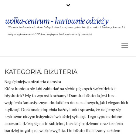
wolka-centrum - hurtownie odzieży
Ubrania hurtownia – Szukasz ładnych ubrań z najnowszych kolekcji, w niskich hurtowych cenach i
dużym wyborem modeli? Zobacz najlepsze hurtownie odzieży damskiej.
Toggl
Naviga
KATEGORIA:
BIŻUTERIA
Najpiękniejsza
biżuteria
damska
Która kobieta nie lubi zakładać na siebie pięknych świecidełek i
błyskotek? My to wprost kochamy! Damska biżuteria jest bez
wątpienia fantastycznym dodatkiem do casualowych, jak i eleganckich
stylizacji. Doskonale dopełnia każdy look i sprawia, że czujemy się
szykowne niczym księżniczki w każdej sytuacji. Tego typu ozdobne
akcesoria dzielą się na te subtelne, bardziej codzienne oraz te nieco
bardziej bogate, na wielkie wyjścia. Do biżuterii zaliczamy całkiem