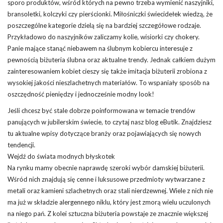
sporo produktów, wśród których na pewno trzeba wymienić
naszyjniki
,
bransoletki
, kolczyki czy
pierścionki
. Miłośniczki świecidełek wiedzą, że
poszczególne kategorie dzielą się na bardziej szczegółowe rodzaje.
Przykładowo do naszyjników zaliczamy kolie, wisiorki czy chokery.
Panie mające stanąć niebawem na ślubnym kobiercu interesuje z
pewnością biżuteria ślubna oraz aktualne
trendy
. Jednak całkiem dużym
zainteresowaniem kobiet cieszy się także imitacja biżuterii zrobiona z
wysokiej jakości nieszlachetnych materiałów. To wspaniały sposób na
oszczędność pieniędzy i jednocześnie modny look!
Jeśli chcesz być stale dobrze poinformowana w temacie trendów
panujących w jubilerskim świecie, to czytaj nasz blog eButik. Znajdziesz
tu aktualne wpisy dotyczące branży oraz pojawiających się nowych
tendencji.
Wejdź do świata modnych błyskotek
Na rynku mamy obecnie naprawdę szeroki wybór damskiej biżuterii.
Wśród nich znajdują się cenne i luksusowe przedmioty wytwarzane z
metali oraz kamieni szlachetnych oraz stali nierdzewnej. Wiele z nich nie
ma już w składzie alergennego niklu, który jest zmorą wielu uczulonych
na niego pań. Z kolei sztuczna biżuteria powstaje ze znacznie większej