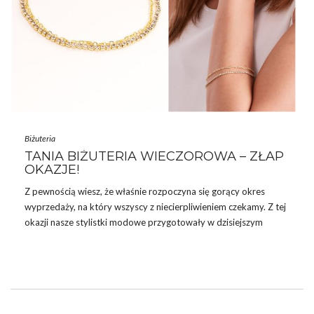
Biżuteria
TANIA BIŻUTERIA WIECZOROWA – ZŁAP
OKAZJE!
Z pewnością wiesz, że właśnie rozpoczyna się gorący okres
wyprzedaży, na który wszyscy z niecierpliwieniem czekamy. Z tej
okazji nasze stylistki modowe przygotowały w dzisiejszym
wpisie propozycje wieczorowej biżuterii, która będzie idealnie
dopełniać stylizacje andrzejkowe, mikołajkowe czy świąteczne.
Dziś przekonasz się, że
biżuteria wieczorowa
wcale nie musi
kosztować majątku. Co więcej, z okazji Black Friday możesz mieć
ją jeszcze taniej! Takiej okazji zdecydowanie nie możesz