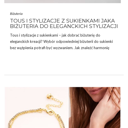
Biżuteria
TOUS I STYLIZACJE Z SUKIENKAMI JAKA
BIŻUTERIA DO ELEGANCKICH STYLIZACJI
Tous i stylizacje z sukienkami – jak dobrać biżuterię do
eleganckich kreacji? Wybór odpowiedniej biżuterii do
sukienki
bez wątpienia potrafi być wyzwaniem. Jak znaleźć harmonię
między strojem a dodatkami, by wyglądać elegancko i stylowo?
Biżuteria marki Tous to idealne uzupełnienie kobiecych stylizacji,
łączące subtelność, nowoczesny design i uniwersalność. W
połączeniu z sukienkami z oferty Butiku online eButik.pl tworzy
zestawy, które przyciągają uwagę na każdą okazję: od wesel,
przez chrzciny, aż po sylwestrowe szaleństwa.
W tym artykule znajdziesz praktyczne porady i inspiracje, które
…