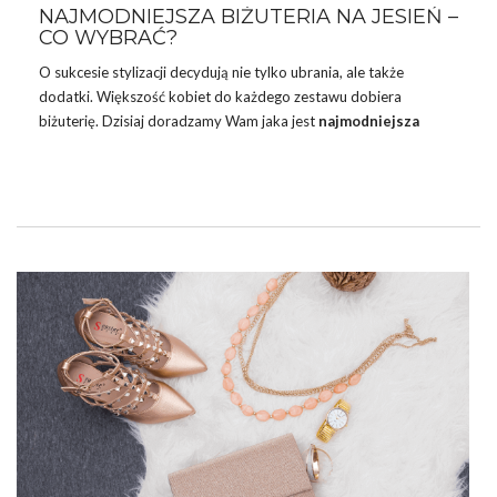
NAJMODNIEJSZA BIŻUTERIA NA JESIEŃ –
CO WYBRAĆ?
O sukcesie stylizacji decydują nie tylko ubrania, ale także
dodatki. Większość kobiet do każdego zestawu dobiera
biżuterię. Dzisiaj doradzamy Wam jaka jest
najmodniejsza
biżuteria na jesień
. Odkryjcie trendy obowiązuje w tym roku.
NAJMODNIEJSZA BIŻUTERIA NA JESIEŃ:
GORĄCE TRENDY
W tym roku królują przede wszystkim odniesienia do wzorów
zwierzęcych takich jak panterka, zebra czy wężowy wzór. Silną
tendencją są także motywy etniczne i związane z nimi wzory,
kolorowe koraliki czy frędzle. Nie słabnie trend metalicznych
odcieni oraz elementów biżuterii celebrytek, czyli prostych, …