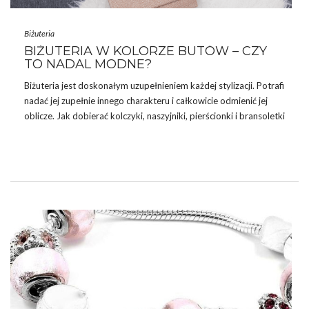
Biżuteria
BIŻUTERIA W KOLORZE BUTÓW – CZY
TO NADAL MODNE?
Biżuteria jest doskonałym uzupełnieniem każdej stylizacji. Potrafi
nadać jej zupełnie innego charakteru i całkowicie odmienić jej
oblicze. Jak dobierać kolczyki, naszyjniki, pierścionki i bransoletki
do stylizacji? Jakie są obecne trendy? Czy biżuteria w kolorze
butów jest wciąż modna? Sprawdźcie koniecznie i przekonajcie
się na jakie elementy z pewnością warto postawić.
DLACZEGO WARTO NOSIĆ BIŻUTERIĘ?
Mówi się, że diabeł tkwi w szczegółach i w przypadku stylizacji
tak właśnie jest. Dobrze dobrane spodnie do
bluzki
nie sprawią,
że będziesz wyglądać zjawiskowo, możesz uzupełnić to …