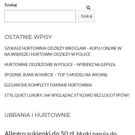
przeoczyć. Jeżeli szukasz czegoś wyjątkowego, co fantastycznie
Szukaj
dopełni elegancki look i sprawi, że będziesz prezentować się
niezwykle …
Szukaj
OSTATNIE WPISY
SZUKASZ HURTOWNIA ODZIEŻY WROCŁAW – KUPUJ ONLINE W
NAJWIĘKSZEJ HURTOWNI ODZIEŻY W POLSCE
HURTOWNIE ODZIEŻOWE W POLSCE – WYBIERZ NAJLEPSZĄ
SPODNIE JEANS W HURCIE – TOP 5 MODELI NA WIOSNĘ
ELEGANCKIE KOMPLETY DAMSKIE HURTOWNIA
STYL QUIET LUXURY: JAK WYGLĄDAĆ STYLOWO BEZ LOGOTYPÓW?
UBRANIA I HURTOWNIE
Allegro sukienki do 50 zł
bluzki pasują do