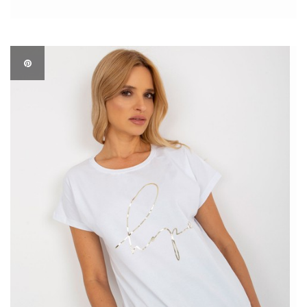
idealny wybór na różnorodne okazje, od luźnych spotkań ze
znajomymi, po […]