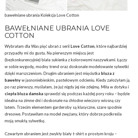
bawełniane ubrania Kolekcja Love Cotton
BAWEŁNIANE UBRANIA LOVE
COTTON
Wybrałam dla Was pięć ubrań z serii
Love Cotton
, które najbardziej
przypadły mi do gustu. Na pierwszym miejscu jest
(bezkonkurencyjnie) biała sukienka z kolorowymi naszywkami. Łączy
w sobie wygodę, modny trend oraz doskonale modelowanie sylwetki
dzięki marszczeniom. Drugim ubraniem jest mięciutka
bluza z
bawełny
w jasnoniebieskim, pastelowym odcieniu. Kiedy założyłam ją
po raz pierwszy, myślałam, że już nigdy jej nie zdejmę. Miła w dotyku i
ciepła bluza damska
sprawdzi się podczas każdej pory roku – będzie
idealna na zimne dni i doskonałe na chłodne wieczory wiosną czy
latem. Trzecim elementem garderoby są klasyczne, szare spodnie
dresowe. Postawiłam na model zwężany, który dobrze podkreśla
moją smukłą sylwetkę.
Czwartym ubraniem jest zwykły biały t-shirt o prostym kroju –