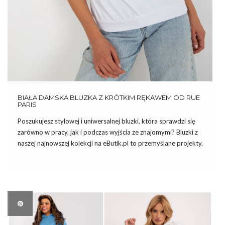
BIAŁA DAMSKA BLUZKA Z KRÓTKIM RĘKAWEM OD RUE
PARIS
Poszukujesz stylowej i uniwersalnej bluzki, która sprawdzi się
zarówno w pracy, jak i podczas wyjścia ze znajomymi? Bluzki z
naszej najnowszej kolekcji na eButik.pl to przemyślane projekty,
które z pewnością sprostają Twoim oczekiwaniom. Jednym z
flagowych modeli jest elegancka Biała damska bluzka z krótkim
rękawem […]