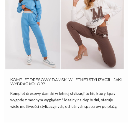
KOMPLET DRESOWY DAMSKI W LETNIEJ STYLIZACJI – JAKI
WYBRAĆ KOLOR?
Komplet dresowy damski w letniej stylizacji to hit, który łączy
wygodę z modnym wyglądem! Idealny na ciepłe dni, oferuje
wiele możliwości stylizacyjnych, od luźnych spacerów po plaży,
po spotkania z przyjaciółmi. Lekkie materiały i modny design
sprawiają, że dresowe zestawy są nie tylko komfortowe, ale […]