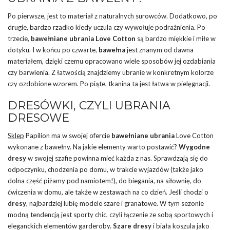
Po pierwsze, jest to materiał z naturalnych surowców. Dodatkowo, po
drugie, bardzo rzadko kiedy uczula czy wywołuje podrażnienia. Po
trzecie,
bawełniane ubrania Love Cotton
są bardzo miękkie i miłe w
dotyku. I w końcu po czwarte,
bawełna
jest znanym od dawna
materiałem, dzięki czemu opracowano wiele sposobów jej ozdabiania
czy barwienia. Z łatwością znajdziemy ubranie w konkretnym kolorze
czy ozdobione wzorem. Po piąte, tkanina ta jest łatwa w pielęgnacji.
DRESÓWKI, CZYLI UBRANIA
DRESOWE
Sklep
Papilion ma w swojej ofercie
bawełniane ubrania
Love Cotton
wykonane z bawełny. Na jakie elementy warto postawić?
Wygodne
dresy
w swojej szafie powinna mieć każda z nas. Sprawdzają się do
odpoczynku, chodzenia po domu, w trakcie wyjazdów (także jako
dolna część piżamy pod namiotem!), do biegania, na siłownię, do
ćwiczenia w domu, ale także w zestawach na co dzień. Jeśli chodzi o
dresy
, najbardziej lubię modele szare i granatowe. W tym sezonie
modną tendencją jest sporty chic, czyli łączenie ze sobą sportowych i
eleganckich elementów garderoby.
Szare dresy
i biała koszula jako