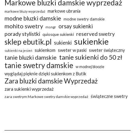
Markowe bluzki damskie wyprzedaż
markowe ubrania
markowe bluzy wyprzedaż
modne bluzki damskie
modne swetry damskie
mohito swetry
orsay sukienki
msngr
porady stylistki
reserved swetry
quiosque sukienki
sukienkie
sklep ebutik.pl
sukienki
sukienkom
sweter w paski
sweter świąteczny
sukienki na jesień
tanie sukienki do 50 zł
tanie bluzki damskie
tanie swetry damskie
w modnej bloozie
wyglądaj pięknie dzięki sukienkom z Butik
Zara bluzki damskie Wyprzedaż
zara sukienki wyprzedaż
świąteczne swetry
zara swetrym Markowe swetry damskie wyprzedaż