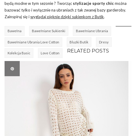
będą modne w tym sezonie ? Tworząc
stylizacje sporty chic
można
bazować tylko i wyłącznie na ubraniach z tak zwanej bazy garderoby.
Zainspiruj się i
wyglądaj pięknie dzięki sukienkom z Butik
.
Bawełna
Bawełniane Sukienki
Bawełniane Ubrania
Bawełniane Ubrania Love Cotton
Bluzki Butik
Dresy
RELATED POSTS
Kolekcja Basic
Love Cotton