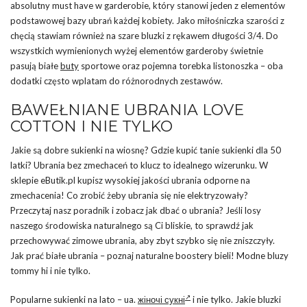
absolutny must have w garderobie, który stanowi jeden z elementów
podstawowej bazy ubrań każdej kobiety. Jako miłośniczka szarości z
chęcią stawiam również na szare bluzki z rękawem długości 3/4. Do
wszystkich wymienionych wyżej elementów garderoby świetnie
pasują białe
buty
sportowe oraz pojemna torebka listonoszka – oba
dodatki często wplatam do różnorodnych zestawów.
BAWEŁNIANE UBRANIA LOVE
COTTON I NIE TYLKO
Jakie są dobre sukienki na wiosnę? Gdzie kupić tanie sukienki dla 50
latki? Ubrania bez zmechaceń to klucz to idealnego wizerunku. W
sklepie eButik.pl kupisz wysokiej jakości ubrania odporne na
zmechacenia! Co zrobić żeby ubrania się nie elektryzowały?
Przeczytaj nasz poradnik i zobacz jak dbać o ubrania? Jeśli losy
naszego środowiska naturalnego są Ci bliskie, to sprawdź jak
przechowywać zimowe ubrania, aby zbyt szybko się nie zniszczyły.
Jak prać białe ubrania – poznaj naturalne boostery bieli! Modne bluzy
tommy hi i nie tylko.
Popularne sukienki na lato – ua.
жіночі сукні
i nie tylko. Jakie bluzki